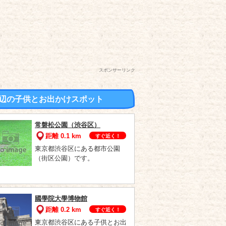
スポンサーリンク
辺の子供とお出かけスポット
常磐松公園（渋谷区）
距離 0.1 km
すぐ近く！
東京都渋谷区にある都市公園
（街区公園）です。
國學院大學博物館
距離 0.2 km
すぐ近く！
東京都渋谷区にある子供とお出