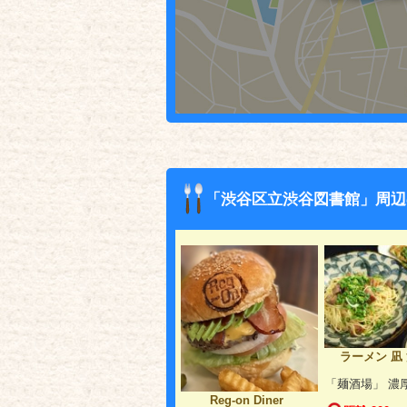
「渋谷区立渋谷図書館」周辺
ラーメン 凪
「麺酒場」 濃
Reg-on Diner