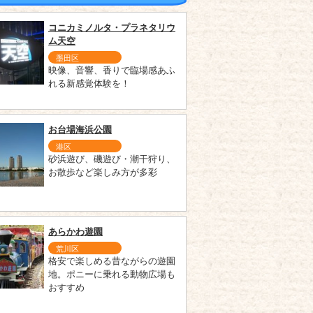
コニカミノルタ・プラネタリウ
ム天空
墨田区
映像、音響、香りで臨場感あふ
れる新感覚体験を！
お台場海浜公園
港区
砂浜遊び、磯遊び・潮干狩り、
お散歩など楽しみ方が多彩
あらかわ遊園
荒川区
格安で楽しめる昔ながらの遊園
地。ポニーに乗れる動物広場も
おすすめ