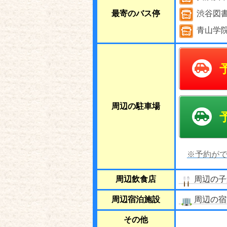
最寄のバス停
渋谷図
青山学
周辺の駐車場
※予約がで
周辺飲食店
周辺の子
周辺宿泊施設
周辺の宿
その他