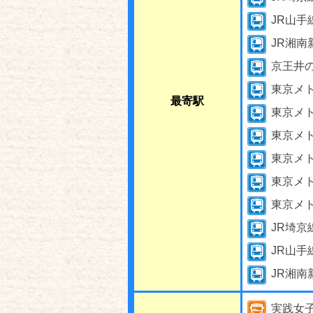
JR山手
JR湘南
京王井
東京メ
最寄駅
東京メ
東京メ
東京メ
東京メ
東京メ
JR埼京
JR山手
JR湘南
実践女