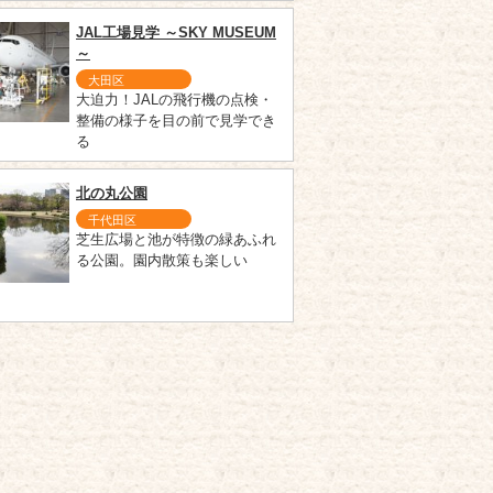
JAL工場見学 ～SKY MUSEUM
～
大田区
大迫力！JALの飛行機の点検・
整備の様子を目の前で見学でき
る
北の丸公園
千代田区
芝生広場と池が特徴の緑あふれ
る公園。園内散策も楽しい