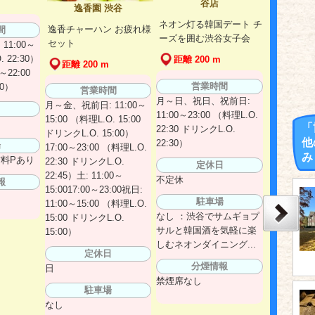
谷店
逸香園 渋谷
ネオン灯る韓国デート チ
逸香チャーハン お疲れ様
間
ーズを囲む渋谷女子会
セット
11:00～
. 22:30）
距離 200 m
距離 200 m
～22:00
営業時間
30）
営業時間
月～日、祝日、祝前日:
月～金、祝前日: 11:00～
日
11:00～23:00 （料理L.O.
15:00 （料理L.O. 15:00
「
22:30 ドリンクL.O.
ドリンクL.O. 15:00）
他
22:30）
場
17:00～23:00 （料理L.O.
み
有料Pあり
22:30 ドリンクL.O.
定休日
22:45）土: 11:00～
不定休
報
15:0017:00～23:00祝日:
駐車場
11:00～15:00 （料理L.O.
なし ：渋谷でサムギョプ
15:00 ドリンクL.O.
サルと韓国酒を気軽に楽
15:00）
しむネオンダイニング...
定休日
分煙情報
日
禁煙席なし
駐車場
なし