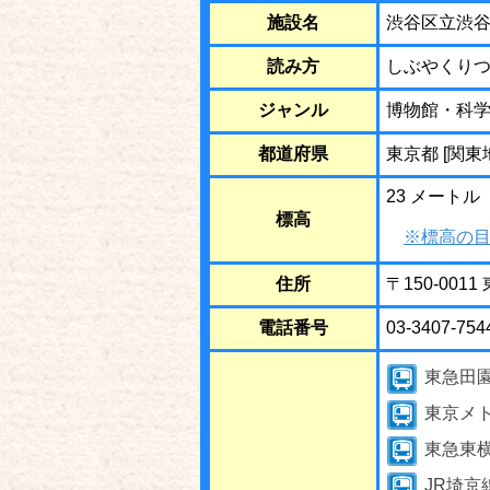
施設名
渋谷区立渋
読み方
しぶやくり
ジャンル
博物館・科
都道府県
東京都 [関東
23 メートル
標高
※標高の目
住所
〒150-001
電話番号
03-3407-754
東急田
東京メ
東急東
JR埼京