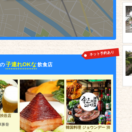
ネット予約あり
子連れOKな
の
飲食店
 渋谷店
厚豚骨
韓国料理 ジョウンデー 渋