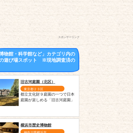
スポンサーリンク
博物館・科学館など」カテゴリ内の
の遊び場スポット ※現地調査済の
旧古河庭園（北区）
東京都２３区
都立文化財９庭園の一つで日本
庭園が楽しめる「旧古河庭園」
横浜市歴史博物館
神奈川県横浜市