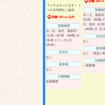
距離 200 m
ランチもやってます！ く
営業時
つろぎ空間をご提供
月～土、祝前日: 
距離 100 m 以内
23:00 （料理L.O
日、祝日: 11:00
営業時間
（料理L.O. 21:
月～日、祝日、祝前日:
11:00～20:00 （料理L.O.
定休
19:45 ドリンクL.O.
なし
19:45）
駐車
定休日
なし ：周辺に
なし
分煙情
駐車場
一部禁煙
なし
分煙情報
全面禁煙