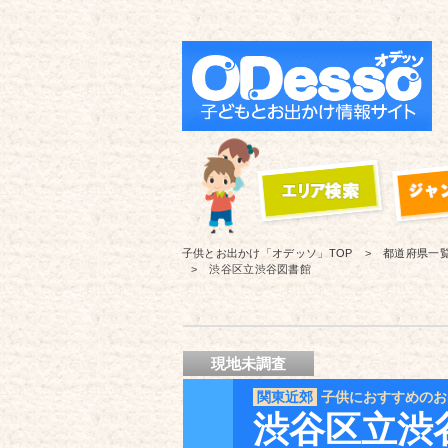
子供とお出かけ「オデッソ」
TOP
都道府県一
渋谷区立渋谷図書館
現地未調査
関東近郊
子供におすすめのお
渋谷区立渋