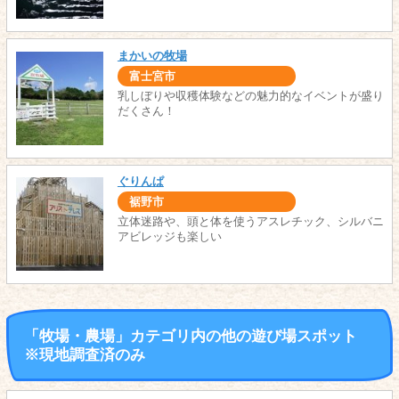
まかいの牧場
富士宮市
乳しぼりや収穫体験などの魅力的なイベントが盛り
だくさん！
ぐりんぱ
裾野市
立体迷路や、頭と体を使うアスレチック、シルバニ
アビレッジも楽しい
「牧場・農場」カテゴリ内の他の遊び場スポット
※現地調査済のみ