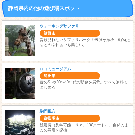
静岡県内の他の遊び場スポット
ウォーキングサファリ
裾野市
普段見れないサファリパークの裏側を探検。動物た
ちとのふれあいも楽しい。
ロコミュージアム
島田市
昔のSLや30〜40年代の駅舎を展示。すべて無料で
楽しめる
駒門風穴
御殿場市
総延長（見学可能エリア）190メートル。自然のま
まの洞窟を探検