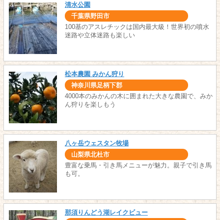
清水公園
千葉県野田市
100基のアスレチックは国内最大級！世界初の噴水
迷路や立体迷路も楽しい
松本農園 みかん狩り
神奈川県足柄下郡
4000本のみかんの木に囲まれた大きな農園で、みか
ん狩りを楽しもう
八ヶ岳ウェスタン牧場
山梨県北杜市
豊富な乗馬・引き馬メニューが魅力。親子で引き馬
も可。
那須りんどう湖レイクビュー