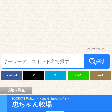
スポンサーリンク
探す
facebook
X
B!
LINE
mail
現地未調査
関東近郊
子供におすすめのお出かけスポット
忠ちゃん牧場