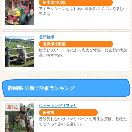
栃木県那須郡
アトラクションとふれあい動物園のダブルで楽しい
遊園地
長門牧場
長野県小県郡
標高1400メートルにある広大な牧場。自家製の乳製
品がおすすめ。
静岡県 の親子評価ランキング
ウォーキングサファリ
第1位
裾野市
普段見れないサファリパークの裏側を探検。動物た
ちとのふれあいも楽しい。