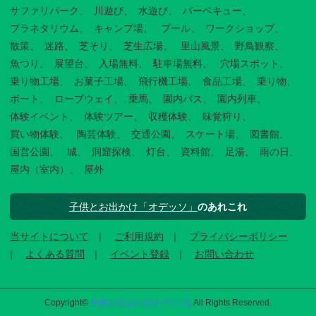
サファリパーク
川遊び
水遊び
バーベキュー
プラネタリウム
キャンプ場
プール
ワークショップ
散策
迷路
芝そり
芝生広場
里山風景
野鳥観察
魚つり
展望台
入場無料
駐車場無料
穴場スポット
乗り物工場
お菓子工場
飛行機工場
食品工場
乗り物
ボート
ロープウェイ
乗馬
園内バス
園内列車
体験イベント
体験ツアー
収穫体験
味覚狩り
買い物体験
陶芸体験
交通公園
スケート場
図書館
国営公園
城
洞窟探検
灯台
資料館
足湯
雨の日
屋内（室内）
屋外
子供とお出かけ「オデッソ」
のあれこれ
当サイトについて
ご利用規約
プライバシーポリシー
よくある質問
イベント登録
お問い合わせ
Copyright©
子供とお出かけ[オデッソ]
. All Rights Reserved.