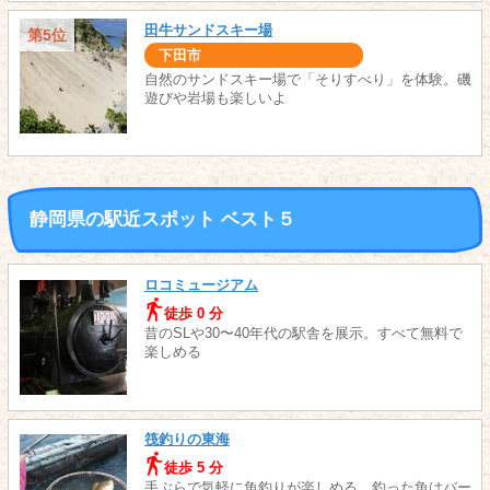
田牛サンドスキー場
第5位
下田市
自然のサンドスキー場で「そりすべり」を体験。磯
遊びや岩場も楽しいよ
静岡県の駅近スポット ベスト５
ロコミュージアム
徒歩 0 分
昔のSLや30〜40年代の駅舎を展示。すべて無料で
楽しめる
筏釣りの東海
徒歩 5 分
手ぶらで気軽に魚釣りが楽しめる。釣った魚はバー