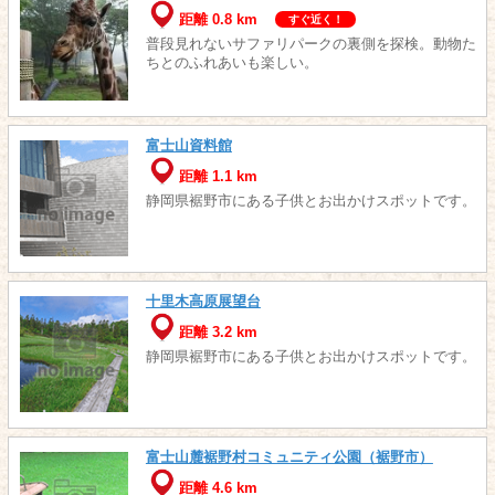
距離 0.8 km
すぐ近く！
普段見れないサファリパークの裏側を探検。動物た
ちとのふれあいも楽しい。
富士山資料館
距離 1.1 km
静岡県裾野市にある子供とお出かけスポットです。
十里木高原展望台
距離 3.2 km
静岡県裾野市にある子供とお出かけスポットです。
富士山麓裾野村コミュニティ公園（裾野市）
距離 4.6 km