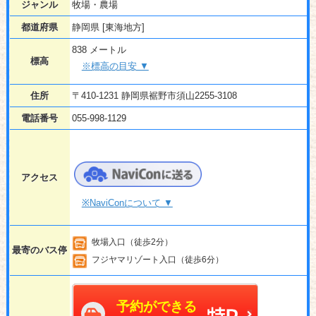
ジャンル
牧場・農場
都道府県
静岡県 [東海地方]
838 メートル
標高
※標高の目安 ▼
住所
〒410-1231 静岡県裾野市須山2255-3108
電話番号
055-998-1129
アクセス
※NaviConについて ▼
牧場入口（徒歩2分）
最寄のバス停
フジヤマリゾート入口（徒歩6分）
予約ができる