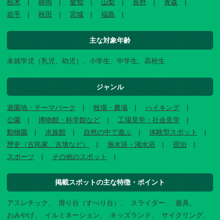
栃木
静岡
愛知
山梨
長野
青森
岩手
秋田
宮城
福島
主な対象年齢
未就学児（乳児、幼児）、小学生、中学生、高校生
ジャンル
遊園地・テーマパーク
牧場・農場
ハイキング
公園
博物館・科学館など
工場見学・社会見学
動物園
水族館
自然の中で遊ぶ
体験型スポット
歴史（古民家、古墳など）
海水浴・湖水浴
宿泊
スポーツ
その他のスポット
掲載スポットの主な特徴・ポイント
アスレチック
滑り台（すべり台）
スライダー
遊具
おみやげ
イルミネーション
キッズランド
サイクリング