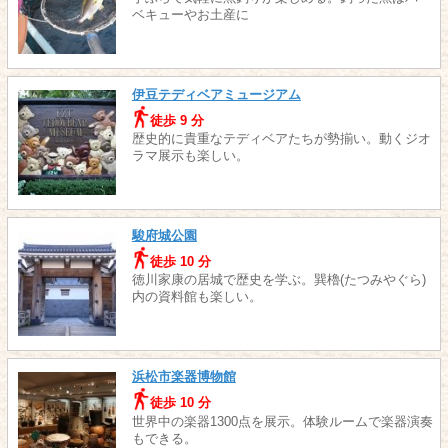
ベキューやお土産に
伊豆テディベアミュージアム
徒歩 9 分
歴史的に貴重なテディベアたちが勢揃い。動くジオ
ラマ展示も楽しい。
駿府城公園
徒歩 10 分
徳川家康の居城で歴史を学ぶ。巽櫓(たつみやぐら)
内の資料館も楽しい。
浜松市楽器博物館
徒歩 10 分
世界中の楽器1300点を展示。体験ルームで楽器演奏
もできる。