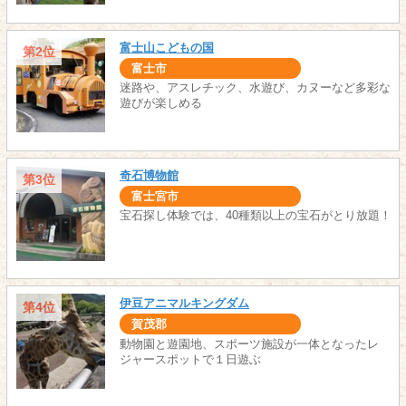
富士山こどもの国
第2位
富士市
迷路や、アスレチック、水遊び、カヌーなど多彩な
遊びが楽しめる
奇石博物館
第3位
富士宮市
宝石探し体験では、40種類以上の宝石がとり放題！
伊豆アニマルキングダム
第4位
賀茂郡
動物園と遊園地、スポーツ施設が一体となったレ
ジャースポットで１日遊ぶ