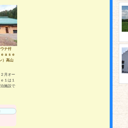
サウナ付
 ｅａｓｅ
ン）高山
＾
１２月オー
ｓｅ１は１
宿泊施設で
m
場