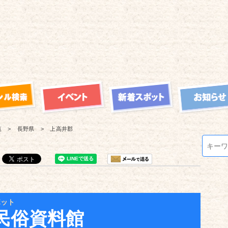
覧
長野県
上高井郡
ポット
民俗資料館