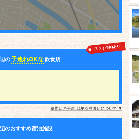
ネット予約あり
子連れOKな
辺の
飲食店
※周辺の子連れOKな飲食店について ▼
辺のおすすめ宿泊施設