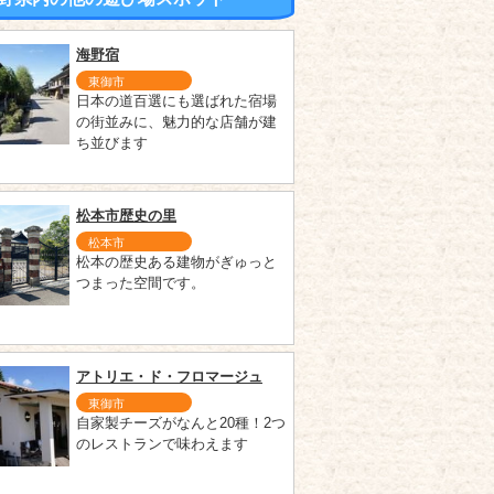
海野宿
東御市
日本の道百選にも選ばれた宿場
の街並みに、魅力的な店舗が建
ち並びます
松本市歴史の里
松本市
松本の歴史ある建物がぎゅっと
つまった空間です。
アトリエ・ド・フロマージュ
東御市
自家製チーズがなんと20種！2つ
のレストランで味わえます