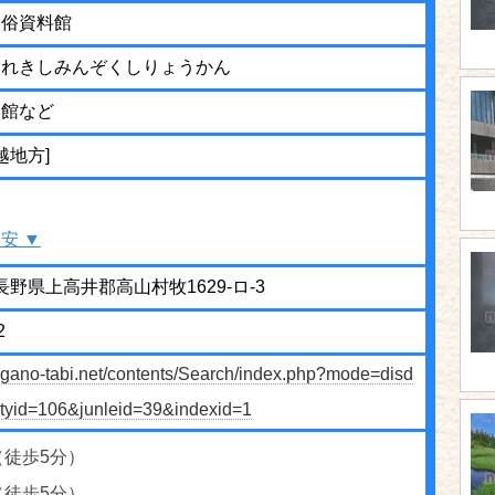
民俗資料館
られきしみんぞくしりょうかん
学館など
越地方]
安 ▼
1 長野県上高井郡高山村牧1629-ロ-3
2
agano-tabi.net/contents/Search/index.php?mode=disd
cityid=106&junleid=39&indexid=1
（徒歩5分）
（徒歩5分）