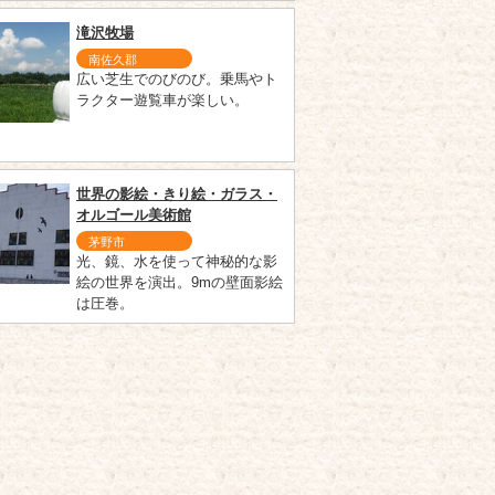
滝沢牧場
南佐久郡
広い芝生でのびのび。乗馬やト
ラクター遊覧車が楽しい。
世界の影絵・きり絵・ガラス・
オルゴール美術館
茅野市
光、鏡、水を使って神秘的な影
絵の世界を演出。9mの壁面影絵
は圧巻。