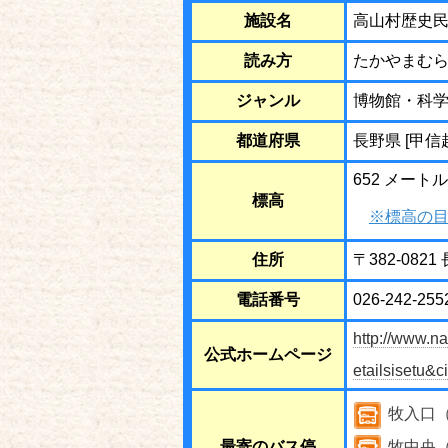
施設名
高山村歴史
読み方
たかやまむ
ジャンル
博物館・科
都道府県
長野県 [甲信
652 メートル
標高
※標高の目
住所
〒382-082
電話番号
026-242-255
http://www.n
公式ホームページ
etailsisetu&
牧入口
最寄のバス停
牧中央