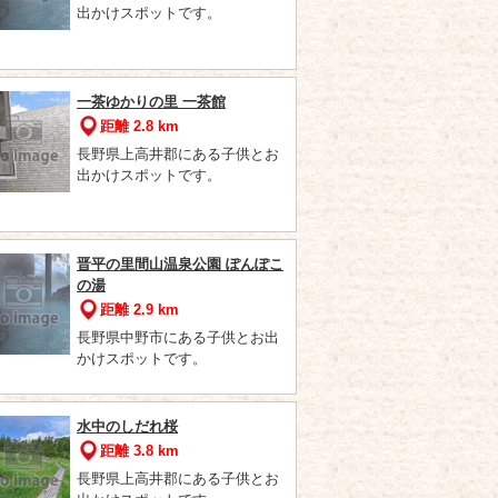
出かけスポットです。
一茶ゆかりの里 一茶館
距離 2.8 km
長野県上高井郡にある子供とお
出かけスポットです。
晋平の里間山温泉公園 ぽんぽこ
の湯
距離 2.9 km
長野県中野市にある子供とお出
かけスポットです。
水中のしだれ桜
距離 3.8 km
長野県上高井郡にある子供とお