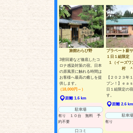
旅館わらび野
プラベート薪
１日１組限定
3密回避など徹底したコ
１（イーズワ
ロナ感染対策の宿。日本
村 
の原風景に触れる時間は
お客様へ最高の癒しを提
【２０２３年
供します。
プン！】ｅａ
（18,000円～）
日１組限定の
す。
距離 1.6 km
距離 2.6 k
駐車場
駐車
有り １０台 無料 予
約不要
有り
口コミ