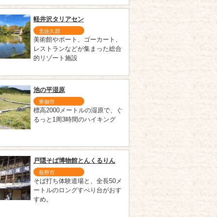
軽井沢タリアセン
北佐久郡
美術館やボート、ゴーカート、
レストランなどが集まった総合
的リゾート施設
池の平湿原
東御市
標高2000メートルの湿原で、ぐ
るっと1周3時間のハイキング
戸隠そば博物館とんくるりん
長野市
そば打ち体験道場と、全長50メ
ートルのロングすべり台がおす
すめ。