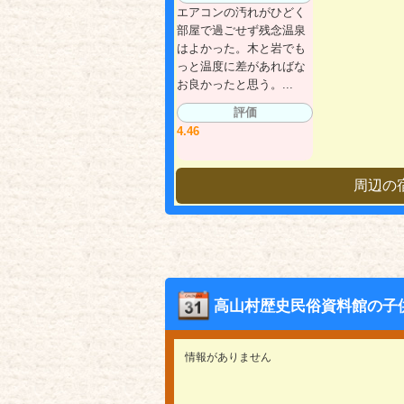
エアコンの汚れがひどく
部屋で過ごせず残念温泉
はよかった。木と岩でも
っと温度に差があればな
お良かったと思う。...
評価
4.46
周辺の
高山村歴史民俗資料館の子
情報がありません