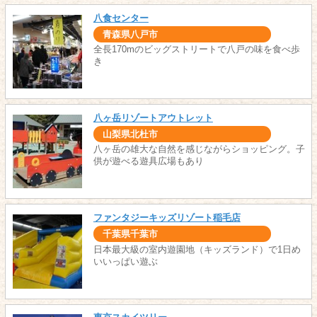
八食センター
青森県八戸市
全長170mのビッグストリートで八戸の味を食べ歩
き
八ヶ岳リゾートアウトレット
山梨県北杜市
八ヶ岳の雄大な自然を感じながらショッピング。子
供が遊べる遊具広場もあり
ファンタジーキッズリゾート稲毛店
千葉県千葉市
日本最大級の室内遊園地（キッズランド）で1日め
いいっぱい遊ぶ