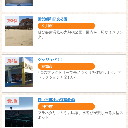
国営昭和記念公園
第3位
立川市
遊び要素満載の大規模公園。園内を一周サイクリン
グ。
グッジョバ！！
第4位
稲城市
4つのファクトリーでモノづくりを体験しよう。ア
トラクションも楽しい
府中市郷土の森博物館
第5位
府中市
プラネタリウムや古民家、水遊びが楽しめる大型ス
ポット