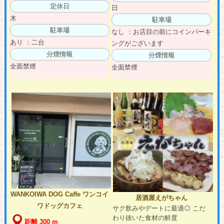
定休日
日
木
駐車場
駐車場
なし ：お店目の前にコインパーキ
あり ：二台
ングがございます
分煙情報
分煙情報
全面禁煙
全面禁煙
WANKOIWA DOG Caffe ワンコイ
居酒屋えがちゃん
ワドッグカフェ
サク飲みやデートに最適◎ こだ
わり抜いた食材の鮮度
距離 300 m