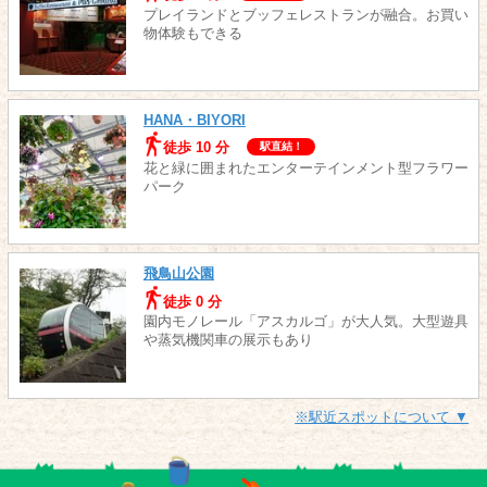
プレイランドとブッフェレストランが融合。お買い
物体験もできる
HANA・BIYORI
徒歩 10 分
駅直結！
花と緑に囲まれたエンターテインメント型フラワー
パーク
飛鳥山公園
徒歩 0 分
園内モノレール「アスカルゴ」が大人気。大型遊具
や蒸気機関車の展示もあり
※駅近スポットについて ▼