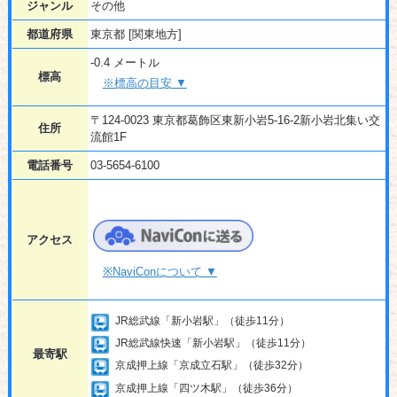
ジャンル
その他
都道府県
東京都 [関東地方]
-0.4 メートル
標高
※標高の目安 ▼
〒124-0023 東京都葛飾区東新小岩5-16-2新小岩北集い交
住所
流館1F
電話番号
03-5654-6100
アクセス
※NaviConについて ▼
JR総武線「新小岩駅」（徒歩11分）
JR総武線快速「新小岩駅」（徒歩11分）
最寄駅
京成押上線「京成立石駅」（徒歩32分）
京成押上線「四ツ木駅」（徒歩36分）