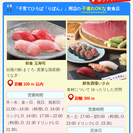
子連れOKな
「子育てひろば「りぼん」」周辺の
飲食店
和食 玉寿司
自慢の鮪‐まぐろ‐ 貴重な国産鰻‐
うなぎ‐
鮮魚酒場いさみ
距離 100 m 以内
食材について ゆったりした空間
営業時間
距離 300 m
月～水、金～日、祝日、祝前日:
11:00～14:00 （料理L.O. 14:00 ド
営業時間
リンクL.O. 14:00）17:00～22:00
月～土: 17:00～翌0:00 （料理L.O.
（料理L.O. 21:30 ドリンクL.O.
23:00 ドリンクL.O. 23:30）
21:30）
定休日