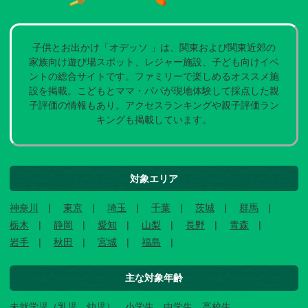
子供とお出かけ「オデッソ 」は、関東および関東近郊の
家族向け遊び場スポット、レジャー施設、子ども向けイベ
ントの総合サイトです。ファミリーで楽しめるオススメ施
設を掲載。こどもとママ・パパが現地体験して採点した親
子評価の情報もあり。アクセスランキングや親子評価ラン
キングも掲載しています。
対象エリア
神奈川
東京
埼玉
千葉
茨城
群馬
栃木
静岡
愛知
山梨
長野
青森
岩手
秋田
宮城
福島
主な対象年齢
未就学児（乳児、幼児）、小学生、中学生、高校生