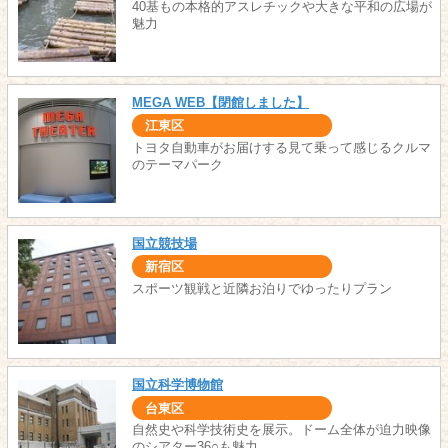
40基もの本格的アスレチックや大きな平和の広場が
魅力
MEGA WEB【閉館しました】
江東区
トヨタ自動車がお届けする見て乗って感じるクルマ
のテーマパーク
国立競技場
新宿区
スポーツ観戦と近隣お泊りでゆったりプラン
国立科学博物館
台東区
自然史や科学技術史を展示。ドーム全体が迫力映像
のシアター36○も魅力