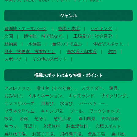
ジャンル
遊園地・テーマパーク
牧場・農場
ハイキング
公園
博物館・科学館など
工場見学・社会見学
動物園
水族館
自然の中で遊ぶ
体験型スポット
歴史（古民家、古墳など）
海水浴・湖水浴
宿泊
スポーツ
その他のスポット
掲載スポットの主な特徴・ポイント
アスレチック
滑り台（すべり台）
スライダー
遊具
おみやげ
イルミネーション
キッズランド
サイクリング
サファリパーク
川遊び
水遊び
バーベキュー
プラネタリウム
キャンプ場
プール
ワークショップ
散策
迷路
芝そり
芝生広場
里山風景
野鳥観察
魚つり
展望台
入場無料
駐車場無料
穴場スポット
乗り物工場
お菓子工場
飛行機工場
食品工場
乗り物