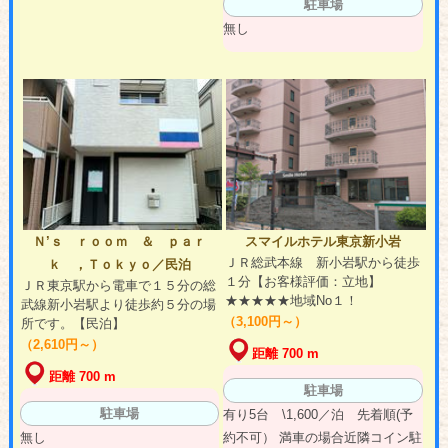
駐車場
無し
Ｎ’ｓ ｒｏｏｍ ＆ ｐａｒ
スマイルホテル東京新小岩
ＪＲ総武本線 新小岩駅から徒歩
ｋ ，Ｔｏｋｙｏ／民泊
１分【お客様評価：立地】
ＪＲ東京駅から電車で１５分の総
★★★★★地域No１！
武線新小岩駅より徒歩約５分の場
（3,100円～）
所です。【民泊】
（2,610円～）
距離 700 m
距離 700 m
駐車場
駐車場
有り5台 \1,600／泊 先着順(予
無し
約不可） 満車の場合近隣コイン駐