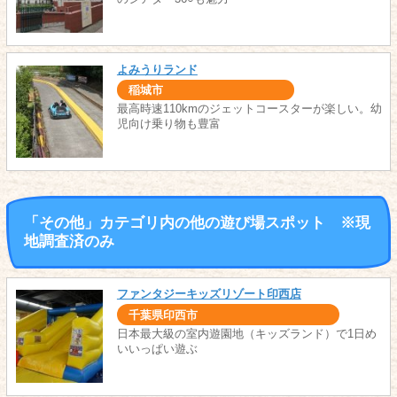
よみうりランド
稲城市
最高時速110kmのジェットコースターが楽しい。幼
児向け乗り物も豊富
「その他」カテゴリ内の他の遊び場スポット ※現
地調査済のみ
ファンタジーキッズリゾート印西店
千葉県印西市
日本最大級の室内遊園地（キッズランド）で1日め
いいっぱい遊ぶ