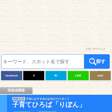
スポンサーリンク
探す
facebook
X
B!
LINE
mail
現地未調査
関東近郊
子供におすすめのお出かけスポット
子育てひろば「りぼん」