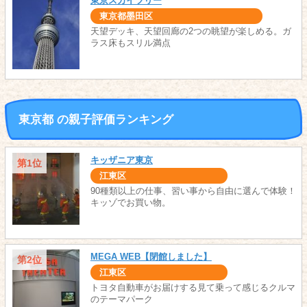
東京スカイツリー
東京都墨田区
天望デッキ、天望回廊の2つの眺望が楽しめる。ガ
ラス床もスリル満点
東京都 の親子評価ランキング
キッザニア東京
第1位
江東区
90種類以上の仕事、習い事から自由に選んで体験！
キッゾでお買い物。
MEGA WEB【閉館しました】
第2位
江東区
トヨタ自動車がお届けする見て乗って感じるクルマ
のテーマパーク