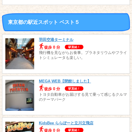
東京都の駅近スポット ベスト５
羽田空港ターミナル
徒歩 0 分
駅直結！
飛行機を見ながらお食事。プラネタリウムやフライ
トシミュレータも楽しい。
MEGA WEB【閉館しました】
徒歩 0 分
駅直結！
トヨタ自動車がお届けする見て乗って感じるクルマ
のテーマパーク
KidsBee ららぽーと立川立飛店
徒歩 0 分
駅直結！