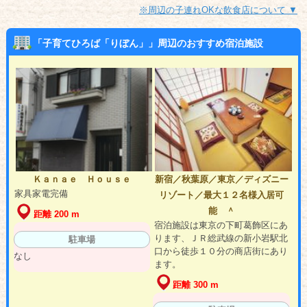
※周辺の子連れOKな飲食店について ▼
「子育てひろば「りぼん」」周辺のおすすめ宿泊施設
Ｋａｎａｅ Ｈｏｕｓｅ
新宿／秋葉原／東京／ディズニー
家具家電完備
リゾート／最大１２名様入居可
能 ＾
距離 200 m
宿泊施設は東京の下町葛飾区にあ
ります、ＪＲ総武線の新小岩駅北
駐車場
口から徒歩１０分の商店街にあり
なし
ます。
距離 300 m