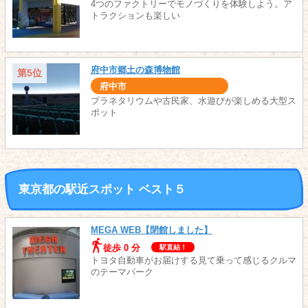
4つのファクトリーでモノづくりを体験しよう。ア
トラクションも楽しい
府中市郷土の森博物館
第5位
府中市
プラネタリウムや古民家、水遊びが楽しめる大型ス
ポット
東京都の駅近スポット ベスト５
MEGA WEB【閉館しました】
徒歩 0 分
駅直結！
トヨタ自動車がお届けする見て乗って感じるクルマ
のテーマパーク