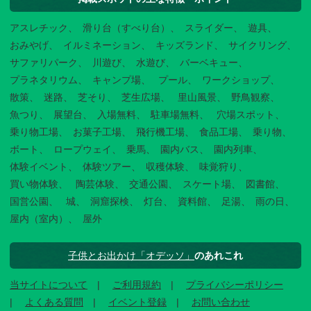
アスレチック
滑り台（すべり台）
スライダー
遊具
おみやげ
イルミネーション
キッズランド
サイクリング
サファリパーク
川遊び
水遊び
バーベキュー
プラネタリウム
キャンプ場
プール
ワークショップ
散策
迷路
芝そり
芝生広場
里山風景
野鳥観察
魚つり
展望台
入場無料
駐車場無料
穴場スポット
乗り物工場
お菓子工場
飛行機工場
食品工場
乗り物
ボート
ロープウェイ
乗馬
園内バス
園内列車
体験イベント
体験ツアー
収穫体験
味覚狩り
買い物体験
陶芸体験
交通公園
スケート場
図書館
国営公園
城
洞窟探検
灯台
資料館
足湯
雨の日
屋内（室内）
屋外
子供とお出かけ「オデッソ」
のあれこれ
当サイトについて
ご利用規約
プライバシーポリシー
よくある質問
イベント登録
お問い合わせ