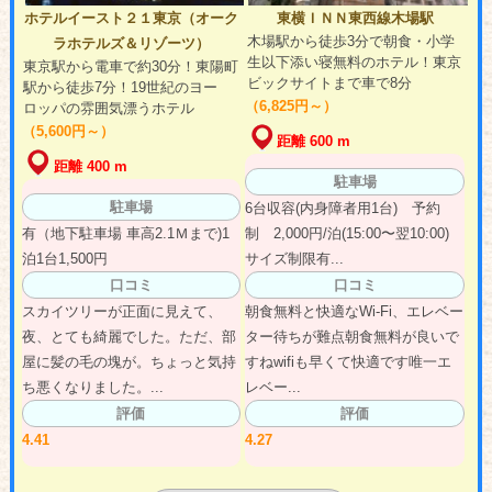
ホテルイースト２１東京（オーク
東横ＩＮＮ東西線木場駅
木場駅から徒歩3分で朝食・小学
ラホテルズ＆リゾーツ）
生以下添い寝無料のホテル！東京
東京駅から電車で約30分！東陽町
ビックサイトまで車で8分
駅から徒歩7分！19世紀のヨー
（6,825円～）
ロッパの雰囲気漂うホテル
（5,600円～）
距離 600 m
距離 400 m
駐車場
駐車場
6台収容(内身障者用1台) 予約
有（地下駐車場 車高2.1Ｍまで)1
制 2,000円/泊(15:00〜翌10:00)
泊1台1,500円
サイズ制限有...
口コミ
口コミ
スカイツリーが正面に見えて、
朝食無料と快適なWi-Fi、エレベー
夜、とても綺麗でした。ただ、部
ター待ちが難点朝食無料が良いで
屋に髪の毛の塊が。ちょっと気持
すねwifiも早くて快適です唯一エ
ち悪くなりました。...
レベー...
評価
評価
4.41
4.27