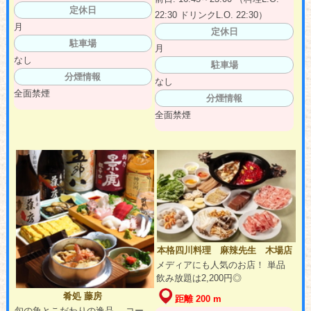
定休日
22:30 ドリンクL.O. 22:30）
月
定休日
駐車場
月
なし
駐車場
分煙情報
なし
全面禁煙
分煙情報
全面禁煙
本格四川料理 麻辣先生 木場店
メディアにも人気のお店！ 単品
飲み放題は2,200円◎
肴処 藤房
距離 200 m
旬の魚とこだわりの逸品。 コー