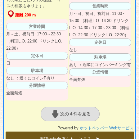
スの相談も承ります。
営業時間
月～日、祝日、祝前日: 11:00～
距離 200 m
15:00 （料理L.O. 14:30 ドリンク
営業時間
L.O. 14:30）17:00～23:00 （料理
月～土、祝前日: 17:00～22:30
L.O. 22:30 ドリンクL.O. 22:30）
（料理L.O. 22:00 ドリンクL.O.
定休日
22:00）
なし
定休日
駐車場
日
あり ：近隣にコインパーキング有
駐車場
分煙情報
なし ：近くにコインP有り
全面禁煙
分煙情報
全面禁煙
次の４件を見る
Powered by
ホットペッパー Webサービス
周辺の飲食店をもっと見る ▶︎