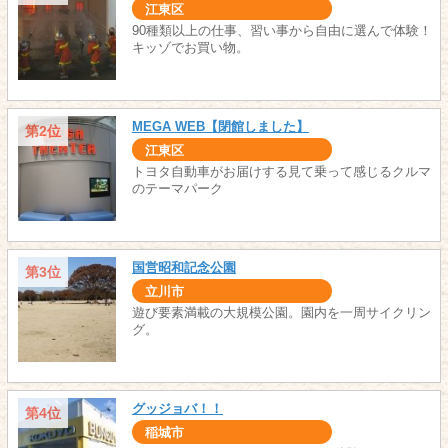
江東区
90種類以上の仕事、習い事から自由に選んで体験！
キッゾでお買い物。
MEGA WEB【閉館しました】
第2位
江東区
トヨタ自動車がお届けする見て乗って感じるクルマ
のテーマパーク
国営昭和記念公園
第3位
立川市
遊び要素満載の大規模公園。園内を一周サイクリン
グ。
グッジョバ！！
第4位
稲城市