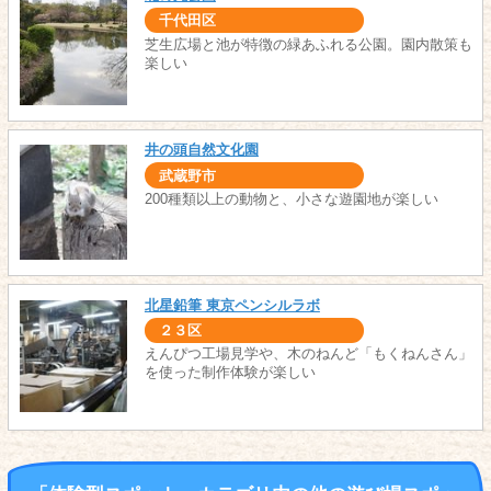
千代田区
芝生広場と池が特徴の緑あふれる公園。園内散策も
楽しい
井の頭自然文化園
武蔵野市
200種類以上の動物と、小さな遊園地が楽しい
北星鉛筆 東京ペンシルラボ
２３区
えんぴつ工場見学や、木のねんど「もくねんさん」
を使った制作体験が楽しい