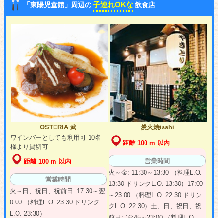
子連れOKな
「東陽児童館」周辺の
飲食店
OSTERIA 武
炭火焼isshi
ワインバーとしても利用可 10名
距離 100 m 以内
様より貸切可
営業時間
距離 100 m 以内
火～金: 11:30～13:30 （料理L.O.
営業時間
13:30 ドリンクL.O. 13:30）17:00
火～日、祝日、祝前日: 17:30～翌
～23:00 （料理L.O. 22:30 ドリン
0:00 （料理L.O. 23:30 ドリンク
クL.O. 22:30）土、日、祝日、祝
L.O. 23:30）
前日: 16:45～23:00 （料理L.O.