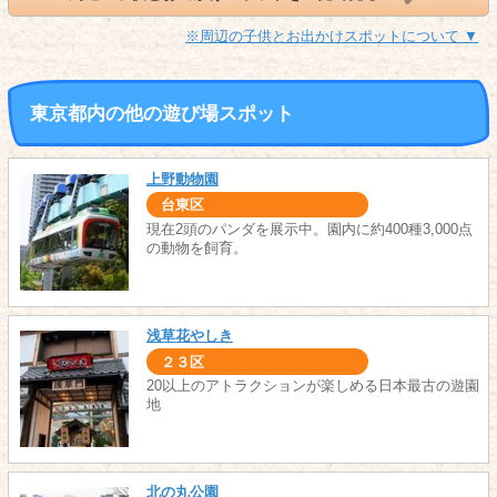
※周辺の子供とお出かけスポットについて ▼
東京都内の他の遊び場スポット
上野動物園
台東区
現在2頭のパンダを展示中。園内に約400種3,000点
の動物を飼育。
浅草花やしき
２３区
20以上のアトラクションが楽しめる日本最古の遊園
地
北の丸公園