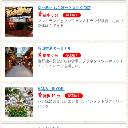
KidsBee ららぽーと立川立飛店
徒歩 0 分
駅直結！
プレイランドとブッフェレストランが融合。お買い
物体験もできる
羽田空港ターミナル
徒歩 0 分
駅直結！
飛行機を見ながらお食事。プラネタリウムやフライ
トシミュレータも楽しい。
HANA・BIYORI
徒歩 10 分
駅直結！
花と緑に囲まれたエンターテインメント型フラワー
パーク