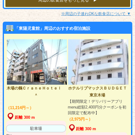
※周辺の子連れOKな飲食店について ▼
「東陽児童館」周辺のおすすめ宿泊施設
木場の鶴ＣｒａｎｅＨｏｔｅｌ
ホテルリブマックスＢＵＤＧＥＴ
＾
東京木場
【期間限定！デリバリーアプリ
menu総額2,400円分クーポンを初
（11,214円～）
回限定で配布中】
距離 300 m
（2,975円～）
駐車場
距離 300 m