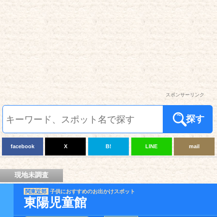
スポンサーリンク
探す
facebook
X
B!
LINE
mail
現地未調査
関東近郊
子供におすすめのお出かけスポット
東陽児童館