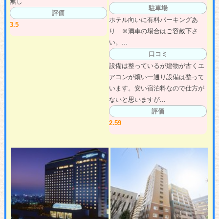
無し
駐車場
評価
ホテル向いに有料パーキングあ
3.5
り ※満車の場合はご容赦下さ
い。...
口コミ
設備は整っているが建物が古くエ
アコンが煩い一通り設備は整って
います。安い宿泊料なので仕方が
ないと思いますが...
評価
2.59