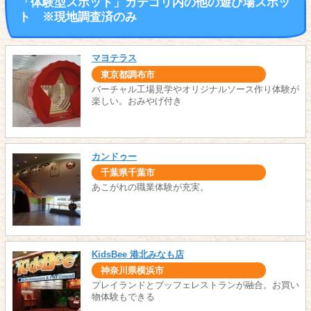
「体験型スポット」カテゴリ内の他の遊び場スポッ
ト ※現地調査済のみ
マヨテラス
東京都調布市
バーチャル工場見学やオリジナルソース作り体験が
楽しい。おみやげ付き
カンドゥー
千葉県千葉市
あこがれの職業体験が充実。
KidsBee 港北みなも店
神奈川県横浜市
プレイランドとブッフェレストランが融合。お買い
物体験もできる