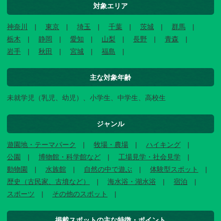
対象エリア
神奈川
東京
埼玉
千葉
茨城
群馬
栃木
静岡
愛知
山梨
長野
青森
岩手
秋田
宮城
福島
主な対象年齢
未就学児（乳児、幼児）、小学生、中学生、高校生
ジャンル
遊園地・テーマパーク
牧場・農場
ハイキング
公園
博物館・科学館など
工場見学・社会見学
動物園
水族館
自然の中で遊ぶ
体験型スポット
歴史（古民家、古墳など）
海水浴・湖水浴
宿泊
スポーツ
その他のスポット
掲載スポットの主な特徴・ポイント