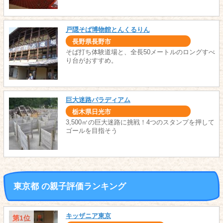
戸隠そば博物館とんくるりん
長野県長野市
そば打ち体験道場と、全長50メートルのロングすべ
り台がおすすめ。
巨大迷路パラディアム
栃木県日光市
3,500㎡の巨大迷路に挑戦！4つのスタンプを押して
ゴールを目指そう
東京都 の親子評価ランキング
キッザニア東京
第1位