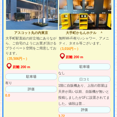
アスコット丸の内東京
大手町かもんホテル ＾
大手町駅直結の好立地にありなが
無料Wi-Fi有り♪シャワー、アメニ
ら、ご自宅のようにお寛ぎ頂ける
ティ、タオル等ございます。
プライベート空間をご用意してお
（3,016円～）
ります。
距離 200 m
（35,506円～）
駐車場
距離 200 m
なし
駐車場
口コミ
有り
1階に自販機あり、上段の部屋は
評価
天井が高い以前、自販機が無いと
0.0
投稿しましたが1Fに設置されてま
した。値段は普...
評価
3.72