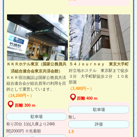
ＫＫＲホテル東京（国家公務員共
５４Ｊｏｕｒｎｅｙ 東京大手町
好立地ホステル 東京駅まで徒歩
済組合連合会東京共済会館）
３分 大手町駅徒歩２分 １０名
ＫＫＲ宿泊施設は国家公務員共済
部屋
組合連合会が組合員等の利用を目
（3,480円～）
的として運営しています。
（14,250円～）
距離 400 m
距離 300 m
駐車場
駐車場
無し
有り20台 1泊(入庫より24時
評価
間)2000円 ※先着順
1.9