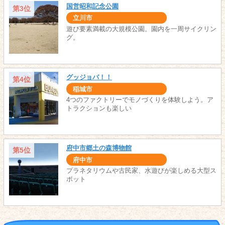
国営昭和記念公園
第3位
立川市
遊び要素満載の大規模公園。園内を一周サイクリン
グ。
グッジョバ！！
第4位
稲城市
4つのファクトリーでモノづくりを体験しよう。ア
トラクションも楽しい
府中市郷土の森博物館
第5位
府中市
プラネタリウムや古民家、水遊びが楽しめる大型ス
ポット