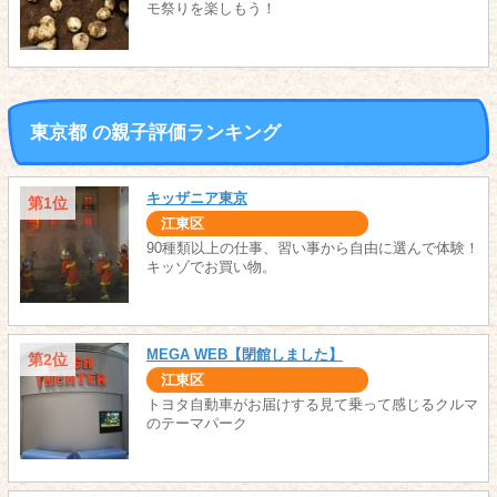
モ祭りを楽しもう！
東京都 の親子評価ランキング
キッザニア東京
第1位
江東区
90種類以上の仕事、習い事から自由に選んで体験！
キッゾでお買い物。
MEGA WEB【閉館しました】
第2位
江東区
トヨタ自動車がお届けする見て乗って感じるクルマ
のテーマパーク