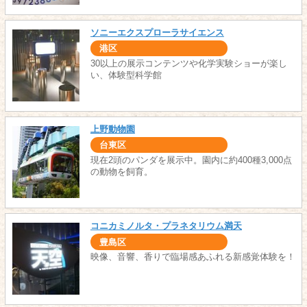
ソニーエクスプローラサイエンス
港区
30以上の展示コンテンツや化学実験ショーが楽し
い、体験型科学館
上野動物園
台東区
現在2頭のパンダを展示中。園内に約400種3,000点
の動物を飼育。
コニカミノルタ・プラネタリウム満天
豊島区
映像、音響、香りで臨場感あふれる新感覚体験を！