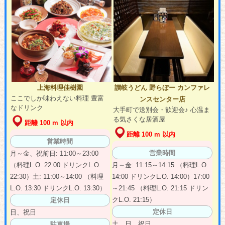
上海料理佳樹園
讃岐うどん 野らぼー カンファレ
ここでしか味わえない料理 豊富
ンスセンター店
なドリンク
大手町で送別会・歓迎会♪ 心温ま
る気さくな居酒屋
距離 100 m 以内
距離 100 m 以内
営業時間
営業時間
月～金、祝前日: 11:00～23:00
（料理L.O. 22:00 ドリンクL.O.
月～金: 11:15～14:15 （料理L.O.
22:30）土: 11:00～14:00 （料理
14:00 ドリンクL.O. 14:00）17:00
L.O. 13:30 ドリンクL.O. 13:30）
～21:45 （料理L.O. 21:15 ドリン
クL.O. 21:15）
定休日
定休日
日、祝日
土、日、祝日
駐車場