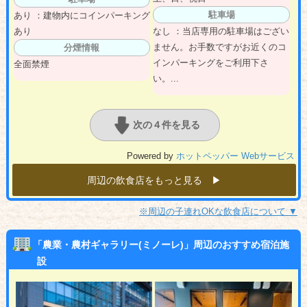
駐車場
あり ：建物内にコインパーキング
あり
なし ：当店専用の駐車場はござい
ません。お手数ですがお近くのコ
分煙情報
インパーキングをご利用下さ
全面禁煙
い。...
次の４件を見る
Powered by
ホットペッパー Webサービス
周辺の飲食店をもっと見る ▶︎
※周辺の子連れOKな飲食店について ▼
「農業・農村ギャラリー(ミノーレ)」周辺のおすすめ宿泊施
設