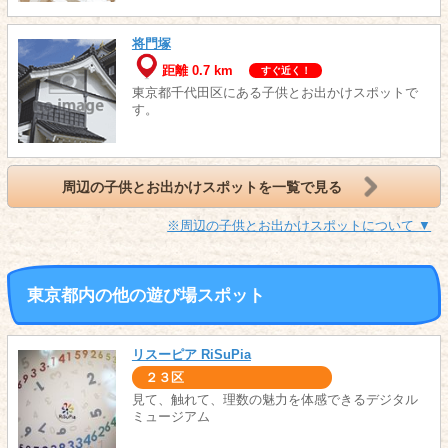
将門塚
距離 0.7 km
すぐ近く！
東京都千代田区にある子供とお出かけスポットで
す。
周辺の子供とお出かけスポットを一覧で見る
※周辺の子供とお出かけスポットについて ▼
東京都内の他の遊び場スポット
リスーピア RiSuPia
２３区
見て、触れて、理数の魅力を体感できるデジタル
ミュージアム