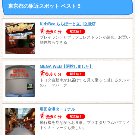
東京都の駅近スポット ベスト５
KidsBee ららぽーと立川立飛店
徒歩 0 分
駅直結！
プレイランドとブッフェレストランが融合。お買い
物体験もできる
MEGA WEB【閉館しました】
徒歩 0 分
駅直結！
トヨタ自動車がお届けする見て乗って感じるクルマ
のテーマパーク
羽田空港ターミナル
徒歩 0 分
駅直結！
飛行機を見ながらお食事。プラネタリウムやフライ
トシミュレータも楽しい。