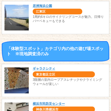
若洲海浜公園
江東区
1周約6キロのサイクリングコースが魅力。日帰り
バーベキューもできる
「体験型スポット」カテゴリ内の他の遊び場スポッ
ト ※現地調査済のみ
ギャラクシティ
東京都足立区
3階層の室内ロープアスレチックやクライミング
ウォールが楽しい
横浜市民防災センター
神奈川県横浜市