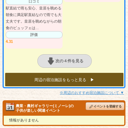
口コミ
駅直結で雨も安心、皇居を眺める
朝食に満足駅直結なので雨でも大
丈夫です。皇居を眺めながらの朝
食のビュッフェは...
評価
4.31
次の４件を見る
周辺の宿泊施設をもっと見る ▶︎
※周辺のおすすめ宿泊施設について ▼
農業・農村ギャラリー(ミノーレ)の
イベントを登録する
子供が楽しい関連イベント
情報がありません