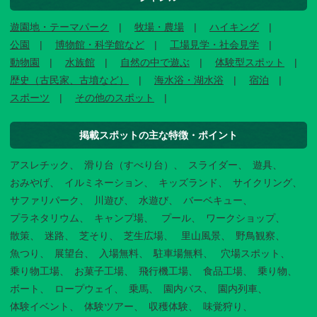
遊園地・テーマパーク
牧場・農場
ハイキング
公園
博物館・科学館など
工場見学・社会見学
動物園
水族館
自然の中で遊ぶ
体験型スポット
歴史（古民家、古墳など）
海水浴・湖水浴
宿泊
スポーツ
その他のスポット
掲載スポットの主な特徴・ポイント
アスレチック
滑り台（すべり台）
スライダー
遊具
おみやげ
イルミネーション
キッズランド
サイクリング
サファリパーク
川遊び
水遊び
バーベキュー
プラネタリウム
キャンプ場
プール
ワークショップ
散策
迷路
芝そり
芝生広場
里山風景
野鳥観察
魚つり
展望台
入場無料
駐車場無料
穴場スポット
乗り物工場
お菓子工場
飛行機工場
食品工場
乗り物
ボート
ロープウェイ
乗馬
園内バス
園内列車
体験イベント
体験ツアー
収穫体験
味覚狩り