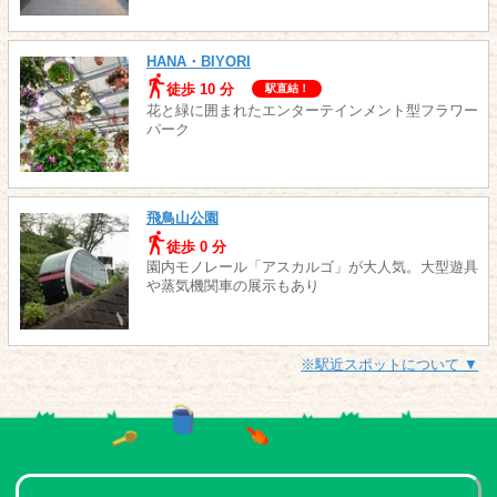
HANA・BIYORI
徒歩 10 分
駅直結！
花と緑に囲まれたエンターテインメント型フラワー
パーク
飛鳥山公園
徒歩 0 分
園内モノレール「アスカルゴ」が大人気。大型遊具
や蒸気機関車の展示もあり
※駅近スポットについて ▼