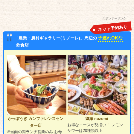
スポンサーリンク
ネット予約あり
子連れOKな
「農業・農村ギャラリー(ミノーレ)」周辺の
飲食店
かっぽうぎ カンファレンスセン
望海 nozomi
お得なコースが勢揃い！ レモン
ター店
サワーは20種類以上
※当面の間ランチ営業のみ お母