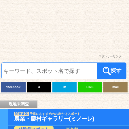
スポンサーリンク
探す
facebook
X
B!
LINE
mail
現地未調査
関東近郊
子供におすすめのお出かけスポット
農業・農村ギャラリー(ミノーレ)