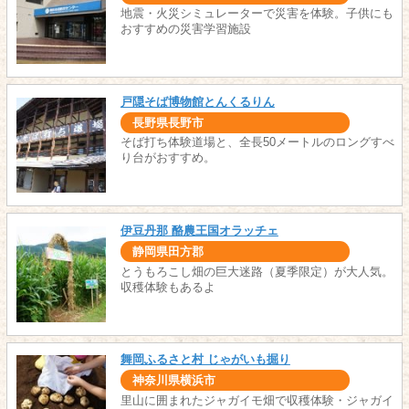
地震・火災シミュレーターで災害を体験。子供にも
おすすめの災害学習施設
戸隠そば博物館とんくるりん
長野県長野市
そば打ち体験道場と、全長50メートルのロングすべ
り台がおすすめ。
伊豆丹那 酪農王国オラッチェ
静岡県田方郡
とうもろこし畑の巨大迷路（夏季限定）が大人気。
収穫体験もあるよ
舞岡ふるさと村 じゃがいも掘り
神奈川県横浜市
里山に囲まれたジャガイモ畑で収穫体験・ジャガイ