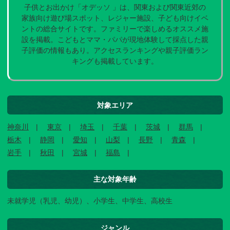
子供とお出かけ「オデッソ 」は、関東および関東近郊の
家族向け遊び場スポット、レジャー施設、子ども向けイベ
ントの総合サイトです。ファミリーで楽しめるオススメ施
設を掲載。こどもとママ・パパが現地体験して採点した親
子評価の情報もあり。アクセスランキングや親子評価ラン
キングも掲載しています。
対象エリア
神奈川
東京
埼玉
千葉
茨城
群馬
栃木
静岡
愛知
山梨
長野
青森
岩手
秋田
宮城
福島
主な対象年齢
未就学児（乳児、幼児）、小学生、中学生、高校生
ジャンル