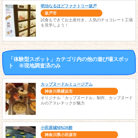
明治なるほどファクトリー坂戸
坂戸市
試食もできてお土産付き。人気のチョコレート工場
を見学しよう！
「体験型スポット」カテゴリ内の他の遊び場スポッ
ト ※現地調査済のみ
カップヌードルミュージアム
神奈川県横浜市
オリジナル「カップヌードル」制作、カップヌード
ルのアスレチックが魅力
小田原城NINJA館
神奈川県小田原市