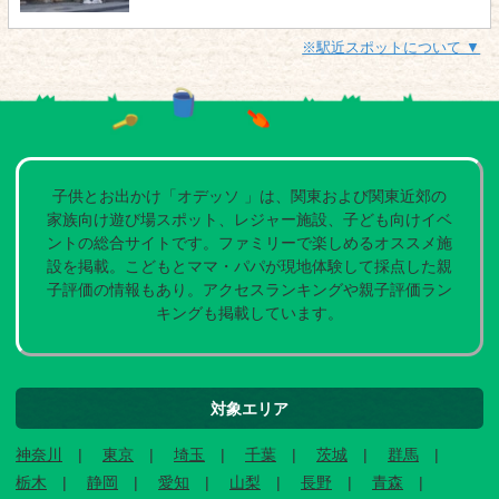
※駅近スポットについて ▼
子供とお出かけ「オデッソ 」は、関東および関東近郊の
家族向け遊び場スポット、レジャー施設、子ども向けイベ
ントの総合サイトです。ファミリーで楽しめるオススメ施
設を掲載。こどもとママ・パパが現地体験して採点した親
子評価の情報もあり。アクセスランキングや親子評価ラン
キングも掲載しています。
対象エリア
神奈川
東京
埼玉
千葉
茨城
群馬
栃木
静岡
愛知
山梨
長野
青森