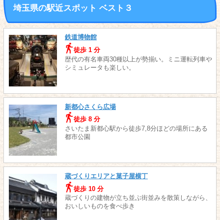
埼玉県の駅近スポット ベスト３
鉄道博物館
徒歩 1 分
歴代の有名車両30種以上が勢揃い。ミニ運転列車や
シミュレータも楽しい。
新都心さくら広場
徒歩 8 分
さいたま新都心駅から徒歩7,8分ほどの場所にある
都市公園
蔵づくりエリアと菓子屋横丁
徒歩 10 分
蔵づくりの建物が立ち並ぶ街並みを散策しながら、
おいしいものを食べ歩き