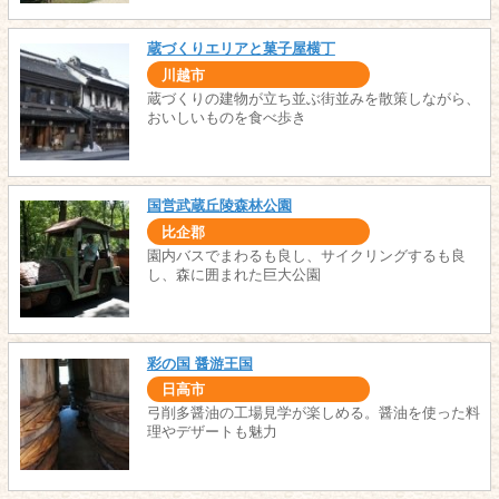
蔵づくりエリアと菓子屋横丁
川越市
蔵づくりの建物が立ち並ぶ街並みを散策しながら、
おいしいものを食べ歩き
国営武蔵丘陵森林公園
比企郡
園内バスでまわるも良し、サイクリングするも良
し、森に囲まれた巨大公園
彩の国 醤游王国
日高市
弓削多醤油の工場見学が楽しめる。醤油を使った料
理やデザートも魅力