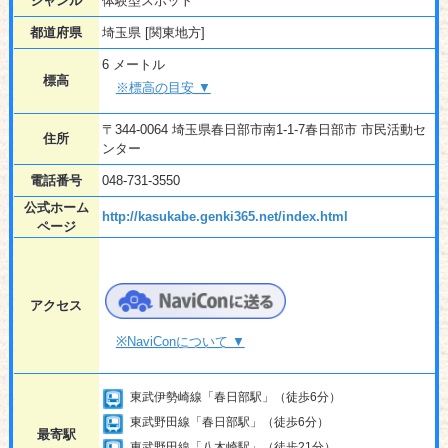
ジャンル
体験型スポット
都道府県
埼玉県 [関東地方]
6 メートル
標高
※標高の目安 ▼
〒344-0064 埼玉県春日部市南1-1-7春日部市 市民活動セ
住所
ンター
電話番号
048-731-3550
公式ホーム
http://kasukabe.genki365.net/index.html
ページ
アクセス
※NaviConについて ▼
東武伊勢崎線「春日部駅」（徒歩6分）
東武野田線「春日部駅」（徒歩6分）
最寄駅
東武野田線「八木崎駅」（徒歩21分）