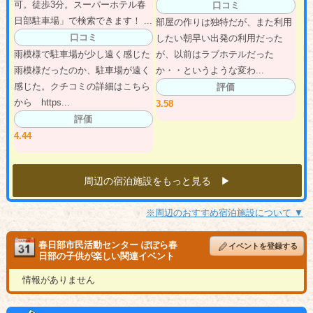
可。徒歩3分。スーパーホテル春
口コミ
日部駐車場」で検索できます！ ...
部屋の作りは独特だが、また利用
口コミ
したい朝早い出発の利用だった
雨模様で駐車場が少し遠く感じた
が、以前はラブホテルだった
雨模様だったのか、駐車場が遠く
か・・というような変わ...
感じた。クチコミの詳細はこちら
評価
から https...
3.58
評価
4.44
周辺の宿泊施設をもっと見る ▶︎
※周辺のおすすめ宿泊施設について ▼
春日部市民活動センター ぽぽら春
イベントを登録する
日部の子供が楽しい関連イベント
情報がありません