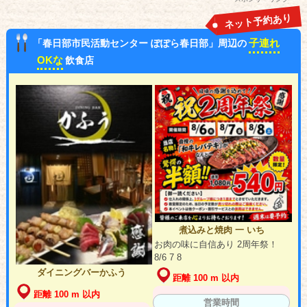
ネット予約あり
子連れ
「春日部市民活動センター ぽぽら春日部」周辺の
OKな
飲食店
煮込みと焼肉 一 いち
お肉の味に自信あり 2周年祭！
8/6 7 8
ダイニングバーかふう
距離 100 m 以内
距離 100 m 以内
営業時間