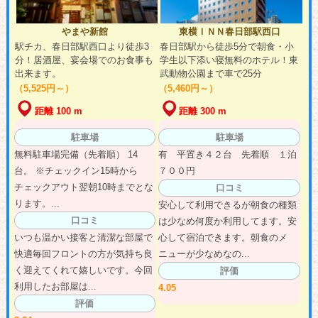
やまや新館
東横ＩＮＮ春日部駅西口
駅チカ、春日部駅西口より徒歩3
春日部駅から徒歩5分で朝食・小
分！居酒屋、宴会場でのお食事も
学生以下添い寝無料のホテル！東
出来ます。
武動物公園まで車で25分
（5,525円～）
（5,460円～）
距離 100 m
距離 300 m
駐車場
駐車場
無料駐車場完備（先着順） 14
有 平置き４２台 先着順 １泊
台。 ※チェックイン15時から
７００円
チェックアウト翌朝10時までとな
口コミ
ります。...
安心して利用できるが朝食の種類
口コミ
は少なめ何度か利用してます。安
いつも温かい接客と清潔な部屋で
心して宿泊できます。朝食のメ
快適毎回フロントの方が気持ち良
ニューが少なめなの...
く迎えてくれて嬉しいです。今回
評価
利用したお部屋は...
4.05
評価