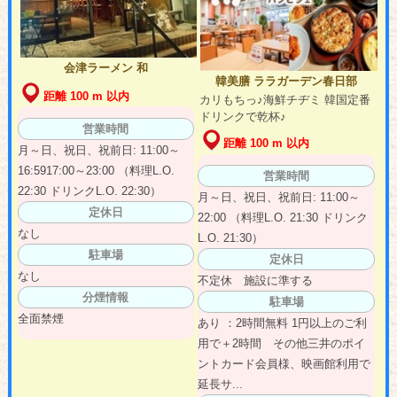
会津ラーメン 和
韓美膳 ララガーデン春日部
距離 100 m 以内
カリもちっ♪海鮮チヂミ 韓国定番
ドリンクで乾杯♪
営業時間
距離 100 m 以内
月～日、祝日、祝前日: 11:00～
16:5917:00～23:00 （料理L.O.
営業時間
22:30 ドリンクL.O. 22:30）
月～日、祝日、祝前日: 11:00～
定休日
22:00 （料理L.O. 21:30 ドリンク
なし
L.O. 21:30）
駐車場
定休日
なし
不定休 施設に準する
分煙情報
駐車場
全面禁煙
あり ：2時間無料 1円以上のご利
用で＋2時間 その他三井のポイ
ントカード会員様、映画館利用で
延長サ...