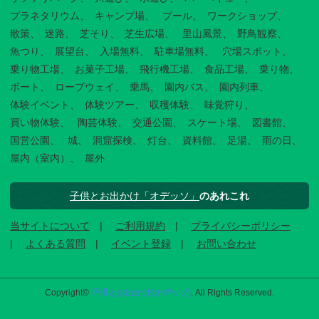
プラネタリウム
キャンプ場
プール
ワークショップ
散策
迷路
芝そり
芝生広場
里山風景
野鳥観察
魚つり
展望台
入場無料
駐車場無料
穴場スポット
乗り物工場
お菓子工場
飛行機工場
食品工場
乗り物
ボート
ロープウェイ
乗馬
園内バス
園内列車
体験イベント
体験ツアー
収穫体験
味覚狩り
買い物体験
陶芸体験
交通公園
スケート場
図書館
国営公園
城
洞窟探検
灯台
資料館
足湯
雨の日
屋内（室内）
屋外
子供とお出かけ「オデッソ」
のあれこれ
当サイトについて
ご利用規約
プライバシーポリシー
よくある質問
イベント登録
お問い合わせ
Copyright©
子供とお出かけ[オデッソ]
. All Rights Reserved.