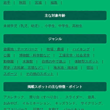
岩手
秋田
宮城
福島
主な対象年齢
未就学児（乳児、幼児）、小学生、中学生、高校生
ジャンル
遊園地・テーマパーク
牧場・農場
ハイキング
公園
博物館・科学館など
工場見学・社会見学
動物園
水族館
自然の中で遊ぶ
体験型スポット
歴史（古民家、古墳など）
海水浴・湖水浴
宿泊
スポーツ
その他のスポット
掲載スポットの主な特徴・ポイント
アスレチック
滑り台（すべり台）
スライダー
遊具
おみやげ
イルミネーション
キッズランド
サイクリング
サファリパーク
川遊び
水遊び
バーベキュー