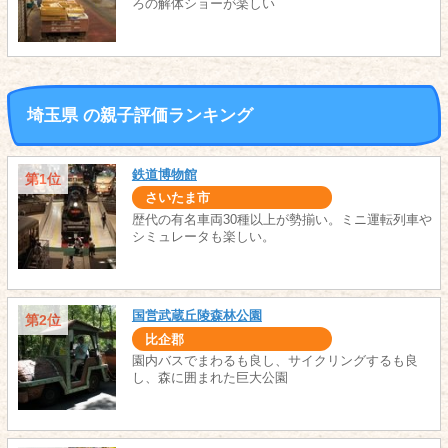
ろの解体ショーが楽しい
埼玉県 の親子評価ランキング
鉄道博物館
第1位
さいたま市
歴代の有名車両30種以上が勢揃い。ミニ運転列車や
シミュレータも楽しい。
国営武蔵丘陵森林公園
第2位
比企郡
園内バスでまわるも良し、サイクリングするも良
し、森に囲まれた巨大公園