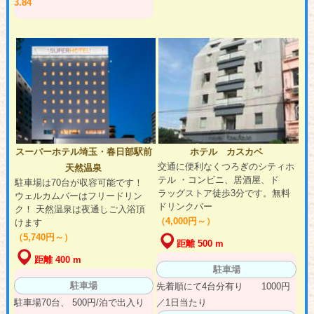
3.84
スーパーホテル埼玉・春日部駅前
ホテル カスカベ
交通に便利なくつろぎのシティホ
天然温泉
テル ・コンビニ、居酒屋、ド
駐車場は70台が収容可能です！
ラッグストア徒歩3分です。無料
ウェルカムバーはフリードリン
ドリンクバー
ク！ 天然温泉は夜通しご入浴頂
（4,000円～）
けます
（5,740円～）
距離 500 m
距離 400 m
駐車場
駐車場
先着順にて4台分有り 1000円
駐車場70台、 500円/泊で出入り
／1日当たり