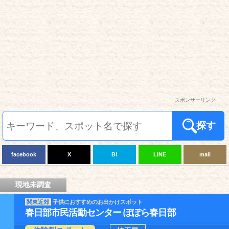
スポンサーリンク
探す
facebook
X
B!
LINE
mail
現地未調査
関東近郊
子供におすすめのお出かけスポット
春日部市民活動センター ぽぽら春日部