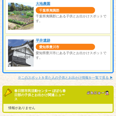
大地農園
千葉県夷隅郡
千葉県夷隅郡にある子供とお出かけスポットで
す。
平井遺跡
愛知県豊川市
愛知県豊川市にある子供とお出かけスポットで
す。
※このスポットを見た人の子供とお出かけ情報を一覧で見る ▶︎
春日部市民活動センター ぽぽら春
日部の子供とお出かけ関連ニュー
ス
情報がありません