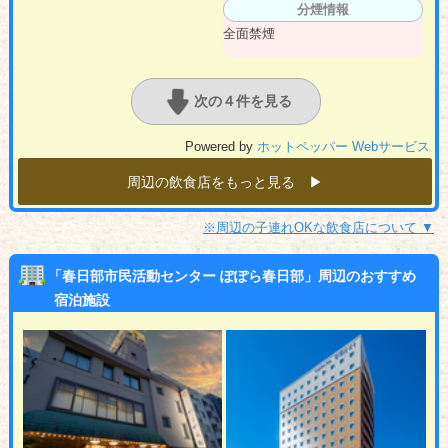
分煙情報
全面禁煙
次の４件を見る
Powered by
ホットペッパー Webサービス
周辺の飲食店をもっと見る ▶︎
※周辺の子連れOKな飲食店について ▼
「春日部市民活動センター ぽぽら春日部」周辺のおすすめ
宿泊施設