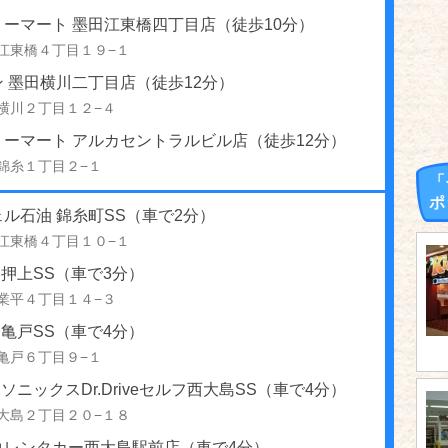
ーマート 墨田江東橋四丁目店（徒歩10分）
江東橋４丁目１９−１
 墨田横川二丁目店（徒歩12分）
横川２丁目１２−４
リーマート アルカセントラルビル店（徒歩12分）
錦糸１丁目２−１
「
ポ
ル石油 錦糸町SS（車で2分）
江東橋４丁目１０−１
S 押上SS（車で3分）
業平４丁目１４−３
S 亀戸SS（車で4分）
亀戸６丁目９−１
S ソニックスDr.Driveセルフ西大島SS（車で4分）
大島２丁目２０−１８
コレンタカー西大島駅前店（車で4分）