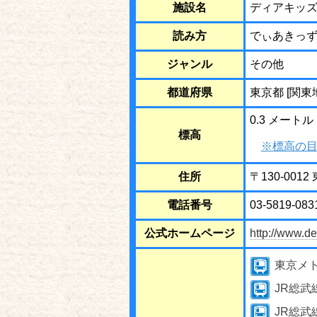
施設名
ディアキッズ 
読み方
でぃあきっず
ジャンル
その他
都道府県
東京都 [関東
0.3 メートル
標高
※標高の目
住所
〒130-0012
電話番号
03-5819-083
公式ホームページ
http://www.de
東京メ
JR総武
JR総