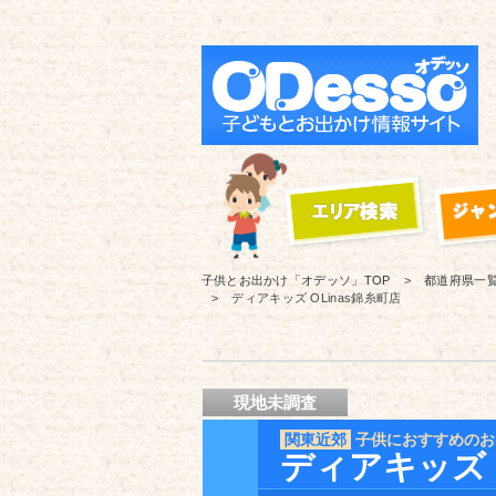
子供とお出かけ「オデッソ」
TOP
都道府県一
ディアキッズ OLinas錦糸町店
現地未調査
関東近郊
子供におすすめのお
ディアキッズ O