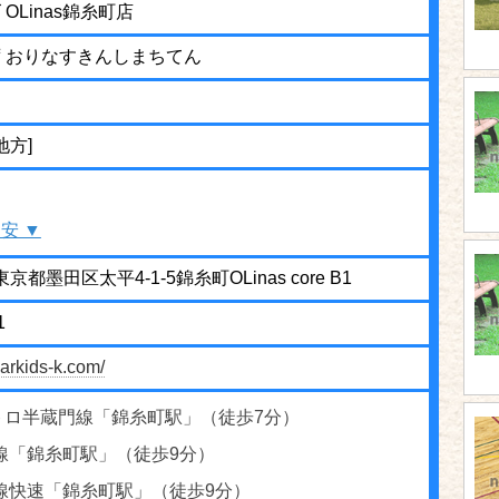
OLinas錦糸町店
 おりなすきんしまちてん
地方]
安 ▼
 東京都墨田区太平4-1-5錦糸町OLinas core B1
1
arkids-k.com/
トロ半蔵門線「錦糸町駅」（徒歩7分）
線「錦糸町駅」（徒歩9分）
武線快速「錦糸町駅」（徒歩9分）