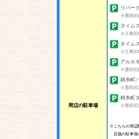
リパー
※墨田区
タイムズ
※江東区
タイム
※江東区
アルカ
※墨田区
錦糸町パ
※墨田区
錦糸町タ
周辺の駐車場
※墨田区
※こちらの周辺駐
店舗の駐車場