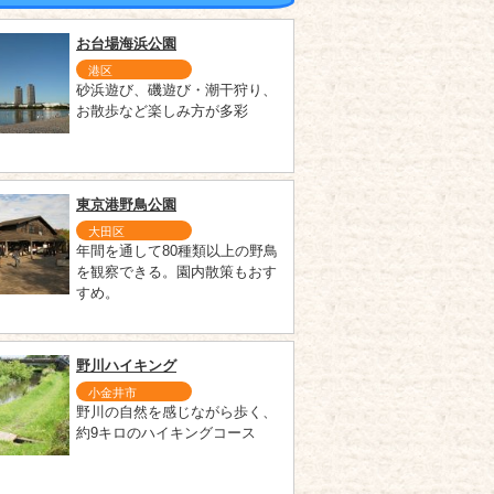
お台場海浜公園
港区
砂浜遊び、磯遊び・潮干狩り、
お散歩など楽しみ方が多彩
東京港野鳥公園
大田区
年間を通して80種類以上の野鳥
を観察できる。園内散策もおす
すめ。
野川ハイキング
小金井市
野川の自然を感じながら歩く、
約9キロのハイキングコース