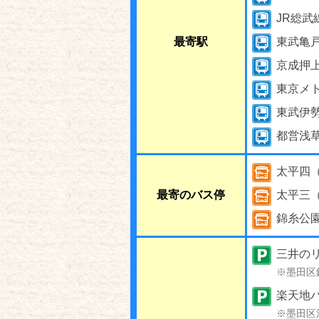
JR総武
最寄駅
東武亀
京成押
東京メ
東武伊
都営浅
太平四
最寄のバス停
太平三
錦糸公
三井の
※墨田区
楽天地パ
※墨田区