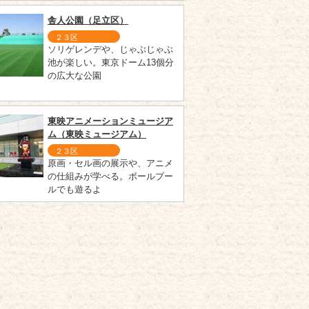
舎人公園（足立区）
２３区
ソリゲレンデや、じゃぶじゃぶ
池が楽しい。東京ドーム13個分
の広大な公園
東映アニメーションミュージア
ム（東映ミュージアム）
２３区
原画・セル画の展示や、アニメ
の仕組みが学べる。ボールプー
ルでも遊るよ