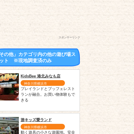
スポンサーリンク
その他」カテゴリ内の他の遊び場ス
ット ※現地調査済のみ
KidsBee 港北みなも店
神奈川県横浜市
プレイランドとブッフェレスト
ランが融合。お買い物体験もで
きる
游キッズ愛ランド
神奈川県横浜市
動く遊具の小さな遊園地。安全