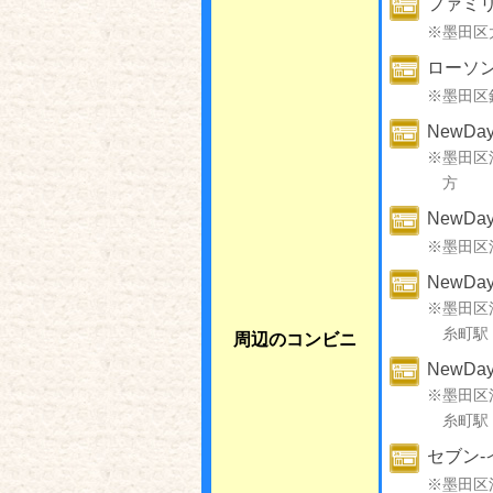
ファミ
※墨田区
ローソン
※墨田区
NewD
※墨田区
方
NewD
※墨田区
NewD
※墨田区
糸町駅
周辺のコンビニ
NewD
※墨田区
糸町駅
セブン-
※墨田区