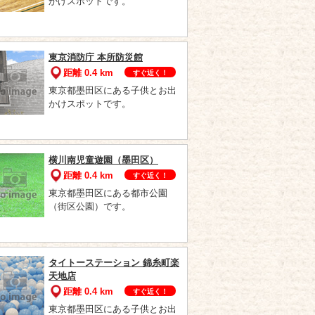
かけスポットです。
東京消防庁 本所防災館
距離 0.4 km
すぐ近く！
東京都墨田区にある子供とお出
かけスポットです。
横川南児童遊園（墨田区）
距離 0.4 km
すぐ近く！
東京都墨田区にある都市公園
（街区公園）です。
タイトーステーション 錦糸町楽
天地店
距離 0.4 km
すぐ近く！
東京都墨田区にある子供とお出