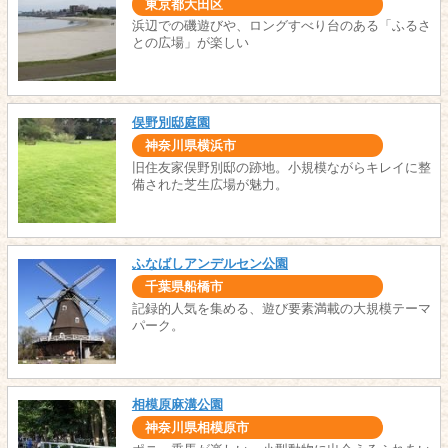
東京都大田区
浜辺での磯遊びや、ロングすべり台のある「ふるさ
との広場」が楽しい
俣野別邸庭園
神奈川県横浜市
旧住友家俣野別邸の跡地。小規模ながらキレイに整
備された芝生広場が魅力。
ふなばしアンデルセン公園
千葉県船橋市
記録的人気を集める、遊び要素満載の大規模テーマ
パーク。
相模原麻溝公園
神奈川県相模原市