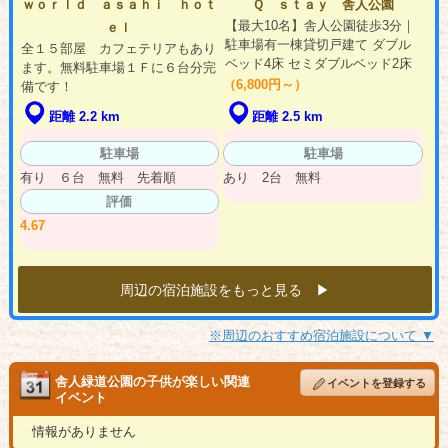
ｗｏｒｌｄ ａｓａｈｉ ｈｏｔ
Ｑ ｓｔａｙ 舎人公園
【最大10名】舎人公園徒歩3分｜
ｅｌ
駐車場有一棟貸切戸建て ダブル
全１５部屋 カフェテリアもあり
ベッド4床 セミダブルベッド2床
ます。無料駐車場１Ｆに６台分完
（6,800円～）
備です！
距離 2.2 km
距離 2.5 km
駐車場
駐車場
有り ６台 無料 先着順
あり 2台 無料
評価
4.67
周辺の宿泊施設をもっと見る ▶︎
※周辺のおすすめ宿泊施設について ▼
舎人緑道公園の子供が楽しい関連
イベントを登録する
イベント
情報がありません