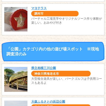
マヨテラス
調布市
バーチャル工場見学やオリジナルソース作り体験が
楽しい。おみやげ付き
「公園」カテゴリ内の他の遊び場スポット ※現地
調査済のみ
県立相模三川公園
神奈川県海老名市
大型複合遊具が楽しい、パークゴルフは子供用コー
スもあるよ
大森ふるさとの浜辺公園