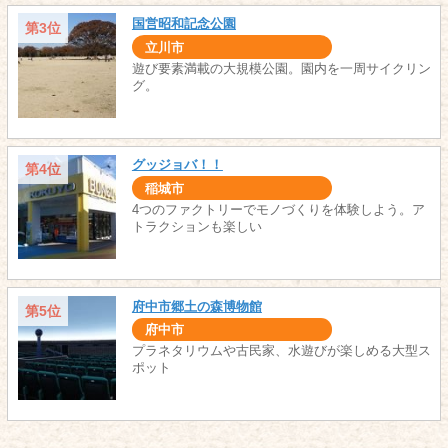
国営昭和記念公園
第3位
立川市
遊び要素満載の大規模公園。園内を一周サイクリン
グ。
グッジョバ！！
第4位
稲城市
4つのファクトリーでモノづくりを体験しよう。ア
トラクションも楽しい
府中市郷土の森博物館
第5位
府中市
プラネタリウムや古民家、水遊びが楽しめる大型ス
ポット