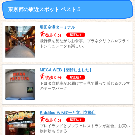
東京都の駅近スポット ベスト５
羽田空港ターミナル
徒歩 0 分
駅直結！
飛行機を見ながらお食事。プラネタリウムやフライ
トシミュレータも楽しい。
MEGA WEB【閉館しました】
徒歩 0 分
駅直結！
トヨタ自動車がお届けする見て乗って感じるクルマ
のテーマパーク
KidsBee ららぽーと立川立飛店
徒歩 0 分
駅直結！
プレイランドとブッフェレストランが融合。お買い
物体験もできる