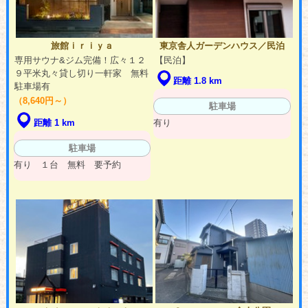
旅館ｉｒｉｙａ
東京舎人ガーデンハウス／民泊
専用サウナ&ジム完備！広々１２
【民泊】
９平米丸々貸し切り一軒家 無料
距離 1.8 km
駐車場有
（8,640円～）
駐車場
有り
距離 1 km
駐車場
有り １台 無料 要予約