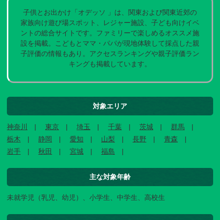
子供とお出かけ「オデッソ 」は、関東および関東近郊の
家族向け遊び場スポット、レジャー施設、子ども向けイベ
ントの総合サイトです。ファミリーで楽しめるオススメ施
設を掲載。こどもとママ・パパが現地体験して採点した親
子評価の情報もあり。アクセスランキングや親子評価ラン
キングも掲載しています。
対象エリア
神奈川
東京
埼玉
千葉
茨城
群馬
栃木
静岡
愛知
山梨
長野
青森
岩手
秋田
宮城
福島
主な対象年齢
未就学児（乳児、幼児）、小学生、中学生、高校生