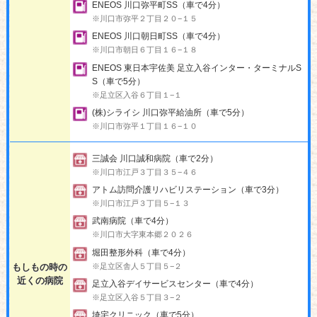
ENEOS 川口弥平町SS（車で4分）
※川口市弥平２丁目２０−１５
ENEOS 川口朝日町SS（車で4分）
※川口市朝日６丁目１６−１８
ENEOS 東日本宇佐美 足立入谷インター・ターミナルS
S（車で5分）
※足立区入谷６丁目１−１
(株)シライシ 川口弥平給油所（車で5分）
※川口市弥平１丁目１６−１０
三誠会 川口誠和病院（車で2分）
※川口市江戸３丁目３５−４６
アトム訪問介護リハビリステーション（車で3分）
※川口市江戸３丁目５−１３
武南病院（車で4分）
※川口市大字東本郷２０２６
堀田整形外科（車で4分）
※足立区舎人５丁目５−２
もしもの時の
近くの病院
足立入谷デイサービスセンター（車で4分）
※足立区入谷５丁目３−２
埼宅クリニック（車で5分）