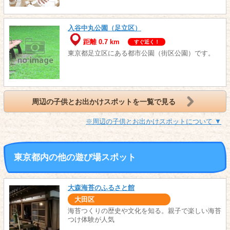
入谷中丸公園（足立区）
距離 0.7 km
すぐ近く！
東京都足立区にある都市公園（街区公園）です。
周辺の子供とお出かけスポットを一覧で見る
※周辺の子供とお出かけスポットについて ▼
東京都内の他の遊び場スポット
大森海苔のふるさと館
大田区
海苔つくりの歴史や文化を知る。親子で楽しい海苔
つけ体験が人気