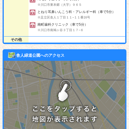
※川口市東本郷（大字）９６５
とねり耳鼻いんこう科・アレルギー科（車で5分）
※足立区舎人１丁目１１−１１番16号
南町歯科クリニック（車で5分）
※川口市南鳩ヶ谷３丁目１７−６
その他
舎人緑道公園へのアクセス