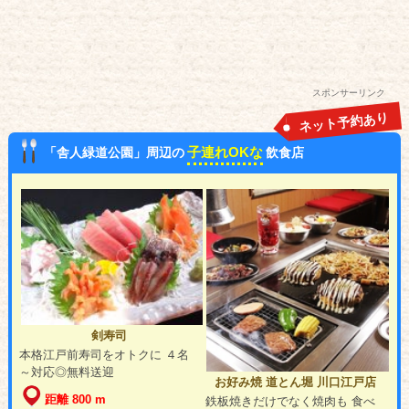
スポンサーリンク
ネット予約あり
子連れOKな
「舎人緑道公園」周辺の
飲食店
剣寿司
本格江戸前寿司をオトクに ４名
～対応◎無料送迎
お好み焼 道とん堀 川口江戸店
距離 800 m
鉄板焼きだけでなく焼肉も 食べ