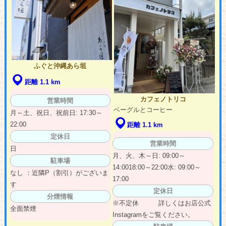
ふぐと沖縄あら垣
距離 1.1 km
カフェノトリコ
営業時間
ベーグルとコーヒー
月～土、祝日、祝前日: 17:30～
22:00
距離 1.1 km
定休日
営業時間
日
月、火、木～日: 09:00～
駐車場
14:0018:00～22:00水: 09:00～
なし ：近隣P（割引）がございま
17:00
す
定休日
分煙情報
※不定休 詳しくはお店公式
全面禁煙
Instagramをご覧ください。