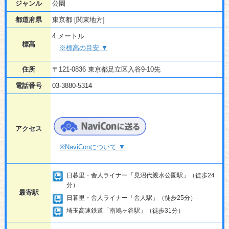
ジャンル
公園
都道府県
東京都 [関東地方]
4 メートル
標高
※標高の目安 ▼
住所
〒121-0836 東京都足立区入谷9-10先
電話番号
03-3880-5314
アクセス
※NaviConについて ▼
日暮里・舎人ライナー「見沼代親水公園駅」（徒歩24
分）
最寄駅
日暮里・舎人ライナー「舎人駅」（徒歩25分）
埼玉高速鉄道「南鳩ヶ谷駅」（徒歩31分）