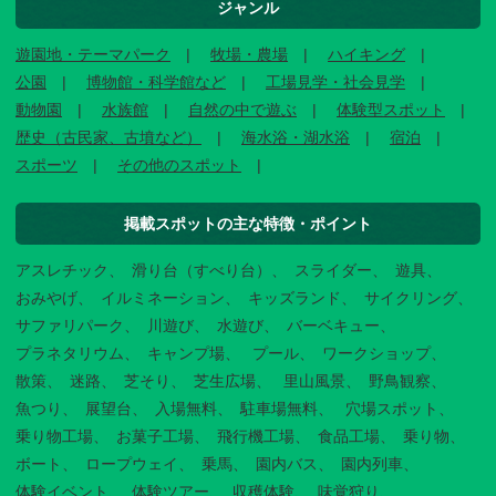
ジャンル
遊園地・テーマパーク
牧場・農場
ハイキング
公園
博物館・科学館など
工場見学・社会見学
動物園
水族館
自然の中で遊ぶ
体験型スポット
歴史（古民家、古墳など）
海水浴・湖水浴
宿泊
スポーツ
その他のスポット
掲載スポットの主な特徴・ポイント
アスレチック
滑り台（すべり台）
スライダー
遊具
おみやげ
イルミネーション
キッズランド
サイクリング
サファリパーク
川遊び
水遊び
バーベキュー
プラネタリウム
キャンプ場
プール
ワークショップ
散策
迷路
芝そり
芝生広場
里山風景
野鳥観察
魚つり
展望台
入場無料
駐車場無料
穴場スポット
乗り物工場
お菓子工場
飛行機工場
食品工場
乗り物
ボート
ロープウェイ
乗馬
園内バス
園内列車
体験イベント
体験ツアー
収穫体験
味覚狩り