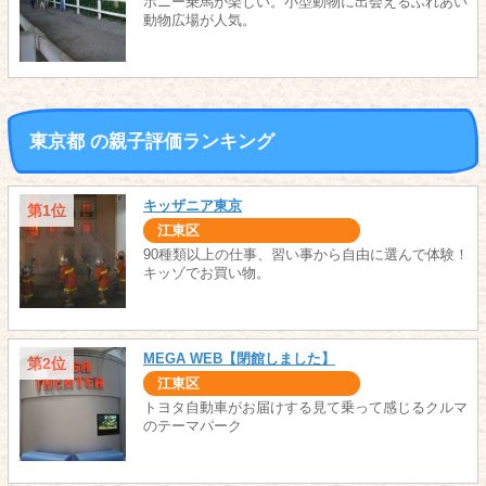
ポニー乗馬が楽しい。小型動物に出会えるふれあい
動物広場が人気。
東京都 の親子評価ランキング
キッザニア東京
第1位
江東区
90種類以上の仕事、習い事から自由に選んで体験！
キッゾでお買い物。
MEGA WEB【閉館しました】
第2位
江東区
トヨタ自動車がお届けする見て乗って感じるクルマ
のテーマパーク