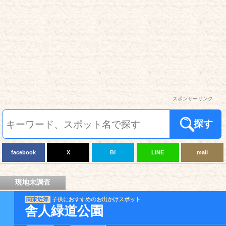
スポンサーリンク
探す
facebook
X
B!
LINE
mail
現地未調査
関東近郊
子供におすすめのお出かけスポット
舎人緑道公園