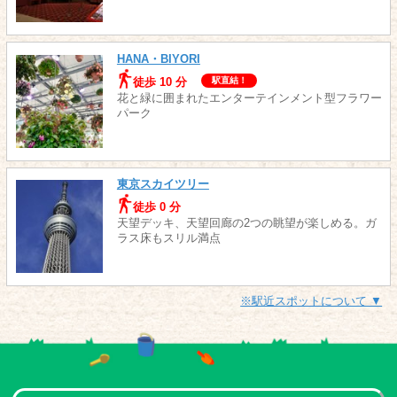
HANA・BIYORI
徒歩 10 分
駅直結！
花と緑に囲まれたエンターテインメント型フラワー
パーク
東京スカイツリー
徒歩 0 分
天望デッキ、天望回廊の2つの眺望が楽しめる。ガ
ラス床もスリル満点
※駅近スポットについて ▼