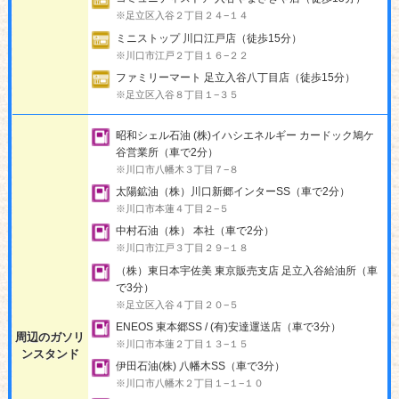
※足立区入谷２丁目２４−１４
ミニストップ 川口江戸店（徒歩15分）
※川口市江戸２丁目１６−２２
ファミリーマート 足立入谷八丁目店（徒歩15分）
※足立区入谷８丁目１−３５
昭和シェル石油 (株)イハシエネルギー カードック鳩ケ
谷営業所（車で2分）
※川口市八幡木３丁目７−８
太陽鉱油（株）川口新郷インターSS（車で2分）
※川口市本蓮４丁目２−５
中村石油（株） 本社（車で2分）
※川口市江戸３丁目２９−１８
（株）東日本宇佐美 東京販売支店 足立入谷給油所（車
で3分）
※足立区入谷４丁目２０−５
ENEOS 東本郷SS / (有)安達運送店（車で3分）
周辺のガソリ
※川口市本蓮２丁目１３−１５
ンスタンド
伊田石油(株) 八幡木SS（車で3分）
※川口市八幡木２丁目１−１−１０