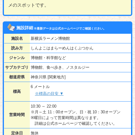
メのスポットです。
施設詳細
※最新データは公式ホームページでご確認ください。
施設名
新横浜ラーメン博物館
読み方
しんよこはまらーめんはくぶつかん
ジャンル
博物館・科学館など
サブカテゴリ
博物館、食べ歩き、ノスタルジー
都道府県
神奈川県 [関東地方]
6 メートル
標高
※標高の目安 ▼
10:30 ～ 22:00
※月～土 11：00オープン、日・祝 10：30オープン
営業時間
※曜日によって営業時間は異なります。
詳細は公式ホームページで確認してください。
定休日
無休