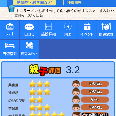
博物館・科学館など
神奈川県
ミニラーメンを取り分けて食べ歩くのがオススメ、すみれや
支那そばやが出店
3.2
興奮度
達成感
のびのび度
学習度