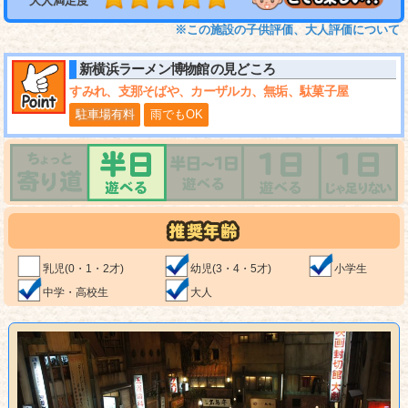
大人満足度
※この施設の子供評価、大人評価について
新横浜ラーメン博物館
の見どころ
すみれ、支那そばや、カーザルカ、無垢、駄菓子屋
駐車場有料
雨でもOK
乳児(0・1・2才)
幼児(3・4・5才)
小学生
中学・高校生
大人