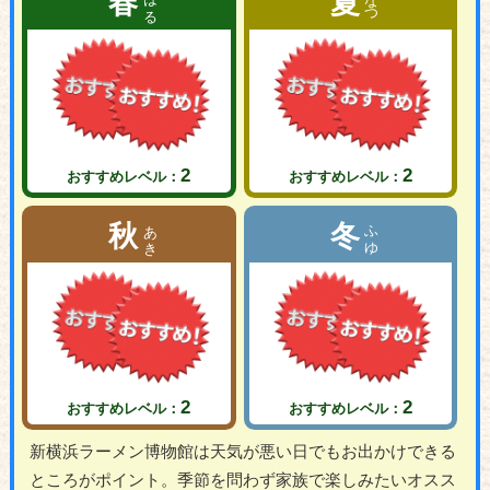
春
夏
2
2
おすすめレベル：
おすすめレベル：
あき
ふゆ
秋
冬
2
2
おすすめレベル：
おすすめレベル：
新横浜ラーメン博物館は天気が悪い日でもお出かけできる
ところがポイント。季節を問わず家族で楽しみたいオスス