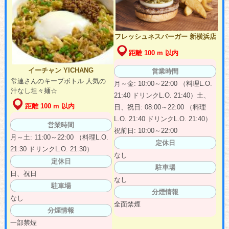
フレッシュネスバーガー 新横浜店
距離 100 m 以内
イーチャン YICHANG
営業時間
常連さんのキープボトル 人気の
月～金: 10:00～22:00 （料理L.O.
汁なし坦々麺☆
21:40 ドリンクL.O. 21:40）土、
距離 100 m 以内
日、祝日: 08:00～22:00 （料理
L.O. 21:40 ドリンクL.O. 21:40）
営業時間
祝前日: 10:00～22:00
月～土: 11:00～22:00 （料理L.O.
定休日
21:30 ドリンクL.O. 21:30）
なし
定休日
駐車場
日、祝日
なし
駐車場
分煙情報
なし
全面禁煙
分煙情報
一部禁煙