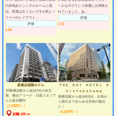
の余地ありシングルルームに宿
一人なのでそして綺麗にお掃除さ
泊。部屋は広くないですが机とソ
れていました。あ...
ファーのレイアウト...
評価
評価
3.72
3.98
新横浜国際ホテル
ＴＨＥ ＤＡＹ ＨＯＴＥＬ Ｓ
JR新横浜駅から徒歩3分の好立
ｈｉｎＹｏｋｏｈａｍａ
地 横浜アリーナ・日産スタジア
新横浜駅から徒歩約5分。出張か
ムも徒歩圏内
ら旅行まであらゆる目的の拠点
（3,200円～）
に！
（4,250円～）
距離 200 m