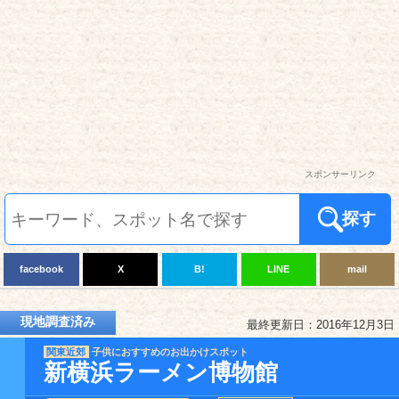
スポンサーリンク
探す
facebook
X
B!
LINE
mail
現地調査済み
最終更新日：2016年12月3日
関東近郊
子供におすすめのお出かけスポット
新横浜ラーメン博物館