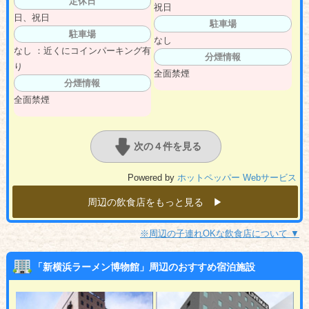
定休日
祝日
日、祝日
駐車場
駐車場
なし
なし ：近くにコインパーキング有
分煙情報
り
全面禁煙
分煙情報
全面禁煙
次の４件を見る
Powered by
ホットペッパー Webサービス
周辺の飲食店をもっと見る ▶︎
※周辺の子連れOKな飲食店について ▼
「新横浜ラーメン博物館」周辺のおすすめ宿泊施設