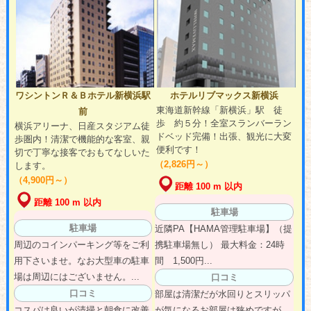
ワシントンＲ＆Ｂホテル新横浜駅
ホテルリブマックス新横浜
東海道新幹線「新横浜」駅 徒
前
歩 約５分！全室スランバーラン
横浜アリーナ、日産スタジアム徒
ドベッド完備！出張、観光に大変
歩圏内！清潔で機能的な客室、親
便利です！
切で丁寧な接客でおもてなしいた
（2,826円～）
します。
（4,900円～）
距離 100 m 以内
距離 100 m 以内
駐車場
駐車場
近隣PA【HAMA管理駐車場】（提
周辺のコインパーキング等をご利
携駐車場無し） 最大料金：24時
用下さいませ。なお大型車の駐車
間 1,500円...
場は周辺にはございません。...
口コミ
口コミ
部屋は清潔だが水回りとスリッパ
コスパは良いが清掃と朝食に改善
が気になるお部屋は狭めですが、