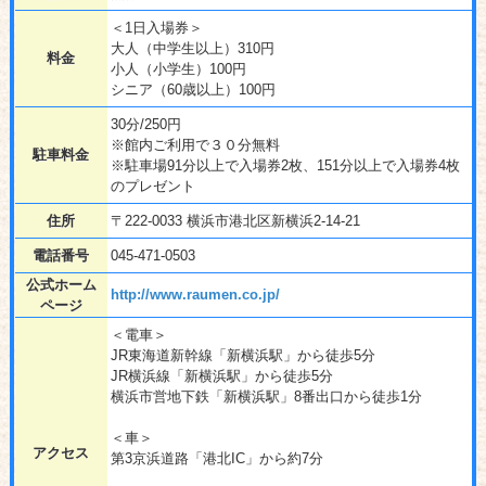
＜1日入場券＞
大人（中学生以上）310円
料金
小人（小学生）100円
シニア（60歳以上）100円
30分/250円
※館内ご利用で３０分無料
駐車料金
※駐車場91分以上で入場券2枚、151分以上で入場券4枚
のプレゼント
住所
〒222-0033 横浜市港北区新横浜2-14-21
電話番号
045-471-0503
公式ホーム
http://www.raumen.co.jp/
ページ
＜電車＞
JR東海道新幹線「新横浜駅」から徒歩5分
JR横浜線「新横浜駅」から徒歩5分
横浜市営地下鉄「新横浜駅」8番出口から徒歩1分
＜車＞
アクセス
第3京浜道路「港北IC」から約7分