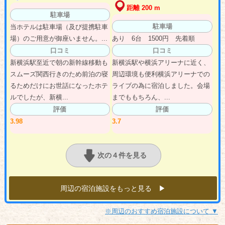
距離 200 m
駐車場
駐車場
当ホテルは駐車場（及び提携駐車
場）のご用意が御座いません。...
あり 6台 1500円 先着順
口コミ
口コミ
新横浜駅至近で朝の新幹線移動も
新横浜駅や横浜アリーナに近く、
スムーズ関西行きのため前泊の寝
周辺環境も便利横浜アリーナでの
るためだけにお世話になったホテ
ライブの為に宿泊しました。会場
ルでしたが、新横...
までももちろん、...
評価
評価
3.98
3.7
次の４件を見る
周辺の宿泊施設をもっと見る ▶︎
※周辺のおすすめ宿泊施設について ▼