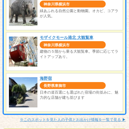
神奈川県横浜市
緑あふれる自然公園と動物園。オカピ、コアラ
が人気。
モザイクモール港北 大観覧車
神奈川県横浜市
建物の５階から乗る大観覧車。季節に応じてラ
イトアップあり。
海野宿
長野県東御市
日本の道百選にも選ばれた宿場の街並みに、魅
力的な店舗が建ち並びます
※このスポットを見た人の子供とお出かけ情報を一覧で見る ▶︎