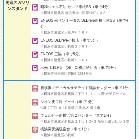
周辺のガソリ
昭和シェル石油 セルフ岸根SS（車で4分）
ンスタンド
※横浜市港北区 横浜市港北区岸根町４３８
ENEOS ㈱サンオータス Dr.Drive新横浜東SS（車で4
分）
※横浜市港北区大豆戸町４６７
ENEOS Dr.Drive小机店（車で5分）
※横浜市港北区小机町２５６１
ENEOS 三協（車で5分）
※横浜市港北区小机町２５６１
出光 山和石油（株）新横浜給油所（車で5分）
※横浜市神奈川区菅田町2915番地
新横浜メディカルサテライト健診センター（車で1分）
※横浜市港北区新横浜２丁目５−１１ ４階 金子第一ビル
シオン皮フ科 ドゥオ（車で1分）
※3f ２丁目-６-16 新横浜 港北区 横浜市
ウェルビー新横浜第２センター（車で1分）
※横浜市港北区新横浜２丁目１２−３ 新横浜成田ビル ３階
横浜労災病院宿舎（車で1分）
※横浜市港北区小机町