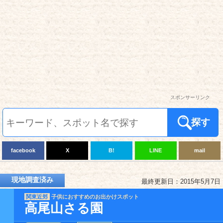
スポンサーリンク
探す
facebook
X
B!
LINE
mail
現地調査済み
最終更新日：2015年5月7日
関東近郊
子供におすすめのお出かけスポット
高尾山さる園