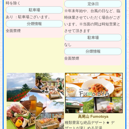
時を除く
定休日
駐車場
※年末年始や、台風の日など、臨
あり ：駐車場ございます。
時休業させていただく場合がござ
分煙情報
います。※当面の間は時短営業と
させて頂きます
全面禁煙
駐車場
なし
分煙情報
全面禁煙
高尾山 Fumotoya
種類豊富な絶品デザート★ デ
ザートが楽しめる足湯