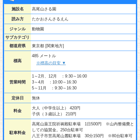
施設名
高尾山さる園
読み方
たかおさんさるえん
ジャンル
動物園
サブカテゴリ
都道府県
東京都 [関東地方]
485 メートル
標高
※標高の目安 ▼
1～2月、12月 ：9:30～16:00
営業時間
3～4月 ：10:00～16:30
5～11月 ：9:30～16:30
定休日
無休
大人（中学生以上） 420円
料金
子供（３歳以上） 210円
高尾山薬王院祈祷殿駐車場 1日500円 ※山内整備費と
しての協賛金。250台駐車可
駐車料金
八王子市営高尾山麓駐車場 30分150円 ※80台駐車可