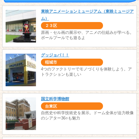
東映アニメーションミュージアム（東映ミュージア
ム）
２３区
原画・セル画の展示や、アニメの仕組みが学べる。
ボールプールでも遊るよ
グッジョバ！！
稲城市
4つのファクトリーでモノづくりを体験しよう。ア
トラクションも楽しい
国立科学博物館
台東区
自然史や科学技術史を展示。ドーム全体が迫力映像
のシアター36○も魅力