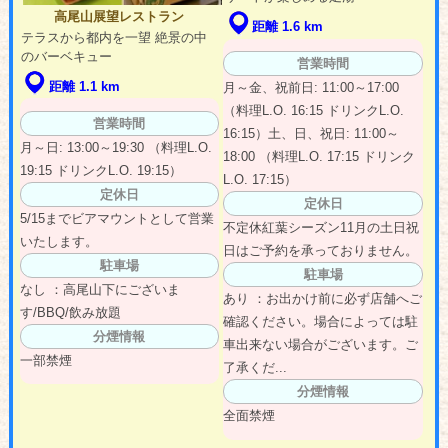
高尾山展望レストラン
距離 1.6 km
テラスから都内を一望 絶景の中
のバーベキュー
営業時間
距離 1.1 km
月～金、祝前日: 11:00～17:00
（料理L.O. 16:15 ドリンクL.O.
営業時間
16:15）土、日、祝日: 11:00～
月～日: 13:00～19:30 （料理L.O.
18:00 （料理L.O. 17:15 ドリンク
19:15 ドリンクL.O. 19:15）
L.O. 17:15）
定休日
定休日
5/15までビアマウントとして営業
不定休紅葉シーズン11月の土日祝
いたします。
日はご予約を承っておりません。
駐車場
駐車場
なし ：高尾山下にございま
あり ：お出かけ前に必ず店舗へご
す/BBQ/飲み放題
確認ください。場合によっては駐
分煙情報
車出来ない場合がございます。ご
一部禁煙
了承くだ...
分煙情報
全面禁煙