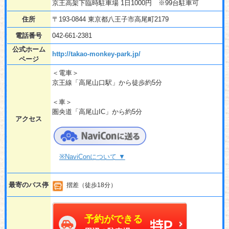
京王高架下臨時駐車場 1日1000円 ※99台駐車可
住所
〒193-0844 東京都八王子市高尾町2179
電話番号
042-661-2381
公式ホーム
http://takao-monkey-park.jp/
ページ
＜電車＞
京王線「高尾山口駅」から徒歩約5分
＜車＞
圏央道「高尾山IC」から約5分
アクセス
※NaviConについて ▼
最寄のバス停
摺差（徒歩18分）
予約ができる