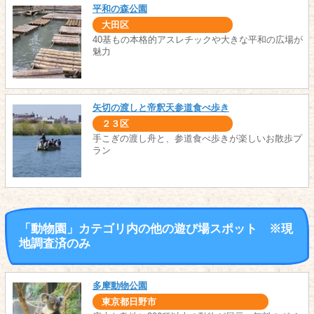
平和の森公園
大田区
40基もの本格的アスレチックや大きな平和の広場が
魅力
矢切の渡しと帝釈天参道食べ歩き
２３区
手こぎの渡し舟と、参道食べ歩きが楽しいお散歩プ
ラン
「動物園」カテゴリ内の他の遊び場スポット ※現
地調査済のみ
多摩動物公園
東京都日野市