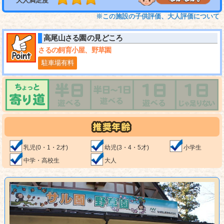
大人満足度
※この施設の子供評価、大人評価について
高尾山さる園
の見どころ
さるの飼育小屋、野草園
駐車場有料
乳児(0・1・2才)
幼児(3・4・5才)
小学生
中学・高校生
大人