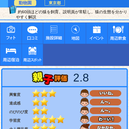
動物園
東京都
約60頭ほどの猿を飼育。説明員が常駐し、猿の生態を分かり
やすく解説
2.8
興奮度
達成感
のびのび度
学習度