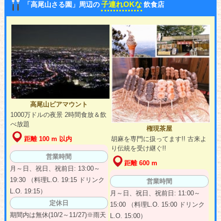
子連れOKな
「高尾山さる園」周辺の
飲食店
高尾山ビアマウント
1000万ドルの夜景 2時間食放＆飲
べ放題
権現茶屋
距離 100 m 以内
胡麻を専門に扱ってます!! 古来よ
り伝統を受け継ぐ!!
営業時間
距離 600 m
月～日、祝日、祝前日: 13:00～
19:30 （料理L.O. 19:15 ドリンク
営業時間
L.O. 19:15）
月～日、祝日、祝前日: 11:00～
定休日
15:00 （料理L.O. 15:00 ドリンク
期間内は無休(10/2～11/27)※雨天
L.O. 15:00）