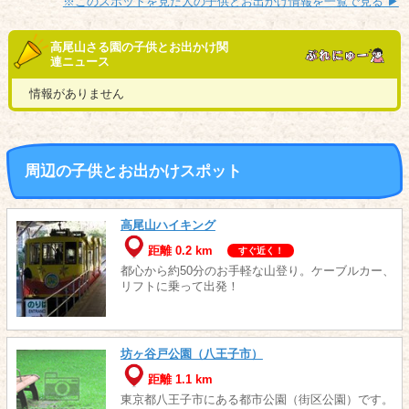
※このスポットを見た人の子供とお出かけ情報を一覧で見る ▶︎
高尾山さる園の子供とお出かけ関
連ニュース
情報がありません
周辺の子供とお出かけスポット
高尾山ハイキング
距離 0.2 km
すぐ近く！
都心から約50分のお手軽な山登り。ケーブルカー、
リフトに乗って出発！
坊ヶ谷戸公園（八王子市）
距離 1.1 km
東京都八王子市にある都市公園（街区公園）です。