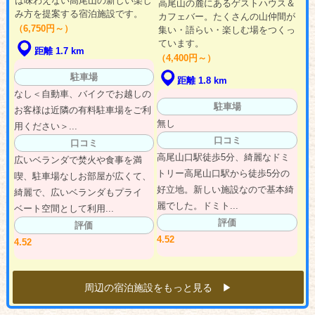
は味わえない高尾山の新しい楽し
高尾山の麓にあるゲストハウス＆
み方を提案する宿泊施設です。
カフェバー。たくさんの山仲間が
（6,750円～）
集い・語らい・楽しむ場をつくっ
ています。
距離 1.7 km
（4,400円～）
駐車場
距離 1.8 km
なし＜自動車、バイクでお越しの
駐車場
お客様は近隣の有料駐車場をご利
無し
用ください＞...
口コミ
口コミ
高尾山口駅徒歩5分、綺麗なドミ
広いベランダで焚火や食事を満
トリー高尾山口駅から徒歩5分の
喫、駐車場なしお部屋が広くて、
好立地。新しい施設なので基本綺
綺麗で、広いベランダもプライ
麗でした。ドミト...
ベート空間として利用...
評価
評価
4.52
4.52
周辺の宿泊施設をもっと見る ▶︎