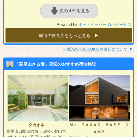
次の４件を見る
Powered by
ホットペッパー Webサービス
周辺の飲食店をもっと見る ▶︎
※周辺の子連れOKな飲食店について ▼
「高尾山さる園」周辺のおすすめ宿泊施設
タカオネ
Ｍｔ．ＴＡＫＡＯ ＢＡＳＥ Ｃ
高尾山口駅目の前！日帰り登山で
ＡＭＰ