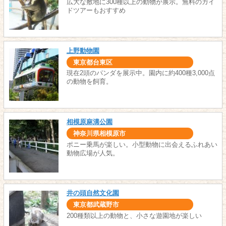
広大な敷地に300種以上の動物が展示。無料のガイ
ドツアーもおすすめ
上野動物園
東京都台東区
現在2頭のパンダを展示中。園内に約400種3,000点
の動物を飼育。
相模原麻溝公園
神奈川県相模原市
ポニー乗馬が楽しい。小型動物に出会えるふれあい
動物広場が人気。
井の頭自然文化園
東京都武蔵野市
200種類以上の動物と、小さな遊園地が楽しい