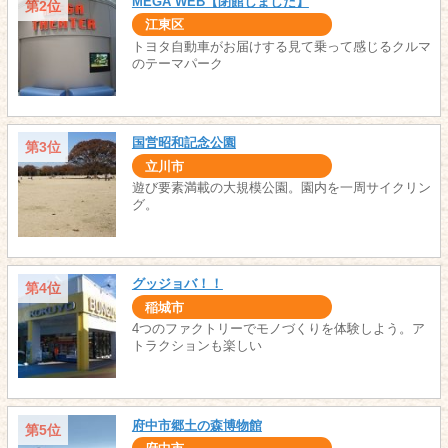
MEGA WEB【閉館しました】
第2位
江東区
トヨタ自動車がお届けする見て乗って感じるクルマ
のテーマパーク
国営昭和記念公園
第3位
立川市
遊び要素満載の大規模公園。園内を一周サイクリン
グ。
グッジョバ！！
第4位
稲城市
4つのファクトリーでモノづくりを体験しよう。ア
トラクションも楽しい
府中市郷土の森博物館
第5位