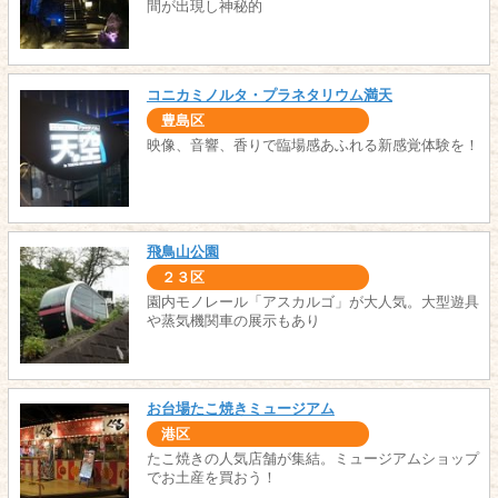
間が出現し神秘的
コニカミノルタ・プラネタリウム満天
豊島区
映像、音響、香りで臨場感あふれる新感覚体験を！
飛鳥山公園
２３区
園内モノレール「アスカルゴ」が大人気。大型遊具
や蒸気機関車の展示もあり
お台場たこ焼きミュージアム
港区
たこ焼きの人気店舗が集結。ミュージアムショップ
でお土産を買おう！