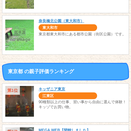
奈良橋北公園（東大和市）
東大和市
東京都東大和市にある都市公園（街区公園）です。
東京都 の親子評価ランキング
キッザニア東京
第1位
江東区
90種類以上の仕事、習い事から自由に選んで体験！
キッゾでお買い物。
MEGA WEB【閉館しました】