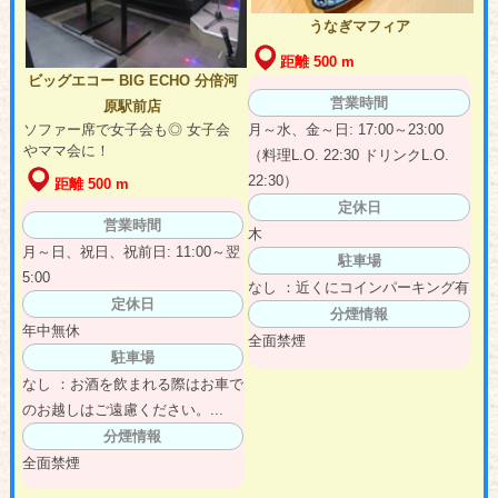
うなぎマフィア
距離 500 m
ビッグエコー BIG ECHO 分倍河
営業時間
原駅前店
ソファー席で女子会も◎ 女子会
月～水、金～日: 17:00～23:00
やママ会に！
（料理L.O. 22:30 ドリンクL.O.
22:30）
距離 500 m
定休日
営業時間
木
月～日、祝日、祝前日: 11:00～翌
駐車場
5:00
なし ：近くにコインパーキング有
定休日
分煙情報
年中無休
全面禁煙
駐車場
なし ：お酒を飲まれる際はお車で
のお越しはご遠慮ください。...
分煙情報
全面禁煙