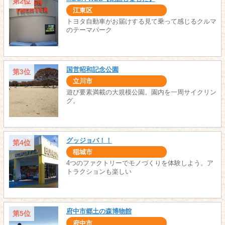
第2位
江東区
トヨタ自動車がお届けする見て乗って感じるクルマ
のテーマパーク
国営昭和記念公園
第3位
立川市
遊び要素満載の大規模公園。園内を一周サイクリン
グ。
グッジョバ！！
第4位
稲城市
4つのファクトリーでモノづくりを体験しよう。ア
トラクションも楽しい
府中市郷土の森博物館
第5位
府中市