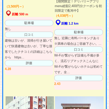
【期間限定！デリバリーアプリ
menu総額2,400円分クーポンを初
（3,500円～）
回限定で配布中】
距離 500 m
（4,038円～）
駐車場
距離 1.2 km
無し
駐車場
口コミ
無し 近隣に有料パーキングあり
建物は古いが、清掃が行き届いて
※満車の場合はご容赦下さい。...
いて快適建物は古いが、丁寧な接
口コミ
客でしたクチコミの詳細はこちら
Wi-Fiが繋がらず設備も不備が多
から https...
く、流石リブマックスこんなに
評価
Wi-Fiが繋がらないホテルは初めて
4.28
です。全...
評価
2.43