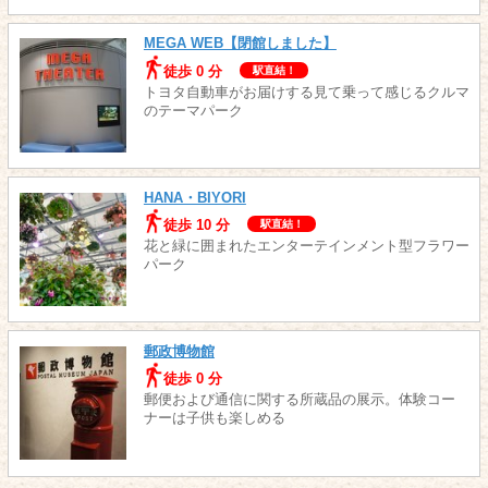
MEGA WEB【閉館しました】
徒歩 0 分
駅直結！
トヨタ自動車がお届けする見て乗って感じるクルマ
のテーマパーク
HANA・BIYORI
徒歩 10 分
駅直結！
花と緑に囲まれたエンターテインメント型フラワー
パーク
郵政博物館
徒歩 0 分
郵便および通信に関する所蔵品の展示。体験コー
ナーは子供も楽しめる