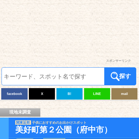
スポンサーリンク
探す
facebook
X
B!
LINE
mail
現地未調査
関東近郊
子供におすすめのお出かけスポット
美好町第２公園（府中市）