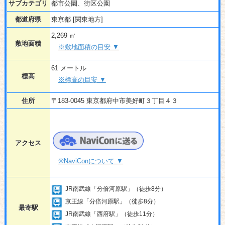
サブカテゴリ
都市公園、街区公園
都道府県
東京都 [関東地方]
2,269 ㎡
敷地面積
※敷地面積の目安 ▼
61 メートル
標高
※標高の目安 ▼
住所
〒183-0045 東京都府中市美好町３丁目４３
アクセス
※NaviConについて ▼
JR南武線「分倍河原駅」（徒歩8分）
京王線「分倍河原駅」（徒歩8分）
最寄駅
JR南武線「西府駅」（徒歩11分）