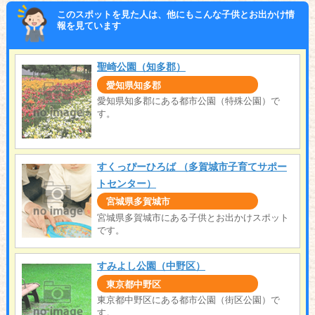
このスポットを見た人は、他にもこんな子供とお出かけ情
報を見ています
聖崎公園（知多郡）
愛知県知多郡
愛知県知多郡にある都市公園（特殊公園）で
す。
すくっぴーひろば （多賀城市子育てサポー
トセンター）
宮城県多賀城市
宮城県多賀城市にある子供とお出かけスポット
です。
すみよし公園（中野区）
東京都中野区
東京都中野区にある都市公園（街区公園）で
す。