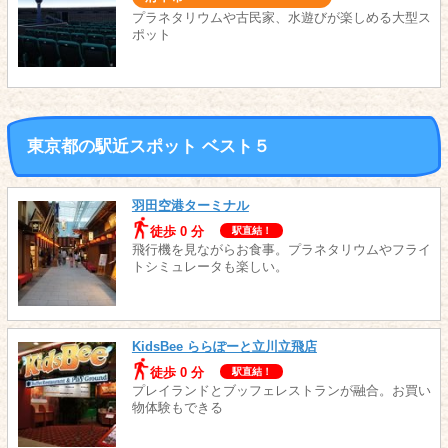
プラネタリウムや古民家、水遊びが楽しめる大型ス
ポット
東京都の駅近スポット ベスト５
羽田空港ターミナル
徒歩 0 分
駅直結！
飛行機を見ながらお食事。プラネタリウムやフライ
トシミュレータも楽しい。
KidsBee ららぽーと立川立飛店
徒歩 0 分
駅直結！
プレイランドとブッフェレストランが融合。お買い
物体験もできる