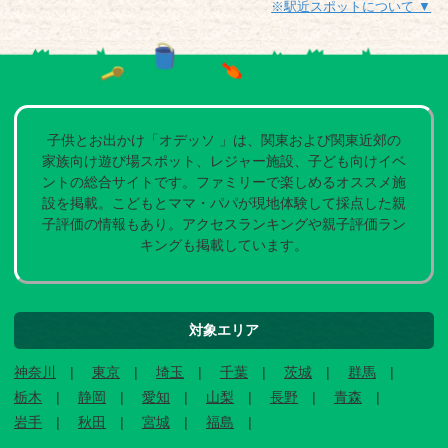
※駅近スポットについて ▼
子供とお出かけ「オデッソ 」は、関東および関東近郊の
家族向け遊び場スポット、レジャー施設、子ども向けイベ
ントの総合サイトです。ファミリーで楽しめるオススメ施
設を掲載。こどもとママ・パパが現地体験して採点した親
子評価の情報もあり。アクセスランキングや親子評価ラン
キングも掲載しています。
対象エリア
神奈川
東京
埼玉
千葉
茨城
群馬
栃木
静岡
愛知
山梨
長野
青森
岩手
秋田
宮城
福島