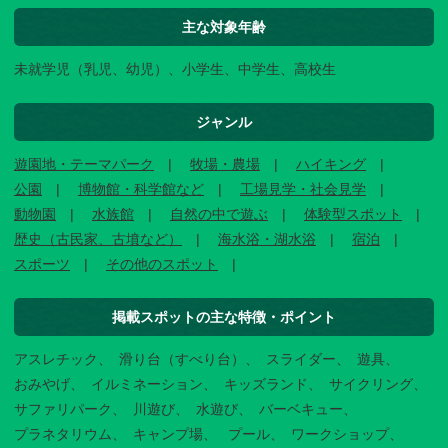
主な対象年齢
未就学児（乳児、幼児）、小学生、中学生、高校生
ジャンル
遊園地・テーマパーク
牧場・農場
ハイキング
公園
博物館・科学館など
工場見学・社会見学
動物園
水族館
自然の中で遊ぶ
体験型スポット
歴史（古民家、古墳など）
海水浴・湖水浴
宿泊
スポーツ
その他のスポット
掲載スポットの主な特徴・ポイント
アスレチック
滑り台（すべり台）
スライダー
遊具
おみやげ
イルミネーション
キッズランド
サイクリング
サファリパーク
川遊び
水遊び
バーベキュー
プラネタリウム
キャンプ場
プール
ワークショップ