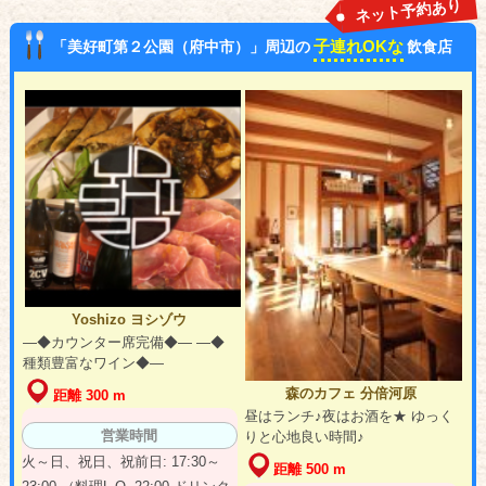
ネット予約あり
子連れOKな
「美好町第２公園（府中市）」周辺の
飲食店
Yoshizo ヨシゾウ
―◆カウンター席完備◆― ―◆
種類豊富なワイン◆―
森のカフェ 分倍河原
距離 300 m
昼はランチ♪夜はお酒を★ ゆっく
営業時間
りと心地良い時間♪
火～日、祝日、祝前日: 17:30～
距離 500 m