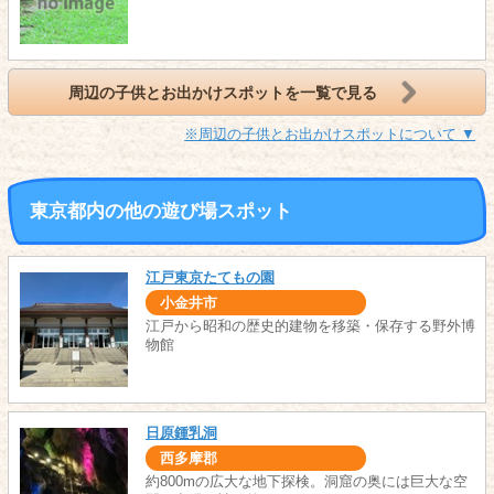
周辺の子供とお出かけスポットを一覧で見る
※周辺の子供とお出かけスポットについて ▼
東京都内の他の遊び場スポット
江戸東京たてもの園
小金井市
江戸から昭和の歴史的建物を移築・保存する野外博
物館
日原鍾乳洞
西多摩郡
約800mの広大な地下探検。洞窟の奥には巨大な空