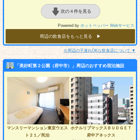
次の４件を見る
Powered by
ホットペッパー Webサービス
周辺の飲食店をもっと見る ▶︎
※周辺の子連れOKな飲食店について ▼
「美好町第２公園（府中市）」周辺のおすすめ宿泊施設
マンスリーマンション東京ウエス
ホテルリブマックスＢＵＤＧＥＴ
ト２１／民泊
府中アネックス