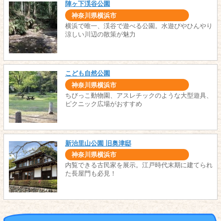
陣ヶ下渓谷公園
神奈川県横浜市
横浜で唯一、渓谷で遊べる公園。水遊びやひんやり
涼しい川辺の散策が魅力
こども自然公園
神奈川県横浜市
ちびっこ動物園、アスレチックのような大型遊具、
ピクニック広場がおすすめ
新治里山公園 旧奥津邸
神奈川県横浜市
内覧できる古民家を展示。江戸時代末期に建てられ
た長屋門も必見！