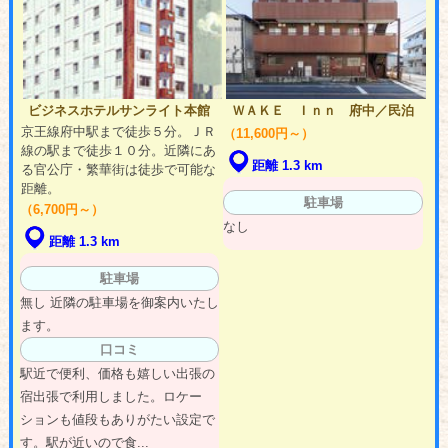
ビジネスホテルサンライト本館
ＷＡＫＥ Ｉｎｎ 府中／民泊
京王線府中駅まで徒歩５分。ＪＲ
（11,600円～）
線の駅まで徒歩１０分。近隣にあ
距離 1.3 km
る官公庁・繁華街は徒歩で可能な
距離。
駐車場
（6,700円～）
なし
距離 1.3 km
駐車場
無し 近隣の駐車場を御案内いたし
ます。
口コミ
駅近で便利、価格も嬉しい出張の
宿出張で利用しました。ロケー
ションも値段もありがたい設定で
す。駅が近いので食...