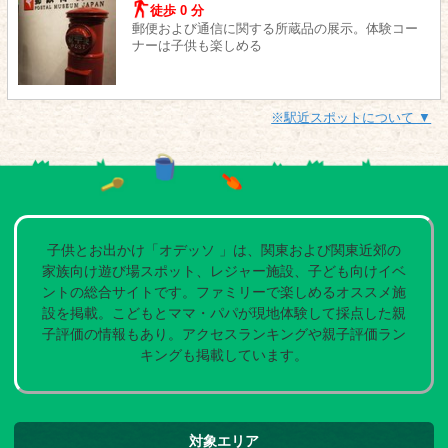
徒歩 0 分
郵便および通信に関する所蔵品の展示。体験コー
ナーは子供も楽しめる
※駅近スポットについて ▼
子供とお出かけ「オデッソ 」は、関東および関東近郊の
家族向け遊び場スポット、レジャー施設、子ども向けイベ
ントの総合サイトです。ファミリーで楽しめるオススメ施
設を掲載。こどもとママ・パパが現地体験して採点した親
子評価の情報もあり。アクセスランキングや親子評価ラン
キングも掲載しています。
対象エリア