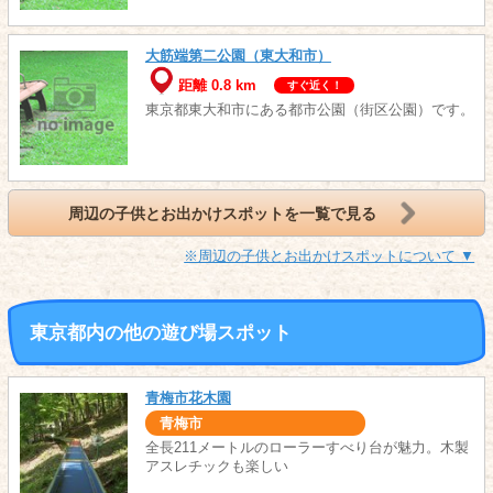
大筋端第二公園（東大和市）
距離 0.8 km
すぐ近く！
東京都東大和市にある都市公園（街区公園）です。
周辺の子供とお出かけスポットを一覧で見る
※周辺の子供とお出かけスポットについて ▼
東京都内の他の遊び場スポット
青梅市花木園
青梅市
全長211メートルのローラーすべり台が魅力。木製
アスレチックも楽しい