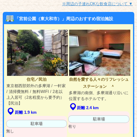
※周辺の子連れOKな飲食店について ▼
「宮前公園（東大和市）」周辺のおすすめ宿泊施設
住宅／民泊
自然を愛する人々のリフレッシュ
東京都西部郊外の多摩湖 / 一軒家
ステーション ＾
/ 清掃費無料 / 無料WIFI / 2名以
多摩湖の南側、多摩湖通り沿いに
上入居可（2名程度から要予約）
位置するホテルです。
【民泊】
距離 2.4 km
距離 1.9 km
駐車場
駐車場
有り
無し