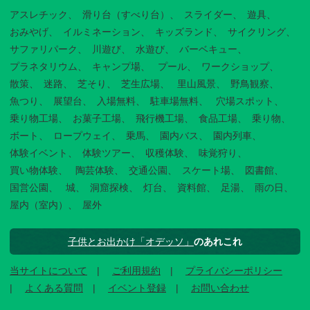
アスレチック
滑り台（すべり台）
スライダー
遊具
おみやげ
イルミネーション
キッズランド
サイクリング
サファリパーク
川遊び
水遊び
バーベキュー
プラネタリウム
キャンプ場
プール
ワークショップ
散策
迷路
芝そり
芝生広場
里山風景
野鳥観察
魚つり
展望台
入場無料
駐車場無料
穴場スポット
乗り物工場
お菓子工場
飛行機工場
食品工場
乗り物
ボート
ロープウェイ
乗馬
園内バス
園内列車
体験イベント
体験ツアー
収穫体験
味覚狩り
買い物体験
陶芸体験
交通公園
スケート場
図書館
国営公園
城
洞窟探検
灯台
資料館
足湯
雨の日
屋内（室内）
屋外
子供とお出かけ「オデッソ」
のあれこれ
当サイトについて
ご利用規約
プライバシーポリシー
よくある質問
イベント登録
お問い合わせ