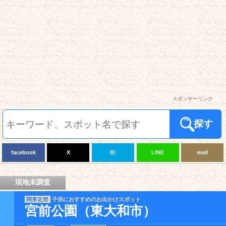
スポンサーリンク
探す
facebook
X
B!
LINE
mail
現地未調査
関東近郊
子供におすすめのお出かけスポット
宮前公園（東大和市）