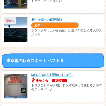
トラクションも楽しい
府中市郷土の森博物館
第5位
府中市
プラネタリウムや古民家、水遊びが楽しめる大型ス
ポット
東京都の駅近スポット ベスト５
MEGA WEB【閉館しました】
徒歩 0 分
駅直結！
トヨタ自動車がお届けする見て乗って感じるクルマ
のテーマパーク