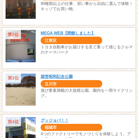
90種類以上の仕事、習い事から自由に選んで体験！
キッゾでお買い物。
MEGA WEB【閉館しました】
第2位
江東区
トヨタ自動車がお届けする見て乗って感じるクルマ
のテーマパーク
国営昭和記念公園
第3位
立川市
遊び要素満載の大規模公園。園内を一周サイクリン
グ。
グッジョバ！！
第4位
稲城市
4つのファクトリーでモノづくりを体験しよう。ア