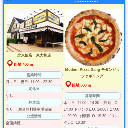
北京飯店 東大和店
距離 400 m
Modern Pizza Gang モダンピッ
営業時間
ツァギャング
月～日、祝日: 11:00～22:30
距離 600 m
定休日
なし
営業時間
駐車場
水～日: 11:00～14:30 （料理L.O.
14:00 ドリンクL.O. 14:00）17:00
あり ：30台無料駐車場完備
～20:00 （料理L.O. 19:30 ドリン
分煙情報
クL.O. 19:30）
全面禁煙