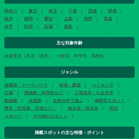
神奈川
東京
埼玉
千葉
茨城
群馬
栃木
静岡
愛知
山梨
長野
青森
岩手
秋田
宮城
福島
主な対象年齢
未就学児（乳児、幼児）、小学生、中学生、高校生
ジャンル
遊園地・テーマパーク
牧場・農場
ハイキング
公園
博物館・科学館など
工場見学・社会見学
動物園
水族館
自然の中で遊ぶ
体験型スポット
歴史（古民家、古墳など）
海水浴・湖水浴
宿泊
スポーツ
その他のスポット
掲載スポットの主な特徴・ポイント