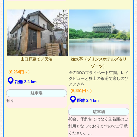
山口戸建て／民泊
掬水亭（プリンスホテルズ＆リ
ゾーツ）
（6,264円～）
全21室のプライベート空間。レイ
クビューと狭山の茶湯で癒しのひ
距離 2.4 km
とときを
（6,351円～）
駐車場
有り
距離 2.4 km
駐車場
40台。予約制ではなく先着順のご
利用となっておりますのでご了承
ください。...