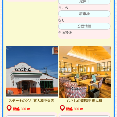
定休日
月、火
駐車場
なし
分煙情報
全面禁煙
ステーキのどん 東大和中央店
むさしの森珈琲 東大和
距離 600 m
距離 800 m