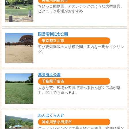
神奈川県横浜市
ちびっこ動物園、アスレチックのような大型遊具、
ピクニック広場がおすすめ
国営昭和記念公園
東京都立川市
遊び要素満載の大規模公園。園内を一周サイクリン
グ。
幕張海浜公園
千葉県千葉市
大きな芝生広場や遊具で遊べるわんぱく広場が魅
力。砂浜でも遊べるよ。
わんぱくらんど
神奈川県小田原市
ロードトレインなどの乗り物から遊具、水遊び場な