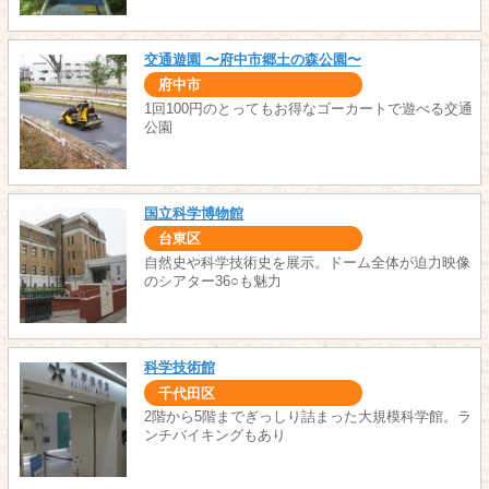
交通遊園 〜府中市郷土の森公園〜
府中市
1回100円のとってもお得なゴーカートで遊べる交通
公園
国立科学博物館
台東区
自然史や科学技術史を展示。ドーム全体が迫力映像
のシアター36○も魅力
科学技術館
千代田区
2階から5階までぎっしり詰まった大規模科学館。ラ
ンチバイキングもあり