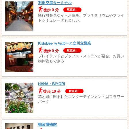
羽田空港ターミナル
徒歩 0 分
駅直結！
飛行機を見ながらお食事。プラネタリウムやフライ
トシミュレータも楽しい。
KidsBee ららぽーと立川立飛店
徒歩 0 分
駅直結！
プレイランドとブッフェレストランが融合。お買い
物体験もできる
HANA・BIYORI
徒歩 10 分
駅直結！
花と緑に囲まれたエンターテインメント型フラワー
パーク
郵政博物館