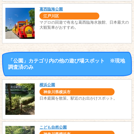
葛西臨海公園
江戸川区
マグロの回遊で有名な葛西臨海水族館、日本最大の
大観覧車がおすすめ。
「公園」カテゴリ内の他の遊び場スポット ※現地
調査済のみ
横浜公園
神奈川県横浜市
日本庭園を散策。駅近のお出かけスポット。
こども自然公園