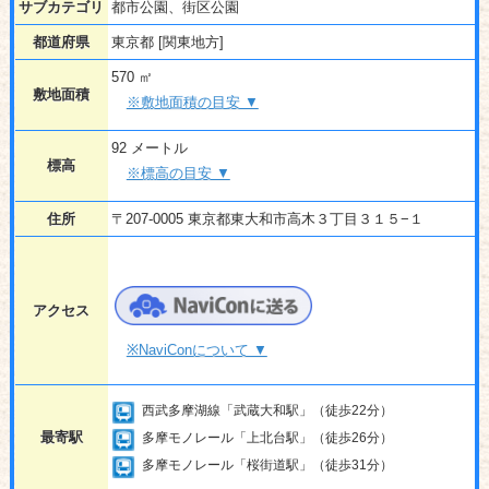
サブカテゴリ
都市公園、街区公園
都道府県
東京都 [関東地方]
570 ㎡
敷地面積
※敷地面積の目安 ▼
92 メートル
標高
※標高の目安 ▼
住所
〒207-0005 東京都東大和市高木３丁目３１５−１
アクセス
※NaviConについて ▼
西武多摩湖線「武蔵大和駅」（徒歩22分）
最寄駅
多摩モノレール「上北台駅」（徒歩26分）
多摩モノレール「桜街道駅」（徒歩31分）