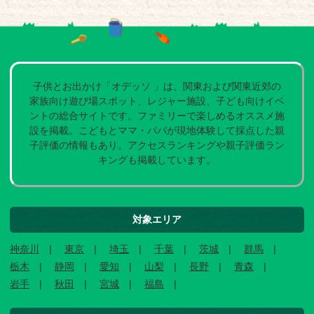
子供とお出かけ「オデッソ 」は、関東および関東近郊の
家族向け遊び場スポット、レジャー施設、子ども向けイベ
ントの総合サイトです。ファミリーで楽しめるオススメ施
設を掲載。こどもとママ・パパが現地体験して採点した親
子評価の情報もあり。アクセスランキングや親子評価ラン
キングも掲載しています。
対象エリア
神奈川
東京
埼玉
千葉
茨城
群馬
栃木
静岡
愛知
山梨
長野
青森
岩手
秋田
宮城
福島