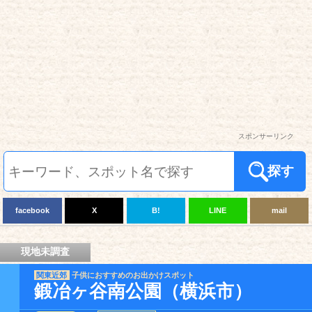
スポンサーリンク
探す
facebook
X
B!
LINE
mail
現地未調査
関東近郊
子供におすすめのお出かけスポット
鍛冶ヶ谷南公園（横浜市）