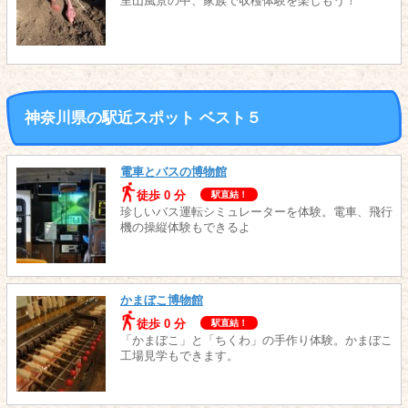
里山風景の中、家族で収穫体験を楽しもう！
神奈川県の駅近スポット ベスト５
電車とバスの博物館
徒歩 0 分
駅直結！
珍しいバス運転シミュレーターを体験。電車、飛行
機の操縦体験もできるよ
かまぼこ博物館
徒歩 0 分
駅直結！
「かまぼこ」と「ちくわ」の手作り体験。かまぼこ
工場見学もできます。