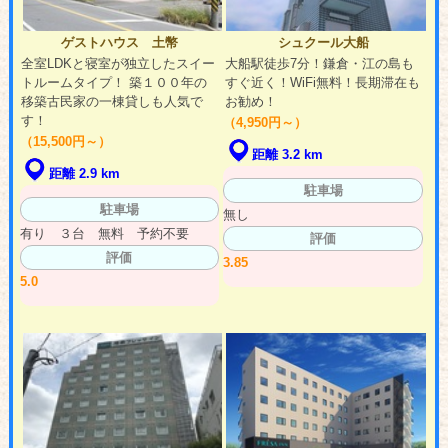
ゲストハウス 土幣
シュクール大船
全室LDKと寝室が独立したスイー
大船駅徒歩7分！鎌倉・江の島も
トルームタイプ！ 築１００年の
すぐ近く！WiFi無料！長期滞在も
移築古民家の一棟貸しも人気で
お勧め！
す！
（4,950円～）
（15,500円～）
距離 3.2 km
距離 2.9 km
駐車場
駐車場
無し
有り ３台 無料 予約不要
評価
評価
3.85
5.0