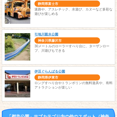
静岡県富士市
迷路や、アスレチック、水遊び、カヌーなど多彩な
遊びが楽しめる
引地川親水公園
神奈川県藤沢市
30メートルのローラーすべり台に、ターザンロー
プ、川遊びもできる
伊豆ぐらんぱる公園
静岡県伊東市
ロングすべり台やトランポリンの無料遊具や、有料
アトラクションが楽しい
「都市公園」サブカテゴリ内の他のスポット（神奈