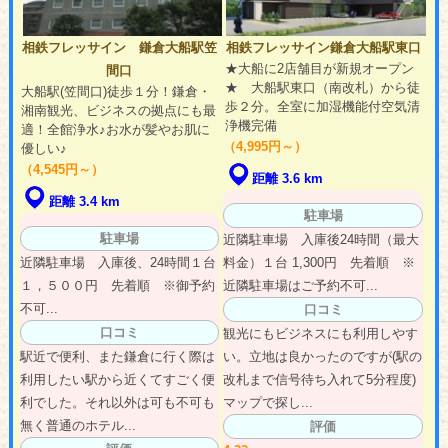
相鉄フレッサイン 鎌倉大船駅笠
相鉄フレッサイン鎌倉大船駅東口
★大船に2店舗目が新規オープン
間口
★ 大船駅東口（南改札）から徒
大船駅(笠間口)徒歩１分！鎌倉・
歩２分。全室に加湿機能付空気清
湘南観光、ビジネスの拠点にも最
浄機完備
適！全館浄水♪お水が髪やお肌に
（4,995円～）
優しい♪
（4,545円～）
距離 3.6 km
距離 3.4 km
駐車場
駐車場
近隣駐車場 入庫後24時間（最大
近隣駐車場 入庫後、24時間１台
料金）１台 1,300円 先着順 ※
１，５００円 先着順 ※御予約
近隣駐車場はご予約不可...
不可...
口コミ
口コミ
観光にもビジネスにも利用しやす
駅近で便利、また鎌倉に行く際は
い。立地は良かったのですが(駅の
利用したい駅から近くてすごく便
改札まで信号待ち入れて5分程度)
利でした。それ以外は可も不可も
マップで探し...
無く普通のホテル...
評価