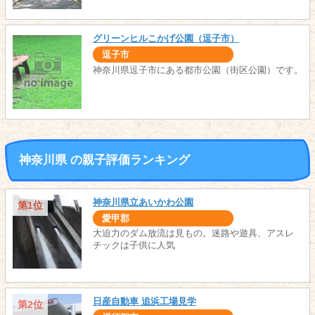
グリーンヒルこかげ公園（逗子市）
逗子市
神奈川県逗子市にある都市公園（街区公園）です。
神奈川県 の親子評価ランキング
神奈川県立あいかわ公園
第1位
愛甲郡
大迫力のダム放流は見もの。迷路や遊具、アスレ
チックは子供に人気
日産自動車 追浜工場見学
第2位