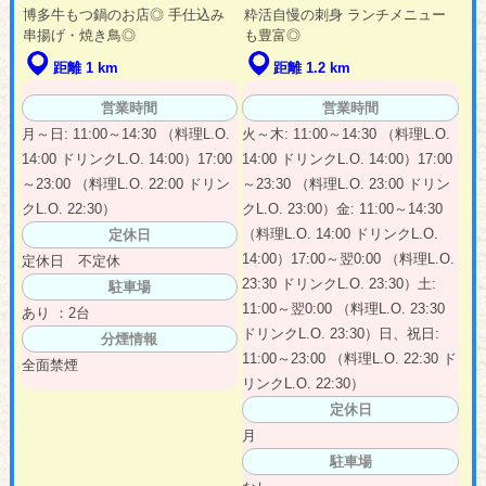
博多牛もつ鍋のお店◎ 手仕込み
粋活自慢の刺身 ランチメニュー
串揚げ・焼き鳥◎
も豊富◎
距離 1 km
距離 1.2 km
営業時間
営業時間
月～日: 11:00～14:30 （料理L.O.
火～木: 11:00～14:30 （料理L.O.
14:00 ドリンクL.O. 14:00）17:00
14:00 ドリンクL.O. 14:00）17:00
～23:00 （料理L.O. 22:00 ドリン
～23:30 （料理L.O. 23:00 ドリン
クL.O. 22:30）
クL.O. 23:00）金: 11:00～14:30
（料理L.O. 14:00 ドリンクL.O.
定休日
14:00）17:00～翌0:00 （料理L.O.
定休日 不定休
23:30 ドリンクL.O. 23:30）土:
駐車場
11:00～翌0:00 （料理L.O. 23:30
あり ：2台
ドリンクL.O. 23:30）日、祝日:
分煙情報
11:00～23:00 （料理L.O. 22:30 ド
全面禁煙
リンクL.O. 22:30）
定休日
月
駐車場