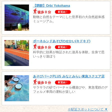
【閉館】Orbi Yokohama
徒歩 0 分
駅直結！
動物と自然をテーマにした世界初の大自然超体感
ミュージアム。
ボーネルンドあそびのせかい(キドキド)
徒歩 0 分
駅直結！
科学的に効果が検証された遊具を体験。全身で思
いっきり遊ぼう
あそびパークPLUS みなとみらい東急スクエア店
徒歩 0 分
駅直結！
サラサラの砂でバーチャル磯遊びや、東急電鉄のデ
フォルメ車両の運転が楽しい
※駅近スポットについて ▼