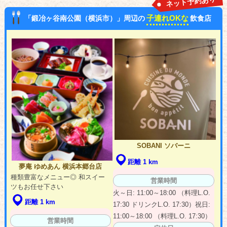
ネット予約あり
子連れOKな
「鍛冶ヶ谷南公園（横浜市）」周辺の
飲食店
SOBANI ソバーニ
距離 1 km
夢庵 ゆめあん 横浜本郷台店
種類豊富なメニュー◎ 和スイー
営業時間
ツもお任せ下さい
火～日: 11:00～18:00 （料理L.O.
距離 1 km
17:30 ドリンクL.O. 17:30）祝日:
11:00～18:00 （料理L.O. 17:30）
営業時間