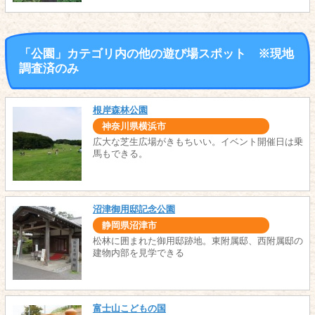
「公園」カテゴリ内の他の遊び場スポット ※現地
調査済のみ
根岸森林公園
神奈川県横浜市
広大な芝生広場がきもちいい。イベント開催日は乗
馬もできる。
沼津御用邸記念公園
静岡県沼津市
松林に囲まれた御用邸跡地。東附属邸、西附属邸の
建物内部を見学できる
富士山こどもの国