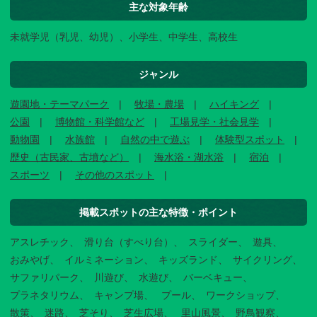
主な対象年齢
未就学児（乳児、幼児）、小学生、中学生、高校生
ジャンル
遊園地・テーマパーク
牧場・農場
ハイキング
公園
博物館・科学館など
工場見学・社会見学
動物園
水族館
自然の中で遊ぶ
体験型スポット
歴史（古民家、古墳など）
海水浴・湖水浴
宿泊
スポーツ
その他のスポット
掲載スポットの主な特徴・ポイント
アスレチック
滑り台（すべり台）
スライダー
遊具
おみやげ
イルミネーション
キッズランド
サイクリング
サファリパーク
川遊び
水遊び
バーベキュー
プラネタリウム
キャンプ場
プール
ワークショップ
散策
迷路
芝そり
芝生広場
里山風景
野鳥観察