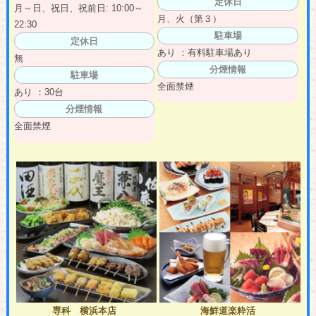
定休日
月～日、祝日、祝前日: 10:00～
月、火（第３）
22:30
駐車場
定休日
あり ：有料駐車場あり
無
分煙情報
駐車場
全面禁煙
あり ：30台
分煙情報
全面禁煙
専科 横浜本店
海鮮道楽粋活