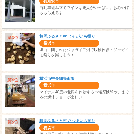
横須賀市
自動車組み立てラインは発見がいっぱい。おみやげ
ももらえるよ
舞岡ふるさと村 じゃがいも掘り
第3位
横浜市
里山に囲まれたジャガイモ畑で収穫体験・ジャガイ
モ祭りを楽しもう！
横浜市中央卸売市場
第4位
横浜市
マイナス40度の世界を体験する市場探検隊や、まぐ
ろの解体ショーが楽しい
舞岡ふるさと村 さつまいも掘り
第5位
横浜市