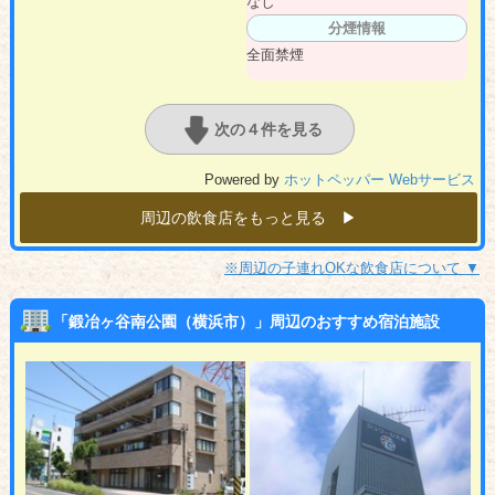
なし
分煙情報
全面禁煙
次の４件を見る
Powered by
ホットペッパー Webサービス
周辺の飲食店をもっと見る ▶︎
※周辺の子連れOKな飲食店について ▼
「鍛冶ヶ谷南公園（横浜市）」周辺のおすすめ宿泊施設