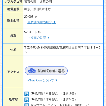
サブカテゴリ
都市公園、近隣公園
都道府県
神奈川県 [関東地方]
20,008 ㎡
敷地面積
※敷地面積の目安 ▼
52 メートル
標高
※標高の目安 ▼
〒234-0055 神奈川県横浜市港南区日野南７丁目１３−２
住所
５
アクセス
※NaviConについて ▼
JR根岸線「本郷台駅」（徒歩19分）
最寄駅
JR根岸線「港南台駅」（徒歩24分）
横浜市ブルーライン「下永谷駅」（徒歩55分）