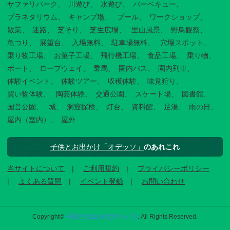
サファリパーク
川遊び
水遊び
バーベキュー
プラネタリウム
キャンプ場
プール
ワークショップ
散策
迷路
芝そり
芝生広場
里山風景
野鳥観察
魚つり
展望台
入場無料
駐車場無料
穴場スポット
乗り物工場
お菓子工場
飛行機工場
食品工場
乗り物
ボート
ロープウェイ
乗馬
園内バス
園内列車
体験イベント
体験ツアー
収穫体験
味覚狩り
買い物体験
陶芸体験
交通公園
スケート場
図書館
国営公園
城
洞窟探検
灯台
資料館
足湯
雨の日
屋内（室内）
屋外
子供とお出かけ「オデッソ」
のあれこれ
当サイトについて
ご利用規約
プライバシーポリシー
よくある質問
イベント登録
お問い合わせ
Copyright©
子供とお出かけ[オデッソ]
. All Rights Reserved.