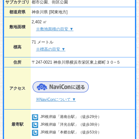
サブカテゴリ
都市公園、街区公園
都道府県
神奈川県 [関東地方]
2,402 ㎡
敷地面積
※敷地面積の目安 ▼
71 メートル
標高
※標高の目安 ▼
住所
〒247-0021 神奈川県横浜市栄区東上郷町３０−５
アクセス
※NaviConについて ▼
JR根岸線「港南台駅」（徒歩29分）
最寄駅
JR根岸線「洋光台駅」（徒歩38分）
JR根岸線「本郷台駅」（徒歩53分）