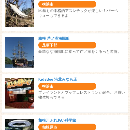
横浜市
50基もの本格的アスレチックが楽しい！バーベ
キューもできるよ
箱根 芦ノ湖海賊船
足柄下郡
豪華なな海賊船に乗って芦ノ湖をぐるっと遊覧。
KidsBee 港北みなも店
横浜市
プレイランドとブッフェレストランが融合。お買い
物体験もできる
相模川ふれあい科学館
相模原市