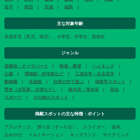
岩手
秋田
宮城
福島
主な対象年齢
未就学児（乳児、幼児）、小学生、中学生、高校生
ジャンル
遊園地・テーマパーク
牧場・農場
ハイキング
公園
博物館・科学館など
工場見学・社会見学
動物園
水族館
自然の中で遊ぶ
体験型スポット
歴史（古民家、古墳など）
海水浴・湖水浴
宿泊
スポーツ
その他のスポット
掲載スポットの主な特徴・ポイント
アスレチック
滑り台（すべり台）
スライダー
遊具
おみやげ
イルミネーション
キッズランド
サイクリング