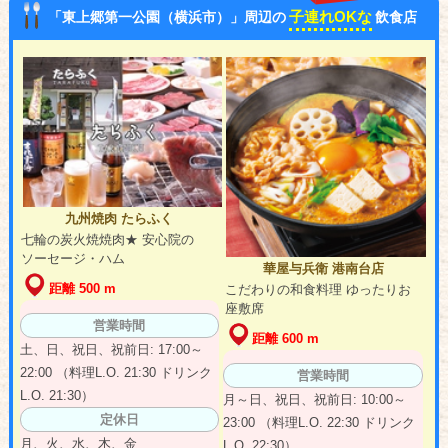
子連れOKな
「東上郷第一公園（横浜市）」周辺の
飲食店
九州焼肉 たらふく
七輪の炭火焼焼肉★ 安心院の
ソーセージ・ハム
華屋与兵衛 港南台店
距離 500 m
こだわりの和食料理 ゆったりお
座敷席
営業時間
距離 600 m
土、日、祝日、祝前日: 17:00～
22:00 （料理L.O. 21:30 ドリンク
営業時間
L.O. 21:30）
月～日、祝日、祝前日: 10:00～
定休日
23:00 （料理L.O. 22:30 ドリンク
月、火、水、木、金
L.O. 22:30）