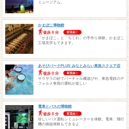
ミュージアム。
かまぼこ博物館
徒歩 0 分
駅直結！
「かまぼこ」と「ちくわ」の手作り体験。かまぼこ
工場見学もできます。
あそびパークPLUS みなとみらい東急スクエア店
徒歩 0 分
駅直結！
サラサラの砂でバーチャル磯遊びや、東急電鉄のデ
フォルメ車両の運転が楽しい
電車とバスの博物館
徒歩 0 分
駅直結！
珍しいバス運転シミュレーターを体験。電車、飛行
機の操縦体験もできるよ