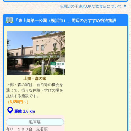
※周辺の子連れOKな飲食店について ▼
「東上郷第一公園（横浜市）」周辺のおすすめ宿泊施設
上郷・森の家
上郷・森の家は、宿泊等の機会を
通じて、様々な体験・学びの場を
提供する施設です。
（6,650円～）
距離 1.6 km
駐車場
有り １００台 先着順