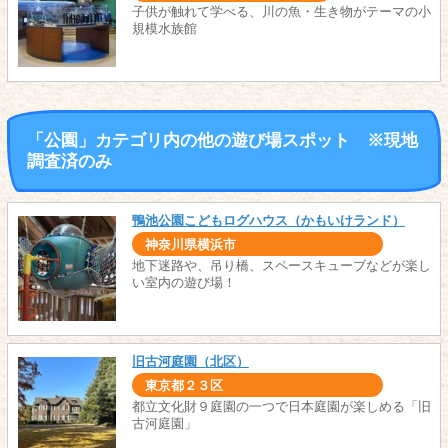
子供が触れて学べる、川の魚・生き物がテーマの小
規模水族館
「公園」カテゴリ内の他の遊び場スポット ※現地
調査済のみ
鴨池公園こどもログハウス（かもいけランド）
神奈川県横浜市
地下迷路や、吊り橋、スペースキューブなどが楽し
い室内の遊び場！
旧古河庭園（北区）
東京都２３区
都立文化財９庭園の一つで日本庭園が楽しめる「旧
古河庭園」