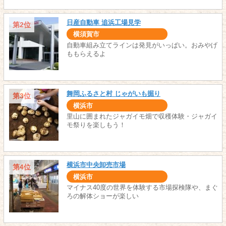
日産自動車 追浜工場見学
第2位
横須賀市
自動車組み立てラインは発見がいっぱい。おみやげ
ももらえるよ
舞岡ふるさと村 じゃがいも掘り
第3位
横浜市
里山に囲まれたジャガイモ畑で収穫体験・ジャガイ
モ祭りを楽しもう！
横浜市中央卸売市場
第4位
横浜市
マイナス40度の世界を体験する市場探検隊や、まぐ
ろの解体ショーが楽しい