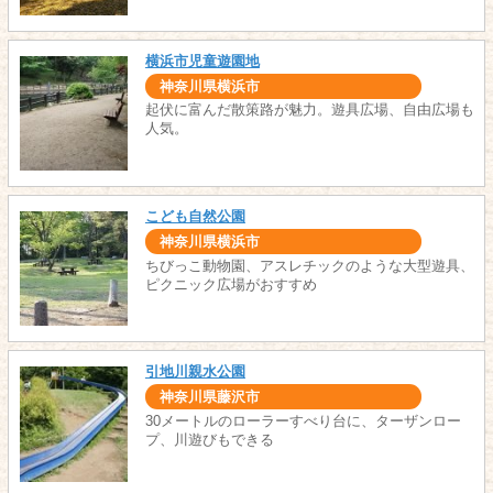
横浜市児童遊園地
神奈川県横浜市
起伏に富んだ散策路が魅力。遊具広場、自由広場も
人気。
こども自然公園
神奈川県横浜市
ちびっこ動物園、アスレチックのような大型遊具、
ピクニック広場がおすすめ
引地川親水公園
神奈川県藤沢市
30メートルのローラーすべり台に、ターザンロー
プ、川遊びもできる