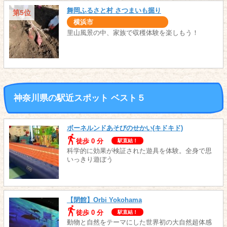
舞岡ふるさと村 さつまいも掘り
第5位
横浜市
里山風景の中、家族で収穫体験を楽しもう！
神奈川県の駅近スポット ベスト５
ボーネルンドあそびのせかい(キドキド)
徒歩 0 分
駅直結！
科学的に効果が検証された遊具を体験。全身で思
いっきり遊ぼう
【閉館】Orbi Yokohama
徒歩 0 分
駅直結！
動物と自然をテーマにした世界初の大自然超体感