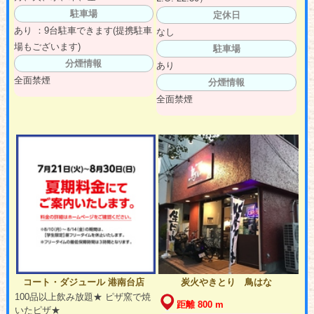
駐車場
定休日
あり ：9台駐車できます(提携駐車
なし
場もございます)
駐車場
分煙情報
あり
全面禁煙
分煙情報
全面禁煙
コート・ダジュール 港南台店
炭火やきとり 鳥はな
100品以上飲み放題★ ピザ窯で焼
距離 800 m
いたピザ★