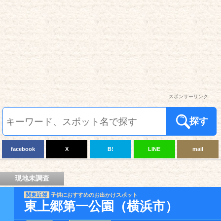
スポンサーリンク
探す
facebook
X
B!
LINE
mail
現地未調査
関東近郊
子供におすすめのお出かけスポット
東上郷第一公園（横浜市）