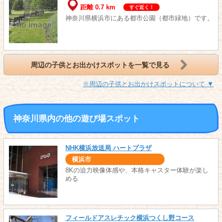
距離 0.7 km
すぐ近く！
神奈川県横浜市にある都市公園（都市緑地）です。
周辺の子供とお出かけスポットを一覧で見る
※周辺の子供とお出かけスポットについて ▼
神奈川県内の他の遊び場スポット
NHK横浜放送局 ハートプラザ
横浜市
8Kの迫力映像体感や、本格キャスター体験が楽し
める
フィールドアスレチック横浜つくし野コース