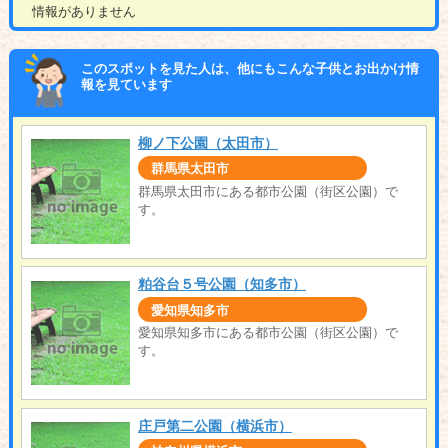
情報がありません
このスポットを見た人は、他にもこんな子供とお出かけ情
報を見ています
柳ノ下公園（太田市）
群馬県太田市
群馬県太田市にある都市公園（街区公園）で
す。
粕谷台５号公園（知多市）
愛知県知多市
愛知県知多市にある都市公園（街区公園）で
す。
庄戸第二公園（横浜市）