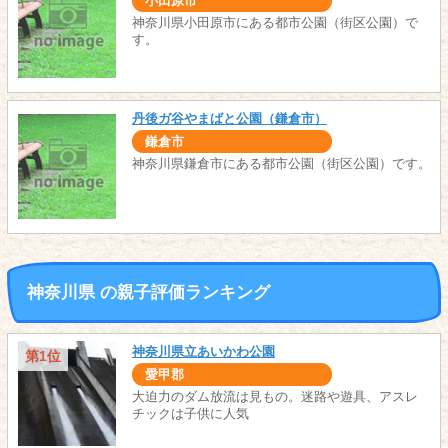
小田原市
神奈川県小田原市にある都市公園（街区公園）で
す。
丹後ガ谷やまばと公園（鎌倉市）
鎌倉市
神奈川県鎌倉市にある都市公園（街区公園）です。
神奈川県 の親子評価ランキング
神奈川県立あいかわ公園
第1位
愛甲郡
大迫力のダム放流は見もの。迷路や遊具、アスレ
チックは子供に人気