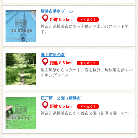
横浜市港南プール
距離 0.5 km
すぐ近く！
神奈川県横浜市にある子供とお出かけスポットで
す。
瀬上市民の森
距離 0.5 km
すぐ近く！
里山風景からスタート。森を抜け、尾根道を歩くハ
イキングコース
庄戸第一公園（横浜市）
距離 0.5 km
すぐ近く！
神奈川県横浜市にある都市公園（街区公園）です。