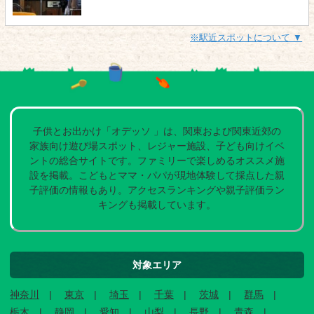
※駅近スポットについて ▼
子供とお出かけ「オデッソ 」は、関東および関東近郊の
家族向け遊び場スポット、レジャー施設、子ども向けイベ
ントの総合サイトです。ファミリーで楽しめるオススメ施
設を掲載。こどもとママ・パパが現地体験して採点した親
子評価の情報もあり。アクセスランキングや親子評価ラン
キングも掲載しています。
対象エリア
神奈川
東京
埼玉
千葉
茨城
群馬
栃木
静岡
愛知
山梨
長野
青森