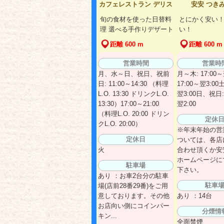
カフェレストラン デリス
安安 つき
旬の食材を使った日替料
とにかく安い！
理 選べる手作りデザート
い！
距離 600 m
距離 600 m
営業時間
営業時
月、水～日、祝日、祝前
月～木: 17:00～
日: 11:00～14:30 （料理
17:00～翌3:00土
L.O. 13:30 ドリンクL.O.
翌3:00日、祝日: 
13:30）17:00～21:00
翌2:00
（料理L.O. 20:00 ドリン
定休
クL.O. 20:00）
※年末年始の営
定休日
ついては、各店
火
合わせ頂くか安
ホームページに
駐車場
下さい。
あり ：お車2台分の駐車
駐車
場(店前28番29番)をご用
意しております。その他
あり ：14台
お店向い側にコインパー
分煙情
キン...
全面禁煙