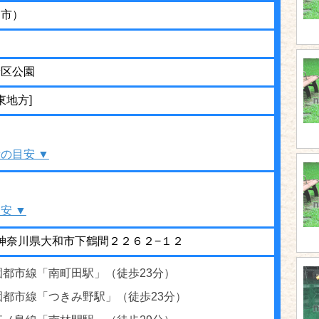
和市）
街区公園
東地方]
の目安 ▼
安 ▼
01 神奈川県大和市下鶴間２２６２−１２
園都市線「南町田駅」（徒歩23分）
園都市線「つきみ野駅」（徒歩23分）