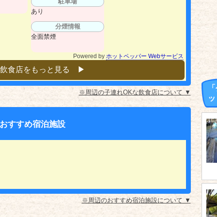
駐車場
あり
分煙情報
全面禁煙
Powered by
ホットペッパー Webサービス
飲食店をもっと見る ▶︎
「
※周辺の子連れOKな飲食店について ▼
ッ
おすすめ宿泊施設
※周辺のおすすめ宿泊施設について ▼