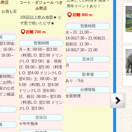
出来たての料理を 開業７
み野店
コート・ダジュール つき
周年イベントあり！
み野店
 お酒も安
距離 900 m
100品以上飲み放題★ ピ
ザ窯で焼いたピザ★
営業時間
距離 700 m
火～日: 11:00～
間
14:0017:30～21:00祝日、
営業時間
翌2:00金:
祝前日: 11:30～
: 16:00～
月～木: 09:00～翌3:00
14:0017:30～21:00
16:00～
（料理L.O. 翌2:00 ドリン
定休日
クL.O. 翌2:00）金、祝前
月
日: 09:00～翌5:00 （料理
日
L.O. 翌4:00 ドリンクL.O.
駐車場
業時間に
翌4:00）土: 08:00～翌
あり ：5台
にお問い
5:00 （料理L.O. 翌4:00
安の公式
分煙情報
ドリンクL.O. 翌4:00）
てご確認
全面禁煙
日、祝日: 08:00～翌3:00
（料理L.O. 翌2:00 ドリン
クL.O. 翌2:00）
場
定休日
※年中無休
報