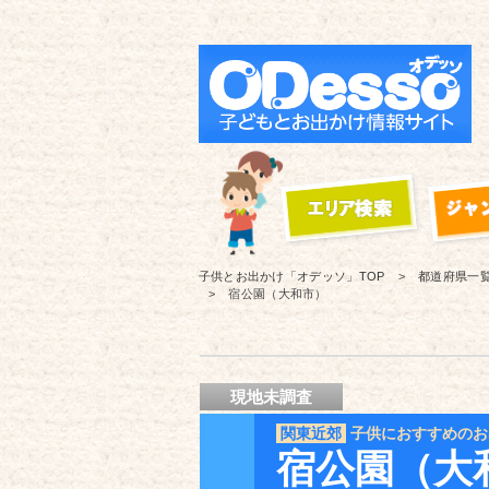
子供とお出かけ「オデッソ」
TOP
都道府県一
宿公園（大和市）
現地未調査
関東近郊
子供におすすめのお
宿公園（大