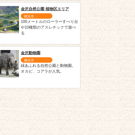
金沢自然公園 植物区エリア
横浜市
100メートルのローラーすべり台
や10種類のアスレチックで遊べ
る
金沢動物園
横浜市
緑あふれる自然公園と動物園。
オカピ、コアラが人気。