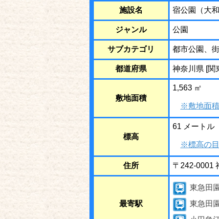
施設名
宿公園（大
ジャンル
公園
サブカテゴリ
都市公園、
都道府県
神奈川県 [関
1,563 ㎡
敷地面積
※敷地面積
61 メートル
標高
※標高の目
住所
〒242-00
東急田
最寄駅
東急田