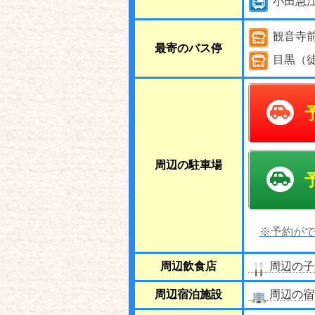
小田急
観音寺
最寄のバス停
目黒（
周辺の駐車場
※予約がで
周辺飲食店
周辺の子
周辺宿泊施設
周辺の宿