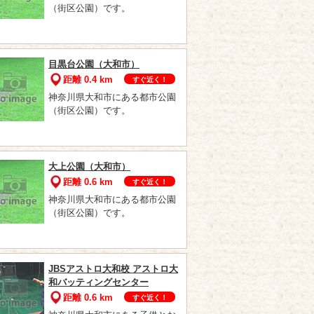
（街区公園）です。
目黒台公園（大和市）
距離 0.4 km
すぐ近く！
神奈川県大和市にある都市公園
（街区公園）です。
大上公園（大和市）
距離 0.6 km
すぐ近く！
神奈川県大和市にある都市公園
（街区公園）です。
JBSアストロ大和校 アストロ大
和バッティングセンター
距離 0.6 km
すぐ近く！