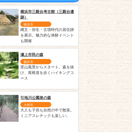
横浜市三殿台考古館（三殿台遺
跡）
横浜市
縄文・弥生・古墳時代の居住跡
を展示。魅力的な体験イベント
も開催
瀬上市民の森
横浜市
里山風景からスタート。森を抜
け、尾根道を歩くハイキングコ
ース
引地川公園泉の森
大和市
大人も子供も自然の中で散策。
ミニアスレチックも楽しい。