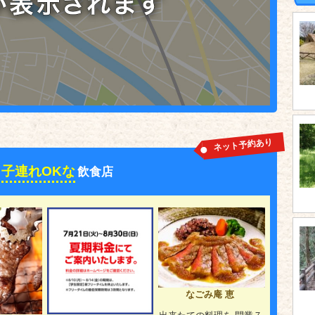
ネット予約あり
子連れOKな
飲食店
なごみ庵 恵