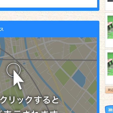
ス
周
神