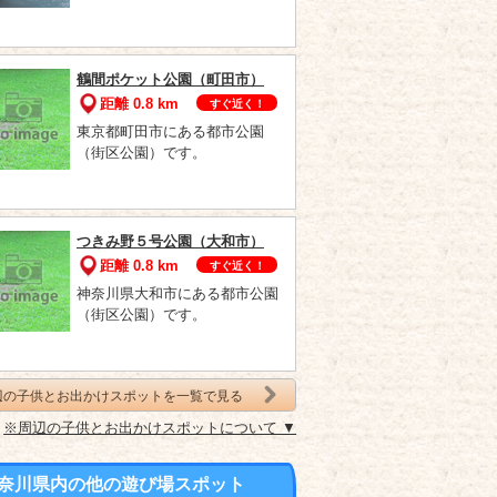
鶴間ポケット公園（町田市）
距離 0.8 km
すぐ近く！
東京都町田市にある都市公園
（街区公園）です。
つきみ野５号公園（大和市）
距離 0.8 km
すぐ近く！
神奈川県大和市にある都市公園
（街区公園）です。
辺の子供とお出かけスポットを一覧で見る
※周辺の子供とお出かけスポットについて ▼
奈川県内の他の遊び場スポット