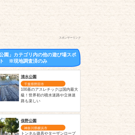
スポンサーリンク
公園」カテゴリ内の他の遊び場スポ
ト ※現地調査済のみ
清水公園
千葉県野田市
100基のアスレチックは国内最大
級！世界初の噴水迷路や立体迷
路も楽しい
俣野公園
神奈川県横浜市
トンネル遊具やターザンロープ