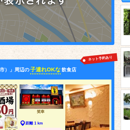
ネット予約あり
子連れOKな
市）」周辺の
飲食店
笑幸
距離 1 km