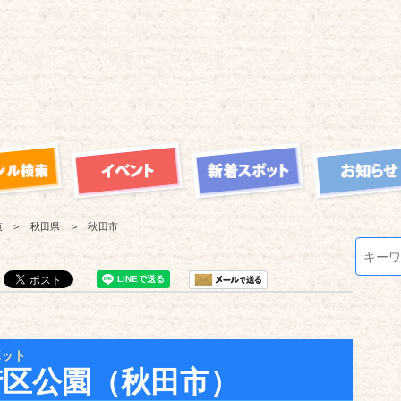
覧
秋田県
秋田市
ポット
街区公園（秋田市）