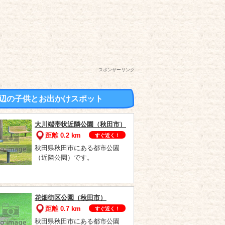
スポンサーリンク
辺の子供とお出かけスポット
大川端帯状近隣公園（秋田市）
距離 0.2 km
すぐ近く！
秋田県秋田市にある都市公園
（近隣公園）です。
花畑街区公園（秋田市）
距離 0.7 km
すぐ近く！
秋田県秋田市にある都市公園