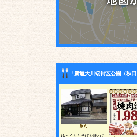
「新屋大川端街区公園（秋田
萬八
ゆっくりとそばを味わえ