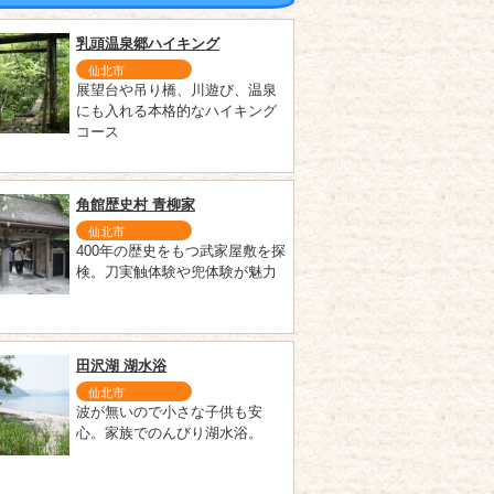
乳頭温泉郷ハイキング
仙北市
展望台や吊り橋、川遊び、温泉
にも入れる本格的なハイキング
コース
角館歴史村 青柳家
仙北市
400年の歴史をもつ武家屋敷を探
検。刀実触体験や兜体験が魅力
田沢湖 湖水浴
仙北市
波が無いので小さな子供も安
心。家族でのんびり湖水浴。