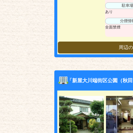
駐車
あり
分煙情
全面禁煙
周辺の
「新屋大川端街区公園（秋田