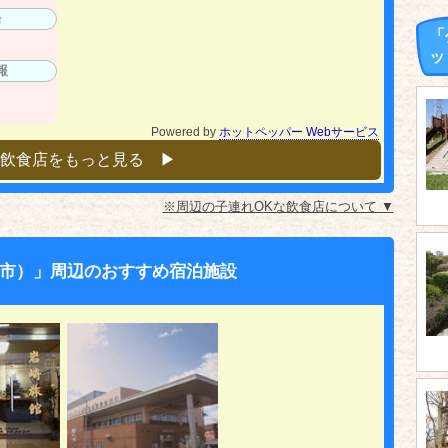
場
「
ッ
報
Powered by
ホットペッパー Webサービス
飲食店をもっと見る ▶︎
※周辺の子連れOKな飲食店について ▼
市）」周辺のおすすめ宿泊施設