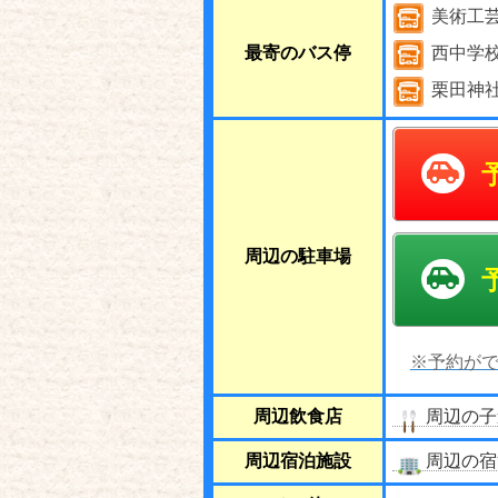
美術工
最寄のバス停
西中学
栗田神
周辺の駐車場
※予約がで
周辺飲食店
周辺の子
周辺宿泊施設
周辺の宿