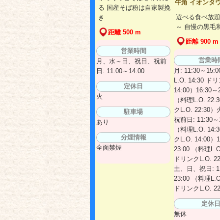
牛角 イオンタ
る 国産そば粉は自家製挽
選べる食べ放題3
き
～ 自慢の黒毛
距離 500 m
距離 900 m
営業時間
営業時
月、水～日、祝日、祝前
月: 11:30～15:
日: 11:00～14:00
L.O. 14:30 ド
定休日
14:00）16:30～2
火
（料理L.O. 22:
クL.O. 22:3
駐車場
祝前日: 11:30～1
あり
（料理L.O. 14:
分煙情報
クL.O. 14:00）
全面禁煙
23:00 （料理L.O.
ドリンクL.O. 22
土、日、祝日: 11
23:00 （料理L.O.
ドリンクL.O. 22
定休
無休