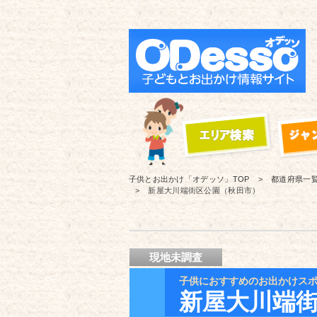
子供とお出かけ「オデッソ」
TOP
都道府県一
新屋大川端街区公園（秋田市）
現地未調査
子供におすすめのお出かけス
新屋大川端