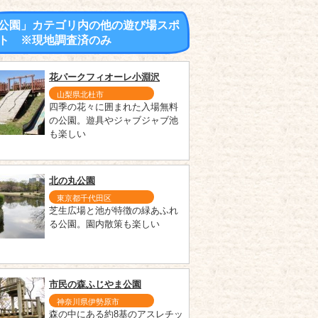
公園」カテゴリ内の他の遊び場スポ
ト ※現地調査済のみ
花パークフィオーレ小淵沢
山梨県北杜市
四季の花々に囲まれた入場無料
の公園。遊具やジャブジャブ池
も楽しい
北の丸公園
東京都千代田区
芝生広場と池が特徴の緑あふれ
る公園。園内散策も楽しい
市民の森ふじやま公園
神奈川県伊勢原市
森の中にある約8基のアスレチッ