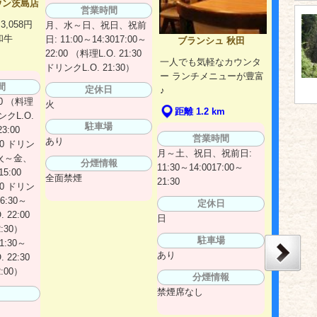
ウン茨島店
営業時間
,058円
月、水～日、祝日、祝前
和牛
日: 11:00～14:3017:00～
ブランシュ 秋田
22:00 （料理L.O. 21:30
一人でも気軽なカウンタ
ドリンクL.O. 21:30）
ー ランチメニューが豊富
間
定休日
♪
00 （料理
火
距離 1.2 km
リンクL.O.
駐車場
3:00
営業時間
あり
30 ドリン
月～土、祝日、祝前日:
0）火～金、
分煙情報
11:30～14:0017:00～
5:00
全面禁煙
21:30
30 ドリン
16:30～
定休日
 22:00
日
:30）
駐車場
:30～
あり
 22:30
:00）
分煙情報
禁煙席なし
日