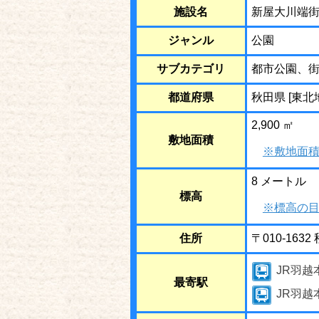
施設名
新屋大川端
ジャンル
公園
サブカテゴリ
都市公園、
都道府県
秋田県 [東北
2,900 ㎡
敷地面積
※敷地面積
8 メートル
標高
※標高の目
住所
〒010-16
JR羽越
最寄駅
JR羽越