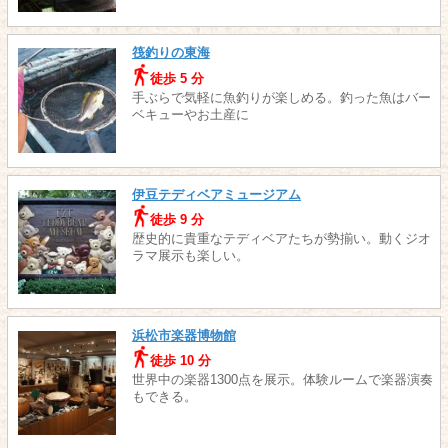
筏釣りの東海
徒歩 5 分
手ぶらで気軽に魚釣りが楽しめる。釣った魚はバー
ベキューやお土産に
伊豆テディベアミュージアム
徒歩 9 分
歴史的に貴重なテディベアたちが勢揃い。動くジオ
ラマ展示も楽しい。
浜松市楽器博物館
徒歩 10 分
世界中の楽器1300点を展示。体験ルームで楽器演奏
もできる。