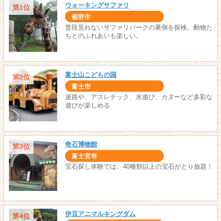
ウォーキングサファリ
第1位
裾野市
普段見れないサファリパークの裏側を探検。動物た
ちとのふれあいも楽しい。
富士山こどもの国
第2位
富士市
迷路や、アスレチック、水遊び、カヌーなど多彩な
遊びが楽しめる
奇石博物館
第3位
富士宮市
宝石探し体験では、40種類以上の宝石がとり放題！
伊豆アニマルキングダム
第4位