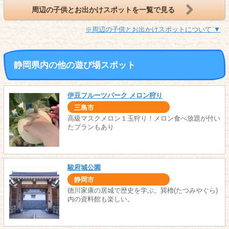
周辺の子供とお出かけスポットを一覧で見る
※周辺の子供とお出かけスポットについて ▼
静岡県内の他の遊び場スポット
伊豆フルーツパーク メロン狩り
三島市
高級マスクメロン１玉狩り！メロン食べ放題が付い
たプランもあり
駿府城公園
静岡市
徳川家康の居城で歴史を学ぶ。巽櫓(たつみやぐら)
内の資料館も楽しい。