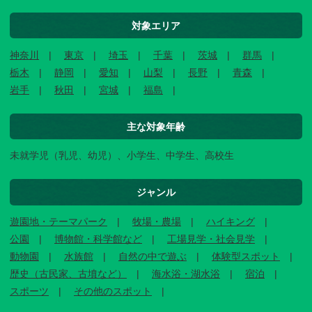
対象エリア
神奈川
東京
埼玉
千葉
茨城
群馬
栃木
静岡
愛知
山梨
長野
青森
岩手
秋田
宮城
福島
主な対象年齢
未就学児（乳児、幼児）、小学生、中学生、高校生
ジャンル
遊園地・テーマパーク
牧場・農場
ハイキング
公園
博物館・科学館など
工場見学・社会見学
動物園
水族館
自然の中で遊ぶ
体験型スポット
歴史（古民家、古墳など）
海水浴・湖水浴
宿泊
スポーツ
その他のスポット