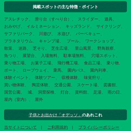
掲載スポットの主な特徴・ポイント
アスレチック
滑り台（すべり台）
スライダー
遊具
おみやげ
イルミネーション
キッズランド
サイクリング
サファリパーク
川遊び
水遊び
バーベキュー
プラネタリウム
キャンプ場
プール
ワークショップ
散策
迷路
芝そり
芝生広場
里山風景
野鳥観察
魚つり
展望台
入場無料
駐車場無料
穴場スポット
乗り物工場
お菓子工場
飛行機工場
食品工場
乗り物
ボート
ロープウェイ
乗馬
園内バス
園内列車
体験イベント
体験ツアー
収穫体験
味覚狩り
買い物体験
陶芸体験
交通公園
スケート場
図書館
国営公園
城
洞窟探検
灯台
資料館
足湯
雨の日
屋内（室内）
屋外
子供とお出かけ「オデッソ」
のあれこれ
当サイトについて
ご利用規約
プライバシーポリシー