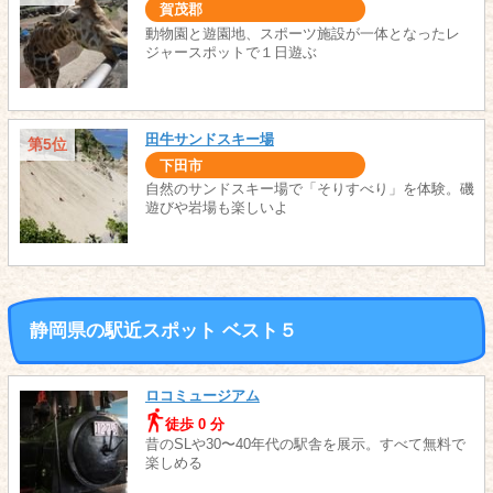
賀茂郡
動物園と遊園地、スポーツ施設が一体となったレ
ジャースポットで１日遊ぶ
田牛サンドスキー場
第5位
下田市
自然のサンドスキー場で「そりすべり」を体験。磯
遊びや岩場も楽しいよ
静岡県の駅近スポット ベスト５
ロコミュージアム
徒歩 0 分
昔のSLや30〜40年代の駅舎を展示。すべて無料で
楽しめる