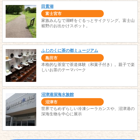
田貫湖
富士宮市
家族みんなで湖畔をぐるっとサイクリング。富士山
裾野のお出かけスポット。
ふじのくに茶の都ミュージアム
島田市
本格的な茶室で茶道体験（和菓子付き）。親子で楽
しいお茶のテーマパーク
沼津港深海水族館
沼津市
世界でもめずらしい冷凍シーラカンスや、沼津港の
深海生物を中心に展示