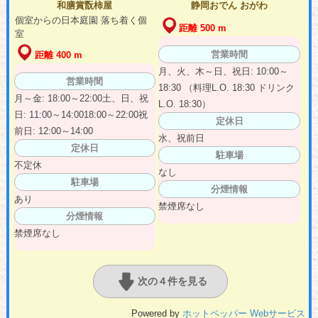
和膳賞翫柿屋
静岡おでん おがわ
個室からの日本庭園 落ち着く個
距離 500 m
室
営業時間
距離 400 m
月、火、木～日、祝日: 10:00～
営業時間
18:30 （料理L.O. 18:30 ドリンク
月～金: 18:00～22:00土、日、祝
L.O. 18:30）
日: 11:00～14:0018:00～22:00祝
定休日
前日: 12:00～14:00
水、祝前日
定休日
駐車場
不定休
なし
駐車場
分煙情報
あり
禁煙席なし
分煙情報
禁煙席なし
次の４件を見る
Powered by
ホットペッパー Webサービス