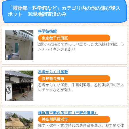
「博物館・科学館など」カテゴリ内の他の遊び場ス
ポット ※現地調査済のみ
科学技術館
東京都千代田区
2階から5階までぎっしり詰まった大規模科学館。ラ
ンチバイキングもあり
忍者からくり屋敷
長野県長野市
忍者からくり屋敷、手裏剣道場、忍術訓練用のアス
レチックなどが魅力。
横浜市三殿台考古館（三殿台遺跡）
神奈川県横浜市
縄文・弥生・古墳時代の居住跡を展示。魅力的な体