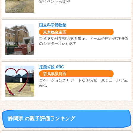
験イベントも開催
国立科学博物館
東京都台東区
自然史や科学技術史を展示。ドーム全体が迫力映像
のシアター36○も魅力
原美術館 ARC
群馬県渋川市
ロケーションごとアートな美術館 原ミュージアム
ARC
静岡県 の親子評価ランキング