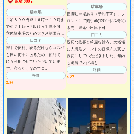
距離 900 m
駐車場
駐車場
提携駐車場あり（予約不可）。フ
１泊８００円※１６時〜１０時ま
ロントにて割引券(1200円/24時間)
で※２１時〜７時は入出庫不可、
販売 ※途中出庫不可...
立体駐車場のため大きさ制限有...
口コミ
口コミ
親切な接客と綺麗な館内、大浴場
街中で便利、寝るだけならコスパ
に大満足フロントの皆様方大変ご
も良い街中にあるため、便利で
親切にしていただきました。館内
時々利用させていただいていま
も綺麗で大浴場も...
す。寝るだけなのでコ...
評価
評価
4.27
3.86