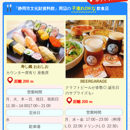
子連れOKな
「静岡市文化財資料館」周辺の
飲食店
寿し鐵 おおしお
カウンター席有り 座敷席
距離 200 m
BEERGARAGE
クラフトビールが多数◎ 誕生日
営業時間
のサプライズも♪
月、火、木～日、祝日、祝前日:
距離 200 m
11:30～14:0017:00～21:00
営業時間
定休日
月、水～金: 17:00～23:00 （料理
水
L.O. 22:00 ドリンクL.O. 22:30）
駐車場