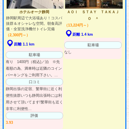
ホテルオーク静岡
ＡＯＩ ＳＴＡＹ ＴＡＫＡＪ
静岡駅周辺で大浴場あり！コスパ
Ｏ ＾
抜群＆オシャレな空間。朝食高評
（13,224円～）
価・全室洗浄機付トイレ完備
距離 1.4 km
（2,300円～）
距離 1.1 km
駐車場
なし
駐車場
有り 1400円（税込)／泊 ※先
着順の為、満車時は近隣のコイン
パーキングをご利用下さい。...
口コミ
静岡出張の定宿、繁華街に近く利
便性抜群いつも静岡出張時には利
用させて頂いてます!繁華街も近く
非常に利便性...
評価
3.93