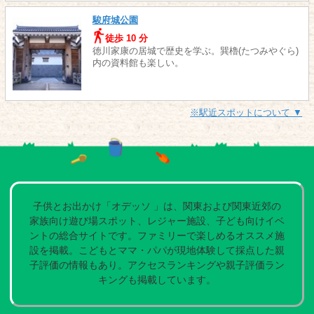
駿府城公園
徒歩 10 分
徳川家康の居城で歴史を学ぶ。巽櫓(たつみやぐら)
内の資料館も楽しい。
※駅近スポットについて ▼
子供とお出かけ「オデッソ 」は、関東および関東近郊の
家族向け遊び場スポット、レジャー施設、子ども向けイベ
ントの総合サイトです。ファミリーで楽しめるオススメ施
設を掲載。こどもとママ・パパが現地体験して採点した親
子評価の情報もあり。アクセスランキングや親子評価ラン
キングも掲載しています。