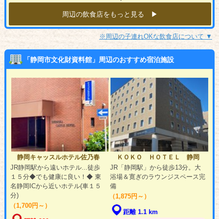
周辺の飲食店をもっと見る ▶︎
※周辺の子連れOKな飲食店について ▼
「静岡市文化財資料館」周辺のおすすめ宿泊施設
静岡キャッスルホテル佐乃春
ＫＯＫＯ ＨＯＴＥＬ 静岡
JR静岡駅から遠いホテル...徒歩
JR「静岡駅」から徒歩13分。大
１５分◆でも健康に良い！◆ 東
浴場＆寛ぎのラウンジスペース完
名静岡ICから近いホテル(車１５
備
分)
（1,875円～）
（1,700円～）
距離 1.1 km