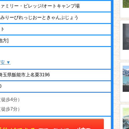
ァミリー・ビレッジ/オートキャンプ場
ぁみりーびれっじおーときゃんぷじょう
ット
地方]
安 ▼
1 埼玉県飯能市上名栗3196
0
（徒歩4分）
（徒歩7分）