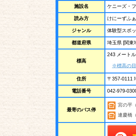
施設名
ケニーズ・フ
読み方
けにーずふ
ジャンル
体験型スポ
都道府県
埼玉県 [関東
243 メートル
標高
※標高の目
住所
〒357-011
電話番号
042-979-030
宮の平
最寄のバス停
連慶橋