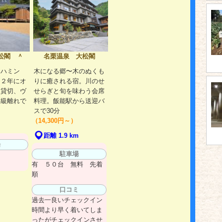
松閣 ＾
名栗温泉 大松閣
「ハミン
木になる郷〜木のぬくも
２２年にオ
りに癒される宿。川のせ
棟貸切、ヴ
せらぎと旬を味わう会席
高級離れで
料理。飯能駅から送迎バ
スで30分
（14,300円～）
m
距離 1.9 km
場
駐車場
有 ５０台 無料 先着
順
口コミ
過去一良いチェックイン
時間より早く着いてしま
ったがチェックインさせ