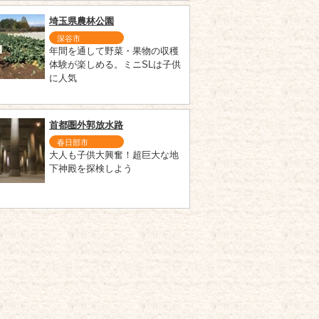
埼玉県農林公園
深谷市
年間を通して野菜・果物の収穫
体験が楽しめる。ミニSLは子供
に人気
首都圏外郭放水路
春日部市
大人も子供大興奮！超巨大な地
下神殿を探検しよう