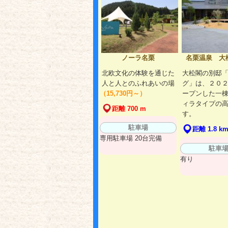
ノーラ名栗
名栗温泉 大
北欧文化の体験を通じた
大松閣の別邸
人と人とのふれあいの場
グ」は、２０
（15,730円～）
ープンした一
ィラタイプの
距離 700 m
す。
駐車場
距離 1.8 k
専用駐車場 20台完備
駐車
有り