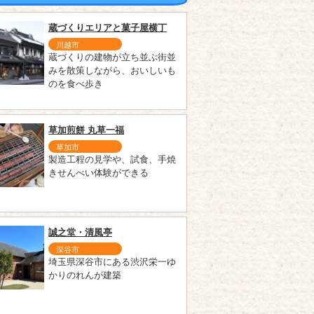
蔵づくりエリアと菓子屋横丁
川越市
蔵づくりの建物が立ち並ぶ街並
みを散策しながら、おいしいも
のを食べ歩き
草加煎餅 丸草一福
草加市
製造工程の見学や、試食、手焼
きせんべい体験ができる
誠之堂・清風亭
深谷市
埼玉県深谷市にある渋沢栄一ゆ
かりのれんが建築