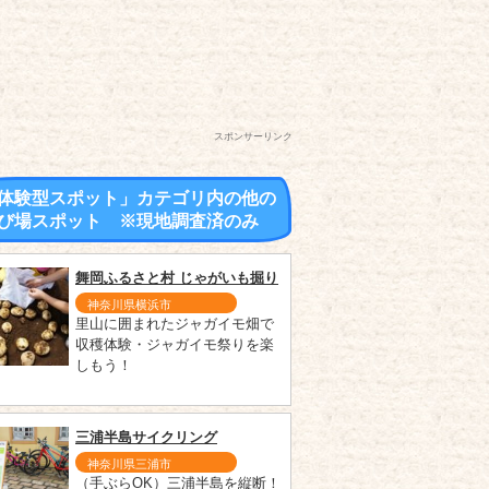
スポンサーリンク
体験型スポット」カテゴリ内の他の
び場スポット ※現地調査済のみ
舞岡ふるさと村 じゃがいも掘り
神奈川県横浜市
里山に囲まれたジャガイモ畑で
収穫体験・ジャガイモ祭りを楽
しもう！
三浦半島サイクリング
神奈川県三浦市
（手ぶらOK）三浦半島を縦断！