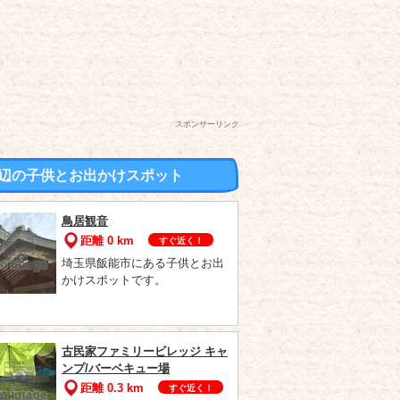
スポンサーリンク
辺の子供とお出かけスポット
鳥居観音
距離 0 km
すぐ近く！
埼玉県飯能市にある子供とお出
かけスポットです。
古民家ファミリービレッジ キャ
ンプ/バーベキュー場
距離 0.3 km
すぐ近く！