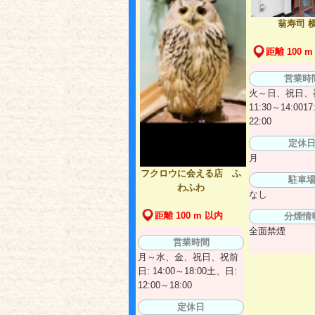
翁寿司 
距離 100 
営業時
火～日、祝日、
11:30～14:0017
22:00
定休
月
フクロウに会える店 ふ
駐車
わふわ
なし
距離 100 m 以内
分煙情
全面禁煙
営業時間
月～水、金、祝日、祝前
日: 14:00～18:00土、日:
12:00～18:00
定休日