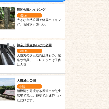
舞岡公園ハイキング
横浜市
大きな自然公園で健康ハイキン
グ。古民家も楽しい。
神奈川県立あいかわ公園
愛甲郡
大迫力のダム放流は見もの。迷
路や遊具、アスレチックは子供
に人気
大磯城山公園
中郡
相模湾が見渡せる展望台や芝生
広場で遊ぶ。茶室でお抹茶もい
ただけます。