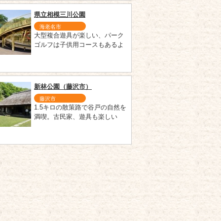
県立相模三川公園
海老名市
大型複合遊具が楽しい、パーク
ゴルフは子供用コースもあるよ
新林公園（藤沢市）
藤沢市
1.5キロの散策路で谷戸の自然を
満喫。古民家、遊具も楽しい