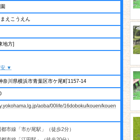
公園
きまえこうえん
東地方]
安 ▼
24 神奈川県横浜市青葉区市ケ尾町1157-14
0
ity.yokohama.lg.jp/aoba/00life/16doboku/kouen/kouen
園都市線「市が尾駅」（徒歩2分）
園都市線「江田駅」（徒歩20分）