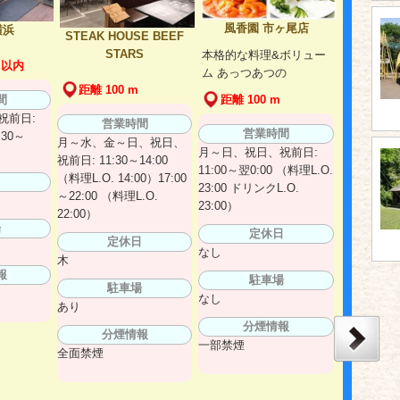
風香園 市ヶ尾店
横浜
STEAK HOUSE BEEF
STARS
本格的な料理&ボリュー
m 以内
ム あっつあつの
距離 100 m
間
距離 100 m
祝前日:
営業時間
営業時間
:30～
月～水、金～日、祝日、
月～日、祝日、祝前日:
祝前日: 11:30～14:00
11:00～翌0:00 （料理L.O.
（料理L.O. 14:00）17:00
日
23:00 ドリンクL.O.
～22:00 （料理L.O.
23:00）
22:00）
場
定休日
定休日
なし
木
報
駐車場
駐車場
なし
あり
分煙情報
分煙情報
一部禁煙
全面禁煙