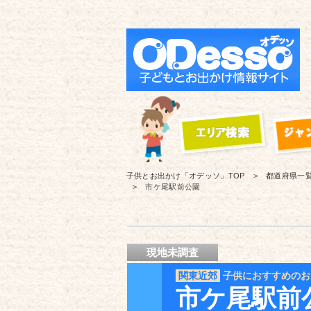
子供とお出かけ「オデッソ」
TOP
都道府県一
市ケ尾駅前公園
現地未調査
関東近郊
子供におすすめのお
市ケ尾駅前