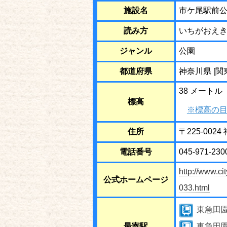
施設名
市ケ尾駅前
読み方
いちがおえ
ジャンル
公園
都道府県
神奈川県 [関
38 メートル
標高
※標高の目
住所
〒225-00
電話番号
045-971-230
http://www.c
公式ホームページ
033.html
東急田
最寄駅
東急田