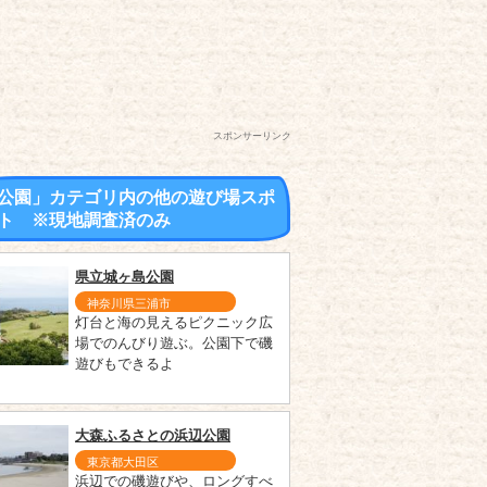
スポンサーリンク
公園」カテゴリ内の他の遊び場スポ
ト ※現地調査済のみ
県立城ヶ島公園
神奈川県三浦市
灯台と海の見えるピクニック広
場でのんびり遊ぶ。公園下で磯
遊びもできるよ
大森ふるさとの浜辺公園
東京都大田区
浜辺での磯遊びや、ロングすべ