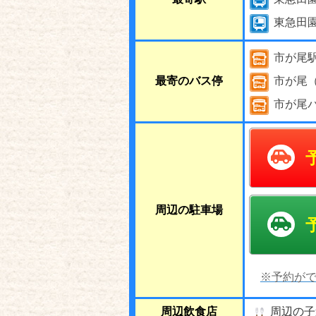
東急田
市が尾
最寄のバス停
市が尾
市が尾
周辺の駐車場
※予約がで
周辺飲食店
周辺の子