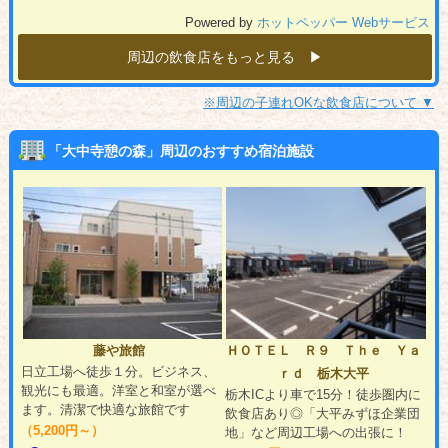
Powered by
ホットペッパー Webサービス
周辺の飲食店をもっと見る ▶︎
※周辺の子連れOKな飲食店について ▼
「大中寺憩の森」周辺のおすすめ宿泊施設
藤や旅館
ＨＯＴＥＬ Ｒ９ Ｔｈｅ Ｙａ
日立工場へ徒歩１分。ビジネス、
ｒｄ 栃木大平
観光にも最適。洋室と和室が選べ
栃木ICより車で15分！徒歩圏内に
ます。清潔で快適な旅館です
飲食店あり◎「大平みずほ企業団
（5,200円～）
地」など周辺工場への出張に！