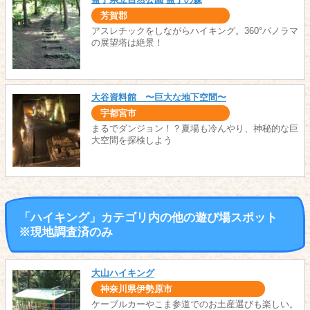
芳賀郡
アスレチックをしながらハイキング。360°パノラマ
の展望塔は絶景！
大谷資料館 〜巨大な地下空間〜
宇都宮市
まるでダンジョン！？夏場も冷んやり、神秘的な巨
大空間を探検しよう
「ハイキング」カテゴリ内の他の遊び場スポット
※現地調査済のみ
大山ハイキング
神奈川県伊勢原市
ケーブルカーやこま参道でのお土産選びも楽しい。