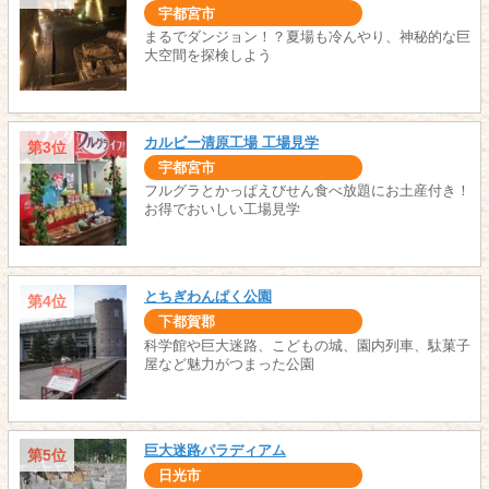
宇都宮市
まるでダンジョン！？夏場も冷んやり、神秘的な巨
大空間を探検しよう
カルビー清原工場 工場見学
第3位
宇都宮市
フルグラとかっぱえびせん食べ放題にお土産付き！
お得でおいしい工場見学
とちぎわんぱく公園
第4位
下都賀郡
科学館や巨大迷路、こどもの城、園内列車、駄菓子
屋など魅力がつまった公園
巨大迷路パラディアム
第5位
日光市