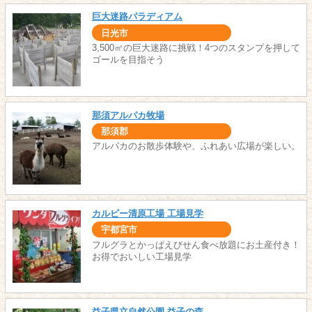
巨大迷路パラディアム
日光市
3,500㎡の巨大迷路に挑戦！4つのスタンプを押して
ゴールを目指そう
那須アルパカ牧場
那須郡
アルパカのお散歩体験や、ふれあい広場が楽しい。
カルビー清原工場 工場見学
宇都宮市
フルグラとかっぱえびせん食べ放題にお土産付き！
お得でおいしい工場見学
益子県立自然公園 益子の森