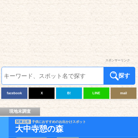
スポンサーリンク
探す
facebook
X
B!
LINE
mail
現地未調査
関東近郊
子供におすすめのお出かけスポット
大中寺憩の森