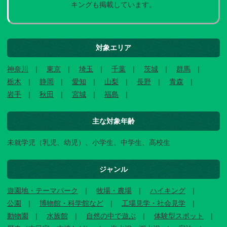
キングも掲載しています。
対象エリア
神奈川
東京
埼玉
千葉
茨城
群馬
栃木
静岡
愛知
山梨
長野
青森
岩手
秋田
宮城
福島
主な対象年齢
未就学児（乳児、幼児）、小学生、中学生、高校生
ジャンル
遊園地・テーマパーク
牧場・農場
ハイキング
公園
博物館・科学館など
工場見学・社会見学
動物園
水族館
自然の中で遊ぶ
体験型スポット