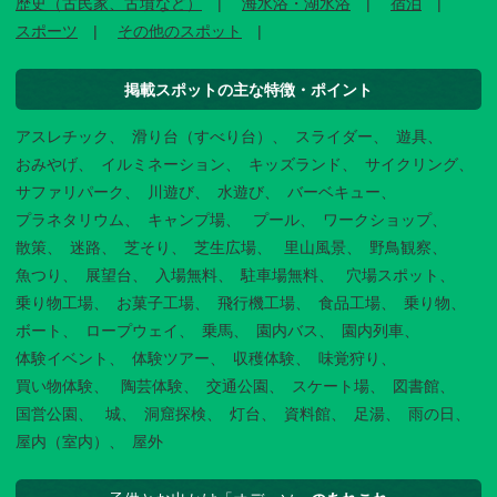
歴史（古民家、古墳など）
海水浴・湖水浴
宿泊
スポーツ
その他のスポット
掲載スポットの主な特徴・ポイント
アスレチック
滑り台（すべり台）
スライダー
遊具
おみやげ
イルミネーション
キッズランド
サイクリング
サファリパーク
川遊び
水遊び
バーベキュー
プラネタリウム
キャンプ場
プール
ワークショップ
散策
迷路
芝そり
芝生広場
里山風景
野鳥観察
魚つり
展望台
入場無料
駐車場無料
穴場スポット
乗り物工場
お菓子工場
飛行機工場
食品工場
乗り物
ボート
ロープウェイ
乗馬
園内バス
園内列車
体験イベント
体験ツアー
収穫体験
味覚狩り
買い物体験
陶芸体験
交通公園
スケート場
図書館
国営公園
城
洞窟探検
灯台
資料館
足湯
雨の日
屋内（室内）
屋外