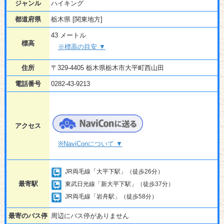
ジャンル
ハイキング
都道府県
栃木県 [関東地方]
43 メートル
標高
※標高の目安 ▼
住所
〒329-4405 栃木県栃木市大平町西山田
電話番号
0282-43-9213
アクセス
※NaviConについて ▼
JR両毛線「大平下駅」（徒歩26分）
最寄駅
東武日光線「新大平下駅」（徒歩37分）
JR両毛線「岩舟駅」（徒歩58分）
最寄のバス停
周辺にバス停がありません