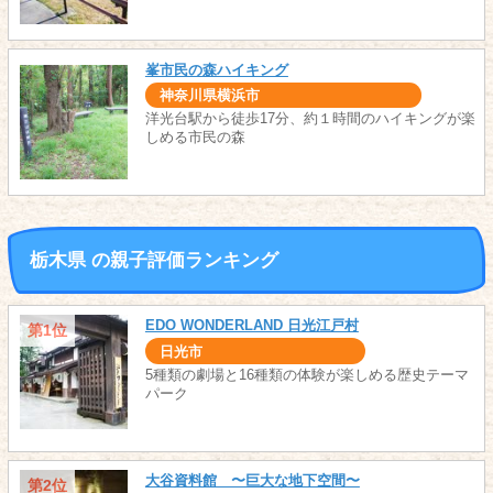
峯市民の森ハイキング
神奈川県横浜市
洋光台駅から徒歩17分、約１時間のハイキングが楽
しめる市民の森
栃木県 の親子評価ランキング
EDO WONDERLAND 日光江戸村
第1位
日光市
5種類の劇場と16種類の体験が楽しめる歴史テーマ
パーク
大谷資料館 〜巨大な地下空間〜
第2位