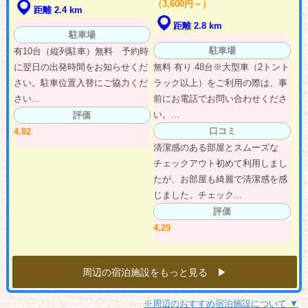
（3,600円～）
距離 2.4 km
距離 2.8 km
駐車場
駐車場
有10台（縦列駐車）無料 予約時
に翌日の出発時間をお知らせくだ
無料 有り 48台※大型車（2トント
さい。駐車位置入替にご協力くだ
ラック以上）をご利用の際は、事
さい...
前にお電話でお問い合わせくださ
い。...
評価
口コミ
4.82
清潔感のある部屋とスムーズな
チェックアウト初めて利用しまし
たが、お部屋も綺麗で清潔感を感
じました。チェック...
評価
4.29
周辺の宿泊施設をもっと見る ▶︎
※周辺のおすすめ宿泊施設について ▼