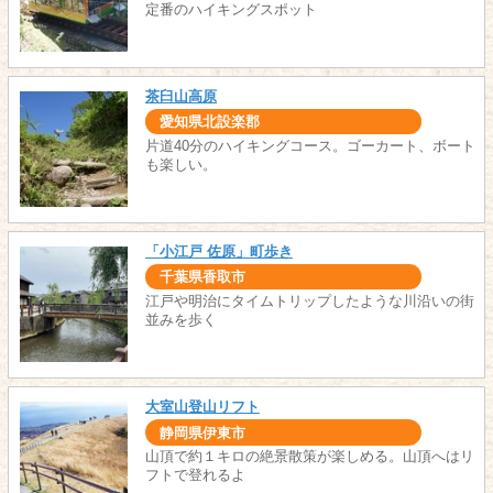
定番のハイキングスポット
茶臼山高原
愛知県北設楽郡
片道40分のハイキングコース。ゴーカート、ボート
も楽しい。
「小江戸 佐原」町歩き
千葉県香取市
江戸や明治にタイムトリップしたような川沿いの街
並みを歩く
大室山登山リフト
静岡県伊東市
山頂で約１キロの絶景散策が楽しめる。山頂へはリ
フトで登れるよ