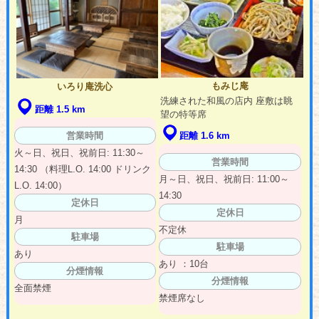
もみじ庵
いろり庵洗心
洗練された和風の店内 座敷は眺
距離 1.5 km
望の特等席
距離 1.6 km
営業時間
火～日、祝日、祝前日: 11:30～
営業時間
14:30 （料理L.O. 14:00 ドリンク
月～日、祝日、祝前日: 11:00～
L.O. 14:00）
14:30
定休日
定休日
月
不定休
駐車場
駐車場
あり
あり ：10台
分煙情報
分煙情報
全面禁煙
禁煙席なし