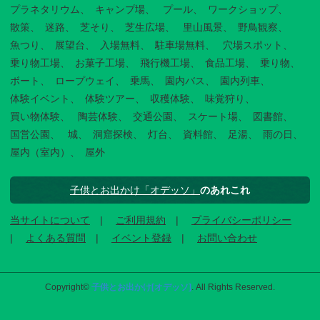
プラネタリウム
キャンプ場
プール
ワークショップ
散策
迷路
芝そり
芝生広場
里山風景
野鳥観察
魚つり
展望台
入場無料
駐車場無料
穴場スポット
乗り物工場
お菓子工場
飛行機工場
食品工場
乗り物
ボート
ロープウェイ
乗馬
園内バス
園内列車
体験イベント
体験ツアー
収穫体験
味覚狩り
買い物体験
陶芸体験
交通公園
スケート場
図書館
国営公園
城
洞窟探検
灯台
資料館
足湯
雨の日
屋内（室内）
屋外
子供とお出かけ「オデッソ」
のあれこれ
当サイトについて
ご利用規約
プライバシーポリシー
よくある質問
イベント登録
お問い合わせ
Copyright©
子供とお出かけ[オデッソ]
. All Rights Reserved.