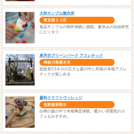
大和サンプル製作所
東京都２３区
食品サンプルの制作体験に挑戦。夏休みの自由研究
にピッタリ
東丹沢グリーンパーク アスレチック
神奈川県厚木市
総延長3.5キロの広大な森の中に40基の本格アスレ
チックが楽しめる
蓼科クラフトヴィレッジ
長野県茅野市
白樺の森の中で本格陶芸体験。暖かい雰囲気のカ
フェもおすすめ。