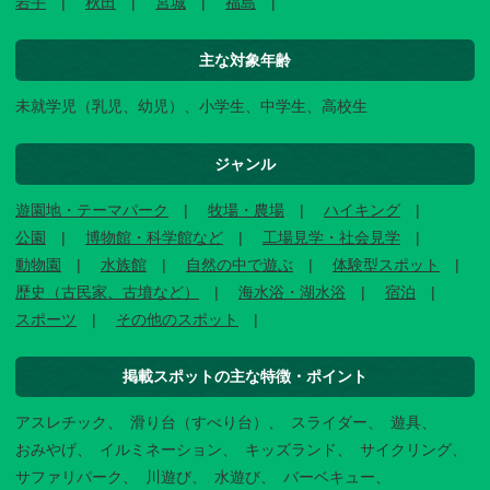
岩手
秋田
宮城
福島
主な対象年齢
未就学児（乳児、幼児）、小学生、中学生、高校生
ジャンル
遊園地・テーマパーク
牧場・農場
ハイキング
公園
博物館・科学館など
工場見学・社会見学
動物園
水族館
自然の中で遊ぶ
体験型スポット
歴史（古民家、古墳など）
海水浴・湖水浴
宿泊
スポーツ
その他のスポット
掲載スポットの主な特徴・ポイント
アスレチック
滑り台（すべり台）
スライダー
遊具
おみやげ
イルミネーション
キッズランド
サイクリング
サファリパーク
川遊び
水遊び
バーベキュー