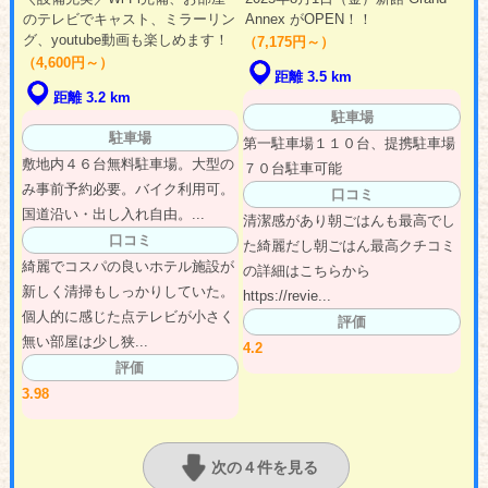
のテレビでキャスト、ミラーリン
Annex がOPEN！！
グ、youtube動画も楽しめます！
（7,175円～）
（4,600円～）
距離 3.5 km
距離 3.2 km
駐車場
駐車場
第一駐車場１１０台、提携駐車場
敷地内４６台無料駐車場。大型の
７０台駐車可能
み事前予約必要。バイク利用可。
口コミ
国道沿い・出し入れ自由。...
清潔感があり朝ごはんも最高でし
口コミ
た綺麗だし朝ごはん最高クチコミ
綺麗でコスパの良いホテル施設が
の詳細はこちらから
新しく清掃もしっかりしていた。
https://revie...
個人的に感じた点テレビが小さく
評価
無い部屋は少し狭...
4.2
評価
3.98
次の４件を見る