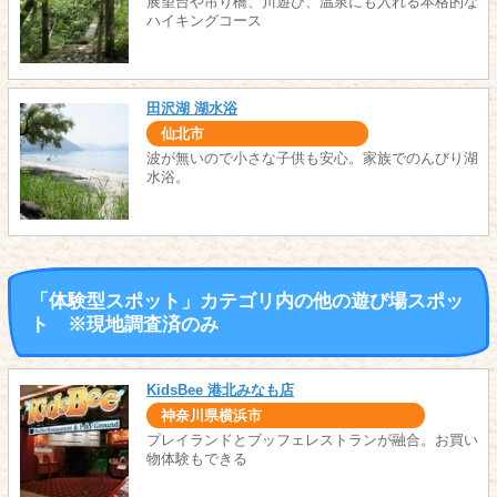
展望台や吊り橋、川遊び、温泉にも入れる本格的な
ハイキングコース
田沢湖 湖水浴
仙北市
波が無いので小さな子供も安心。家族でのんびり湖
水浴。
「体験型スポット」カテゴリ内の他の遊び場スポッ
ト ※現地調査済のみ
KidsBee 港北みなも店
神奈川県横浜市
プレイランドとブッフェレストランが融合。お買い
物体験もできる