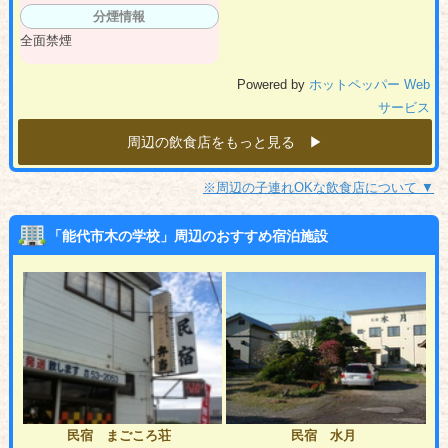
分煙情報
全面禁煙
Powered by
ホットペッパー Web
サービス
周辺の飲食店をもっと見る ▶︎
※周辺の子連れOKな飲食店について ▼
「能代市木の学校」周辺のおすすめ宿泊施設
民宿 まごころ荘
民宿 水月