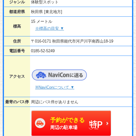
ジャンル
体験型スポット
都道府県
秋田県 [東北地方]
15 メートル
標高
※標高の目安 ▼
住所
〒016-0171 秋田県能代市河戸川字南西山18-19
電話番号
0185-52-5249
アクセス
※NaviConについて ▼
最寄のバス停
周辺にバス停がありません
予約ができる
周辺の駐車場