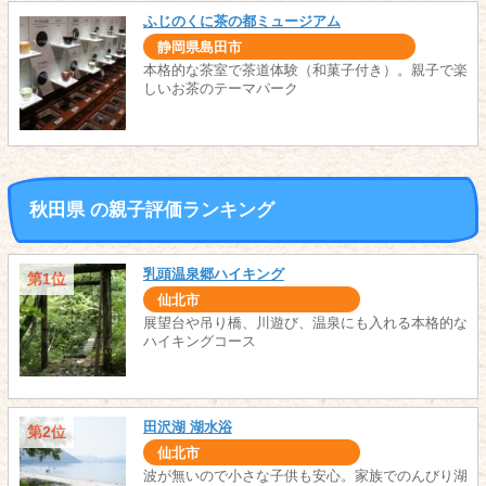
ふじのくに茶の都ミュージアム
静岡県島田市
本格的な茶室で茶道体験（和菓子付き）。親子で楽
しいお茶のテーマパーク
秋田県 の親子評価ランキング
乳頭温泉郷ハイキング
第1位
仙北市
展望台や吊り橋、川遊び、温泉にも入れる本格的な
ハイキングコース
田沢湖 湖水浴
第2位
仙北市
波が無いので小さな子供も安心。家族でのんびり湖