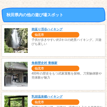
秋田県内の他の遊び場スポット
抱返り渓谷ハイキング
仙北市
子供が歩きやすい約3キロの絶景ハイキング。川遊
びも楽しい
角館歴史村 青柳家
仙北市
400年の歴史をもつ武家屋敷を探検。刀実触体験や
兜体験が魅力
乳頭温泉郷ハイキング
仙北市