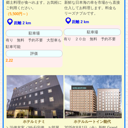
郷土料理が食べれます。お気軽に
新鮮な日本海の幸を市場から直接
ご利用ください。
仕入してお料理します。料金も
リーズナブルです。
（5,500円～）
距離 2 km
距離 2 km
駐車場
駐車場
有り ２０台 無料 予約不要
有り 無料 予約不要 大型車も
駐車可能
評価
2.22
ホテルミナミ
ホテルルートイン能代
＼設備充実／Wi-Fi完備、お部屋
2025年8月1日（金）新館 Grand