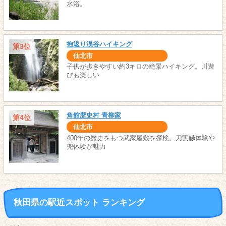
水浴。
抱返り渓谷ハイキング
第3位
仙北市
子供が歩きやすい約3キロの絶景ハイキング。川遊
びも楽しい
角館歴史村 青柳家
第4位
仙北市
400年の歴史をもつ武家屋敷を探検。刀実触体験や
兜体験が魅力
秋田県の駅近スポット ランキング