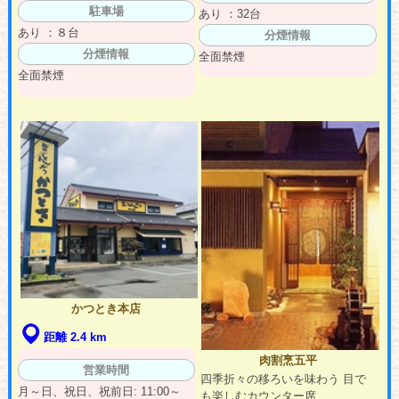
駐車場
あり ：32台
あり ：８台
分煙情報
分煙情報
全面禁煙
全面禁煙
かつとき本店
距離 2.4 km
肉割烹五平
営業時間
四季折々の移ろいを味わう 目で
月～日、祝日、祝前日: 11:00～
も楽しむカウンター席