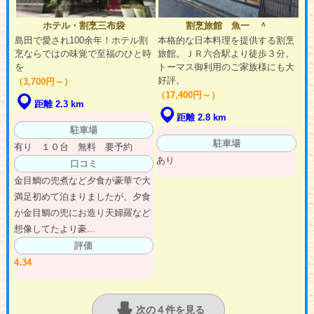
ホテル・割烹三布袋
割烹旅館 魚一 ＾
島田で愛され100余年！ホテル割
本格的な日本料理を提供する割烹
烹ならではの味覚で至福のひと時
旅館。ＪＲ六合駅より徒歩３分。
を
トーマス御利用のご家族様にも大
好評。
（3,700円～）
（17,400円～）
距離 2.3 km
距離 2.8 km
駐車場
駐車場
有り １０台 無料 要予約
あり
口コミ
金目鯛の兜煮など夕食が豪華で大
満足初めて泊まりましたが、夕食
が金目鯛の兜にお造り天婦羅など
想像してたより豪...
評価
4.34
次の４件を見る