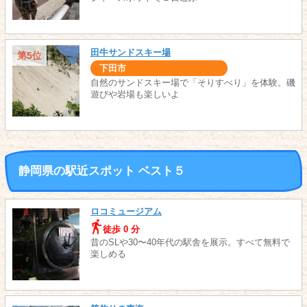
田牛サンドスキー場
第5位
下田市
自然のサンドスキー場で「そりすべり」を体験。磯
遊びや岩場も楽しいよ
静岡県の駅近スポット ベスト５
ロコミュージアム
徒歩 0 分
昔のSLや30〜40年代の駅舎を展示。すべて無料で
楽しめる