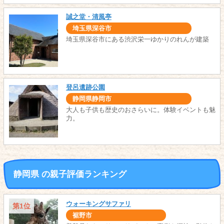
誠之堂・清風亭
埼玉県深谷市
埼玉県深谷市にある渋沢栄一ゆかりのれんが建築
登呂遺跡公園
静岡県静岡市
大人も子供も歴史のおさらいに。体験イベントも魅
力。
静岡県 の親子評価ランキング
ウォーキングサファリ
第1位
裾野市