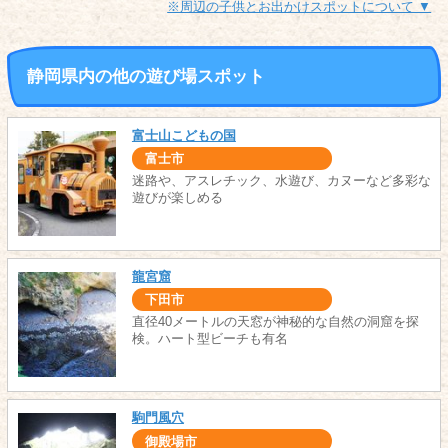
※周辺の子供とお出かけスポットについて ▼
静岡県内の他の遊び場スポット
富士山こどもの国
富士市
迷路や、アスレチック、水遊び、カヌーなど多彩な
遊びが楽しめる
龍宮窟
下田市
直径40メートルの天窓が神秘的な自然の洞窟を探
検。ハート型ビーチも有名
駒門風穴
御殿場市