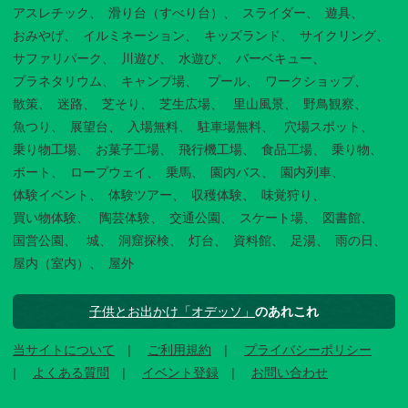
アスレチック
滑り台（すべり台）
スライダー
遊具
おみやげ
イルミネーション
キッズランド
サイクリング
サファリパーク
川遊び
水遊び
バーベキュー
プラネタリウム
キャンプ場
プール
ワークショップ
散策
迷路
芝そり
芝生広場
里山風景
野鳥観察
魚つり
展望台
入場無料
駐車場無料
穴場スポット
乗り物工場
お菓子工場
飛行機工場
食品工場
乗り物
ボート
ロープウェイ
乗馬
園内バス
園内列車
体験イベント
体験ツアー
収穫体験
味覚狩り
買い物体験
陶芸体験
交通公園
スケート場
図書館
国営公園
城
洞窟探検
灯台
資料館
足湯
雨の日
屋内（室内）
屋外
子供とお出かけ「オデッソ」
のあれこれ
当サイトについて
ご利用規約
プライバシーポリシー
よくある質問
イベント登録
お問い合わせ