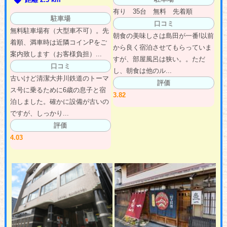
有り 35台 無料 先着順
駐車場
口コミ
無料駐車場有（大型車不可）。先
朝食の美味しさは島田が一番!以前
着順、満車時は近隣コインPをご
から良く宿泊させてもらっていま
案内致します（お客様負担）...
すが、部屋風呂は狭い。。ただ
口コミ
し、朝食は他のル...
古いけど清潔大井川鉄道のトーマ
評価
ス号に乗るために6歳の息子と宿
3.82
泊しました。確かに設備が古いの
ですが、しっかり...
評価
4.03