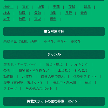
神奈川
東京
埼玉
千葉
茨城
群馬
栃木
静岡
愛知
山梨
長野
青森
岩手
秋田
宮城
福島
主な対象年齢
未就学児（乳児、幼児）、小学生、中学生、高校生
ジャンル
遊園地・テーマパーク
牧場・農場
ハイキング
公園
博物館・科学館など
工場見学・社会見学
動物園
水族館
自然の中で遊ぶ
体験型スポット
歴史（古民家、古墳など）
海水浴・湖水浴
宿泊
スポーツ
その他のスポット
掲載スポットの主な特徴・ポイント