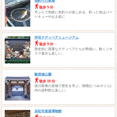
筏釣りの東海
徒歩 5 分
手ぶらで気軽に魚釣りが楽しめる。釣った魚はバー
ベキューやお土産に
伊豆テディベアミュージアム
徒歩 9 分
歴史的に貴重なテディベアたちが勢揃い。動くジオ
ラマ展示も楽しい。
駿府城公園
徒歩 10 分
徳川家康の居城で歴史を学ぶ。巽櫓(たつみやぐら)
内の資料館も楽しい。
浜松市楽器博物館