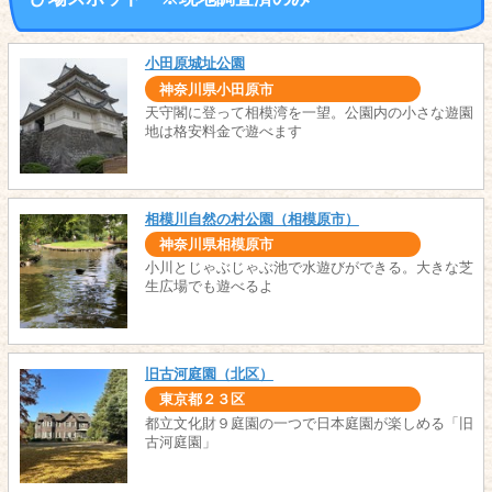
小田原城址公園
神奈川県小田原市
天守閣に登って相模湾を一望。公園内の小さな遊園
地は格安料金で遊べます
相模川自然の村公園（相模原市）
神奈川県相模原市
小川とじゃぶじゃぶ池で水遊びができる。大きな芝
生広場でも遊べるよ
旧古河庭園（北区）
東京都２３区
都立文化財９庭園の一つで日本庭園が楽しめる「旧
古河庭園」