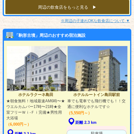
周辺の飲食店をもっと見る ▶︎
※周辺の子連れOKな飲食店について ▼
「駒形古墳」周辺のおすすめ宿泊施設
ホテルラクーネ島田
ホテルルートイン島田駅前
★朝食無料！地域最速AM6時〜★
車でも電車でも飛行機でも！！交
ウエルカムバー17時〜21時★全
通に便利なホテルです☆
室フリーＷｉ-Ｆｉ完備★男性用
（5,550円～）
大浴場
距離 2.3 km
（6,000円～）
駐車場
距離 2.3 km