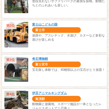
普段見れないサファリパークの裏側を探検。動物た
ちとのふれあいも楽しい。
富士山こどもの国
第2位
富士市
迷路や、アスレチック、水遊び、カヌーなど多彩な
遊びが楽しめる
奇石博物館
第3位
富士宮市
宝石探し体験では、40種類以上の宝石がとり放題！
伊豆アニマルキングダム
第4位
賀茂郡
動物園と遊園地、スポーツ施設が一体となったレ
ジャースポットで１日遊ぶ