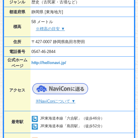
ジャンル
歴史（古民家・古墳など）
都道府県
静岡県 [東海地方]
58 メートル
標高
※標高の目安 ▼
住所
〒427-0007 静岡県島田市野田
電話番号
0547-46-2844
公式ホーム
http://hellonavi.jp/
ページ
アクセス
※NaviConについて ▼
JR東海道本線「六合駅」（徒歩46分）
最寄駅
JR東海道本線「島田駅」（徒歩52分）