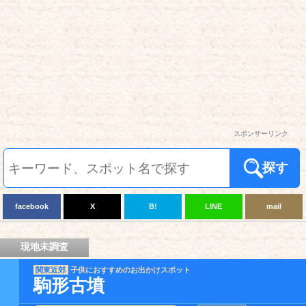
スポンサーリンク
探す
facebook
X
B!
LINE
mail
現地未調査
関東近郊
子供におすすめのお出かけスポット
駒形古墳