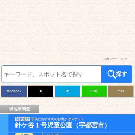
スポンサーリンク
探す
facebook
X
B!
LINE
mail
現地未調査
関東近郊
子供におすすめのお出かけスポット
針ケ谷１号児童公園（宇都宮市）