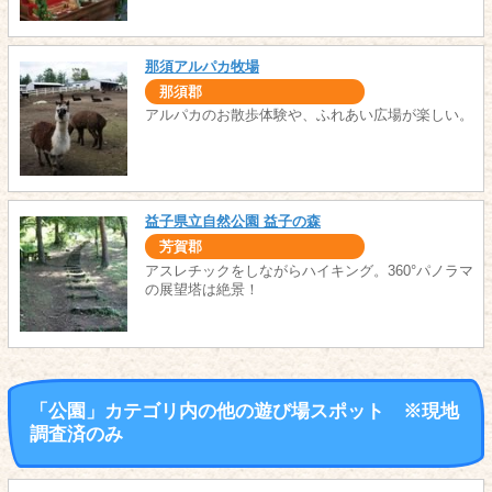
那須アルパカ牧場
那須郡
アルパカのお散歩体験や、ふれあい広場が楽しい。
益子県立自然公園 益子の森
芳賀郡
アスレチックをしながらハイキング。360°パノラマ
の展望塔は絶景！
「公園」カテゴリ内の他の遊び場スポット ※現地
調査済のみ