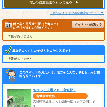
周辺の宿泊施設をもっと見る ▶︎
※周辺のおすすめ宿泊施設について ▼
針ケ谷１号児童公園（宇都宮市）
イベントを登録する
の子供が楽しい関連イベント
情報がありません
最近チェックした子供とお出かけスポット
情報がありません
このスポットを見た人は、他にもこんな子供とお出かけ情
報を見ています
ちびっこ広場２０（宮城郡）
宮城県宮城郡
宮城県宮城郡にある都市公園（街区公園）で
す。