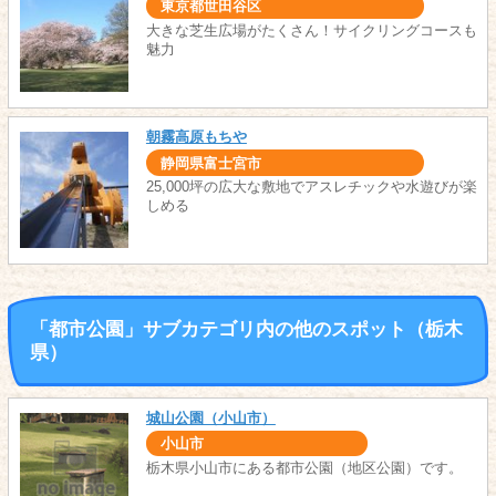
東京都世田谷区
大きな芝生広場がたくさん！サイクリングコースも
魅力
朝霧高原もちや
静岡県富士宮市
25,000坪の広大な敷地でアスレチックや水遊びが楽
しめる
「都市公園」サブカテゴリ内の他のスポット（栃木
県）
城山公園（小山市）
小山市
栃木県小山市にある都市公園（地区公園）です。