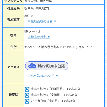
サブカテゴリ
都市公園、街区公園
都道府県
栃木県 [関東地方]
899 ㎡
敷地面積
※敷地面積の目安 ▼
89 メートル
標高
※標高の目安 ▼
住所
〒321-0137 栃木県宇都宮市針ケ谷１丁目５−１７
アクセス
※NaviConについて ▼
東武宇都宮線「西川田駅」（徒歩33分）
最寄駅
東武宇都宮線「安塚駅」（徒歩34分）
JR宇都宮線「雀宮駅」（徒歩36分）