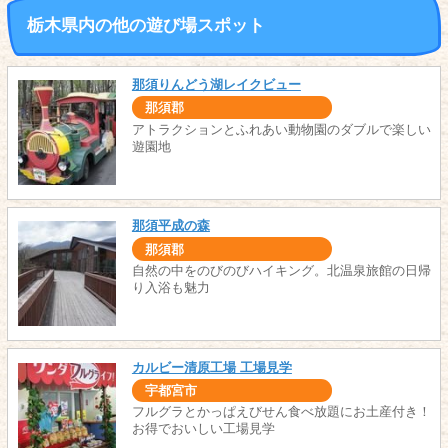
栃木県内の他の遊び場スポット
那須りんどう湖レイクビュー
那須郡
アトラクションとふれあい動物園のダブルで楽しい
遊園地
那須平成の森
那須郡
自然の中をのびのびハイキング。北温泉旅館の日帰
り入浴も魅力
カルビー清原工場 工場見学
宇都宮市
フルグラとかっぱえびせん食べ放題にお土産付き！
お得でおいしい工場見学