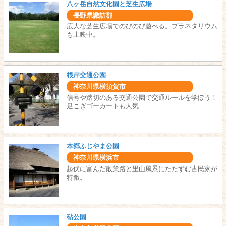
八ヶ岳自然文化園と芝生広場
長野県諏訪郡
広大な芝生広場でのびのび遊べる。プラネタリウム
も上映中。
根岸交通公園
神奈川県横須賀市
信号や踏切のある交通公園で交通ルールを学ぼう！
足こぎゴーカートも人気
本郷ふじやま公園
神奈川県横浜市
起伏に富んだ散策路と里山風景にたたずむ古民家が
特徴。
砧公園