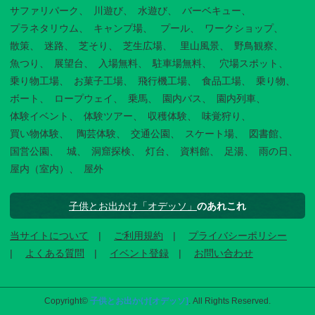
サファリパーク
川遊び
水遊び
バーベキュー
プラネタリウム
キャンプ場
プール
ワークショップ
散策
迷路
芝そり
芝生広場
里山風景
野鳥観察
魚つり
展望台
入場無料
駐車場無料
穴場スポット
乗り物工場
お菓子工場
飛行機工場
食品工場
乗り物
ボート
ロープウェイ
乗馬
園内バス
園内列車
体験イベント
体験ツアー
収穫体験
味覚狩り
買い物体験
陶芸体験
交通公園
スケート場
図書館
国営公園
城
洞窟探検
灯台
資料館
足湯
雨の日
屋内（室内）
屋外
子供とお出かけ「オデッソ」
のあれこれ
当サイトについて
ご利用規約
プライバシーポリシー
よくある質問
イベント登録
お問い合わせ
Copyright©
子供とお出かけ[オデッソ]
. All Rights Reserved.