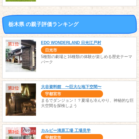
栃木県 の親子評価ランキング
EDO WONDERLAND 日光江戸村
第1位
日光市
5種類の劇場と16種類の体験が楽しめる歴史テーマ
パーク
大谷資料館 〜巨大な地下空間〜
第2位
宇都宮市
まるでダンジョン！？夏場も冷んやり、神秘的な巨
大空間を探検しよう
カルビー清原工場 工場見学
第3位
宇都宮市