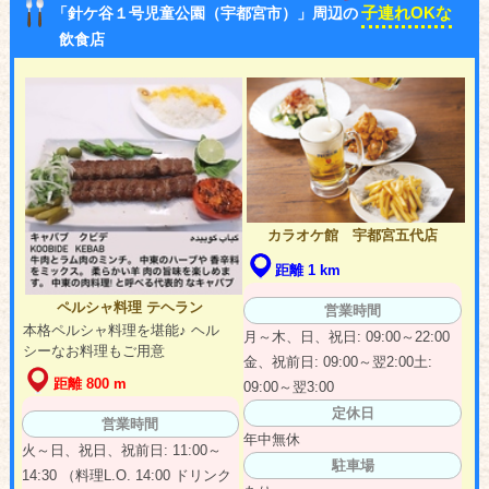
子連れOKな
「針ケ谷１号児童公園（宇都宮市）」周辺の
飲食店
カラオケ館 宇都宮五代店
距離 1 km
ペルシャ料理 テヘラン
営業時間
本格ペルシャ料理を堪能♪ ヘル
月～木、日、祝日: 09:00～22:00
シーなお料理もご用意
金、祝前日: 09:00～翌2:00土:
距離 800 m
09:00～翌3:00
定休日
営業時間
年中無休
火～日、祝日、祝前日: 11:00～
駐車場
14:30 （料理L.O. 14:00 ドリンク