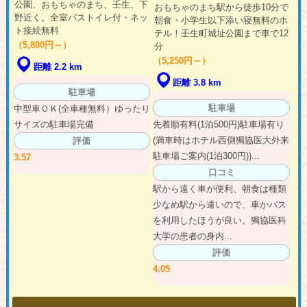
公園、おもちゃのまち、壬生、下
おもちゃのまち駅から徒歩10分で
野近く。全室バストイレ付・ネッ
朝食・小学生以下添い寝無料のホ
ト接続無料
テル！壬生町城址公園まで車で12
（5,800円～）
分
（5,250円～）
距離 2.2 km
距離 3.8 km
駐車場
駐車場
中型車ＯＫ(全車種無料）ゆったり
サイズの駐車場完備
先着順有料(1泊500円)駐車場有り
(満車時はホテル西側獨協医大外来
評価
駐車場ご案内(1泊300円))...
3.57
口コミ
駅から遠く車が便利、朝食は種類
少なめ駅から遠いので、車かバス
を利用したほうが良い。獨協医科
大学の患者の身内...
評価
4.05