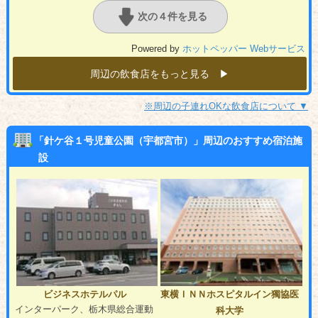
次の４件を見る
Powered by
ホットペッパー Webサービス
周辺の飲食店をもっと見る ▶︎
※周辺の子連れOKな飲食店について ▼
「針ケ谷１号児童公園（宇都宮市）」周辺のおすすめ宿泊施
設
ビジネスホテルパル
東横ＩＮＮホスピタルイン獨協医
インターパーク、栃木県総合運動
科大学