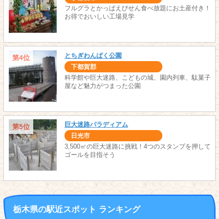
フルグラとかっぱえびせん食べ放題にお土産付き！
お得でおいしい工場見学
とちぎわんぱく公園
第4位
下都賀郡
科学館や巨大迷路、こどもの城、園内列車、駄菓子
屋など魅力がつまった公園
巨大迷路パラディアム
第5位
日光市
3,500㎡の巨大迷路に挑戦！4つのスタンプを押して
ゴールを目指そう
栃木県の駅近スポット ランキング