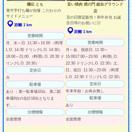
麺伝 とも
旨い焼肉 虎の門 総合グラウンド
青竹手打ち麺が自慢 こだわりの
店
サイドメニュー
丑の日限定販売！和牛弁当 お誕
生日等のお祝いに◎
距離 1 km
距離 1 km
営業時間
営業時間
月、水～日: 11:30～15:00 （料理
L.O. 14:30 ドリンクL.O. 14:30）
月～金、祝前日: 11:30～
18:00～21:00 （料理L.O. 20:30 ド
15:0017:00～23:00 （料理L.O.
リンクL.O. 20:30）
22:30 ドリンクL.O. 22:30）土、
日、祝日: 11:30～23:00 （料理
定休日
L.O. 22:30 ドリンクL.O. 22:30）
火
定休日
駐車場
年末年始：お休み無し
あり ：第一駐車場10台、第二駐
駐車場
車場8台の合計18台となりま
す。...
あり
分煙情報
分煙情報
全面禁煙
全面禁煙