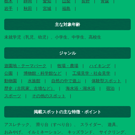
栃木
静岡
愛知
山梨
長野
青森
岩手
秋田
宮城
福島
主な対象年齢
未就学児（乳児、幼児）、小学生、中学生、高校生
ジャンル
遊園地・テーマパーク
牧場・農場
ハイキング
公園
博物館・科学館など
工場見学・社会見学
動物園
水族館
自然の中で遊ぶ
体験型スポット
歴史（古民家、古墳など）
海水浴・湖水浴
宿泊
スポーツ
その他のスポット
掲載スポットの主な特徴・ポイント
アスレチック
滑り台（すべり台）
スライダー
遊具
おみやげ
イルミネーション
キッズランド
サイクリング