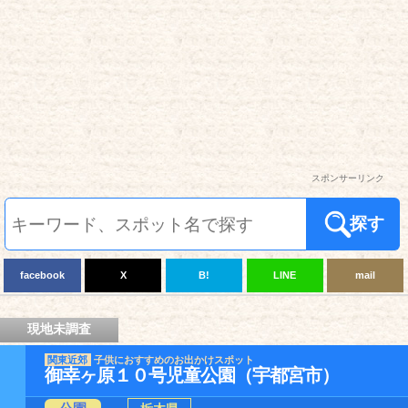
スポンサーリンク
探す
facebook
X
B!
LINE
mail
現地未調査
関東近郊
子供におすすめのお出かけスポット
御幸ヶ原１０号児童公園（宇都宮市）