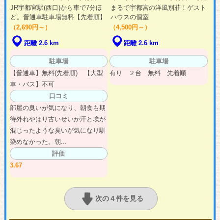
JR宇都宮駅(西口)から車で7分ほ
まるで宇都宮の洋風別荘！ゲスト
ど。普通車駐車場無料【先着順】
ハウスの個室
（2,690円～）
（4,500円～）
距離 2.6 km
距離 2.6 km
駐車場
駐車場
【普通車】無料(先着順) 【大型
有り ２台 無料 先着順
車・バス】不可
口コミ
部屋の臭いが気になり、朝食も期
待外れやはり古いせいか汗と埃が
混じったような臭いが気になり馴
染めなかった。朝...
評価
3.67
次の４件を見る