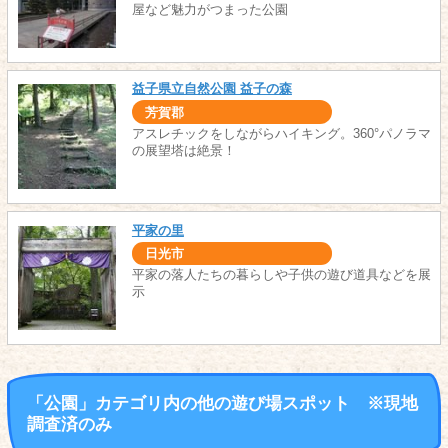
屋など魅力がつまった公園
益子県立自然公園 益子の森
芳賀郡
アスレチックをしながらハイキング。360°パノラマ
の展望塔は絶景！
平家の里
日光市
平家の落人たちの暮らしや子供の遊び道具などを展
示
「公園」カテゴリ内の他の遊び場スポット ※現地
調査済のみ