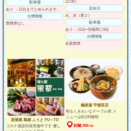
22:00）
駐車場
定休日
あり ：12台までとめられます。
火、水（第２）
分煙情報
駐車場
禁煙席なし
あり ：12台+別場所に8台
分煙情報
全面禁煙
極楽湯 宇都宮店
明るくきれいなテーブル席 メ
ニューは約100種類
居酒屋 風都 ふうと FU～TO
距離 500 m
コロナ感染対策実施中です 優し