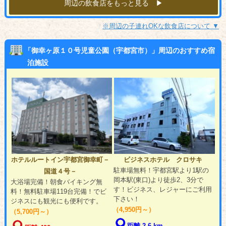
周辺の飲食店をもっと見る ▶︎
※周辺の子連れOKな飲食店について ▼
「御幸ヶ原１０号児童公園（宇都宮市）」周辺のおすすめ宿
泊施設
ホテルルートイン宇都宮御幸町－
ビジネスホテル クロサキ
駐車場無料！宇都宮駅より1駅の
国道４号－
岡本駅(東口)より徒歩2、3分で
大浴場完備！朝食バイキング無
す！ビジネス、レジャーにご利用
料！無料駐車場119台完備！でビ
下さい！
ジネスにも観光にも便利です。
（4,950円～）
（5,700円～）
距離 2.6 km