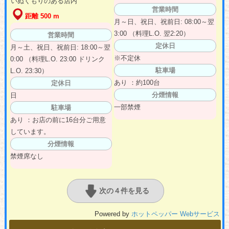
いぬくもりのある店内
営業時間
距離 500 m
月～日、祝日、祝前日: 08:00～翌
3:00 （料理L.O. 翌2:20）
営業時間
定休日
月～土、祝日、祝前日: 18:00～翌
※不定休
0:00 （料理L.O. 23:00 ドリンク
駐車場
L.O. 23:30）
あり ：約100台
定休日
分煙情報
日
一部禁煙
駐車場
あり ：お店の前に16台分ご用意
しています。
分煙情報
禁煙席なし
次の４件を見る
Powered by
ホットペッパー Webサービス