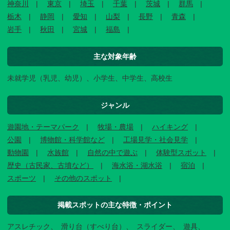
神奈川
東京
埼玉
千葉
茨城
群馬
栃木
静岡
愛知
山梨
長野
青森
岩手
秋田
宮城
福島
主な対象年齢
未就学児（乳児、幼児）、小学生、中学生、高校生
ジャンル
遊園地・テーマパーク
牧場・農場
ハイキング
公園
博物館・科学館など
工場見学・社会見学
動物園
水族館
自然の中で遊ぶ
体験型スポット
歴史（古民家、古墳など）
海水浴・湖水浴
宿泊
スポーツ
その他のスポット
掲載スポットの主な特徴・ポイント
アスレチック
滑り台（すべり台）
スライダー
遊具