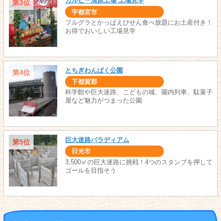
カルビー清原工場 工場見学
第3位
宇都宮市
フルグラとかっぱえびせん食べ放題にお土産付き！
お得でおいしい工場見学
とちぎわんぱく公園
第4位
下都賀郡
科学館や巨大迷路、こどもの城、園内列車、駄菓子
屋など魅力がつまった公園
巨大迷路パラディアム
第5位
日光市
3,500㎡の巨大迷路に挑戦！4つのスタンプを押して
ゴールを目指そう