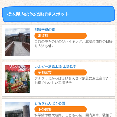
栃木県内の他の遊び場スポット
那須平成の森
那須郡
自然の中をのびのびハイキング。北温泉旅館の日帰
り入浴も魅力
カルビー清原工場 工場見学
宇都宮市
フルグラとかっぱえびせん食べ放題にお土産付き！
お得でおいしい工場見学
とちぎわんぱく公園
下都賀郡
科学館や巨大迷路、こどもの城、園内列車、駄菓子