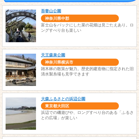
吾妻山公園
神奈川県中郡
富士山をバックにした菜の花畑は見ごたえあり。ロ
ングすべり台も楽しい
天王森泉公園
神奈川県横浜市
雑木林の散策が魅力。歴史的建造物に指定された旧
清水製糸場も見学できます
大森ふるさとの浜辺公園
東京都大田区
浜辺での磯遊びや、ロングすべり台のある「ふるさ
との広場」が楽しい