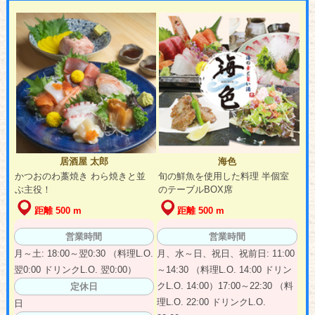
居酒屋 太郎
海色
かつおのわ藁焼き わら焼きと並
旬の鮮魚を使用した料理 半個室
ぶ主役！
のテーブルBOX席
距離 500 m
距離 500 m
営業時間
営業時間
月～土: 18:00～翌0:30 （料理L.O.
月、水～日、祝日、祝前日: 11:00
翌0:00 ドリンクL.O. 翌0:00）
～14:30 （料理L.O. 14:00 ドリン
クL.O. 14:00）17:00～22:30 （料
定休日
理L.O. 22:00 ドリンクL.O.
日