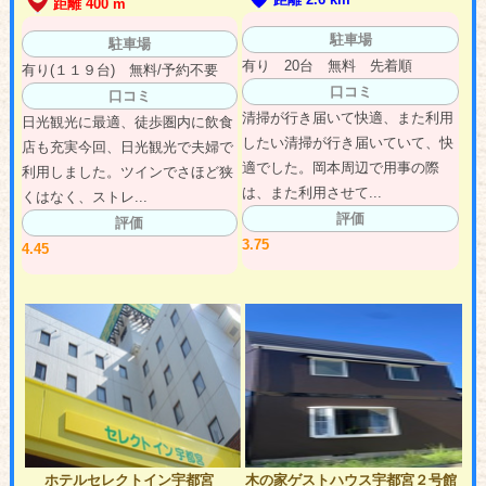
距離 400 m
駐車場
駐車場
有り 20台 無料 先着順
有り(１１９台) 無料/予約不要
口コミ
口コミ
清掃が行き届いて快適、また利用
日光観光に最適、徒歩圏内に飲食
したい清掃が行き届いていて、快
店も充実今回、日光観光で夫婦で
適でした。岡本周辺で用事の際
利用しました。ツインでさほど狭
は、また利用させて...
くはなく、ストレ...
評価
評価
3.75
4.45
ホテルセレクトイン宇都宮
木の家ゲストハウス宇都宮２号館