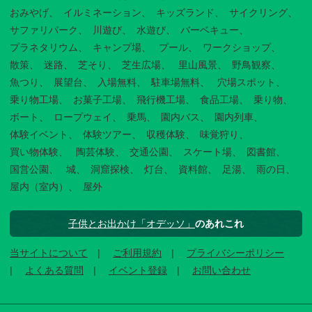
おみやげ
イルミネーション
キッズランド
サイクリング
サファリパーク
川遊び
水遊び
バーベキュー
プラネタリウム
キャンプ場
プール
ワークショップ
散策
迷路
芝そり
芝生広場
里山風景
野鳥観察
魚つり
展望台
入場無料
駐車場無料
穴場スポット
乗り物工場
お菓子工場
飛行機工場
食品工場
乗り物
ボート
ロープウェイ
乗馬
園内バス
園内列車
体験イベント
体験ツアー
収穫体験
味覚狩り
買い物体験
陶芸体験
交通公園
スケート場
図書館
国営公園
城
洞窟探検
灯台
資料館
足湯
雨の日
屋内（室内）
屋外
子供とお出かけ「オデッソ」
のあれこれ
当サイトについて
ご利用規約
プライバシーポリシー
よくある質問
イベント登録
お問い合わせ