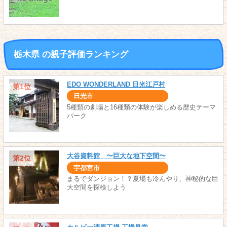
栃木県 の親子評価ランキング
EDO WONDERLAND 日光江戸村
第1位
日光市
5種類の劇場と16種類の体験が楽しめる歴史テーマ
パーク
大谷資料館 〜巨大な地下空間〜
第2位
宇都宮市
まるでダンジョン！？夏場も冷んやり、神秘的な巨
大空間を探検しよう