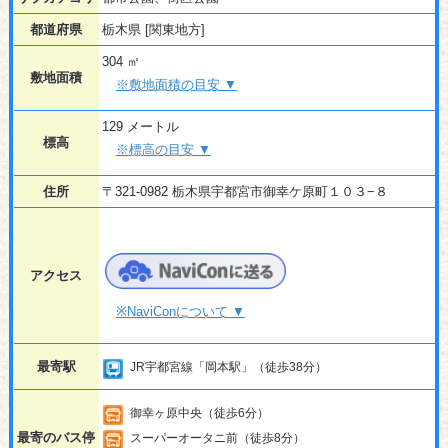
都道府県
栃木県 [関東地方]
304 ㎡
敷地面積
※敷地面積の目安 ▼
129 メートル
標高
※標高の目安 ▼
住所
〒321-0982 栃木県宇都宮市御幸ケ原町１０３−８
アクセス
※NaviConについて ▼
最寄駅
JR宇都宮線「岡本駅」（徒歩38分）
御幸ヶ原中央（徒歩6分）
最寄のバス停
スーパーオータニ前（徒歩8分）