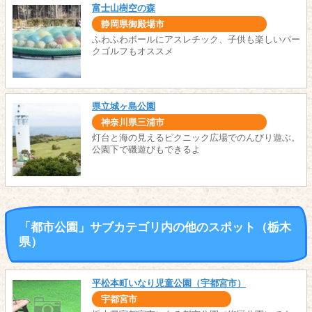
富士山樹空の森
静岡県御殿場市
ふわふわボールにアスレチック、子供も楽しいパー
クゴルフもオススメ
県立城ヶ島公園
神奈川県三浦市
灯台と海の見えるピクニック広場でのんびり遊ぶ。
公園下で磯遊びもできるよ
「都市公園」サブカテゴリ内の他のスポット（栃木
県）
平松本町いなり児童公園（宇都宮市）
宇都宮市