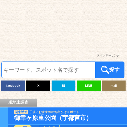
スポンサーリンク
探す
facebook
X
B!
LINE
mail
現地未調査
関東近郊
子供におすすめのお出かけスポット
御幸ヶ原重公園（宇都宮市）