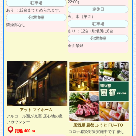
22:00）
駐車場
定休日
あり ：12台までとめられます。
火、水（第２）
分煙情報
駐車場
禁煙席なし
あり ：12台+別場所に8台
分煙情報
全面禁煙
アット マイホーム
アルコール類が充実 居心地の良
いカウンター
居酒屋 風都 ふうと FU～TO
距離 400 m
コロナ感染対策実施中です 優し