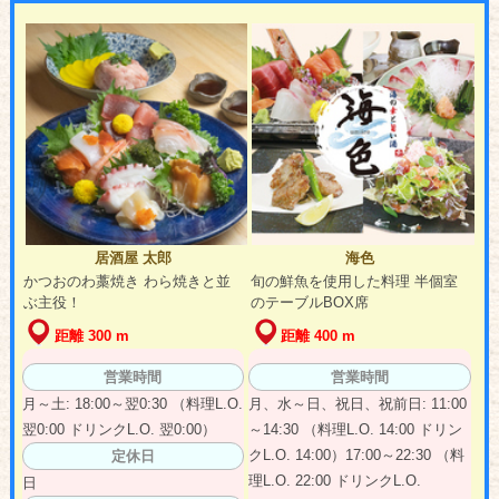
居酒屋 太郎
海色
かつおのわ藁焼き わら焼きと並
旬の鮮魚を使用した料理 半個室
ぶ主役！
のテーブルBOX席
距離 300 m
距離 400 m
営業時間
営業時間
月～土: 18:00～翌0:30 （料理L.O.
月、水～日、祝日、祝前日: 11:00
翌0:00 ドリンクL.O. 翌0:00）
～14:30 （料理L.O. 14:00 ドリン
クL.O. 14:00）17:00～22:30 （料
定休日
理L.O. 22:00 ドリンクL.O.
日