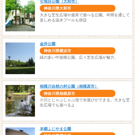
引地台公園（大和市）
神奈川県大和市
大きな芝生広場や遊具で遊べる公園。年間を通して
楽しめる温水プールも併設
金井公園
神奈川県横浜市
緑の多い中規模公園。広々芝生広場が魅力。
相模川自然の村公園（相模原市）
神奈川県相模原市
小川とじゃぶじゃぶ池で水遊びができる。大きな芝
生広場でも遊べるよ
本郷ふじやま公園