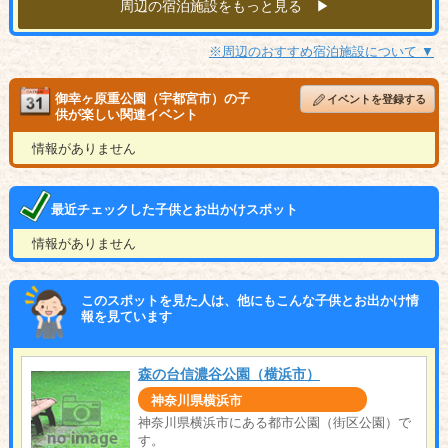
周辺の宿泊施設をもっと見る ▶︎
※周辺のおすすめ宿泊施設について ▼
御幸ヶ原重公園（宇都宮市）の子
イベントを登録する
供が楽しい関連イベント
情報がありません
最近チェックした子供とお出かけスポット
情報がありません
このスポットを見た人は、他にもこんな子供とお出かけ情
報を見ています
森の台信濃谷公園（横浜市）
神奈川県横浜市
神奈川県横浜市にある都市公園（街区公園）で
す。