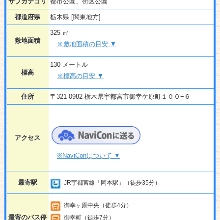
サブカテゴリ
都市公園、街区公園
都道府県
栃木県 [関東地方]
325 ㎡
敷地面積
※敷地面積の目安 ▼
130 メートル
標高
※標高の目安 ▼
住所
〒321-0982 栃木県宇都宮市御幸ケ原町１００−６
アクセス
※NaviConについて ▼
最寄駅
JR宇都宮線「岡本駅」（徒歩35分）
御幸ヶ原中央（徒歩4分）
最寄のバス停
御幸町（徒歩7分）