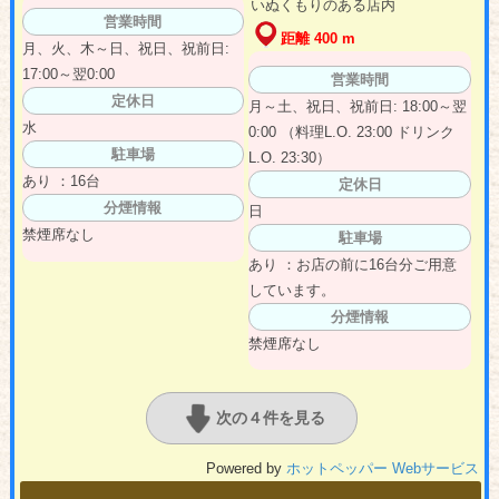
いぬくもりのある店内
営業時間
距離 400 m
月、火、木～日、祝日、祝前日:
17:00～翌0:00
営業時間
定休日
月～土、祝日、祝前日: 18:00～翌
水
0:00 （料理L.O. 23:00 ドリンク
駐車場
L.O. 23:30）
あり ：16台
定休日
分煙情報
日
禁煙席なし
駐車場
あり ：お店の前に16台分ご用意
しています。
分煙情報
禁煙席なし
次の４件を見る
Powered by
ホットペッパー Webサービス