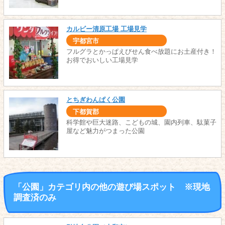
カルビー清原工場 工場見学
宇都宮市
フルグラとかっぱえびせん食べ放題にお土産付き！
お得でおいしい工場見学
とちぎわんぱく公園
下都賀郡
科学館や巨大迷路、こどもの城、園内列車、駄菓子
屋など魅力がつまった公園
「公園」カテゴリ内の他の遊び場スポット ※現地
調査済のみ