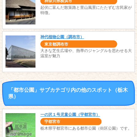
神奈川県横浜市
起伏に富んだ散策路と里山風景にたたずむ古民家が
特徴。
神代植物公園（調布市）
東京都調布市
大きな芝生広場や、熱帯のジャングルを思わせる大
温室が魅力
「都市公園」サブカテゴリ内の他のスポット（栃木
県）
一の沢１号児童公園（宇都宮市）
宇都宮市
栃木県宇都宮市にある都市公園（街区公園）です。