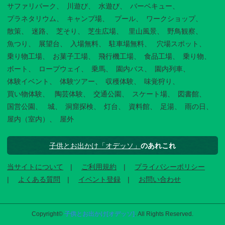
サファリパーク
川遊び
水遊び
バーベキュー
プラネタリウム
キャンプ場
プール
ワークショップ
散策
迷路
芝そり
芝生広場
里山風景
野鳥観察
魚つり
展望台
入場無料
駐車場無料
穴場スポット
乗り物工場
お菓子工場
飛行機工場
食品工場
乗り物
ボート
ロープウェイ
乗馬
園内バス
園内列車
体験イベント
体験ツアー
収穫体験
味覚狩り
買い物体験
陶芸体験
交通公園
スケート場
図書館
国営公園
城
洞窟探検
灯台
資料館
足湯
雨の日
屋内（室内）
屋外
子供とお出かけ「オデッソ」
のあれこれ
当サイトについて
ご利用規約
プライバシーポリシー
よくある質問
イベント登録
お問い合わせ
Copyright©
子供とお出かけ[オデッソ]
. All Rights Reserved.