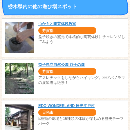
栃木県内の他の遊び場スポット
つかもと陶芸体験教室
芳賀郡
益子焼きの窯元で本格的な陶芸体験にチャレンジし
てみよう
益子県立自然公園 益子の森
芳賀郡
アスレチックをしながらハイキング。360°パノラマ
の展望塔は絶景！
EDO WONDERLAND 日光江戸村
日光市
5種類の劇場と16種類の体験が楽しめる歴史テーマ
パーク