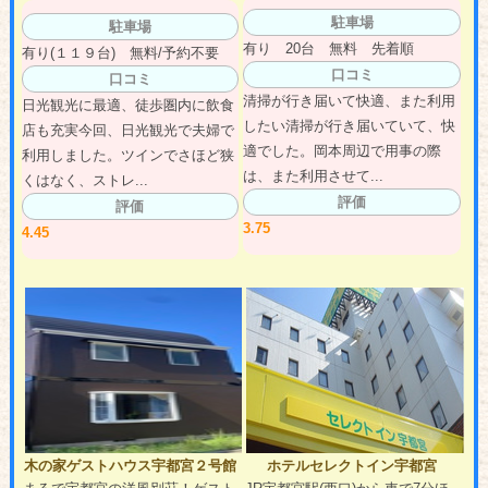
駐車場
駐車場
有り 20台 無料 先着順
有り(１１９台) 無料/予約不要
口コミ
口コミ
清掃が行き届いて快適、また利用
日光観光に最適、徒歩圏内に飲食
したい清掃が行き届いていて、快
店も充実今回、日光観光で夫婦で
適でした。岡本周辺で用事の際
利用しました。ツインでさほど狭
は、また利用させて...
くはなく、ストレ...
評価
評価
3.75
4.45
木の家ゲストハウス宇都宮２号館
ホテルセレクトイン宇都宮