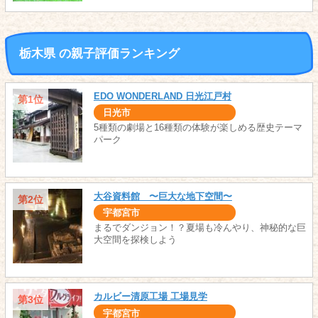
栃木県 の親子評価ランキング
EDO WONDERLAND 日光江戸村
第1位
日光市
5種類の劇場と16種類の体験が楽しめる歴史テーマ
パーク
大谷資料館 〜巨大な地下空間〜
第2位
宇都宮市
まるでダンジョン！？夏場も冷んやり、神秘的な巨
大空間を探検しよう
カルビー清原工場 工場見学
第3位
宇都宮市