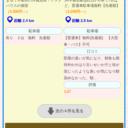
まるで宇都宮の洋風別荘！ゲスト
JR宇都宮駅(西口)から車で7分ほ
ハウスの個室
ど。普通車駐車場無料【先着順】
（4,500円～）
（2,690円～）
距離 2.4 km
距離 2.8 km
駐車場
駐車場
有り ２台 無料 先着順
【普通車】無料(先着順) 【大型
車・バス】不可
口コミ
部屋の臭いが気になり、朝食も期
待外れやはり古いせいか汗と埃が
混じったような臭いが気になり馴
染めなかった。朝...
評価
3.67
次の４件を見る