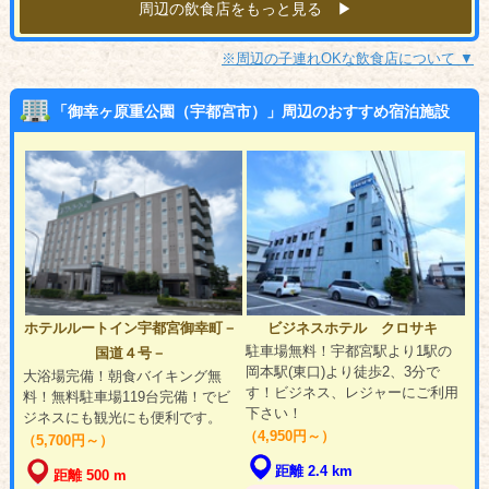
周辺の飲食店をもっと見る ▶︎
※周辺の子連れOKな飲食店について ▼
「御幸ヶ原重公園（宇都宮市）」周辺のおすすめ宿泊施設
ホテルルートイン宇都宮御幸町－
ビジネスホテル クロサキ
駐車場無料！宇都宮駅より1駅の
国道４号－
岡本駅(東口)より徒歩2、3分で
大浴場完備！朝食バイキング無
す！ビジネス、レジャーにご利用
料！無料駐車場119台完備！でビ
下さい！
ジネスにも観光にも便利です。
（4,950円～）
（5,700円～）
距離 2.4 km
距離 500 m