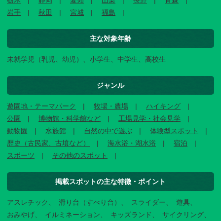
栃木
静岡
愛知
山梨
長野
青森
岩手
秋田
宮城
福島
主な対象年齢
未就学児（乳児、幼児）、小学生、中学生、高校生
ジャンル
遊園地・テーマパーク
牧場・農場
ハイキング
公園
博物館・科学館など
工場見学・社会見学
動物園
水族館
自然の中で遊ぶ
体験型スポット
歴史（古民家、古墳など）
海水浴・湖水浴
宿泊
スポーツ
その他のスポット
掲載スポットの主な特徴・ポイント
アスレチック
滑り台（すべり台）
スライダー
遊具
おみやげ
イルミネーション
キッズランド
サイクリング