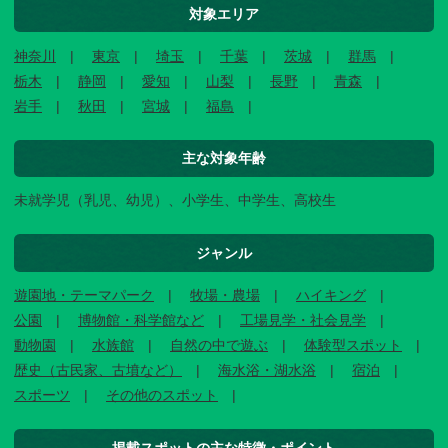
対象エリア
神奈川
東京
埼玉
千葉
茨城
群馬
栃木
静岡
愛知
山梨
長野
青森
岩手
秋田
宮城
福島
主な対象年齢
未就学児（乳児、幼児）、小学生、中学生、高校生
ジャンル
遊園地・テーマパーク
牧場・農場
ハイキング
公園
博物館・科学館など
工場見学・社会見学
動物園
水族館
自然の中で遊ぶ
体験型スポット
歴史（古民家、古墳など）
海水浴・湖水浴
宿泊
スポーツ
その他のスポット