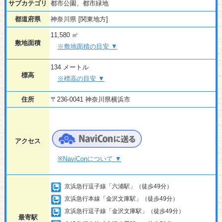
サブカテゴリ
都市公園、都市緑地
都道府県
神奈川県 [関東地方]
11,580 ㎡
敷地面積
※敷地面積の目安 ▼
134 メートル
標高
※標高の目安 ▼
住所
〒236-0041 神奈川県横浜市
アクセス
※NaviConについて ▼
京浜急行逗子線「六浦駅」（徒歩49分）
京浜急行本線「金沢文庫駅」（徒歩49分）
京浜急行逗子線「金沢文庫駅」（徒歩49分）
最寄駅