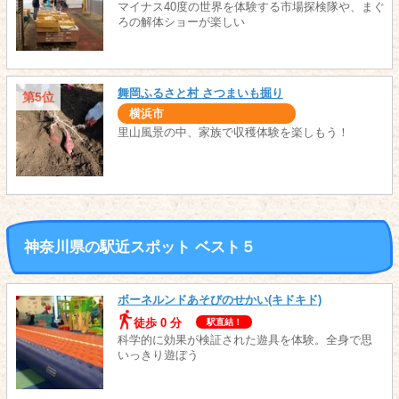
マイナス40度の世界を体験する市場探検隊や、まぐ
ろの解体ショーが楽しい
舞岡ふるさと村 さつまいも掘り
第5位
横浜市
里山風景の中、家族で収穫体験を楽しもう！
神奈川県の駅近スポット ベスト５
ボーネルンドあそびのせかい(キドキド)
徒歩 0 分
駅直結！
科学的に効果が検証された遊具を体験。全身で思
いっきり遊ぼう