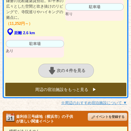
鎌倉の北欧建築貸別荘。97平米の
広々とした空間と吹き抜けのリビ
駐車場
ングで、寺院巡りやハイキングの
有り
拠点に。
（11,252円～）
距離 2.6 km
駐車場
あり
次の４件を見る
周辺の宿泊施設をもっと見る ▶︎
※周辺のおすすめ宿泊施設について ▼
釜利谷三号緑地（横浜市）の子供
イベントを登録する
が楽しい関連イベント