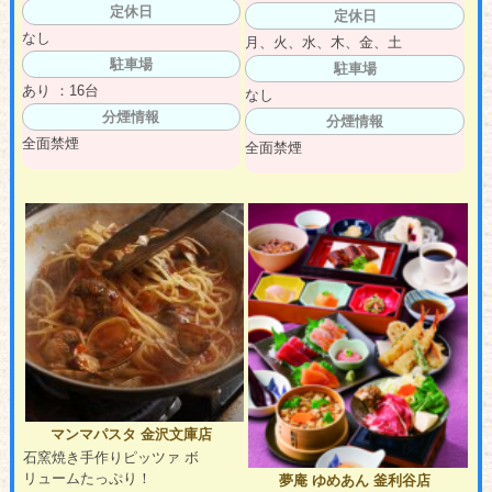
定休日
定休日
なし
月、火、水、木、金、土
駐車場
駐車場
あり ：16台
なし
分煙情報
分煙情報
全面禁煙
全面禁煙
マンマパスタ 金沢文庫店
石窯焼き手作りピッツァ ボ
リュームたっぷり！
夢庵 ゆめあん 釜利谷店