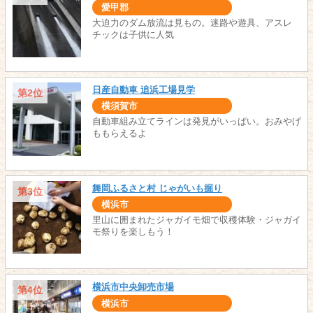
愛甲郡
大迫力のダム放流は見もの。迷路や遊具、アスレ
チックは子供に人気
日産自動車 追浜工場見学
第2位
横須賀市
自動車組み立てラインは発見がいっぱい。おみやげ
ももらえるよ
舞岡ふるさと村 じゃがいも掘り
第3位
横浜市
里山に囲まれたジャガイモ畑で収穫体験・ジャガイ
モ祭りを楽しもう！
横浜市中央卸売市場
第4位
横浜市