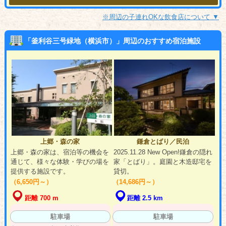
※周辺の子連れOKな飲食店について ▼
「釜利谷三号緑地（横浜市）」周辺のおすすめ宿泊施設
上郷・森の家
鎌倉とばり／民泊
上郷・森の家は、宿泊等の機会を
2025.11.28 New Open!鎌倉の隠れ
通じて、様々な体験・学びの場を
家「とばり」。庭園と木造邸宅を
提供する施設です。
貸切。
（6,650円～）
（14,686円～）
距離 700 m
距離 2.5 km
駐車場
駐車場