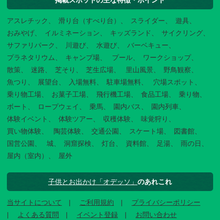
掲載スポットの主な特徴・ポイント
アスレチック
滑り台（すべり台）
スライダー
遊具
おみやげ
イルミネーション
キッズランド
サイクリング
サファリパーク
川遊び
水遊び
バーベキュー
プラネタリウム
キャンプ場
プール
ワークショップ
散策
迷路
芝そり
芝生広場
里山風景
野鳥観察
魚つり
展望台
入場無料
駐車場無料
穴場スポット
乗り物工場
お菓子工場
飛行機工場
食品工場
乗り物
ボート
ロープウェイ
乗馬
園内バス
園内列車
体験イベント
体験ツアー
収穫体験
味覚狩り
買い物体験
陶芸体験
交通公園
スケート場
図書館
国営公園
城
洞窟探検
灯台
資料館
足湯
雨の日
屋内（室内）
屋外
子供とお出かけ「オデッソ」
のあれこれ
当サイトについて
ご利用規約
プライバシーポリシー
よくある質問
イベント登録
お問い合わせ