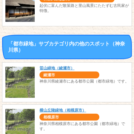
起伏に富んだ散策路と里山風景にたたずむ古民家が
特徴。
「都市緑地」サブカテゴリ内の他のスポット（神奈
川県）
笹山緑地（綾瀬市）
綾瀬市
神奈川県綾瀬市にある都市公園（都市緑地）です。
横山丘陵緑地（相模原市）
相模原市
神奈川県相模原市にある都市公園（都市緑地）で
す。