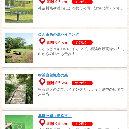
距離 0.3 km
すぐ近く！
神奈川県横浜市にある都市公園（近隣公園）です。
金沢市民の森ハイキング
距離 0.4 km
すぐ近く！
ぐるっと５キロのハイキング。横浜市最高峰の大丸
山からの眺めも最高！
横浜自然観察の森
距離 0.5 km
すぐ近く！
横浜最大の森でハイキングをしよう！途中の広場で
お弁当。
奥座公園（横浜市）
距離 0.5 km
すぐ近く！