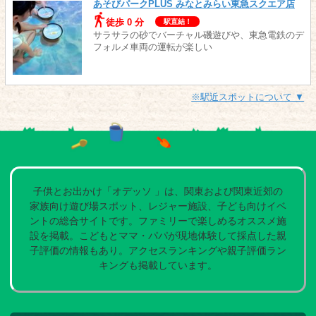
あそびパークPLUS みなとみらい東急スクエア店
徒歩 0 分
駅直結！
サラサラの砂でバーチャル磯遊びや、東急電鉄のデ
フォルメ車両の運転が楽しい
※駅近スポットについて ▼
子供とお出かけ「オデッソ 」は、関東および関東近郊の
家族向け遊び場スポット、レジャー施設、子ども向けイベ
ントの総合サイトです。ファミリーで楽しめるオススメ施
設を掲載。こどもとママ・パパが現地体験して採点した親
子評価の情報もあり。アクセスランキングや親子評価ラン
キングも掲載しています。