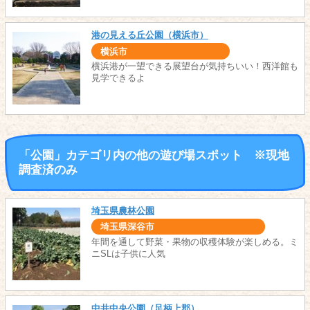
港の見える丘公園（横浜市）
横浜市
横浜港が一望できる展望台が気持ちいい！西洋館も
見学できるよ
「公園」カテゴリ内の他の遊び場スポット ※現地
調査済のみ
埼玉県農林公園
埼玉県深谷市
年間を通して野菜・果物の収穫体験が楽しめる。ミ
ニSLは子供に人気
中井中央公園（足柄上郡）