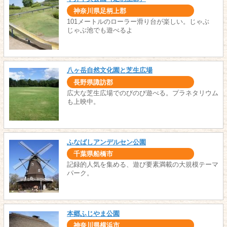
神奈川県足柄上郡
101メートルのローラー滑り台が楽しい。じゃぶ
じゃぶ池でも遊べるよ
八ヶ岳自然文化園と芝生広場
長野県諏訪郡
広大な芝生広場でのびのび遊べる。プラネタリウム
も上映中。
ふなばしアンデルセン公園
千葉県船橋市
記録的人気を集める、遊び要素満載の大規模テーマ
パーク。
本郷ふじやま公園
神奈川県横浜市