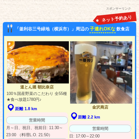
スポンサーリンク
ネット予約あり
子連れOKな
「釜利谷三号緑地（横浜市）」周辺の
飲食店
道とん堀 朝比奈店
100％国産野菜のこだわり 全55種
★食べ放題1780円♪
金沢商店
距離 1.8 km
距離 2.2 km
営業時間
月～日、祝日、祝前日: 11:30～
営業時間
23:00 （料理L.O. 21:50）
日: 17:00～22:00