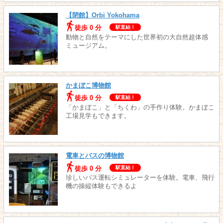
【閉館】Orbi Yokohama
徒歩 0 分
駅直結！
動物と自然をテーマにした世界初の大自然超体感
ミュージアム。
かまぼこ博物館
徒歩 0 分
駅直結！
「かまぼこ」と「ちくわ」の手作り体験。かまぼこ
工場見学もできます。
電車とバスの博物館
徒歩 0 分
駅直結！
珍しいバス運転シミュレーターを体験。電車、飛行
機の操縦体験もできるよ