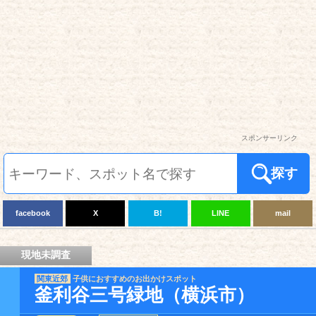
スポンサーリンク
探す
facebook
X
B!
LINE
mail
現地未調査
関東近郊
子供におすすめのお出かけスポット
釜利谷三号緑地（横浜市）