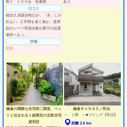
有り １００台 先着順
あり
口コミ
残念!1,洗面台蛇口が、「水」しか
出ない。2,手間を省く為か、使用
品のシーツ等宿泊客が廊下の設置
場所へもっ...
評価
3.53
鎌倉の閑静な住宅街二階堂、ペッ
鎌倉ＢＵＮＧＯ／民泊
― １階 ―■リビング【民泊】
トと泊まれる１組限定の北欧住宅
貸別荘
距離 2.6 km