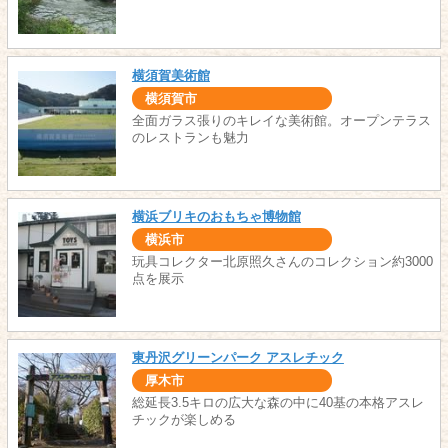
横須賀美術館
横須賀市
全面ガラス張りのキレイな美術館。オープンテラス
のレストランも魅力
横浜ブリキのおもちゃ博物館
横浜市
玩具コレクター北原照久さんのコレクション約3000
点を展示
東丹沢グリーンパーク アスレチック
厚木市
総延長3.5キロの広大な森の中に40基の本格アスレ
チックが楽しめる