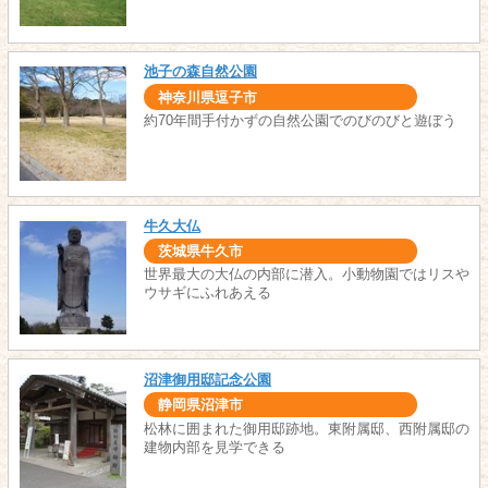
池子の森自然公園
神奈川県逗子市
約70年間手付かずの自然公園でのびのびと遊ぼう
牛久大仏
茨城県牛久市
世界最大の大仏の内部に潜入。小動物園ではリスや
ウサギにふれあえる
沼津御用邸記念公園
静岡県沼津市
松林に囲まれた御用邸跡地。東附属邸、西附属邸の
建物内部を見学できる