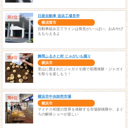
日産自動車 追浜工場見学
第2位
横須賀市
自動車組み立てラインは発見がいっぱい。おみやげ
ももらえるよ
舞岡ふるさと村 じゃがいも掘り
第3位
横浜市
里山に囲まれたジャガイモ畑で収穫体験・ジャガイ
モ祭りを楽しもう！
横浜市中央卸売市場
第4位
横浜市
マイナス40度の世界を体験する市場探検隊や、まぐ
ろの解体ショーが楽しい