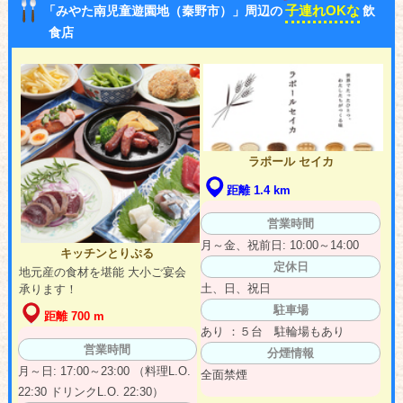
子連れOKな
「みやた南児童遊園地（秦野市）」周辺の
飲
食店
ラポール セイカ
距離 1.4 km
営業時間
月～金、祝前日: 10:00～14:00
キッチンとりぷる
定休日
地元産の食材を堪能 大小ご宴会
土、日、祝日
承ります！
駐車場
距離 700 m
あり ：５台 駐輪場もあり
営業時間
分煙情報
月～日: 17:00～23:00 （料理L.O.
全面禁煙
22:30 ドリンクL.O. 22:30）