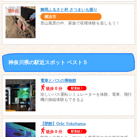
舞岡ふるさと村 さつまいも掘り
第5位
横浜市
里山風景の中、家族で収穫体験を楽しもう！
神奈川県の駅近スポット ベスト５
電車とバスの博物館
徒歩 0 分
駅直結！
珍しいバス運転シミュレーターを体験。電車、飛行
機の操縦体験もできるよ
【閉館】Orbi Yokohama
徒歩 0 分
駅直結！