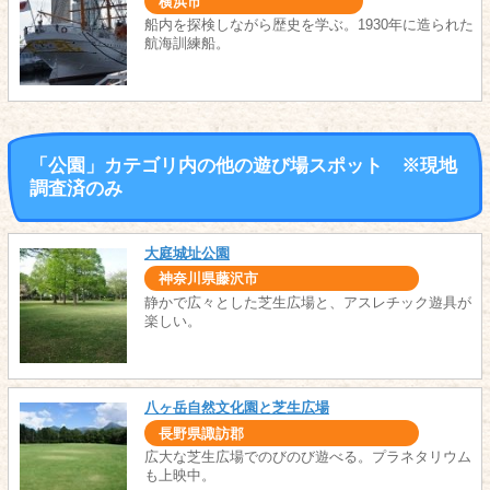
横浜市
船内を探検しながら歴史を学ぶ。1930年に造られた
航海訓練船。
「公園」カテゴリ内の他の遊び場スポット ※現地
調査済のみ
大庭城址公園
神奈川県藤沢市
静かで広々とした芝生広場と、アスレチック遊具が
楽しい。
八ヶ岳自然文化園と芝生広場
長野県諏訪郡
広大な芝生広場でのびのび遊べる。プラネタリウム
も上映中。