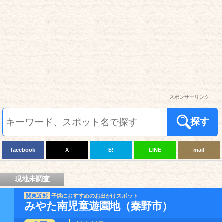
スポンサーリンク
探す
facebook
X
B!
LINE
mail
現地未調査
関東近郊
子供におすすめのお出かけスポット
みやた南児童遊園地（秦野市）