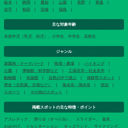
栃木
静岡
愛知
山梨
長野
青森
岩手
秋田
宮城
福島
主な対象年齢
未就学児（乳児、幼児）、小学生、中学生、高校生
ジャンル
遊園地・テーマパーク
牧場・農場
ハイキング
公園
博物館・科学館など
工場見学・社会見学
動物園
水族館
自然の中で遊ぶ
体験型スポット
歴史（古民家、古墳など）
海水浴・湖水浴
宿泊
スポーツ
その他のスポット
掲載スポットの主な特徴・ポイント
アスレチック
滑り台（すべり台）
スライダー
遊具
おみやげ
イルミネーション
キッズランド
サイクリング