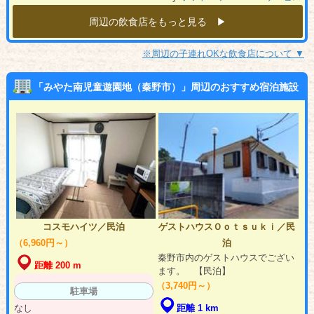
周辺の飲食店をもっと見る ▶︎
※周辺の子連れOKな飲食店について ▼
「みやた南児童遊園地（秦野市）」周辺のおすすめ宿泊施設
コスモハイツ／民泊
ゲストハウスＯｏｔｓｕｋｉ／民
（6,960円～）
泊
秦野市内のゲストハウスでござい
距離 200 m
ます。 【民泊】
（3,740円～）
駐車場
なし
距離 1 km