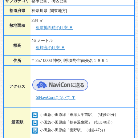
サブカテゴリ
都市公園、街区公園
都道府県
神奈川県 [関東地方]
284 ㎡
敷地面積
※敷地面積の目安 ▼
46 メートル
標高
※標高の目安 ▼
住所
〒257-0003 神奈川県秦野市南矢名１８５１
アクセス
※NaviConについて ▼
小田急小田原線「東海大学前駅」（徒歩24分）
最寄駅
小田急小田原線「鶴巻温泉駅」（徒歩40分）
小田急小田原線「秦野駅」（徒歩47分）