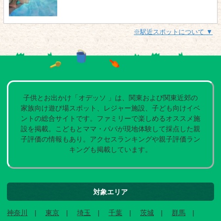
※駅近スポットについて ▼
子供とお出かけ「オデッソ 」は、関東および関東近郊の
家族向け遊び場スポット、レジャー施設、子ども向けイベ
ントの総合サイトです。ファミリーで楽しめるオススメ施
設を掲載。こどもとママ・パパが現地体験して採点した親
子評価の情報もあり。アクセスランキングや親子評価ラン
キングも掲載しています。
対象エリア
神奈川
東京
埼玉
千葉
茨城
群馬