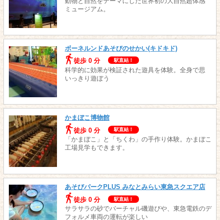
動物と自然をテーマにした世界初の大自然超体感
ミュージアム。
ボーネルンドあそびのせかい(キドキド)
徒歩 0 分
駅直結！
科学的に効果が検証された遊具を体験。全身で思
いっきり遊ぼう
かまぼこ博物館
徒歩 0 分
駅直結！
「かまぼこ」と「ちくわ」の手作り体験。かまぼこ
工場見学もできます。
あそびパークPLUS みなとみらい東急スクエア店
徒歩 0 分
駅直結！
サラサラの砂でバーチャル磯遊びや、東急電鉄のデ
フォルメ車両の運転が楽しい