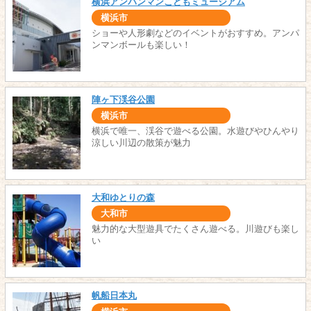
横浜アンパンマンこどもミュージアム
横浜市
ショーや人形劇などのイベントがおすすめ。アンパ
ンマンボールも楽しい！
陣ヶ下渓谷公園
横浜市
横浜で唯一、渓谷で遊べる公園。水遊びやひんやり
涼しい川辺の散策が魅力
大和ゆとりの森
大和市
魅力的な大型遊具でたくさん遊べる。川遊びも楽し
い
帆船日本丸