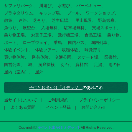
サファリパーク
川遊び
水遊び
バーベキュー
プラネタリウム
キャンプ場
プール
ワークショップ
散策
迷路
芝そり
芝生広場
里山風景
野鳥観察
魚つり
展望台
入場無料
駐車場無料
穴場スポット
乗り物工場
お菓子工場
飛行機工場
食品工場
乗り物
ボート
ロープウェイ
乗馬
園内バス
園内列車
体験イベント
体験ツアー
収穫体験
味覚狩り
買い物体験
陶芸体験
交通公園
スケート場
図書館
国営公園
城
洞窟探検
灯台
資料館
足湯
雨の日
屋内（室内）
屋外
子供とお出かけ「オデッソ」
のあれこれ
当サイトについて
ご利用規約
プライバシーポリシー
よくある質問
イベント登録
お問い合わせ
Copyright©
子供とお出かけ[オデッソ]
. All Rights Reserved.