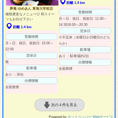
距離 1.4 km
夢庵 ゆめあん 東海大学前店
営業時間
種類豊富なメニュー◎ 和スイー
月～日、祝日、祝前日: 11:00～
ツもお任せ下さい
14:3018:00～20:30
距離 1.4 km
定休日
営業時間
※不定休（水曜日か日曜日のどち
月～日、祝日、祝前日: 10:00～
らか）
22:00
駐車場
定休日
あり ：駐車場約2台
無
分煙情報
駐車場
全面禁煙
あり ：30台
分煙情報
全面禁煙
次の４件を見る
Powered by
ホットペッパー Webサービス