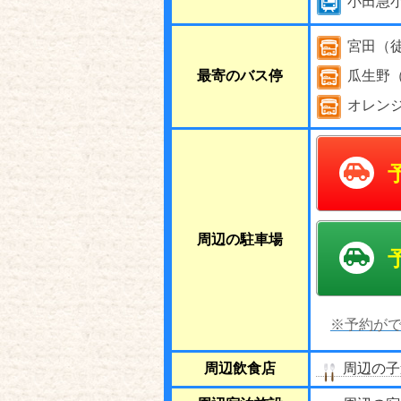
小田急
宮田（
最寄のバス停
瓜生野
オレン
周辺の駐車場
※予約がで
周辺飲食店
周辺の子