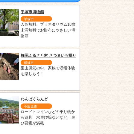
平塚市博物館
平塚市
入館無料、プラネタリウム18歳
未満無料でお財布にやさしい博
物館
舞岡ふるさと村 さつまいも掘り
横浜市
里山風景の中、家族で収穫体験
を楽しもう！
わんぱくらんど
小田原市
ロードトレインなどの乗り物か
ら遊具、水遊び場などなど、遊
び要素が満載