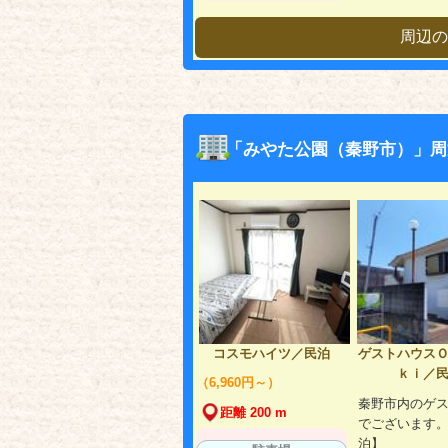
周辺の
「みやた公園（秦野市）」周
コスモハイツ／民泊
ゲストハウス
ｋｉ／
（6,960円～）
秦野市内のゲ
距離 200 m
でございます
泊】