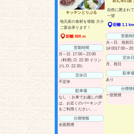
めん羊の里 
自然に囲まれて
キッチンとりぷる
一望
地元産の食材を堪能 大小
距離 1.1 k
ご宴会承ります！
営業時
距離 800 m
火～日、祝前日: 
営業時間
14:0017:00～20
月～日: 17:00～23:00
定休
（料理L.O. 22:30 ドリン
月、祝日
クL.O. 22:30）
駐車
定休日
あり
不定休
分煙情
駐車場
一部禁煙
なし ：お車でお越しの際
は、お近くのパーキング
をご利用ください。...
分煙情報
全面禁煙