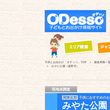
子供とお出かけ「オデッソ」
TOP
都道府県一
みやた公園（秦野市）
現地未調査
関東近郊
子供におすすめのお
みやた公園