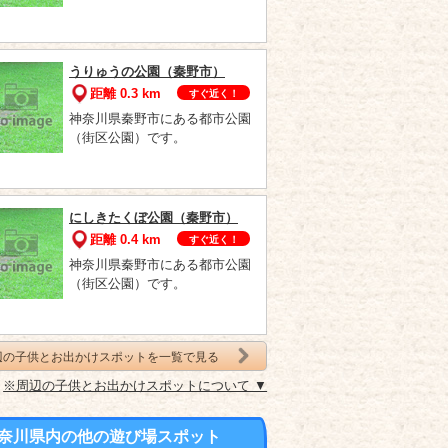
うりゅうの公園（秦野市）
距離 0.3 km
すぐ近く！
神奈川県秦野市にある都市公園
（街区公園）です。
にしきたくぼ公園（秦野市）
距離 0.4 km
すぐ近く！
神奈川県秦野市にある都市公園
（街区公園）です。
辺の子供とお出かけスポットを一覧で見る
※周辺の子供とお出かけスポットについて ▼
奈川県内の他の遊び場スポット