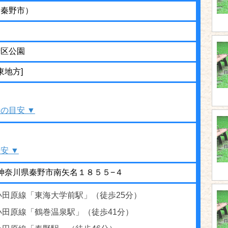
（秦野市）
街区公園
東地方]
の目安 ▼
安 ▼
03 神奈川県秦野市南矢名１８５５−４
小田原線「東海大学前駅」（徒歩25分）
小田原線「鶴巻温泉駅」（徒歩41分）