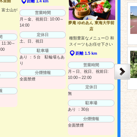
木里館
距離 1.4 km
 富士山が
営業時間
月～金、祝前日: 10:00～
夢庵 ゆめあん 東海大学前
14:00
m
店
定休日
間
種類豊富なメニュー◎ 和
土、日、祝日
11:30～
スイーツもお任せ下さい
:00
駐車場
距離 1.5 km
あり ：５台 駐輪場もあ
日
り
営業時間
月～日、祝日、祝前日:
分煙情報
場
10:00～22:00
全面禁煙
定休日
報
無
駐車場
あり ：30台
分煙情報
全面禁煙