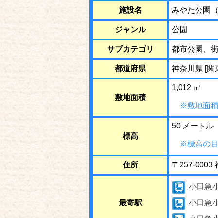
施設名
みやた公園
ジャンル
公園
サブカテゴリ
都市公園、
都道府県
神奈川県 [関
1,012 ㎡
敷地面積
※敷地面積
50 メートル
標高
※標高の目
住所
〒257-00
小田急
最寄駅
小田急