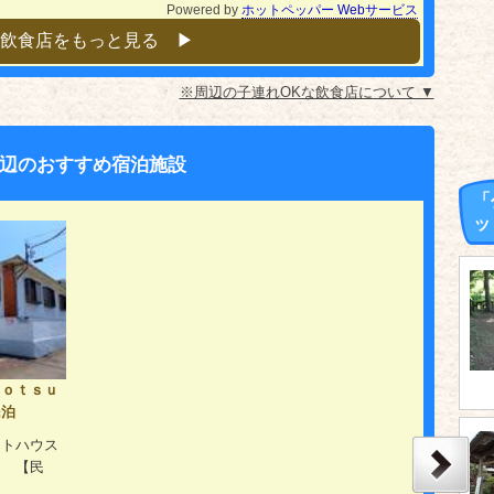
Powered by
ホットペッパー Webサービス
飲食店をもっと見る ▶︎
※周辺の子連れOKな飲食店について ▼
辺のおすすめ宿泊施設
「
ッ
Ｏｏｔｓｕ
民泊
ストハウス
。 【民