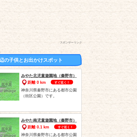
スポンサーリンク
辺の子供とお出かけスポット
みやた北児童遊園地（秦野市）
距離 0 km
すぐ近く！
神奈川県秦野市にある都市公園
（街区公園）です。
みやた南児童遊園地（秦野市）
距離 0.1 km
すぐ近く！
神奈川県秦野市にある都市公園