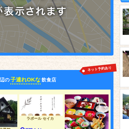
ネット予約あり
子連れOKな
辺の
飲食店
ラポール セイカ