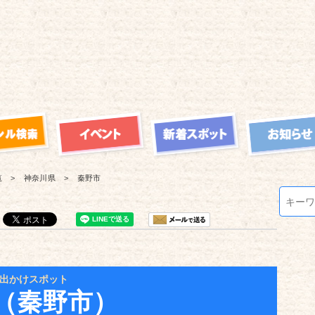
覧
神奈川県
秦野市
出かけスポット
（秦野市）