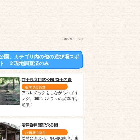
スポンサーリンク
公園」カテゴリ内の他の遊び場スポ
ト ※現地調査済のみ
益子県立自然公園 益子の森
栃木県芳賀郡
アスレチックをしながらハイキ
ング。360°パノラマの展望塔は
絶景！
沼津御用邸記念公園
静岡県沼津市
松林に囲まれた御用邸跡地。東