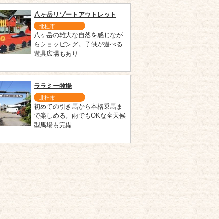
八ヶ岳リゾートアウトレット
北杜市
八ヶ岳の雄大な自然を感じなが
らショッピング。子供が遊べる
遊具広場もあり
ララミー牧場
北杜市
初めての引き馬から本格乗馬ま
で楽しめる。雨でもOKな全天候
型馬場も完備