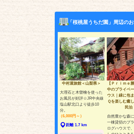
「桜桃屋うちだ園」周辺のお
中村屋旅館＜山梨県＞
【Ｐｒｉｍｅ
中のプライベ
大理石と木曽檜を使った
ウス｜緑に包
お風呂が好評☆JR中央線
Ｑを楽しむ癒
塩山駅北口より徒歩10
民泊
分。
（6,000円～）
自然豊かな森
一棟貸切のプ
距離 1.7 km
ログハウスで