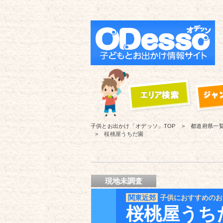
子供とお出かけ「オデッソ」
TOP
都道府県一
桜桃屋うちだ園
現地未調査
関東近郊
子供におすすめのお
桜桃屋うち