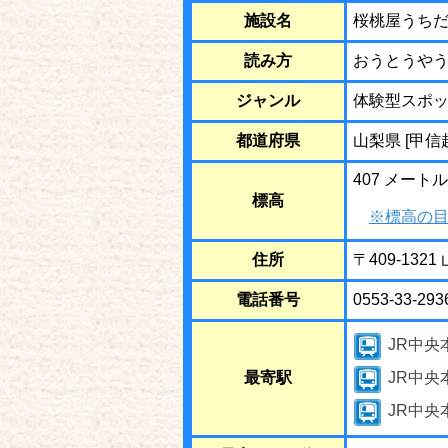
施設名
桜桃屋うち
読み方
おうとうや
ジャンル
体験型スポ
都道府県
山梨県 [甲信
407 メートル
標高
※標高の目
住所
〒409-132
電話番号
0553-33-293
JR中央
最寄駅
JR中央
JR中央