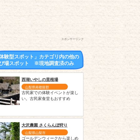
スポンサーリンク
体験型スポット」カテゴリ内の他の
び場スポット ※現地調査済のみ
西湖いやしの里根場
山梨県南都留郡
古民家での体験イベントが楽し
い。古民家食堂もおすすめ
大沢農園 さくらんぼ狩り
山梨県山梨市
ゴールデンウィークから楽しめ