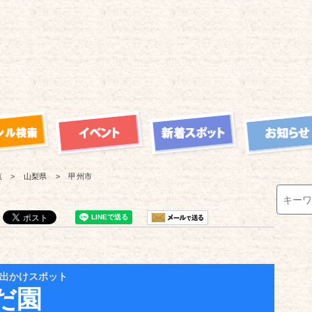
覧
山梨県
甲州市
出かけスポット
だ園