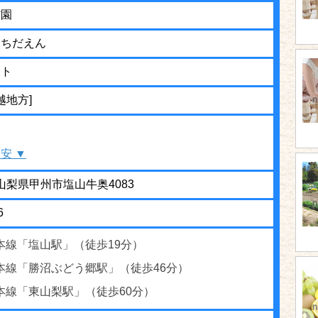
だ園
うちだえん
ット
越地方]
安 ▼
1 山梨県甲州市塩山牛奥4083
6
本線「塩山駅」（徒歩19分）
本線「勝沼ぶどう郷駅」（徒歩46分）
本線「東山梨駅」（徒歩60分）