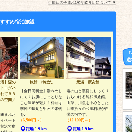
※周辺の子連れOKな飲食店について ▼
すすめ宿泊施設
「
遊
勝沼】森の
旅館 ゆばた
元湯 廣友館
ートログハ
【全日同料金】湯冷めし
塩の山と裏庭にじっくり
まれてＢＢ
にくくお肌にしっとりな
おちつける純和風旅館。
しの空間／
じむ温泉が魅力！料理は
山菜、川魚を中心とした
季節の味覚と甲州の果物
四季折々の和風料理が自
に囲まれた
を♪
慢の宿です。
（6,500円～）
（12,100円～）
ライベート
、贅沢で癒
距離 1.9 km
距離 1.9 km