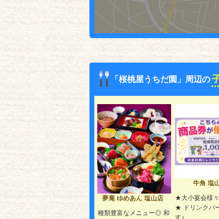
「桜桃屋うちだ園」周辺の
牛角 塩
★大小宴会様々
夢庵 ゆめあん 塩山店
★ ドリンクバ
種類豊富なメニュー◎ 和
す♪