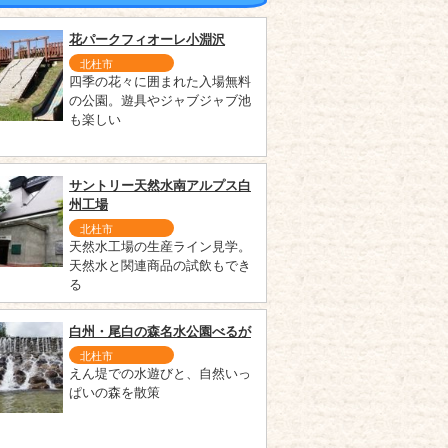
花パークフィオーレ小淵沢
北杜市
四季の花々に囲まれた入場無料
の公園。遊具やジャブジャブ池
も楽しい
サントリー天然水南アルプス白
州工場
北杜市
天然水工場の生産ライン見学。
天然水と関連商品の試飲もでき
る
白州・尾白の森名水公園べるが
北杜市
えん堤での水遊びと、自然いっ
ぱいの森を散策