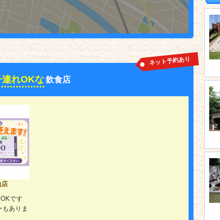
ネット予約あり
子連れOKな
飲食店
山店
OKです
ーもありま