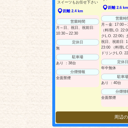
スイーツもお任せ下さい
距離 2.6 k
距離 2.4 km
営業時
営業時間
月～金: 17:00～2
月～日、祝日、祝前日:
（料理L.O. 22:
10:30～22:30
クL.O. 22:0
祝日、祝前日: 11
定休日
23:00 （料理L.O.
無
ドリンクL.O. 22
駐車場
定休
あり ：38台
年中無休
分煙情報
駐車
全面禁煙
あり ：40台
分煙情
全面禁煙
周辺の