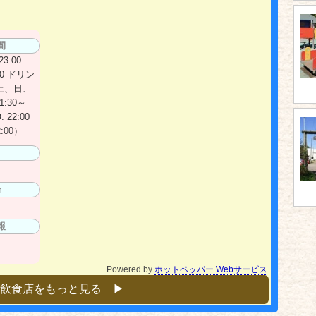
m
間
3:00
00 ドリン
0）土、日、
:30～
 22:00
:00）
日
場
報
Powered by
ホットペッパー Webサービス
飲食店をもっと見る ▶︎