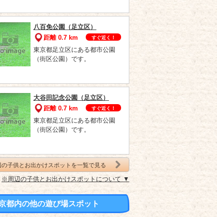
八百免公園（足立区）
距離 0.7 km
すぐ近く！
東京都足立区にある都市公園
（街区公園）です。
大谷田記念公園（足立区）
距離 0.7 km
すぐ近く！
東京都足立区にある都市公園
（街区公園）です。
辺の子供とお出かけスポットを一覧で見る
※周辺の子供とお出かけスポットについて ▼
京都内の他の遊び場スポット