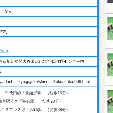
館
どうかん
ット
地方]
安 ▼
01 東京都足立区大谷田1-1-2大谷田住区センター内
0
ty.adachi.tokyo.jp/juku/shisetsu/jukucenter/008.html
トロ千代田線「北綾瀬駅」（徒歩19分）
線各駅停車「亀有駅」（徒歩20分）
エクスプレス線「六町駅」（徒歩38分）