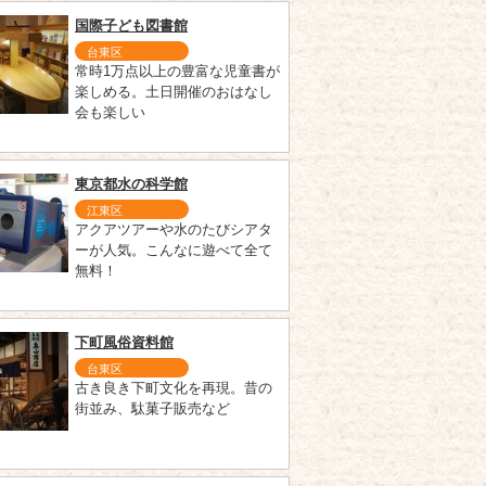
国際子ども図書館
台東区
常時1万点以上の豊富な児童書が
楽しめる。土日開催のおはなし
会も楽しい
東京都水の科学館
江東区
アクアツアーや水のたびシアタ
ーが人気。こんなに遊べて全て
無料！
下町風俗資料館
台東区
古き良き下町文化を再現。昔の
街並み、駄菓子販売など