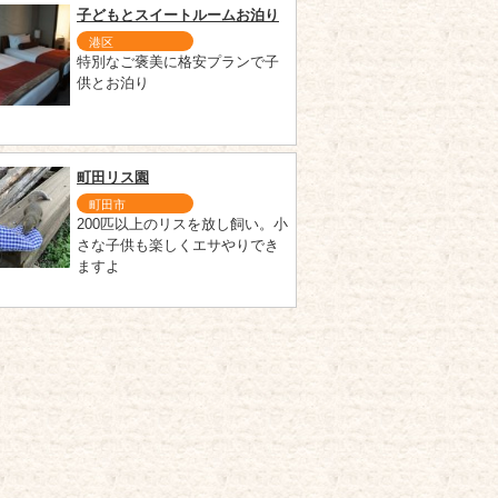
子どもとスイートルームお泊り
港区
特別なご褒美に格安プランで子
供とお泊り
町田リス園
町田市
200匹以上のリスを放し飼い。小
さな子供も楽しくエサやりでき
ますよ