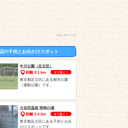
スポンサーリンク
辺の子供とお出かけスポット
中川公園（足立区）
距離 0.1 km
すぐ近く！
東京都足立区にある都市公園
（運動公園）です。
大谷田温泉 明神の湯
距離 0.4 km
すぐ近く！
東京都足立区にある子供とお出
かけスポットです。