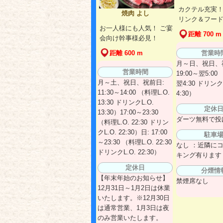
カクテル充実！
焼肉 よし
リンク＆フー
お一人様にも人気！ ご宴
距離 700 m
会向け幹事様必見！
営業時
距離 600 m
月～日、祝日、
営業時間
19:00～翌5:00
月～土、祝日、祝前日:
翌4:30 ドリンクL
11:30～14:00 （料理L.O.
4:30）
13:30 ドリンクL.O.
定休
13:30）17:00～23:30
ダーツ無料で投
（料理L.O. 22:30 ドリン
クL.O. 22:30）日: 17:00
駐車
～23:30 （料理L.O. 22:30
なし ：近隣に
ドリンクL.O. 22:30）
キング有ります
定休日
分煙情
【年末年始のお知らせ】
禁煙席なし
12月31日～1月2日は休業
いたします。※12月30日
は通常営業、1月3日は夜
のみ営業いたします。