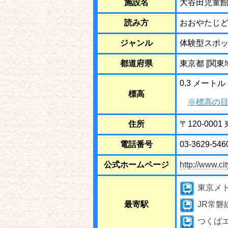
施設名
大谷田児童
読み方
おおやたじ
ジャンル
体験型スポ
都道府県
東京都 [関東
0.3 メートル
標高
※標高の目
住所
〒120-00
電話番号
03-3629-546
公式ホームページ
http://www.ci
東京メ
最寄駅
JR常磐
つくば