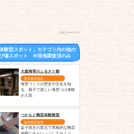
スポンサーリンク
体験型スポット」カテゴリ内の他の
び場スポット ※現地調査済のみ
大森海苔のふるさと館
東京都大田区
海苔つくりの歴史や文化を知
る。親子で楽しい海苔つけ体験
が人気
つかもと陶芸体験教室
栃木県芳賀郡
益子焼きの窯元で本格的な陶芸
体験にチャレンジしてみよう