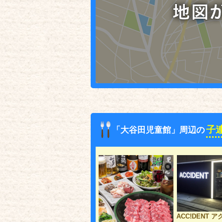
子
「大谷田児童館」周辺の
ACC!DENT 