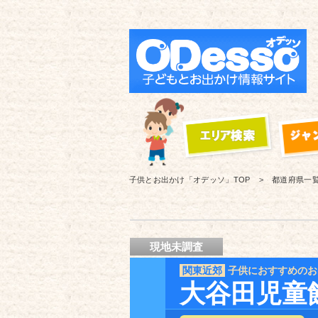
子供とお出かけ「オデッソ」
TOP
都道府県一
現地未調査
関東近郊
子供におすすめのお
大谷田児童