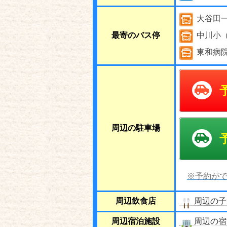
大谷田
最寄のバス停
中川小
東和病
周辺の駐車場
※予約がで
周辺飲食店
周辺の子
周辺宿泊施設
周辺の宿