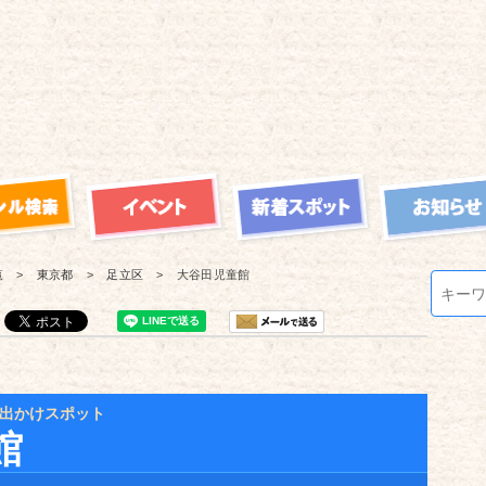
覧
東京都
足立区
大谷田児童館
出かけスポット
館