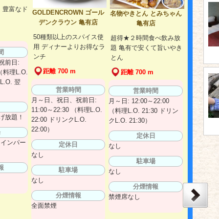
 豊富なド
GOLDENCROWN ゴール
名物やきとん とみちゃん
ド
デンクラウン 亀有店
亀有店
50種類以上のスパイス使
超得★２時間食べ飲み放
用 ディナーよりお得なラ
題 亀有で安くて旨いやき
間
ンチ
とん
祝前日:
距離 700 m
 （料理L.O.
距離 700 m
.O. 翌
営業時間
営業時間
月～日、祝日、祝前日:
月～日: 12:00～22:00
日
11:00～22:30 （料理L.O.
（料理L.O. 21:30 ドリン
げ放題！
22:00 ドリンクL.O.
クL.O. 21:30）
22:00）
場
定休日
コインパー
定休日
なし
なし
駐車場
報
駐車場
なし
なし
分煙情報
分煙情報
禁煙席なし
全面禁煙