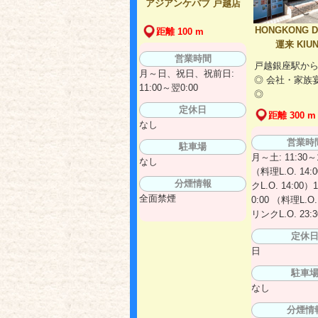
アジアンケバブ 戸越店
HONGKONG D
距離 100 m
運来 KIUN
営業時間
戸越銀座駅から
月～日、祝日、祝前日:
◎ 会社・家族
11:00～翌0:00
◎
定休日
距離 300 m
なし
営業時
駐車場
月～土: 11:30～1
なし
（料理L.O. 14:
分煙情報
クL.O. 14:00）
全面禁煙
0:00 （料理L.O.
リンクL.O. 23:
定休
日
駐車
なし
分煙情