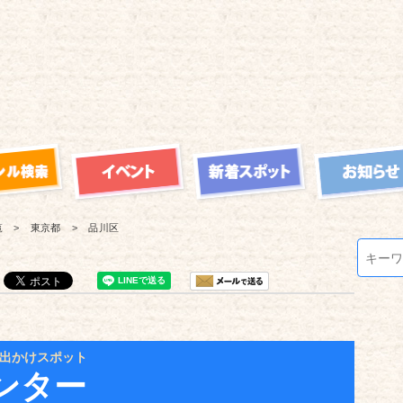
覧
東京都
品川区
出かけスポット
ンター