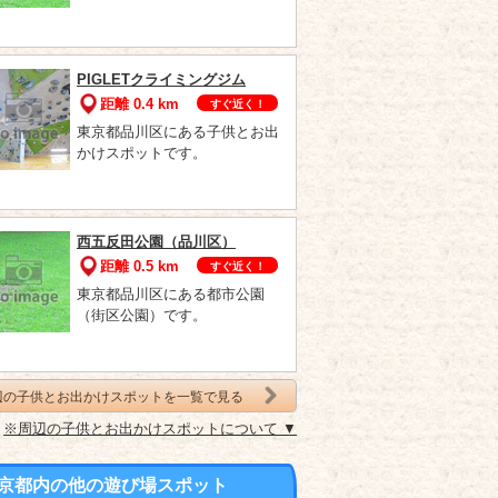
PIGLETクライミングジム
距離 0.4 km
すぐ近く！
東京都品川区にある子供とお出
かけスポットです。
西五反田公園（品川区）
距離 0.5 km
すぐ近く！
東京都品川区にある都市公園
（街区公園）です。
辺の子供とお出かけスポットを一覧で見る
※周辺の子供とお出かけスポットについて ▼
京都内の他の遊び場スポット