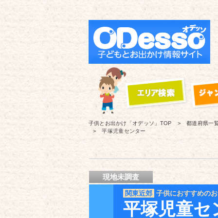
子供とお出かけ「オデッソ」
TOP
都道府県一
平塚児童センター
現地未調査
関東近郊
子供におすすめのお
平塚児童セ