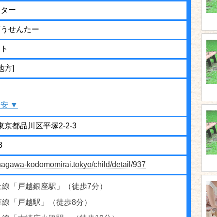
ンター
どうせんたー
ット
地方]
安 ▼
1 東京都品川区平塚2-2-3
8
hinagawa-kodomomirai.tokyo/child/detail/937
上線「戸越銀座駅」（徒歩7分）
草線「戸越駅」（徒歩8分）