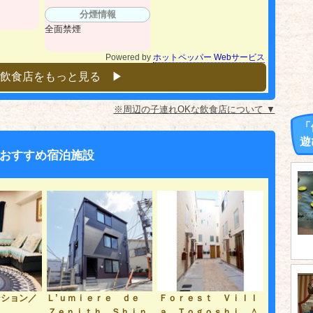
分煙情報
全面禁煙
Powered by
ホットペッパー Webサービス
飲食店をもっと見る ▶︎
※周辺の子連れOKな飲食店について ▼
「
遊
おすすめ宿泊施設
ンション／
Ｌ’ｕｍｉｅｒｅ ｄｅ
Ｆｏｒｅｓｔ Ｖｉｌｌ
Ｚｅｎｉｔｈ Ｓｈｉｎ
ａ Ｔｏｇｏｓｈｉ ＾