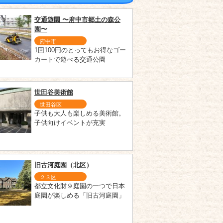
交通遊園 〜府中市郷土の森公
園〜
府中市
1回100円のとってもお得なゴー
カートで遊べる交通公園
世田谷美術館
世田谷区
子供も大人も楽しめる美術館。
子供向けイベントが充実
旧古河庭園（北区）
２３区
都立文化財９庭園の一つで日本
庭園が楽しめる「旧古河庭園」