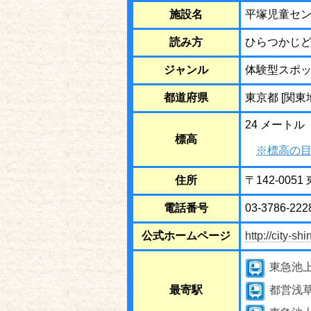
施設名
平塚児童セ
読み方
ひらつかじ
ジャンル
体験型スポ
都道府県
東京都 [関東
24 メートル
標高
※標高の目
住所
〒142-005
電話番号
03-3786-222
公式ホームページ
http://city-s
東急池
最寄駅
都営浅