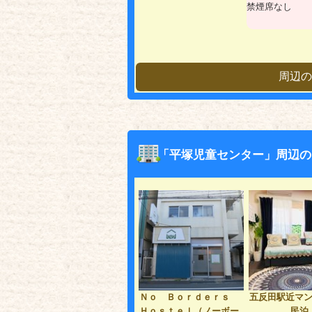
禁煙席なし
周辺の
「平塚児童センター」周辺の
Ｎｏ Ｂｏｒｄｅｒｓ
五反田駅近マ
Ｈｏｓｔｅｌ（ノーボー
民泊