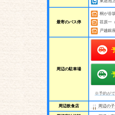
東急池
桐が谷
最寄のバス停
荏原一
戸越銀
周辺の駐車場
※予約がで
周辺飲食店
周辺の子