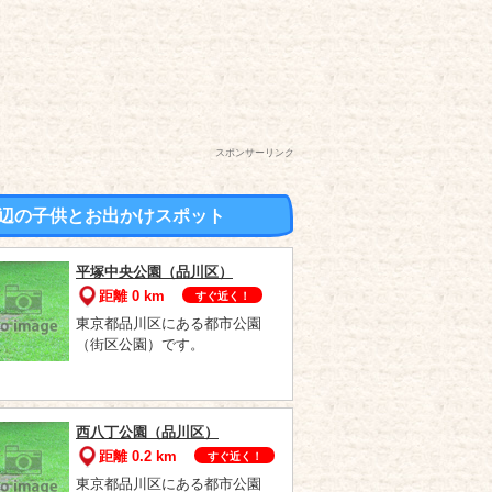
スポンサーリンク
辺の子供とお出かけスポット
平塚中央公園（品川区）
距離 0 km
すぐ近く！
東京都品川区にある都市公園
（街区公園）です。
西八丁公園（品川区）
距離 0.2 km
すぐ近く！
東京都品川区にある都市公園