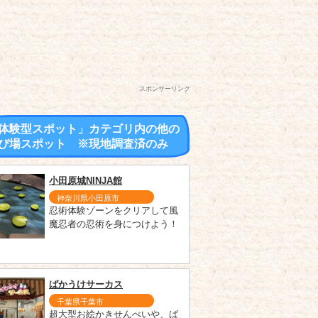
スポンサーリンク
体験型スポット」カテゴリ内の他の
び場スポット ※現地調査済のみ
小田原城NINJA館
神奈川県小田原市
忍術体験ゾーンをクリアして風
魔忍者の忍術を身につけよう！
ばかうけサーカス
千葉県千葉市
超大型お絵かきせんべいや、ば