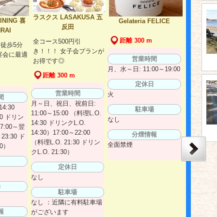
ラスクス LASAKUSA 五
INING 喜
Gelateria FELICE
反田
RAI
距離 300 m
全コース500円引
徒歩5分
き！！！ 女子会プランが
宴会に最適
営業時間
お得です◎
月、水～日: 11:00～19:00
距離 300 m
定休日
営業時間
火
間
月～日、祝日、祝前日:
4:30
駐車場
11:00～15:00 （料理L.O.
00 ドリン
なし
14:30 ドリンクL.O.
17:00～翌
14:30）17:00～22:00
分煙情報
 23:30 ド
（料理L.O. 21:30 ドリン
全面禁煙
30）
クL.O. 21:30）
日
定休日
なし
場
駐車場
なし ：近隣に有料駐車場
報
がございます