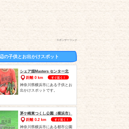
スポンサーリンク
辺の子供とお出かけスポット
シェア畑Masters センター北
距離 0 km
すぐ近く！
神奈川県横浜市にある子供とお
出かけスポットです。
茅ケ崎東つくし公園（横浜市）
距離 0.2 km
すぐ近く！
神奈川県横浜市にある都市公園