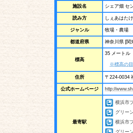
施設名
シェア畑 セ
読み方
しぇあはた
ジャンル
牧場・農場
都道府県
神奈川県 [関
35 メートル
標高
※標高の目
住所
〒224-00
公式ホームページ
http://www.sh
横浜市
グリー
最寄駅
横浜市
グリー