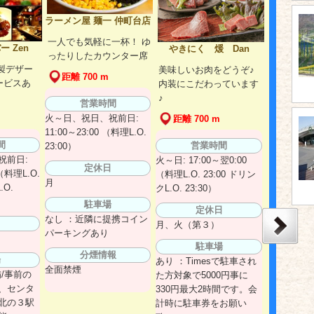
ラーメン屋 麺一 仲町台店
一人でも気軽に一杯！ ゆ
 Zen
やきにく 煖 Dan
ったりしたカウンター席
製デザー
美味しいお肉をどうぞ♪
距離 700 m
ービスあ
内装にこだわっています
♪
営業時間
火～日、祝日、祝前日:
距離 700 m
11:00～23:00 （料理L.O.
間
営業時間
23:00）
祝前日:
火～日: 17:00～翌0:00
定休日
 （料理L.O.
（料理L.O. 23:00 ドリン
月
.O.
クL.O. 23:30）
駐車場
定休日
なし ：近隣に提携コイン
日
月、火（第３）
パーキングあり
駐車場
分煙情報
場
あり ：Timesで駐車され
全面禁煙
備/事前の
た方対象で5000円事に
、センタ
330円最大2時間です。会
北の３駅
計時に駐車券をお願い