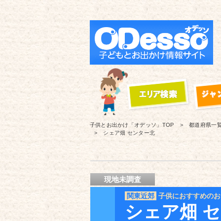
子供とお出かけ「オデッソ」
TOP
都道府県一
シェア畑 センター北
現地未調査
関東近郊
子供におすすめのお
シェア畑 