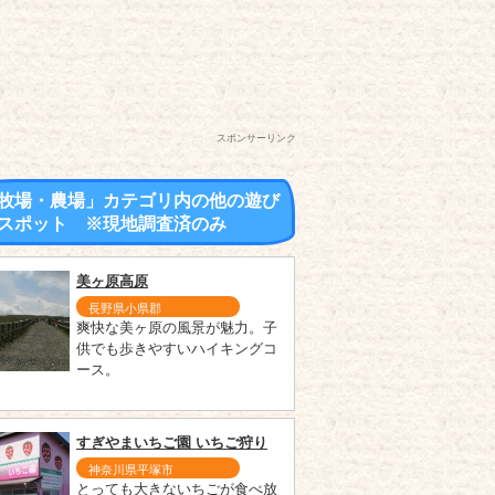
スポンサーリンク
牧場・農場」カテゴリ内の他の遊び
スポット ※現地調査済のみ
美ヶ原高原
長野県小県郡
爽快な美ヶ原の風景が魅力。子
供でも歩きやすいハイキングコ
ース。
すぎやまいちご園 いちご狩り
神奈川県平塚市
とっても大きないちごが食べ放