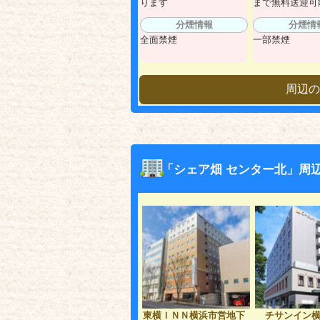
ります
まで無料送迎可能♪
分煙情報
分煙情
全面禁煙
一部禁煙
周辺の
「シェア畑 センター北」周
東横ＩＮＮ横浜市営地下
チサンイン