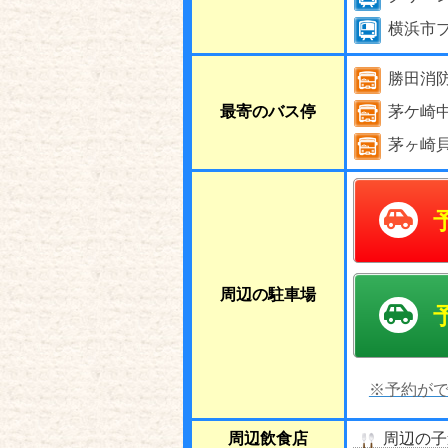
横浜市
勝田消
最寄のバス停
茅ケ崎
茅ヶ崎
周辺の駐車場
※予約がで
周辺飲食店
周辺の子