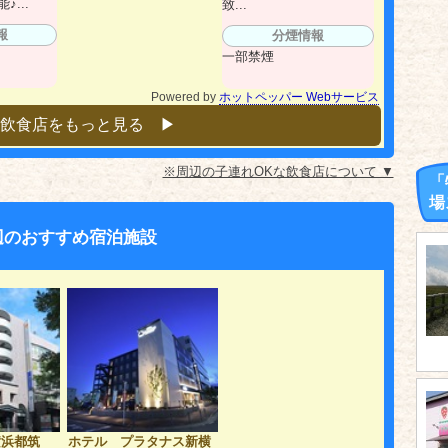
...
致...
報
分煙情報
一部禁煙
Powered by
ホットペッパー Webサービス
飲食店をもっと見る ▶︎
※周辺の子連れOKな飲食店について ▼
「
場
辺のおすすめ宿泊施設
横浜都筑
ホテル プラタナス新横