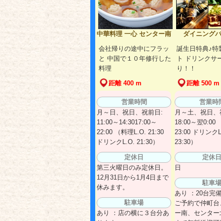
中華料理 一心 センター南
ダイニングバー
会社帰りの途中にフラッ
誕生日特典♪特
と 中国で１０年修行した
ト ドリンクサ
料理
り！！
距離 400 m
距離 500 m
営業時間
営業時
月～日、祝日、祝前日:
月～土、祝日、
11:00～14:3017:00～
18:00～翌0:00
22:00 （料理L.O. 21:30
23:00 ドリンクL
ドリンクL.O. 21:30）
23:30）
定休日
定休
第三火曜日のみ定休日。
日
12月31日から1月4日まで
駐車
休みます。
あり ：20台完
駐車場
ご予約で仲町台
あり ：店の横に３台分あ
ー南、センター