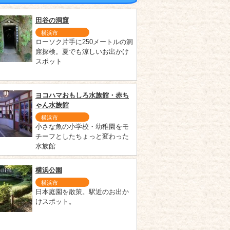
田谷の洞窟
横浜市
ローソク片手に250メートルの洞
窟探検。夏でも涼しいお出かけ
スポット
ヨコハマおもしろ水族館・赤ち
ゃん水族館
横浜市
小さな魚の小学校・幼稚園をモ
チーフとしたちょっと変わった
水族館
横浜公園
横浜市
日本庭園を散策。駅近のお出か
けスポット。