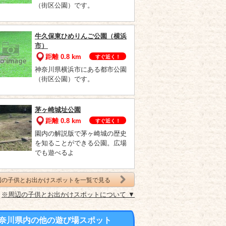
（街区公園）です。
牛久保東ひめりんご公園（横浜
市）
距離 0.8 km
すぐ近く！
神奈川県横浜市にある都市公園
（街区公園）です。
茅ヶ崎城址公園
距離 0.8 km
すぐ近く！
園内の解説版で茅ヶ崎城の歴史
を知ることができる公園。広場
でも遊べるよ
辺の子供とお出かけスポットを一覧で見る
※周辺の子供とお出かけスポットについて ▼
奈川県内の他の遊び場スポット