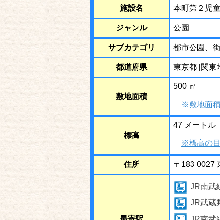
施設名
本町第２児
ジャンル
公園
サブカテゴリ
都市公園、
都道府県
東京都 [関東
500 ㎡
敷地面積
※敷地面積
47 メートル
標高
※標高の目
住所
〒183-00
JR南武
JR武
最寄駅
JR南武