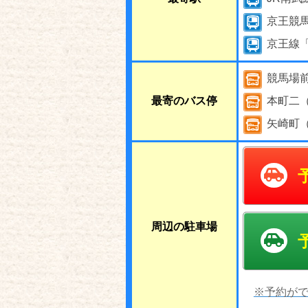
京王競
京王線
競馬場
最寄のバス停
本町二
矢崎町
周辺の駐車場
※予約がで