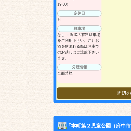
19:00）
定休日
月
駐車場
なし ：近隣の有料駐車場
をご利用下さい。注）お
酒を飲まれる際はお車で
のお越しはご遠慮下さい
ませ。...
分煙情報
全面禁煙
周辺の
「本町第２児童公園（府中市