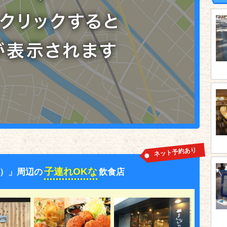
ネット予約あり
子連れOKな
）」周辺の
飲食店