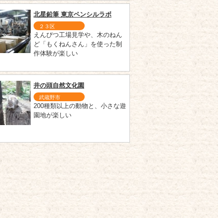
北星鉛筆 東京ペンシルラボ
２３区
えんぴつ工場見学や、木のねん
ど「もくねんさん」を使った制
作体験が楽しい
井の頭自然文化園
武蔵野市
200種類以上の動物と、小さな遊
園地が楽しい