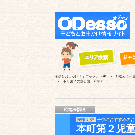
子供とお出かけ「オデッソ」
TOP
都道府県一
本町第２児童公園（府中市）
現地未調査
関東近郊
子供におすすめのお
本町第２児