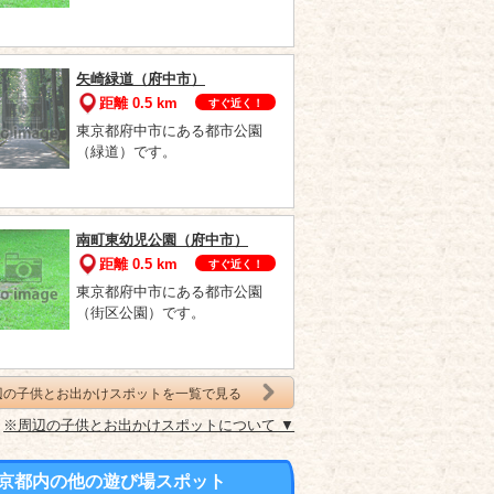
矢崎緑道（府中市）
距離 0.5 km
すぐ近く！
東京都府中市にある都市公園
（緑道）です。
南町東幼児公園（府中市）
距離 0.5 km
すぐ近く！
東京都府中市にある都市公園
（街区公園）です。
辺の子供とお出かけスポットを一覧で見る
※周辺の子供とお出かけスポットについて ▼
京都内の他の遊び場スポット