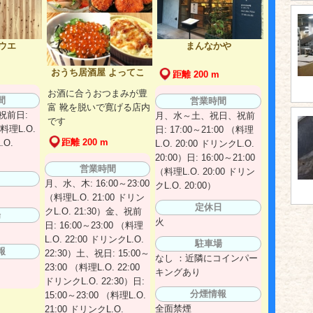
ウエ
まんなかや
おうち居酒屋 よってこ
距離 200 m
お酒に合うおつまみが豊
間
営業時間
富 靴を脱いで寛げる店内
祝前日:
月、水～土、祝日、祝前
です
（料理L.O.
日: 17:00～21:00 （料理
距離 200 m
.O.
L.O. 20:00 ドリンクL.O.
20:00）日: 16:00～21:00
営業時間
（料理L.O. 20:00 ドリン
日
月、水、木: 16:00～23:00
クL.O. 20:00）
（料理L.O. 21:00 ドリン
定休日
クL.O. 21:30）金、祝前
場
火
日: 16:00～23:00 （料理
L.O. 22:00 ドリンクL.O.
駐車場
報
22:30）土、祝日: 15:00～
なし ：近隣にコインパー
23:00 （料理L.O. 22:00
キングあり
ドリンクL.O. 22:30）日:
分煙情報
15:00～23:00 （料理L.O.
全面禁煙
21:00 ドリンクL.O.