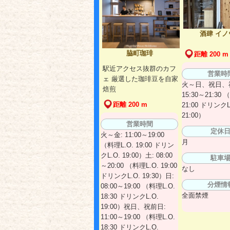
酒肆 イノ
脇町珈琲
距離 200 m
駅近アクセス抜群のカフ
営業時
ェ 厳選した珈琲豆を自家
火～日、祝日、
焙煎
15:30～21:30 
距離 200 m
21:00 ドリンクL
21:00）
営業時間
定休
火～金: 11:00～19:00
月
（料理L.O. 19:00 ドリン
クL.O. 19:00）土: 08:00
駐車
～20:00 （料理L.O. 19:00
なし
ドリンクL.O. 19:30）日:
分煙情
08:00～19:00 （料理L.O.
全面禁煙
18:30 ドリンクL.O.
19:00）祝日、祝前日:
11:00～19:00 （料理L.O.
18:30 ドリンクL.O.