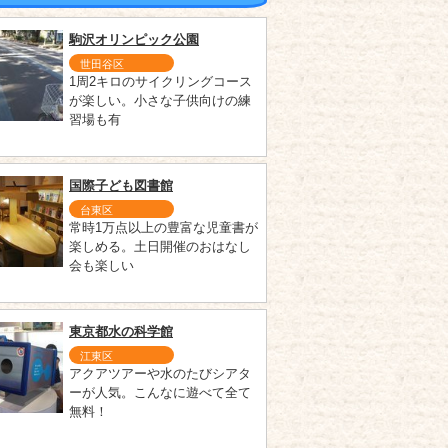
駒沢オリンピック公園
世田谷区
1周2キロのサイクリングコース
が楽しい。小さな子供向けの練
習場も有
国際子ども図書館
台東区
常時1万点以上の豊富な児童書が
楽しめる。土日開催のおはなし
会も楽しい
東京都水の科学館
江東区
アクアツアーや水のたびシアタ
ーが人気。こんなに遊べて全て
無料！