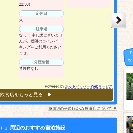
21:30）
定休日
火
駐車場
なし ：申し訳ございませ
んが、近隣のコインパー
キングをご利用ください
ませ。...
「
ッ
分煙情報
禁煙席なし
Powered by
ホットペッパー Webサービス
飲食店をもっと見る ▶︎
※周辺の子連れOKな飲食店について ▼
）」周辺のおすすめ宿泊施設