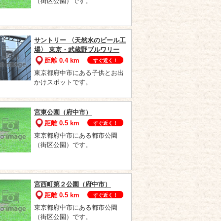
（街区公園）です。
サントリー 〈天然水のビール工
場〉 東京・武蔵野ブルワリー
距離 0.4 km
すぐ近く！
東京都府中市にある子供とお出
かけスポットです。
宮東公園（府中市）
距離 0.5 km
すぐ近く！
東京都府中市にある都市公園
（街区公園）です。
宮西町第２公園（府中市）
距離 0.5 km
すぐ近く！
東京都府中市にある都市公園
（街区公園）です。