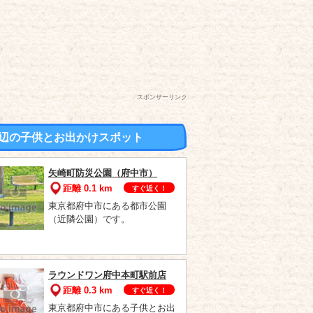
スポンサーリンク
辺の子供とお出かけスポット
矢崎町防災公園（府中市）
距離 0.1 km
すぐ近く！
東京都府中市にある都市公園
（近隣公園）です。
ラウンドワン府中本町駅前店
距離 0.3 km
すぐ近く！
東京都府中市にある子供とお出