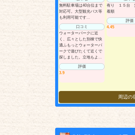
無料駐車場は40台位まで
有り １５台 
対応可。大型観光バス等
着順
も利用可能です...
評価
口コミ
4.45
ウォーターパークに近
く、広々とした別棟で快
適ふもっとウォーターパ
ークで遊びたくて近くで
探しました。立地もよ...
評価
3.9
周辺の