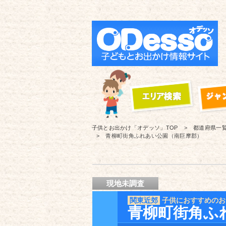
子供とお出かけ「オデッソ」
TOP
都道府県一
青柳町街角ふれあい公園（南巨摩郡）
現地未調査
関東近郊
子供におすすめのお
青柳町街角ふ