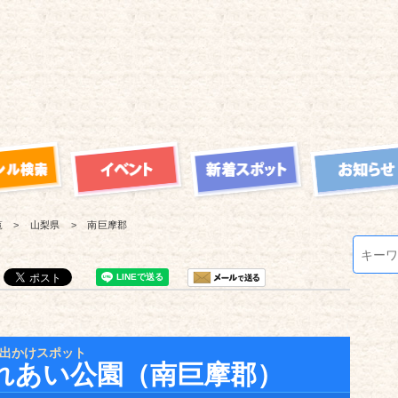
覧
山梨県
南巨摩郡
出かけスポット
れあい公園（南巨摩郡）