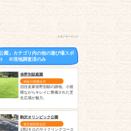
スポンサーリンク
公園」カテゴリ内の他の遊び場スポ
ト ※現地調査済のみ
俣野別邸庭園
神奈川県横浜市
旧住友家俣野別邸の跡地。小規
模ながらキレイに整備された芝
生広場が魅力。
駒沢オリンピック公園
東京都世田谷区
1周2キロのサイクリングコース