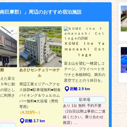
南巨摩郡）」周辺のおすすめ宿泊施設
ＫＯＭＥ ｔｈｅ Ｙａ
ｍａｎａｓｈｉ Ｃｏｔ
ｔａｇｅ
富士山を望む一棟貸しコ
テージ。プライベートサ
旅館
あさひセンチュリーホテ
ウナと本格BBQ、満天の
ル
栄えた富士
星空でととのう休日を。
正５年に創
周辺工業エリアへアクセ
距離 2.9 km
理の宿とし
ス抜群■駐車場無料■朝食
様に利用さ
バイキング＆ウェルカム
駐車場
バー無料■大浴場（男性
あり 1台 無料 予約不要
専用）
（2台目以降は事前にご連
（4,333円～）
m
絡ください。乗り合わせ
距離 2.7 km
推奨）...
場