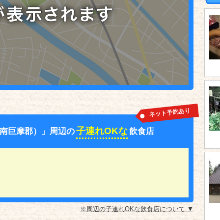
ネット予約あり
子連れOKな
南巨摩郡）」周辺の
飲食店
※周辺の子連れOKな飲食店について ▼