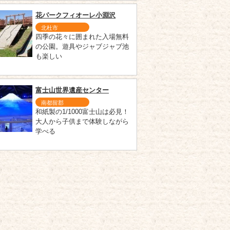
花パークフィオーレ小淵沢
北杜市
四季の花々に囲まれた入場無料
の公園。遊具やジャブジャブ池
も楽しい
富士山世界遺産センター
南都留郡
和紙製の1/1000富士山は必見！
大人から子供まで体験しながら
学べる