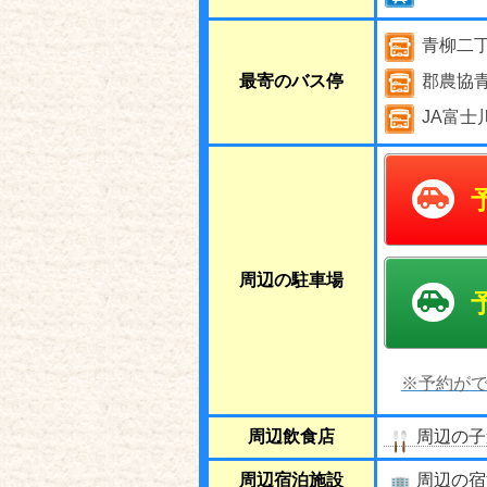
青柳二
最寄のバス停
郡農協
JA富士
周辺の駐車場
※予約がで
周辺飲食店
周辺の子
周辺宿泊施設
周辺の宿