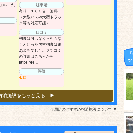
駐車場
無料 先
有り １００台 無料
（大型バスや大型トラッ
ク等も対応可能）...
口コミ
朝食は可もなく不可もな
くといった内容朝食はま
あまあでした。クチコミ
「
の詳細はこちらから
ッ
https://re...
評価
4.13
宿泊施設をもっと見る ▶︎
※周辺のおすすめ宿泊施設について ▼