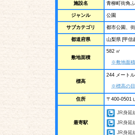
施設名
青柳町街角
ジャンル
公園
サブカテゴリ
都市公園、
都道府県
山梨県 [甲信
582 ㎡
敷地面積
※敷地面積
244 メートル
標高
※標高の目
住所
〒400-05
JR身延
最寄駅
JR身延
JR身延