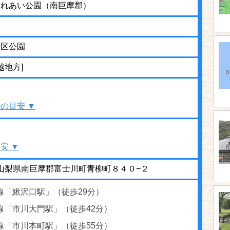
ふれあい公園（南巨摩郡）
街区公園
越地方]
の目安 ▼
安 ▼
01 山梨県南巨摩郡富士川町青柳町８４０−２
線「鰍沢口駅」（徒歩29分）
線「市川大門駅」（徒歩42分）
線「市川本町駅」（徒歩55分）