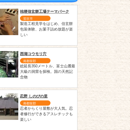
桔梗信玄餅工場テーマパーク
笛吹市
製造工程見学をはじめ、信玄餅
包装体験、お菓子詰め放題が楽
しい
西湖コウモリ穴
南都留郡
総延長350メートル、富士山麓最
大級の洞窟を探検。国の天然記
念物
忍野 しのびの里
南都留郡
忍者からくり屋敷が大人気。忍
者修行ができるアスレチックも
楽しい