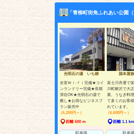
「青柳町街角ふれあい公園（
光明石の湯 いち柳
国本屋
全室Ｗｉ-ｆｉ完備★コイ
富士川舟運で
ンランドリー完備★長期
川町鰍沢で大
滞在OK★光明石の湯で
業。うなぎ料
癒し★お得なビジネスプ
て多くのお客
ラン販売中
れています。
（6,200円～）
（6,600円～）
距離 600 m
距離 1.1 k
駐車場
駐車