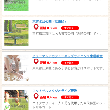
東雲水辺公園（江東区）
距離 0.3 km
すぐ近く！
東京都江東区にある都市公園（近隣公園）です。
ヒューマンアカデミーキッズサイエンス東雲教室
距離 0.4 km
すぐ近く！
東京都江東区にある子供とお出かけスポットです。
フットサルスタジオライズ豊洲
距離 0.4 km
すぐ近く！
ハイクオリティー人工芝を使用した全天候型のフッ
トサルコート