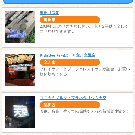
町田リス園
町田市
200匹以上のリスを放し飼い。小さな子供も楽しく
エサやりできますよ
KidsBee ららぽーと立川立飛店
立川市
プレイランドとブッフェレストランが融合。お買い
物体験もできる
コニカミノルタ・プラネタリウム天空
墨田区
映像、音響、香りで臨場感あふれる新感覚体験を！