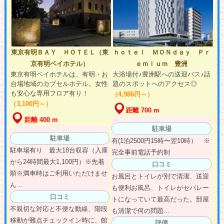
東京有明ＢＡＹ ＨＯＴＥＬ（東
ｈｏｔｅｌ ＭＯＮｄａｙ Ｐｒ
京有明ベイホテル）
ｅｍｉｕｍ 豊洲
東京有明ベイホテルは、有明・お
大浴場付♪豊洲駅への送迎バス♪話
台場地域のカプセルホテル。女性
題のスポットへのアクセス◎
も安心な専用フロア有り！
（4,986円～）
（3,100円～）
距離 700 m
距離 400 m
駐車場
駐車場
有(1泊2500円15時〜翌10時） ※
駐車場有り 最大18台収容（入庫
完全事前電話予約制
から24時間最大1,100円）※先着
口コミ
順※満車時はご利用いただけませ
お風呂とトイレが別で清潔、送迎
ん...
も便利お風呂、トイレがセパレー
口コミ
トになっていて最高だった。部屋
不親切な対応と不便な動線、階段
も清潔で何の問題...
移動が難点チェックイン時に、館
評価