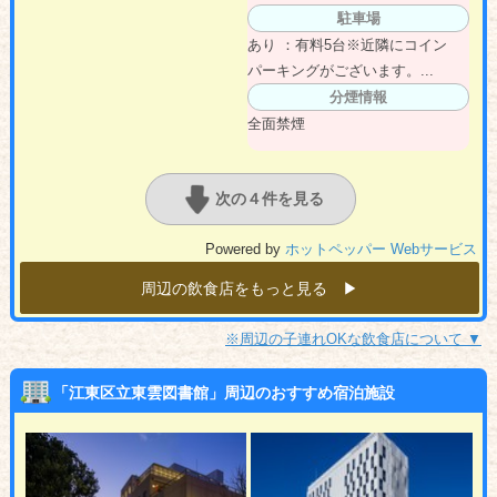
駐車場
あり ：有料5台※近隣にコイン
パーキングがございます。...
分煙情報
全面禁煙
次の４件を見る
Powered by
ホットペッパー Webサービス
周辺の飲食店をもっと見る ▶︎
※周辺の子連れOKな飲食店について ▼
「江東区立東雲図書館」周辺のおすすめ宿泊施設