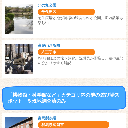
北の丸公園
千代田区
芝生広場と池が特徴の緑あふれる公園。園内散策も
楽しい
高尾山さる園
八王子市
約60頭ほどの猿を飼育。説明員が常駐し、猿の生態
を分かりやすく解説
「博物館・科学館など」カテゴリ内の他の遊び場ス
ポット ※現地調査済のみ
富岡製糸場
群馬県富岡市