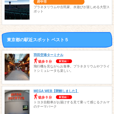
府中市
プラネタリウムや古民家、水遊びが楽しめる大型ス
ポット
東京都の駅近スポット ベスト５
羽田空港ターミナル
徒歩 0 分
駅直結！
飛行機を見ながらお食事。プラネタリウムやフライ
トシミュレータも楽しい。
MEGA WEB【閉館しました】
徒歩 0 分
駅直結！
トヨタ自動車がお届けする見て乗って感じるクルマ
のテーマパーク