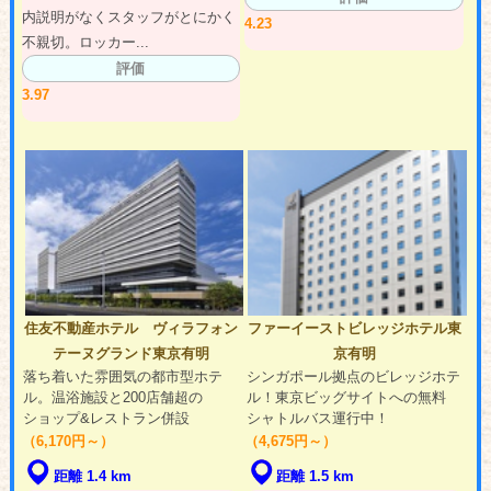
内説明がなくスタッフがとにかく
4.23
不親切。ロッカー...
評価
3.97
住友不動産ホテル ヴィラフォン
ファーイーストビレッジホテル東
テーヌグランド東京有明
京有明
落ち着いた雰囲気の都市型ホテ
シンガポール拠点のビレッジホテ
ル。温浴施設と200店舗超の
ル！東京ビッグサイトへの無料
ショップ&レストラン併設
シャトルバス運行中！
（6,170円～）
（4,675円～）
距離 1.4 km
距離 1.5 km