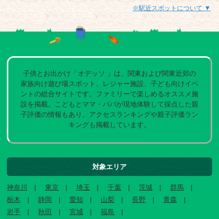
※駅近スポットについて ▼
子供とお出かけ「オデッソ 」は、関東および関東近郊の
家族向け遊び場スポット、レジャー施設、子ども向けイベ
ントの総合サイトです。ファミリーで楽しめるオススメ施
設を掲載。こどもとママ・パパが現地体験して採点した親
子評価の情報もあり。アクセスランキングや親子評価ラン
キングも掲載しています。
対象エリア
神奈川
東京
埼玉
千葉
茨城
群馬
栃木
静岡
愛知
山梨
長野
青森
岩手
秋田
宮城
福島