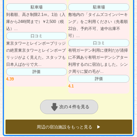
駐車場
駐車場
到着順、高さ制限2.1ｍ。1泊（入
敷地内の「タイムズコインパーキ
庫から24時間まで）￥2,500（税
ング」をご利用ください（先着順
込）...
22台、予約不可、途中出庫不
可）...
口コミ
口コミ
東京タワーとレインボーブリッジ
の絶景東京タワーとレインボーブ
有明ガーデン利用に便利だが清掃
リッジがよく見えた。スタッフも
に不満あり有明ガーデンシアター
日本人ばかりで大...
利用するのに宿泊しました。シン
ク周りに髪の毛が...
評価
評価
4.39
4.1
次の４件を見る
周辺の宿泊施設をもっと見る ▶︎