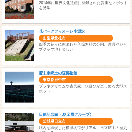
2014年に世界文化遺産に登録された貴重なスポット
を見学
花パークフィオーレ小淵沢
山梨県北杜市
四季の花々に囲まれた入場無料の公園。遊具やジャ
ブジャブ池も楽しい
府中市郷土の森博物館
東京都府中市
プラネタリウムや古民家、水遊びが楽しめる大型ス
ポット
日鉱記念館（JX金属グループ）
茨城県日立市
坑内を再現した模擬坑道がリアル。日立鉱山の歴史