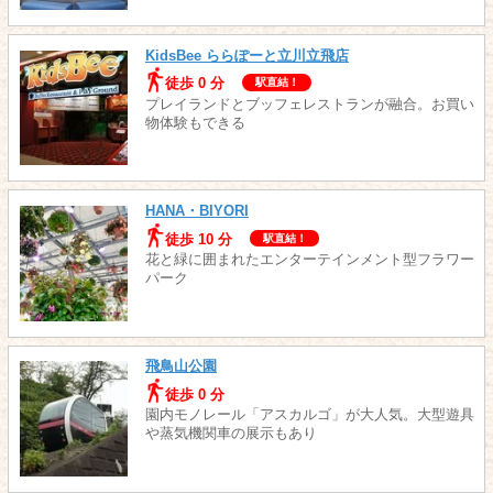
KidsBee ららぽーと立川立飛店
徒歩 0 分
駅直結！
プレイランドとブッフェレストランが融合。お買い
物体験もできる
HANA・BIYORI
徒歩 10 分
駅直結！
花と緑に囲まれたエンターテインメント型フラワー
パーク
飛鳥山公園
徒歩 0 分
園内モノレール「アスカルゴ」が大人気。大型遊具
や蒸気機関車の展示もあり