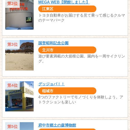
MEGA WEB【閉館しました】
第2位
江東区
トヨタ自動車がお届けする見て乗って感じるクルマ
のテーマパーク
国営昭和記念公園
第3位
立川市
遊び要素満載の大規模公園。園内を一周サイクリン
グ。
グッジョバ！！
第4位
稲城市
4つのファクトリーでモノづくりを体験しよう。ア
トラクションも楽しい
府中市郷土の森博物館
第5位