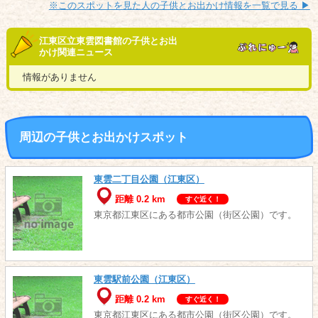
※このスポットを見た人の子供とお出かけ情報を一覧で見る ▶︎
江東区立東雲図書館の子供とお出
かけ関連ニュース
情報がありません
周辺の子供とお出かけスポット
東雲二丁目公園（江東区）
距離 0.2 km
すぐ近く！
東京都江東区にある都市公園（街区公園）です。
東雲駅前公園（江東区）
距離 0.2 km
すぐ近く！
東京都江東区にある都市公園（街区公園）です。