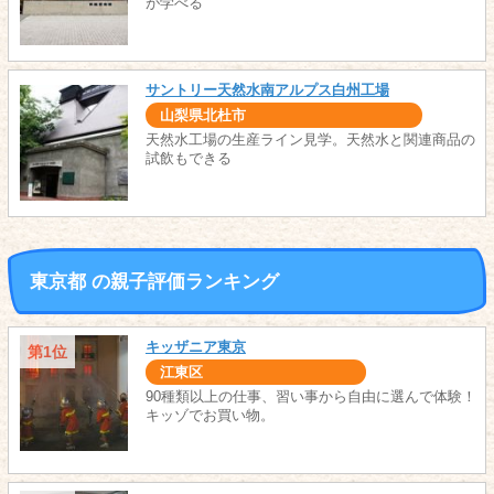
が学べる
サントリー天然水南アルプス白州工場
山梨県北杜市
天然水工場の生産ライン見学。天然水と関連商品の
試飲もできる
東京都 の親子評価ランキング
キッザニア東京
第1位
江東区
90種類以上の仕事、習い事から自由に選んで体験！
キッゾでお買い物。