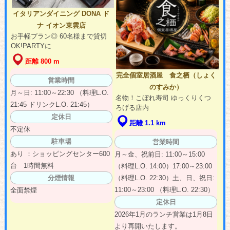
イタリアンダイニング DONA ド
ナ イオン東雲店
お手軽プラン◎ 60名様まで貸切
OK!PARTYに
距離 800 m
完全個室居酒屋 食之栖（しょく
営業時間
のすみか）
月～日: 11:00～22:30 （料理L.O.
名物！こぼれ寿司 ゆっくりくつ
21:45 ドリンクL.O. 21:45）
ろげる店内
定休日
距離 1.1 km
不定休
駐車場
営業時間
あり ：ショッピングセンター600
月～金、祝前日: 11:00～15:00
台 1時間無料
（料理L.O. 14:00）17:00～23:00
（料理L.O. 22:30）土、日、祝日:
分煙情報
11:00～23:00 （料理L.O. 22:30）
全面禁煙
定休日
2026年1月のランチ営業は1月8日
より再開いたします。