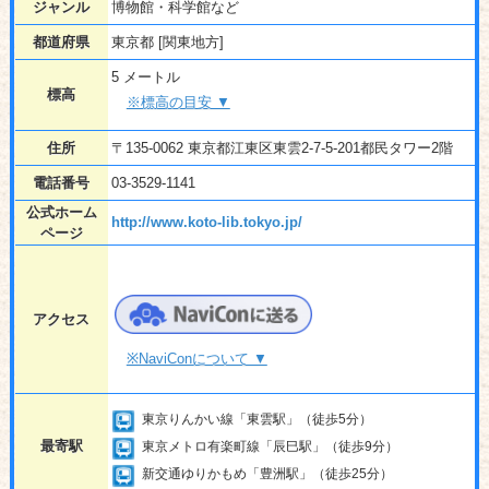
ジャンル
博物館・科学館など
都道府県
東京都 [関東地方]
5 メートル
標高
※標高の目安 ▼
住所
〒135-0062 東京都江東区東雲2-7-5-201都民タワー2階
電話番号
03-3529-1141
公式ホーム
http://www.koto-lib.tokyo.jp/
ページ
アクセス
※NaviConについて ▼
東京りんかい線「東雲駅」（徒歩5分）
最寄駅
東京メトロ有楽町線「辰巳駅」（徒歩9分）
新交通ゆりかもめ「豊洲駅」（徒歩25分）