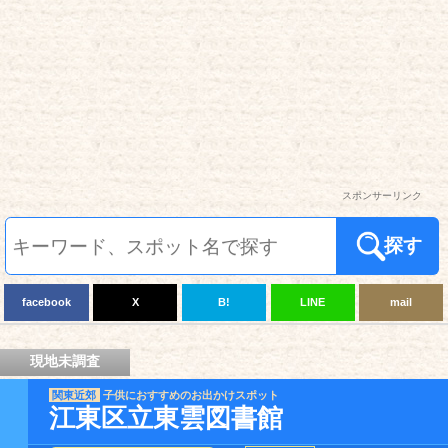
スポンサーリンク
探す
facebook
X
B!
LINE
mail
現地未調査
関東近郊
子供におすすめのお出かけスポット
江東区立東雲図書館