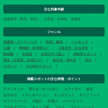
主な対象年齢
未就学児（乳児、幼児）、小学生、中学生、高校生
ジャンル
遊園地・テーマパーク
牧場・農場
ハイキング
公園
博物館・科学館など
工場見学・社会見学
動物園
水族館
自然の中で遊ぶ
体験型スポット
歴史（古民家、古墳など）
海水浴・湖水浴
宿泊
スポーツ
その他のスポット
掲載スポットの主な特徴・ポイント
アスレチック
滑り台（すべり台）
スライダー
遊具
おみやげ
イルミネーション
キッズランド
サイクリング
サファリパーク
川遊び
水遊び
バーベキュー
プラネタリウム
キャンプ場
プール
ワークショップ