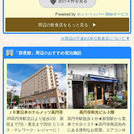
次の４件を見る
Powered by
ホットペッパー Webサービス
周辺の飲食店をもっと見る ▶︎
※周辺の子連れOKな飲食店について ▼
「群星館」周辺のおすすめ宿泊施設
ＪＲ東日本ホテルメッツ高円寺
高円寺和光ビル３階
JR高円寺駅北口より徒歩1分 新
高円寺駅徒歩１分★新宿駅から電
宿まで7分・東京まで20分 ビジネ
車で６分☆３Ｆ★高円寺商店街内
ス・テレワーク・レジャーに！
にある便利なお部屋。エアコンＷ