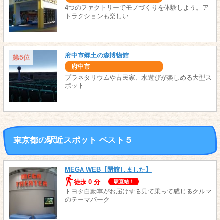
4つのファクトリーでモノづくりを体験しよう。ア
トラクションも楽しい
府中市郷土の森博物館
第5位
府中市
プラネタリウムや古民家、水遊びが楽しめる大型ス
ポット
東京都の駅近スポット ベスト５
MEGA WEB【閉館しました】
徒歩 0 分
駅直結！
トヨタ自動車がお届けする見て乗って感じるクルマ
のテーマパーク