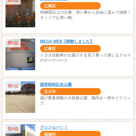
第1位
江東区
90種類以上の仕事、習い事から自由に選んで体験！
キッゾでお買い物。
MEGA WEB【閉館しました】
第2位
江東区
トヨタ自動車がお届けする見て乗って感じるクルマ
のテーマパーク
国営昭和記念公園
第3位
立川市
遊び要素満載の大規模公園。園内を一周サイクリン
グ。
グッジョバ！！
第4位
稲城市