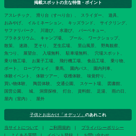
掲載スポットの主な特徴・ポイント
アスレチック
滑り台（すべり台）
スライダー
遊具
おみやげ
イルミネーション
キッズランド
サイクリング
サファリパーク
川遊び
水遊び
バーベキュー
プラネタリウム
キャンプ場
プール
ワークショップ
散策
迷路
芝そり
芝生広場
里山風景
野鳥観察
魚つり
展望台
入場無料
駐車場無料
穴場スポット
乗り物工場
お菓子工場
飛行機工場
食品工場
乗り物
ボート
ロープウェイ
乗馬
園内バス
園内列車
体験イベント
体験ツアー
収穫体験
味覚狩り
買い物体験
陶芸体験
交通公園
スケート場
図書館
国営公園
城
洞窟探検
灯台
資料館
足湯
雨の日
屋内（室内）
屋外
子供とお出かけ「オデッソ」
のあれこれ
当サイトについて
ご利用規約
プライバシーポリシー
よくある質問
イベント登録
お問い合わせ