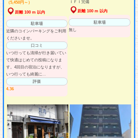
ＩＦＩ完備
（5,450円～）
距離 100 m 以内
距離 100 m 以内
駐車場
駐車場
無し
近隣のコインパーキングをご利用
くださいませ。
口コミ
いつ行っても清掃が行き届いてい
て快適はじめての投稿になりま
す。4回目の宿泊になりますが、
いつ行っても綺麗に...
評価
4.36