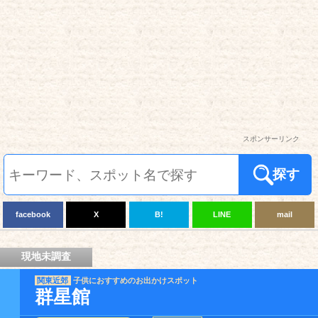
スポンサーリンク
探す
facebook
X
B!
LINE
mail
現地未調査
関東近郊
子供におすすめのお出かけスポット
群星館