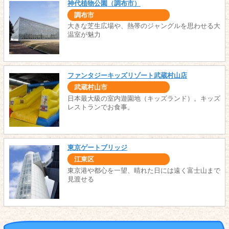
神代植物公園（調布市）
調布市
大きな芝生広場や、熱帯のジャングルを思わせる大
温室が魅力
ファンタジーキッズリゾート武蔵村山店
武蔵村山市
日本最大級の室内遊園地（キッズランド）。キッズ
レストランでお食事。
東京ゲートブリッジ
江東区
東京港や都心を一望、晴れた日には遠く富士山まで
見渡せる