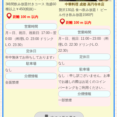
3時間飲み放題付きコース 泡盛60
中華料理 成都 高円寺本店
種以上￥450(税抜)～
贅沢130品 食べ飲み放題！ ビー
ル付き飲み放題1580円
距離 100 m 以内
距離 100 m 以内
営業時間
営業時間
月～日、祝日、祝前日: 17:00～翌
月～日、祝日: 11:00～23:00 （料
0:00 （料理L.O. 23:00 ドリンク
理L.O. 22:30 ドリンクL.O.
L.O. 23:30）
22:30）
定休日
定休日
年中無休でお待ちしております♪
なし
駐車場
駐車場
なし
なし ：申し訳ございません。お車
分煙情報
でお越しの際はお近くのコイン
全面禁煙
パーキングをご利用ください...
分煙情報
一部禁煙