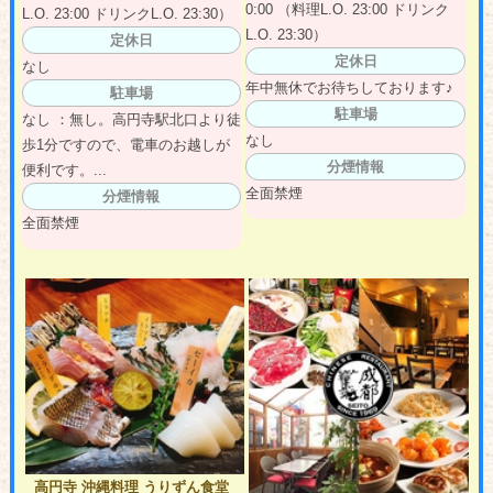
0:00 （料理L.O. 23:00 ドリンク
L.O. 23:00 ドリンクL.O. 23:30）
L.O. 23:30）
定休日
定休日
なし
年中無休でお待ちしております♪
駐車場
駐車場
なし ：無し。高円寺駅北口より徒
なし
歩1分ですので、電車のお越しが
分煙情報
便利です。...
全面禁煙
分煙情報
全面禁煙
高円寺 沖縄料理 うりずん食堂