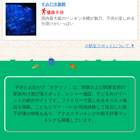
すみだ水族館
徒歩 0 分
国内最大級のペンギン水槽が魅力。子供が楽しめる
仕掛けがいっぱい
※駅近スポットについて ▼
子供とお出かけ「オデッソ 」は、関東および関東近郊の
家族向け遊び場スポット、レジャー施設、子ども向けイベ
ントの総合サイトです。ファミリーで楽しめるオススメ施
設を掲載。こどもとママ・パパが現地体験して採点した親
子評価の情報もあり。アクセスランキングや親子評価ラン
キングも掲載しています。