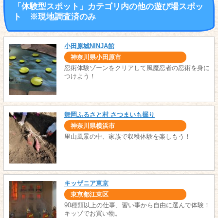
「体験型スポット」カテゴリ内の他の遊び場スポッ
ト ※現地調査済のみ
小田原城NINJA館
神奈川県小田原市
忍術体験ゾーンをクリアして風魔忍者の忍術を身に
つけよう！
舞岡ふるさと村 さつまいも掘り
神奈川県横浜市
里山風景の中、家族で収穫体験を楽しもう！
キッザニア東京
東京都江東区
90種類以上の仕事、習い事から自由に選んで体験！
キッゾでお買い物。