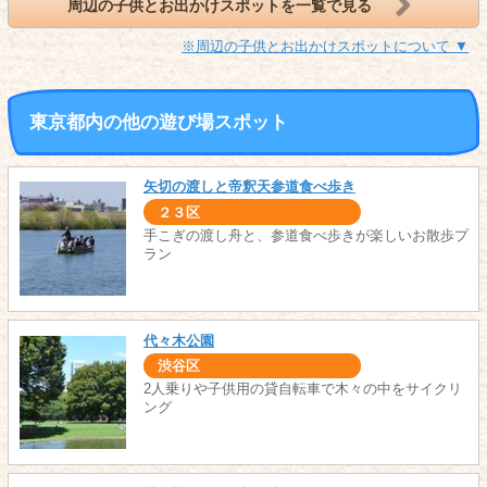
周辺の子供とお出かけスポットを一覧で見る
※周辺の子供とお出かけスポットについて ▼
東京都内の他の遊び場スポット
矢切の渡しと帝釈天参道食べ歩き
２３区
手こぎの渡し舟と、参道食べ歩きが楽しいお散歩プ
ラン
代々木公園
渋谷区
2人乗りや子供用の貸自転車で木々の中をサイクリ
ング