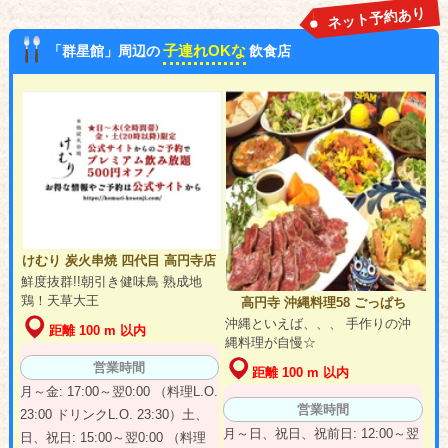
ネット予約あり
子連れOKな
「群星館」周辺の
飲食店
けむり 炭火串焼 四代目 高円寺店
鮮度抜群!!朝引き健味鳥 熟成地
鶏！天草大王
高円寺 沖縄料理58 ごっぱち
沖縄といえば、、、 手作りの沖
距離 100 m 以内
縄料理が自慢☆
営業時間
距離 100 m 以内
月～金: 17:00～翌0:00 （料理L.O.
営業時間
23:00 ドリンクL.O. 23:30）土、
月～日、祝日、祝前日: 12:00～翌
日、祝日: 15:00～翌0:00 （料理