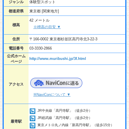
ジャンル
体験型スポット
都道府県
東京都 [関東地方]
42 メートル
標高
※標高の目安 ▼
住所
〒166-0002 東京都杉並区高円寺北3-22-3
電話番号
03-3330-2866
公式ホーム
http://www.muribushi.jp/3f.html
ページ
アクセス
※NaviConについて ▼
JR中央線「高円寺駅」（徒歩2分）
JR総武線「高円寺駅」（徒歩2分）
最寄駅
東京メトロ丸ノ内線「新高円寺駅」（徒歩15分）