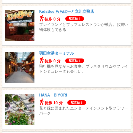
KidsBee ららぽーと立川立飛店
徒歩 0 分
駅直結！
プレイランドとブッフェレストランが融合。お買い
物体験もできる
羽田空港ターミナル
徒歩 0 分
駅直結！
飛行機を見ながらお食事。プラネタリウムやフライ
トシミュレータも楽しい。
HANA・BIYORI
徒歩 10 分
駅直結！
花と緑に囲まれたエンターテインメント型フラワー
パーク