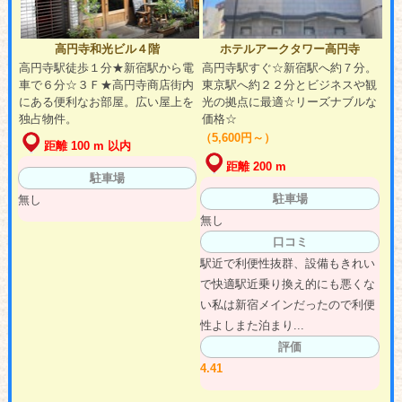
高円寺和光ビル４階
ホテルアークタワー高円寺
高円寺駅徒歩１分★新宿駅から電
高円寺駅すぐ☆新宿駅へ約７分。
車で６分☆３Ｆ★高円寺商店街内
東京駅へ約２２分とビジネスや観
にある便利なお部屋。広い屋上を
光の拠点に最適☆リーズナブルな
独占物件。
価格☆
（5,600円～）
距離 100 m 以内
距離 200 m
駐車場
駐車場
無し
無し
口コミ
駅近で利便性抜群、設備もきれい
で快適駅近乗り換え的にも悪くな
い私は新宿メインだったので利便
性よしまた泊まり...
評価
4.41