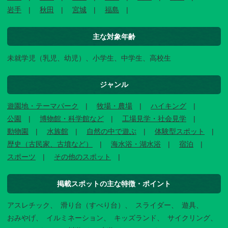
岩手
秋田
宮城
福島
主な対象年齢
未就学児（乳児、幼児）、小学生、中学生、高校生
ジャンル
遊園地・テーマパーク
牧場・農場
ハイキング
公園
博物館・科学館など
工場見学・社会見学
動物園
水族館
自然の中で遊ぶ
体験型スポット
歴史（古民家、古墳など）
海水浴・湖水浴
宿泊
スポーツ
その他のスポット
掲載スポットの主な特徴・ポイント
アスレチック
滑り台（すべり台）
スライダー
遊具
おみやげ
イルミネーション
キッズランド
サイクリング