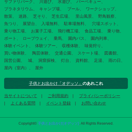
サファリパーク
川遊び
水遊び
バーベキュー
プラネタリウム
キャンプ場
プール
ワークショップ
散策
迷路
芝そり
芝生広場
里山風景
野鳥観察
魚つり
展望台
入場無料
駐車場無料
穴場スポット
乗り物工場
お菓子工場
飛行機工場
食品工場
乗り物
ボート
ロープウェイ
乗馬
園内バス
園内列車
体験イベント
体験ツアー
収穫体験
味覚狩り
買い物体験
陶芸体験
交通公園
スケート場
図書館
国営公園
城
洞窟探検
灯台
資料館
足湯
雨の日
屋内（室内）
屋外
子供とお出かけ「オデッソ」
のあれこれ
当サイトについて
ご利用規約
プライバシーポリシー
よくある質問
イベント登録
お問い合わせ
Copyright©
子供とお出かけ[オデッソ]
. All Rights Reserved.