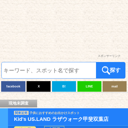
スポンサーリンク
探す
facebook
X
B!
LINE
mail
現地未調査
関東近郊
子供におすすめのお出かけスポット
Kid's US.LAND ラザウォーク甲斐双葉店