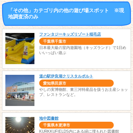
「その他」カテゴリ内の他の遊び場スポット ※現
地調査済のみ
ファンタジーキッズリゾート稲毛店
千葉県千葉市
日本最大級の室内遊園地（キッズランド）で1日め
いいっぱい遊ぶ
道の駅伊良湖クリスタルポルト
愛知県田原市
やしの実博物館、東三河特産品を扱うお土産ショッ
プ、レストランなど。
地中図書館
千葉県木更津市
KURKKUFIELDS内にある緑に埋もれた図書館