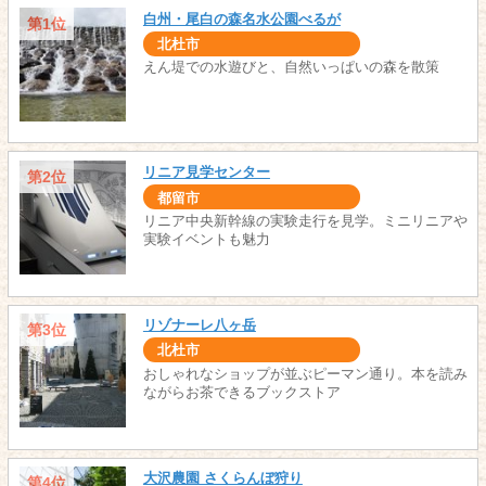
白州・尾白の森名水公園べるが
第1位
北杜市
えん堤での水遊びと、自然いっぱいの森を散策
リニア見学センター
第2位
都留市
リニア中央新幹線の実験走行を見学。ミニリニアや
実験イベントも魅力
リゾナーレ八ヶ岳
第3位
北杜市
おしゃれなショップが並ぶピーマン通り。本を読み
ながらお茶できるブックストア
大沢農園 さくらんぼ狩り
第4位