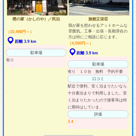
樫の家（かしのや）／民泊
旅館正栄荘
我が家を想わせるアットホームな
雰囲気。工事・出張・長期滞在の
（10,498円～）
方は特にご相談に応じます。
距離 3.9 km
（4,500円～）
駐車場
距離 3.9 km
有り
駐車場
有り １０台 無料 予約不要
口コミ
駅近で便利、安く泊まりたいなら
十分素泊まりで利用しました。安
く泊まりたかったので接客等は特
に期待はしていま...
評価
3.4