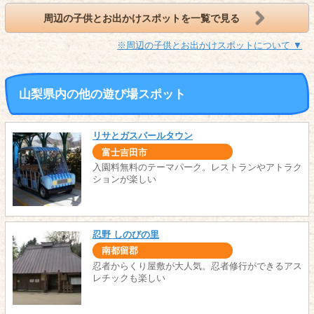
周辺の子供とお出かけスポットを一覧で見る
※周辺の子供とお出かけスポットについて ▼
山梨県内の他の遊び場スポット
リサとガスパールタウン
富士吉田市
入園料無料のテーマパーク。レストランやアトラク
ションが楽しい
忍野 しのびの里
南都留郡
忍者からくり屋敷が大人気。忍者修行ができるアス
レチックも楽しい