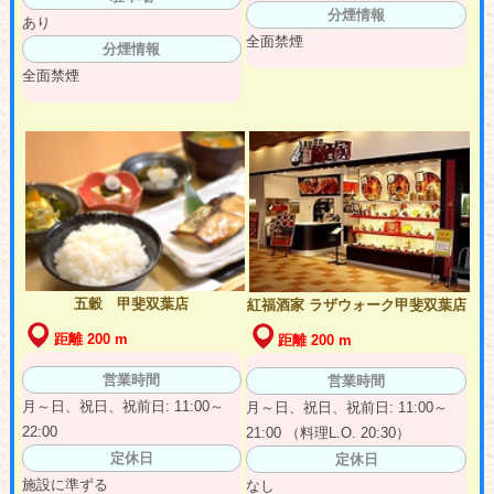
分煙情報
あり
全面禁煙
分煙情報
全面禁煙
五穀 甲斐双葉店
紅福酒家 ラザウォーク甲斐双葉店
距離 200 m
距離 200 m
営業時間
営業時間
月～日、祝日、祝前日: 11:00～
月～日、祝日、祝前日: 11:00～
22:00
21:00 （料理L.O. 20:30）
定休日
定休日
施設に準ずる
なし