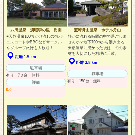
八田温泉 湧暇李の里 樹園
韮崎舟山温泉 ホテル舟山
■天然温泉100％かけ流しの宿♪テ
静かに流れる時間の中で過ごしま
ニスコートやBBQなどサークル
せんか？地下700mから湧き出る
やグループ旅行も大歓迎！
天然温泉に浸かった後は、旬の素
材を大切にした料理に舌鼓。
距離 1.5 km
距離 3.8 km
駐車場
駐車場
有り 7０台 無料
有り 150台 無料
評価
0.0