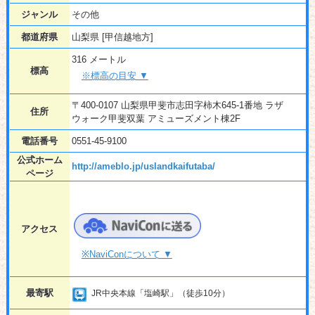
ジャンル
その他
都道府県
山梨県 [甲信越地方]
316 メートル
標高
※標高の目安 ▼
〒400-0107 山梨県甲斐市志田字柿木645-1番地 ラザ
住所
ウォーク甲斐双葉 アミューズメント棟2F
電話番号
0551-45-9100
公式ホーム
http://ameblo.jp/uslandkaifutaba/
ページ
アクセス
※NaviConについて ▼
最寄駅
JR中央本線「塩崎駅」（徒歩10分）