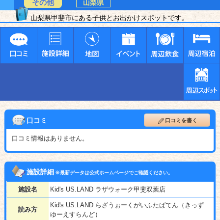
その他
山梨県
山梨県甲斐市にある子供とお出かけスポットです。
口コミ
口コミを書く
口コミ情報はありません。
施設詳細
※最新データは公式ホームページでご確認ください。
施設名
Kid's US.LAND ラザウォーク甲斐双葉店
Kid's US.LAND らざうぉーくがいふたばてん（きっず
読み方
ゆーえすらんど）