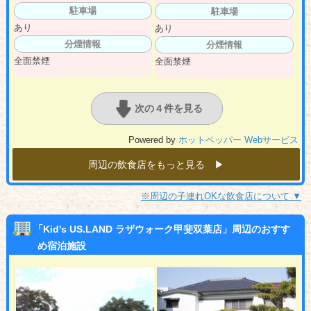
駐車場
駐車場
あり
あり
分煙情報
分煙情報
全面禁煙
全面禁煙
次の４件を見る
Powered by
ホットペッパー Webサービス
周辺の飲食店をもっと見る ▶︎
※周辺の子連れOKな飲食店について ▼
「Kid's US.LAND ラザウォーク甲斐双葉店」周辺のおすす
め宿泊施設