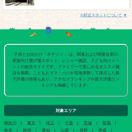
※駅近スポットについて ▼
子供とお出かけ「オデッソ 」は、関東および関東近郊の
家族向け遊び場スポット、レジャー施設、子ども向けイベ
ントの総合サイトです。ファミリーで楽しめるオススメ施
設を掲載。こどもとママ・パパが現地体験して採点した親
子評価の情報もあり。アクセスランキングや親子評価ラン
キングも掲載しています。
対象エリア
神奈川
東京
埼玉
千葉
茨城
群馬
栃木
静岡
愛知
山梨
長野
青森