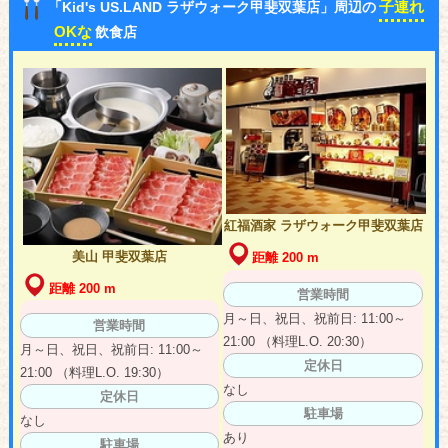
子連れ
「Kid's US.LAND ラザウォーク甲斐双葉店」周辺の
OKな
飲食店
紅福酒家 ラザウォーク甲斐双葉店
美山 甲斐双葉店
距離 200 m
距離 200 m
営業時間
月～日、祝日、祝前日: 11:00～
営業時間
21:00 （料理L.O. 20:30）
月～日、祝日、祝前日: 11:00～
定休日
21:00 （料理L.O. 19:30）
なし
定休日
駐車場
なし
あり
駐車場