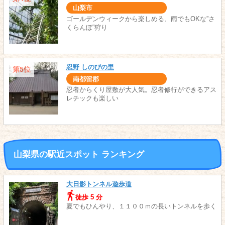
山梨市
ゴールデンウィークから楽しめる、雨でもOKな”さ
くらんぼ”狩り
忍野 しのびの里
第5位
南都留郡
忍者からくり屋敷が大人気。忍者修行ができるアス
レチックも楽しい
山梨県の駅近スポット ランキング
大日影トンネル遊歩道
徒歩 5 分
夏でもひんやり、１１００ｍの長いトンネルを歩く