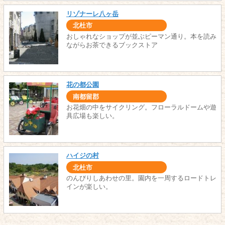
リゾナーレ八ヶ岳
北杜市
おしゃれなショップが並ぶピーマン通り。本を読み
ながらお茶できるブックストア
花の都公園
南都留郡
お花畑の中をサイクリング。フローラルドームや遊
具広場も楽しい。
ハイジの村
北杜市
のんびりしあわせの里。園内を一周するロードトレ
インが楽しい。