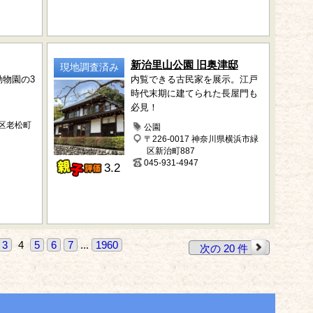
新治里山公園 旧奥津邸
現地調査済み
物園の3
内覧できる古民家を展示。江戸
時代末期に建てられた長屋門も
必見！
西区老松町
公園
〒226-0017 神奈川県横浜市緑
区新治町887
045-931-4947
3.2
3
4
5
6
7
...
1960
次の 20 件