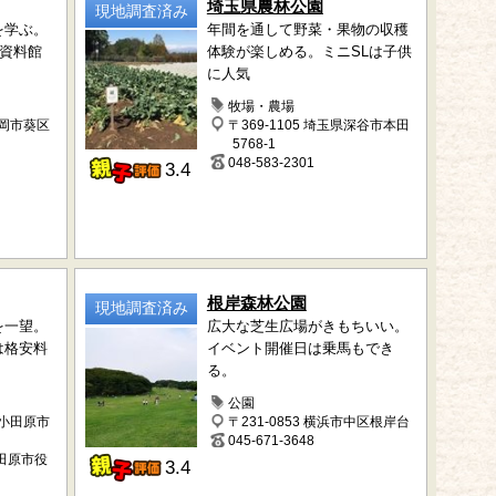
埼玉県農林公園
現地調査済み
を学ぶ。
年間を通して野菜・果物の収穫
の資料館
体験が楽しめる。ミニSLは子供
に人気
牧場・農場
静岡市葵区
〒369-1105 埼玉県深谷市本田
5768-1
048-583-2301
3.4
根岸森林公園
現地調査済み
を一望。
広大な芝生広場がきもちいい。
は格安料
イベント開催日は乗馬もでき
る。
ク
公園
県小田原市
〒231-0853 横浜市中区根岸台
045-671-3648
※小田原市役
3.4