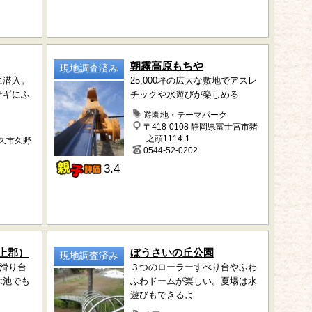
朝霧高原もちや
現地調査済み
に潜入。
25,000坪の広大な敷地でアスレ
サギにふ
チックや水遊びが楽しめる
遊園地・テーマパーク
〒418-0108 静岡県富士宮市猪
之頭1114-1
牛久市久野
0544-52-0202
3.4
上郡）
ぼうさいの丘公園
現地調査済み
ー滑り台
３つのローラーすべり台やふわ
ぶ池でも
ふわドームが楽しい。夏場は水
遊びもできるよ