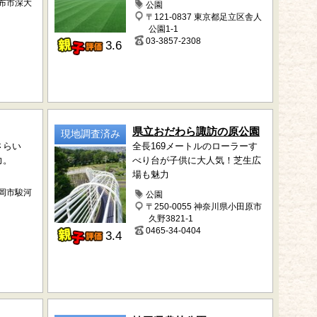
調布市深大
公園
〒121-0837 東京都足立区舎人
公園1-1
03-3857-2308
3.6
県立おだわら諏訪の原公園
現地調査済み
さらい
全長169メートルのローラーす
力。
べり台が子供に大人気！芝生広
場も魅力
静岡市駿河
公園
〒250-0055 神奈川県小田原市
久野3821-1
0465-34-0404
3.4