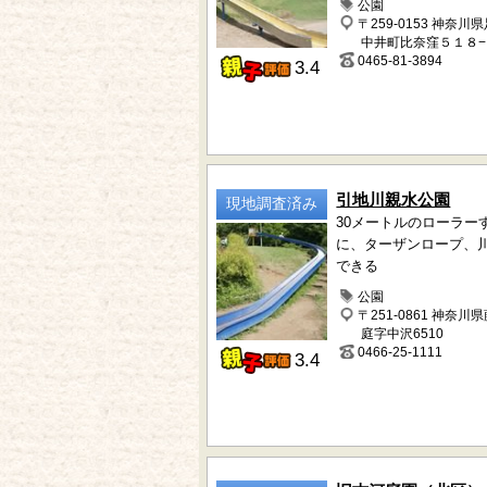
公園
〒259-0153 神奈川
中井町比奈窪５１８−
0465-81-3894
3.4
引地川親水公園
現地調査済み
30メートルのローラー
に、ターザンロープ、
できる
公園
〒251-0861 神奈川
庭字中沢6510
0466-25-1111
3.4