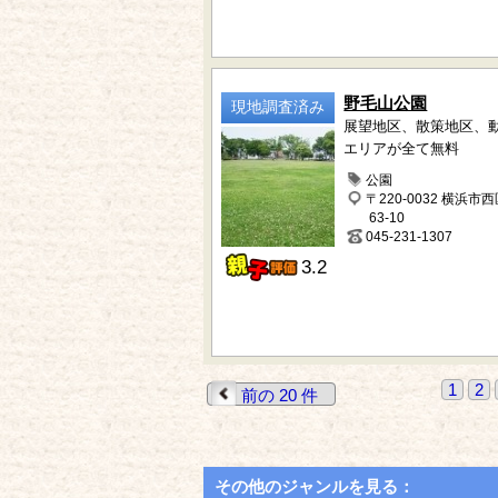
野毛山公園
現地調査済み
展望地区、散策地区、動
エリアが全て無料
公園
〒220-0032 横浜市
63-10
045-231-1307
3.2
1
2
前の 20 件
その他のジャンルを見る：