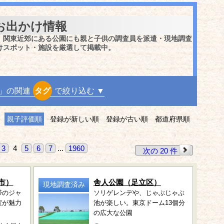
お出かけ情報
、関東近郊にある公園にも親と子供の調査員を派遣・現地調査
けスポット・施設を厳選して掲載中。
」の関連
タグ
で絞り込む ▼
親子評価順
登録が新しい順
登録が古い順
都道府県順
3
4
5
6
7
...
1960
次の 20 件
市）
舎人公園（足立区）
現地調査済み
帯のジャ
ソリゲレンデや、じゃぶじゃぶ
室が魅力
池が楽しい。東京ドーム13個分
の広大な公園