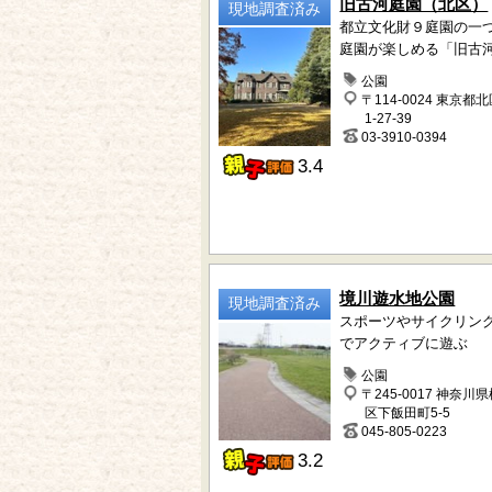
旧古河庭園（北区）
現地調査済み
都立文化財９庭園の一
庭園が楽しめる「旧古
公園
〒114-0024 東京都
1-27-39
03-3910-0394
3.4
境川遊水地公園
現地調査済み
スポーツやサイクリン
でアクティブに遊ぶ
公園
〒245-0017 神奈川
区下飯田町5-5
045-805-0223
3.2