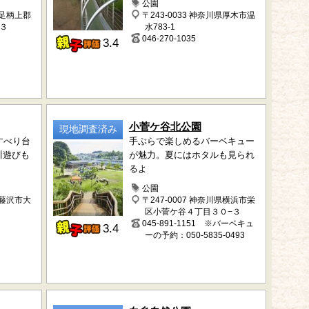
公園
県足柄上郡
〒243-0033 神奈川県厚木市温
３
水783-1
046-270-1035
3.4
小菅ケ谷北公園
現地調査済み
すべり台
手ぶらで楽しめるバーベキュー
川遊びも
が魅力。夏にはホタルも見られ
るよ
公園
県藤沢市大
〒247-0007 神奈川県横浜市栄
区小菅ケ谷４丁目３０−３
045-891-1151 ※バーベキュ
3.4
ーの予約：050-5835-0493