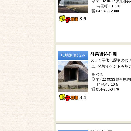
〒182-0017 東京都
寺元町5-31-10
042-483-2300
3.6
登呂遺跡公園
現地調査済み
大人も子供も歴史のお
に。体験イベントも魅
公園
〒422-8033 静岡県
区登呂5-10-5
054-285-0476
3.4