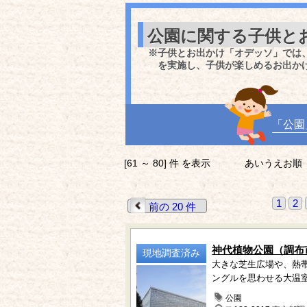
公園に関する子供と
※子供とお出かけ「オデッソ」では
を実施し、子供が楽しめるお出か
「公園
[61 ～ 80] 件 を表示
あいうえお順
1
2
前の 20 件
神代植物公園（調布
現地調査済み
大きな芝生広場や、熱
ングルを思わせる大温
公園