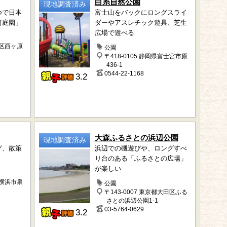
白糸自然公園
現地調査済み
つで日本
富士山をバックにロングスライ
河庭園」
ダーやアスレチック遊具、芝生
広場で遊べる
北区西ヶ原
公園
〒418-0105 静岡県富士宮市原
436-1
0544-22-1168
3.2
大森ふるさとの浜辺公園
現地調査済み
グ、散策
浜辺での磯遊びや、ロングすべ
り台のある「ふるさとの広場」
が楽しい
県横浜市泉
公園
〒143-0007 東京都大田区ふる
さとの浜辺公園1-1
03-5764-0629
3.2