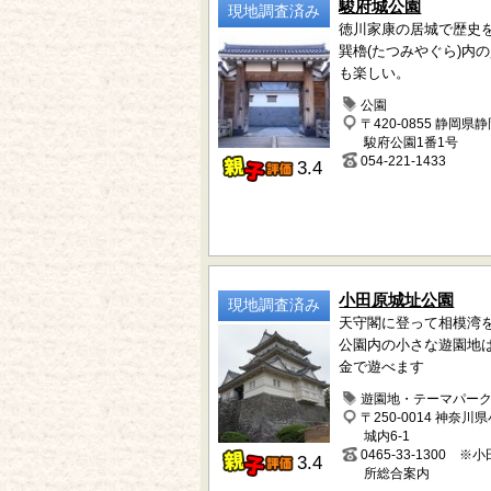
駿府城公園
現地調査済み
徳川家康の居城で歴史
巽櫓(たつみやぐら)内
も楽しい。
公園
〒420-0855 静岡県
駿府公園1番1号
054-221-1433
3.4
小田原城址公園
現地調査済み
天守閣に登って相模湾
公園内の小さな遊園地
金で遊べます
遊園地・テーマパー
〒250-0014 神奈川
城内6-1
0465-33-1300 
3.4
所総合案内