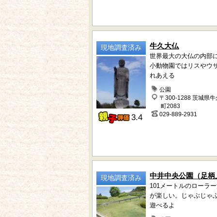
牛久大仏
現地調査済み
世界最大の大仏の内部
小動物園ではリスやウ
れあえる
公園
〒300-1288 茨城県
町2083
029-889-2931
3.4
中井中央公園（足柄
現地調査済み
101メートルのローラ
が楽しい。じゃぶじゃ
遊べるよ