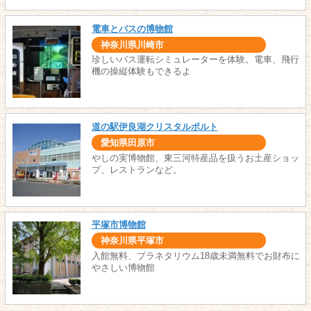
電車とバスの博物館
神奈川県川崎市
珍しいバス運転シミュレーターを体験。電車、飛行
機の操縦体験もできるよ
道の駅伊良湖クリスタルポルト
愛知県田原市
やしの実博物館、東三河特産品を扱うお土産ショッ
プ、レストランなど。
平塚市博物館
神奈川県平塚市
入館無料、プラネタリウム18歳未満無料でお財布に
やさしい博物館