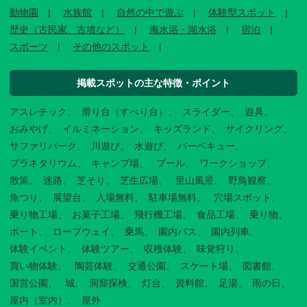
動物園
水族館
自然の中で遊ぶ
体験型スポット
歴史（古民家、古墳など）
海水浴・湖水浴
宿泊
スポーツ
その他のスポット
掲載スポットの主な特徴・ポイント
アスレチック
滑り台（すべり台）
スライダー
遊具
おみやげ
イルミネーション
キッズランド
サイクリング
サファリパーク
川遊び
水遊び
バーベキュー
プラネタリウム
キャンプ場
プール
ワークショップ
散策
迷路
芝そり
芝生広場
里山風景
野鳥観察
魚つり
展望台
入場無料
駐車場無料
穴場スポット
乗り物工場
お菓子工場
飛行機工場
食品工場
乗り物
ボート
ロープウェイ
乗馬
園内バス
園内列車
体験イベント
体験ツアー
収穫体験
味覚狩り
買い物体験
陶芸体験
交通公園
スケート場
図書館
国営公園
城
洞窟探検
灯台
資料館
足湯
雨の日
屋内（室内）
屋外