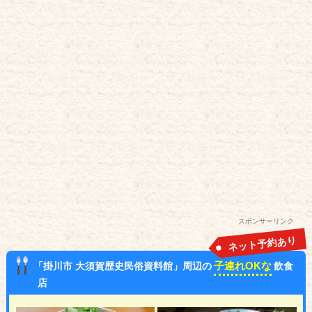
スポンサーリンク
ネット予約あり
子連れOKな
「掛川市 大須賀歴史民俗資料館」周辺の
飲食
店