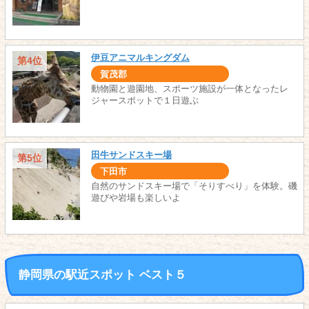
伊豆アニマルキングダム
第4位
賀茂郡
動物園と遊園地、スポーツ施設が一体となったレ
ジャースポットで１日遊ぶ
田牛サンドスキー場
第5位
下田市
自然のサンドスキー場で「そりすべり」を体験。磯
遊びや岩場も楽しいよ
静岡県の駅近スポット ベスト５