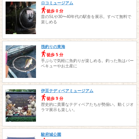
ロコミュージアム
徒歩 0 分
昔のSLや30〜40年代の駅舎を展示。すべて無料で
楽しめる
筏釣りの東海
徒歩 5 分
手ぶらで気軽に魚釣りが楽しめる。釣った魚はバー
ベキューやお土産に
伊豆テディベアミュージアム
徒歩 9 分
歴史的に貴重なテディベアたちが勢揃い。動くジオ
ラマ展示も楽しい。
駿府城公園