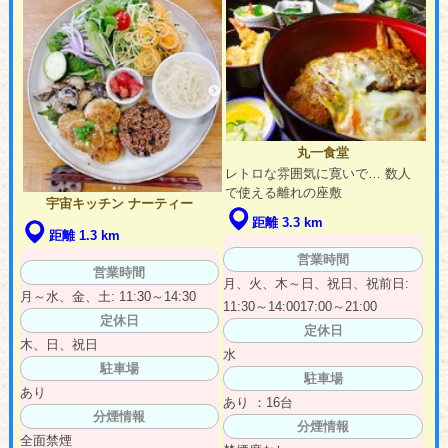
丸一食堂
レトロな雰囲気に寛いで… 数人
で使える離れの座敷
宇宙キッチン ナーティー
距離 3.3 km
距離 1.3 km
営業時間
営業時間
月、火、木～日、祝日、祝前日:
月～水、金、土: 11:30～14:30
11:30～14:0017:00～21:00
定休日
定休日
木、日、祝日
水
駐車場
駐車場
あり
あり ：16台
分煙情報
分煙情報
全面禁煙