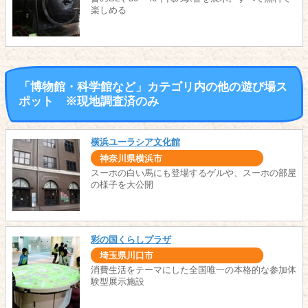
楽しめる
「博物館・科学館など」カテゴリ内の他の遊び場ス
ポット ※現地調査済のみ
横浜ユーラシア文化館
神奈川県横浜市
スーホの白い馬にも登場するゲルや、スーホの部屋
の様子を大公開
彩の国くらしプラザ
埼玉県川口市
消費生活をテーマにした全国唯一の本格的な参加体
験型展示施設