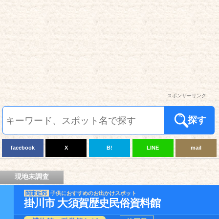
スポンサーリンク
探す
facebook
X
B!
LINE
mail
現地未調査
関東近郊
子供におすすめのお出かけスポット
掛川市 大須賀歴史民俗資料館