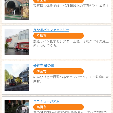
富士宮市
宝石探し体験では、40種類以上の宝石がとり放題！
うなぎパイファクトリー
浜松市
製造ライン見学とシアター上映。うなぎパイのお土
産もついてくる。
修善寺 虹の郷
伊豆市
のんびりと一日遊べるテーマパーク。ミニ鉄道に大
興奮。
ロコミュージアム
島田市
昔のSLや30〜40年代の駅舎を展示。すべて無料で