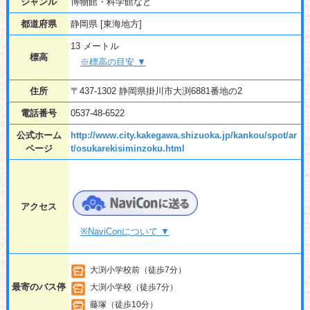
ジャンル
博物館・科学館など
都道府県
静岡県 [東海地方]
13 メートル
標高
※標高の目安 ▼
住所
〒437-1302 静岡県掛川市大渕6881番地の2
電話番号
0537-48-6522
公式ホーム
http://www.city.kakegawa.shizuoka.jp/kankou/spot/ar
ページ
t/osukarekisiminzoku.html
アクセス
※NaviConについて ▼
大渕小学校前（徒歩7分）
最寄のバス停
大渕小学校（徒歩7分）
藤塚（徒歩10分）