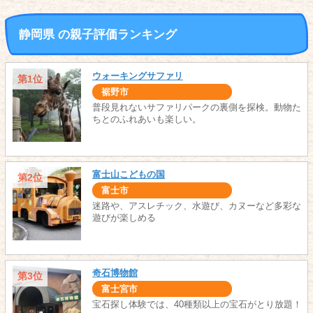
静岡県 の親子評価ランキング
ウォーキングサファリ
第1位
裾野市
普段見れないサファリパークの裏側を探検。動物た
ちとのふれあいも楽しい。
富士山こどもの国
第2位
富士市
迷路や、アスレチック、水遊び、カヌーなど多彩な
遊びが楽しめる
奇石博物館
第3位
富士宮市
宝石探し体験では、40種類以上の宝石がとり放題！