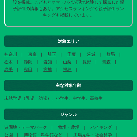
設を掲載。こどもとママ・パパが現地体験して採点した親
子評価の情報もあり。アクセスランキングや親子評価ラン
キングも掲載しています。
対象エリア
神奈川
東京
埼玉
千葉
茨城
群馬
栃木
静岡
愛知
山梨
長野
青森
岩手
秋田
宮城
福島
主な対象年齢
未就学児（乳児、幼児）、小学生、中学生、高校生
ジャンル
遊園地・テーマパーク
牧場・農場
ハイキング
公園
博物館・科学館など
工場見学・社会見学