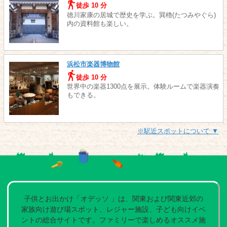
徒歩 10 分
徳川家康の居城で歴史を学ぶ。巽櫓(たつみやぐら)
内の資料館も楽しい。
浜松市楽器博物館
徒歩 10 分
世界中の楽器1300点を展示。体験ルームで楽器演奏
もできる。
※駅近スポットについて ▼
子供とお出かけ「オデッソ 」は、関東および関東近郊の
家族向け遊び場スポット、レジャー施設、子ども向けイベ
ントの総合サイトです。ファミリーで楽しめるオススメ施